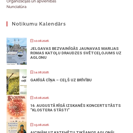
Organizācijas un apvienības
Nunciatūra
Notikumu Kalendārs
10.08.2026.
JELGAVAS BEZVAINĪGĀS JAUNAVAS MARIJAS
ROMAS KATOĻU DRAUDZES SVĒTCEĻOJUMS UZ
AGLONU
14.08.2026.
GARĪGĀ CĪŅA – CEĻŠ UZ BRĪVĪBU
16.08.2026.
16. AUGUSTĀ RĪGĀ IZSKANĒS KONCERTSTĀSTS
“KLOSTERA STĀSTI”
19.08.2026.
AICINĀM UZ KATEHĒTU TIKŠANOS AGLONĀ!