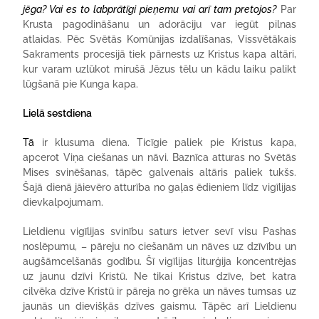
jēga? Vai es to labprātīgi pieņemu vai arī tam pretojos?
Par
Krusta pagodināšanu un adorāciju var iegūt pilnas
atlaidas. Pēc Svētās Komūnijas izdalīšanas, Vissvētākais
Sakraments procesijā tiek pārnests uz Kristus kapa altāri,
kur varam uzlūkot mirušā Jēzus tēlu un kādu laiku palikt
lūgšanā pie Kunga kapa.
Lielā sestdiena
Tā
ir klusuma diena. Ticīgie paliek pie Kristus kapa,
apcerot Viņa ciešanas un nāvi. Baznīca atturas no Svētās
Mises svinēšanas, tāpēc galvenais altāris paliek tukšs.
Šajā dienā jāievēro atturība no gaļas ēdieniem līdz vigīlijas
dievkalpojumam.
Lieldienu vigīlijas svinību saturs ietver sevī visu Pashas
noslēpumu, – pāreju no ciešanām un nāves uz dzīvību un
augšāmcelšanās godību. Šī vigīlijas liturģija koncentrējas
uz jaunu dzīvi Kristū. Ne tikai Kristus dzīve, bet katra
cilvēka dzīve Kristū ir pāreja no grēka un nāves tumsas uz
jaunās un dievišķās dzīves gaismu. Tāpēc arī Lieldienu