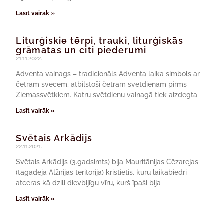
Lasīt vairāk »
Liturģiskie tērpi, trauki, liturģiskās
grāmatas un citi piederumi
21.11.2022.
Adventa vainags – tradicionāls Adventa laika simbols ar
četrām svecēm, atbilstoši četrām svētdienām pirms
Ziemassvētkiem. Katru svētdienu vainagā tiek aizdegta
Lasīt vairāk »
Svētais Arkādijs
22.11.2021.
Svētais Arkādijs (3.gadsimts) bija Mauritānijas Cēzarejas
(tagadējā Alžīrijas teritorija) kristietis, kuru laikabiedri
atceras kā dziļi dievbijīgu vīru, kurš īpaši bija
Lasīt vairāk »