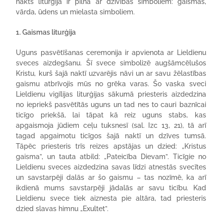
nakts liturģija ir pilna ar dzīvības simboliem: gaismas,
vārda, ūdens un mielasta simboliem.
1. Gaismas liturģija
Uguns pasvētīšanas ceremonija ir apvienota ar Lieldienu
sveces aizdegšanu. Šī svece simbolizē augšāmcēlušos
Kristu, kurš šajā naktī uzvarējis nāvi un ar savu žēlastības
gaismu atbrīvojis mūs no grēka varas. Šo vaska sveci
Lieldienu vigīlijas liturģijas sākumā priesteris aizdedzina
no iepriekš pasvētītās uguns un tad nes to cauri baznīcai
ticīgo priekšā, lai tāpat kā reiz uguns stabs, kas
apgaismoja jūdiem ceļu tuksnesī (sal. Izc 13, 21), tā arī
tagad apgaimotu ticīgos šajā naktī un dzīves tumsā.
Tāpēc priesteris trīs reizes apstājas un dzied: „Kristus
gaisma”, un tauta atbild: „Pateicība Dievam”. Ticīgie no
Lieldienu sveces aizdedzina savas līdzi atnestās svecītes
un savstarpēji dalās ar šo gaismu – tas nozīmē, ka arī
ikdienā mums savstarpēji jādalās ar savu ticību. Kad
Lieldienu svece tiek aiznesta pie altāra, tad priesteris
dzied slavas himnu „Exultet”.