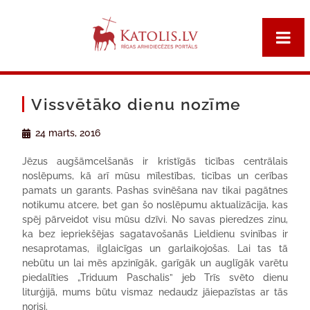
Vissvētāko dienu nozīme
24 marts, 2016
Jēzus augšāmcelšanās ir kristīgās ticības centrālais
noslēpums, kā arī mūsu mīlestības, ticības un cerības
pamats un garants. Pashas svinēšana nav tikai pagātnes
notikumu atcere, bet gan šo noslēpumu aktualizācija, kas
spēj pārveidot visu mūsu dzīvi. No savas pieredzes zinu,
ka bez iepriekšējas sagatavošanās Lieldienu svinības ir
nesaprotamas, ilglaicīgas un garlaikojošas. Lai tas tā
nebūtu un lai mēs apzinīgāk, garīgāk un auglīgāk varētu
piedalīties „Triduum Paschalis” jeb Trīs svēto dienu
liturģijā, mums būtu vismaz nedaudz jāiepazīstas ar tās
norisi.