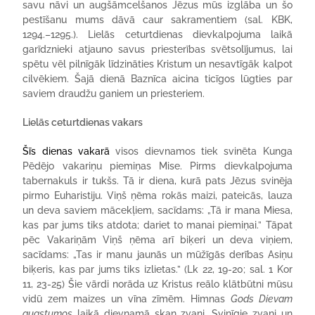
savu nāvi un augšāmcelšanos Jēzus mūs izglāba un šo
pestīšanu mums dāvā caur sakramentiem (sal. KBK,
1294.–1295.). Lielās ceturtdienas dievkalpojuma laikā
garīdznieki atjauno savus priesterības svētsolījumus, lai
spētu vēl pilnīgāk līdzināties Kristum un nesavtīgāk kalpot
cilvēkiem. Šajā dienā Baznīca aicina ticīgos lūgties par
saviem draudžu ganiem un priesteriem.
Lielās ceturtdienas vakars
Šīs
dienas vakarā
visos dievnamos tiek svinēta Kunga
Pēdējo vakariņu piemiņas Mise. Pirms dievkalpojuma
tabernakuls ir tukšs. Tā ir diena, kurā pats Jēzus svinēja
pirmo Euharistiju. Viņš ņēma rokās maizi, pateicās, lauza
un deva saviem mācekļiem, sacīdams: „Tā ir mana Miesa,
kas par jums tiks atdota; dariet to manai piemiņai.” Tāpat
pēc Vakariņām Viņš ņēma arī biķeri un deva viņiem,
sacīdams: „Tas ir manu jaunās un mūžīgās derības Asiņu
biķeris, kas par jums tiks izlietas.” (Lk 22, 19-20; sal. 1 Kor
11, 23-25) Šie vārdi norāda uz Kristus reālo klātbūtni mūsu
vidū zem maizes un vīna zīmēm. Himnas
Gods Dievam
augstumos
laikā dievnamā skan zvani. Svinīgie zvani un