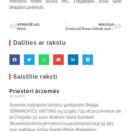
Priesteris Andris Ševels MIC, Daugavpils Jēzus Sirds
draudzes prāvests
IEPRIEKŠĒJAIS
NĀKOŠAIS
Altāris
Krustaceļš Romas Kolizejā 2016. gada Lielajā piektdienā
Dalīties ar rakstu
Saistītie raksti
Priesteri ārzemēs
31.01.2023.
Ārzemēs kalpojošie latviešu garīdznieki Beļģija
JERMAKOVIČS VIKTORS 05.12.1983./24.06.2017.Avenue de
la Chapelle 37, 1200 Wolkwe-Saint-Sambert
(Bruxelles)viktors.jermakovics@assomption.org+32 483
050 122Kalpo: Eglise Sainte-Marie-Madeleine,