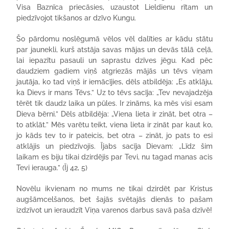
Visa Baznīca priecāsies, uzaustot Lieldienu rītam un
piedzīvojot tikšanos ar dzīvo Kungu.
Šo pārdomu noslēgumā vēlos vēl dalīties ar kādu stātu
par jaunekli, kurš atstāja savas mājas un devās tālā ceļā,
lai iepazītu pasauli un saprastu dzīves jēgu. Kad pēc
daudziem gadiem viņš atgriezās mājās un tēvs viņam
jautāja, ko tad viņš ir iemācījies, dēls atbildēja: „Es atklāju,
ka Dievs ir mans Tēvs.” Uz to tēvs sacīja: „Tev nevajadzēja
tērēt tik daudz laika un pūles. Ir zināms, ka mēs visi esam
Dieva bērni.” Dēls atbildēja: „Viena lieta ir zināt, bet otra –
to atklāt.” Mēs varētu teikt, viena lieta ir zināt par kaut ko,
jo kāds tev to ir pateicis, bet otra – zināt, jo pats to esi
atklājis un piedzīvojis. Ījabs sacīja Dievam: „Līdz šim
laikam es biju tikai dzirdējis par Tevi, nu tagad manas acis
Tevi ierauga.” (Īj 42, 5)
Novēlu ikvienam no mums ne tikai dzirdēt par Kristus
augšāmcelšanos, bet šajās svētajās dienās to pašam
izdzīvot un ieraudzīt Viņa varenos darbus savā paša dzīvē!