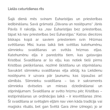
Lielā
s ceturtdienas rīts
Šajā dienā mēs svinam Euharistijas un priesterības
iedibināšanu. Savā grāmatā „Dāvana un noslēpums” Jānis
Pāvils II rakstīja, ka „nav Euharistijas bez priesterības,
tāpat kā nav priesterības bez Euharstijas.” Katras diecēzes
bīskaps kopā ar saviem priesteriem svin Hrizmas
svētīšanas Misi, kuras laikā tiek svētītas katehumēnu,
slimnieku svaidīšanas un svētās hrizmas eļļas.
Katehumēnu eļļa ir paredzēta tiem, kas gatavojas
Kristībai. Svaidīšana ar šo eļļu, kas notiek tieši pirms
Kristības piešķiršanas, nozīmē šķīstīšanu un stiprināšanu.
Savukārt slimnieku svaidīšanas eļļa atklāj, ka Lieldienu
noslēpums ir uzvara pār ļaunumu, kas izpaužas arī
slimībās. Slimnieku svaidīšana – tas ir sakraments
slimnieka dvēseles un miesas dziedināšanai un
stiprinājumam. Svaidīšana ar svēto hrizmu pēc Kristības –
iestiprināšanas un ordinācijas laikā – ir iesvētīšanas zīme.
Šī svaidīšana ar svētajām eļļām nav vien kāda tradīcija vai
maģisks rituāls, bet gan Svētā Gara zīme (
zīmogs
), jo ar