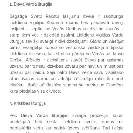
2. Dieva Vārda liturģija
Bagātīga Svēto Rakstu lasījumu izvēle ir raksturīga
Lieldienu vigīlijai. Kopumā mums tiek piedāvāti deviņi
lasījumi – septiņi no Vecās Derības un divi no Jaunās –
starp tiem vēl ir dziedāti psalmi. Lieldienu vigīlijas Vārda
liturģijā sevišķi svarīgi ir divi dziedājumi:
Gloria
un
Alleluja
pirms Evaņģēlija.
Gloria
no vēsturiskā viedokļa ir tipiska
Lieldienu dziesma, kas sludina pāreju no Vecās uz Jauno
Derību.
Alleluja
ir aicinājums slavēt Dievu par gaismas
uzvaru pār tumsu, dzīvības uzvaru pār nāvi un mīlestības
uzvaru pār naidu. Šajā naktī Dievs veica savu vislielāko
atpestīšanas darbu un atklāja žēlsirdīgo mīlestību pret
cilvēku, tāpēc arī Baznīca sludina šo prieku un līksmību,
kurā piedalās visa cilvēce.
3. Kristības liturģija
Pēc Dieva Vārda liturģijas svinīgā procesija, kuras
priekšgalā tiek nesta Lieldienu svece, dodas uz
baptistērija vietu, kur notiek ūdens svētīšana. Tad ticīgie