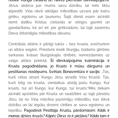
notiek Kunga ciešanu un nāves piemiņas dievkalpojums.
Jēzus atdeva par mums savu dzīvību, lai mēs tiktu
atpestīti. Viņa nāvē atklājas mīlestības uzvara pār katru
grēku, egoismu un ļaunumu. Šajā dienā esam aicināti
ņemt dalību Kristus ciešanās ar stingru gavēni un
gandarīšanu, kā arī iet pie grēksūdzes, lai tajā saņemtu
Dieva žēlsirdīgās mīlestības dāvanu.
Centrālais altāris ir pilnīgi tukšs – bez krusta, svečturiem
un altāra segām. Priesteris iesāk liturģiju, būdams ģērbies
sarkanas krāsas liturģiskajās drēbēs, nomezdamies uz
vaiga altāra priekšā.
Šī dievkalpojuma kulminācija ir
Krusta pagodināšana, jo Krusts ir mūsu dārgums un
pestīšanas noslēpums. Svētais Bonaventūra ir sacījis:
„Tas,
kurš vēlas atrast Kungu Jēzu, atradīs Viņu Krustā. Tas,
kurš bēg no krusta, vienlaikus atstāj pašu Kungu. Kur
krusts, tur arī Kungs; kur Kungs, tur krusts.”Mēs tiekam
aicināti apstāties pie Krusta un raudzīties uz tajā piesisto
Jēzu, lai no Viņa mācītos pazemīgu mīlestību, kas dāvā
dzīvību un lai iegūtu drosmi cīnīties ar savu egoismu un
lepnību.
Pagodinot Pestītāja Krustu, pārdomāsim:
Kāds ir
manas dzīves krusts? Kāpēc Dievs to ir pieļāvis? Kāda tam ir