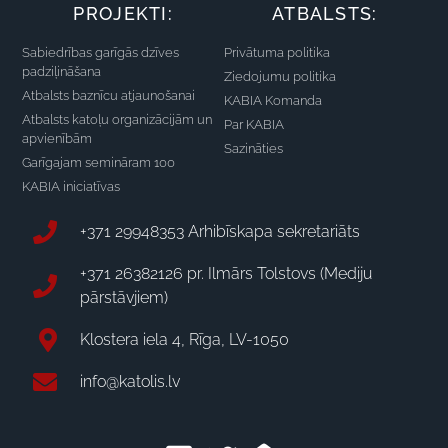
PROJEKTI:
ATBALSTS:
Sabiedrības garīgās dzīves
Privātuma politika
padziļināšana
Ziedojumu politika
Atbalsts baznīcu atjaunošanai
KABIA Komanda
Atbalsts katoļu organizācijām un
Par KABIA
apvienībām
Sazināties
Garīgajam semināram 100
KABIA iniciatīvas
+371 29948353 Arhibīskapa sekretariāts
+371 26382126 pr. Ilmārs Tolstovs (Mediju
pārstāvjiem)
Klostera iela 4, Rīga, LV-1050
info@katolis.lv