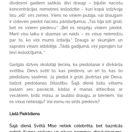
divdesmi gadiem satikās divi draugi – bijušie nacistu
koncentrācijas nometnes ieslodzītie – kuri kopā izdzīvoja
īstu „elli” virs zemes. Viens no viņiem jautāja, vai draugam
ir izdevies piedot nacistu pāridarījumus. „Tas bija ļoti grūti,
bet es viņiem piedevu.” „Bet es nespēju viņiem piedot.
Manī visu laiku ir dusmas un naids – es viņus neieredzu
par to, ko viņi mums izdarīja.” Draugs ar skumjām un
sapratni viņam atbildēja: „Tādā gadījumā, viņi joprojām tur
tevi ieslodzījumā…”
Garīgās dzīves skolotāji liecina, ka piedošanai ir divkārša
svētība: Dievs svētī to, kas piedevis, un arī to, kas šo
piedošanu saņēmis. Ja piedot ir grūti, jāvēršas pie Dieva,
lūdzot piedošanas žēlastību. Šajā dienā būtu vēlams
pašam sev pavaicāt, kādas ir manas attiecības ar
vecākiem, brāli, māsu, ar laulāto draugu, ar bērniem. Vai
es viņus netiesāju? Vai esmu no sirds piedevis?
Lielā Piektdiena
Šajā dienā Svētā Mise netiek celebrēta, bet baznīcās