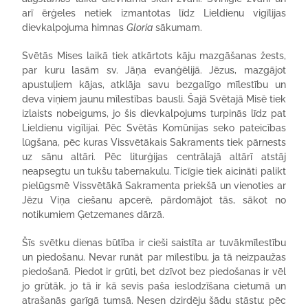
arī ērģeles netiek izmantotas līdz Lieldienu vigīlijas
dievkalpojuma himnas
Gloria
sākumam.
Svētās Mises laikā tiek atkārtots kāju mazgāšanas žests,
par kuru lasām sv. Jāņa evanģēlijā. Jēzus, mazgājot
apustuļiem kājas, atklāja savu bezgalīgo mīlestību un
deva viņiem jaunu mīlestības bausli. Šajā Svētajā Misē tiek
izlaists nobeigums, jo šis dievkalpojums turpinās līdz pat
Lieldienu vigīlijai. Pēc Svētās Komūnijas seko pateicības
lūgšana, pēc kuras Vissvētākais Sakraments tiek pārnests
uz sānu altāri. Pēc liturģijas centrālajā altārī atstāj
neapsegtu un tukšu tabernakulu. Ticīgie tiek aicināti palikt
pielūgsmē Vissvētākā Sakramenta priekšā un vienoties ar
Jēzu Viņa ciešanu apcerē, pārdomājot tās, sākot no
notikumiem Ģetzemanes dārzā.
Šīs svētku dienas būtība ir cieši saistīta ar tuvākmīlestību
un piedošanu. Nevar runāt par mīlestību, ja tā neizpaužas
piedošanā. Piedot ir grūti, bet dzīvot bez piedošanas ir vēl
jo grūtāk, jo tā ir kā sevis paša ieslodzīšana cietumā un
atrašanās garīgā tumsā. Nesen dzirdēju šādu stāstu: pēc