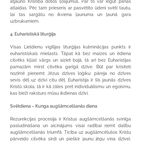
atjauno Kristībā dotos solījumus. Par to var iegūt pilnas
atlaidas. Pēc tam prieseris ar pasvētīto ūdeni svētī tautu,
lai tas sargātu no ikviena ļaunuma un ļaunā gara
uzbrukumiem.
4. Euharistiskā liturģija
Visas Lieldienu vigīlijas liturģijas kulminācijas punkts ir
euharistiskais mielasts. Tāpat kā bez maizes un ēdiena
cilvēks kļūst vārgs un aiziet bojā, tā arī bez Euharistijas
pamazām mirst cilvēka garīgā dzīve. Būt par krisiteti
nozīmē pieņemt Jēzus dzīves loģiku: pāreja no dzīves
sevis dēļ uz dzīvi citu dēļ. Euharistija ir šīs jaunās dzīves
Kristū skola, tā ir kā zāles pret individuālismu un egoismu,
kas bieži raksturo mūsu ikdienas dzīvi.
Svētdiena – Kunga augšāmcelšanās diena
Rezurekcijas procesija ir Kristus augšāmcelšanās svinīga
pasludināšana un aicinājums visai radībai ņemt dalību
augšāmcelšanās triumfā. Ticība uz augšāmcēlušos Kristu
pārveido cilvēka sirdi un piešķir jaunu jēgu viņa dzīvei.