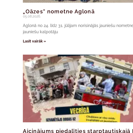
„Oāzes” nometne Aglonā
05.08.2026.
Aglonā no 24. līdz 31. jūlijam norisinājās jauniešu nomet
jauniešu kalpotāju
Lasīt vairāk »
Aicinājums piedalīties starptautiskaj