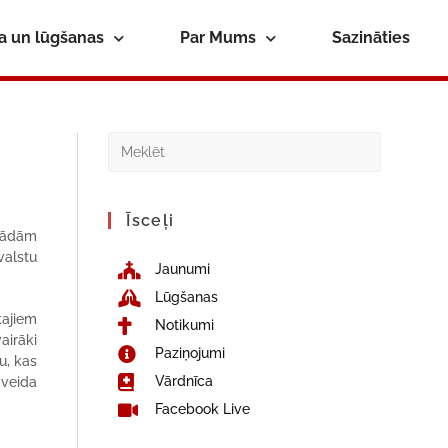
ba un lūgšanas
Par Mums
Sazināties
Īsceļi
ažādām
valstu
Jaunumi
Lūgšanas
kajiem
Notikumi
airāki
Paziņojumi
u, kas
Vārdnīca
 veida
Facebook Live