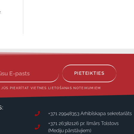
.
PIETEIKTIES
 JŪS PIEKRĪTAT VIETNES LIETOŠANAS NOTEIKUMIEM
S:
+371 29948353 Arhibīskapa sekretariāts
+371 26382126 pr. Ilmārs Tolstovs
(Mediju pārstāvjiem)