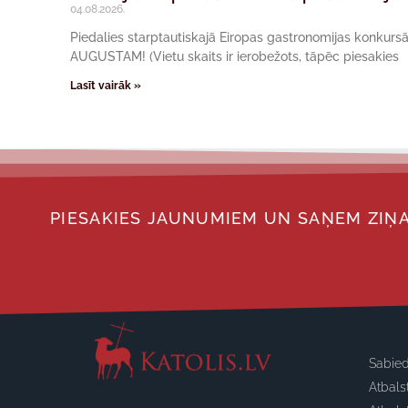
04.08.2026.
Piedalies starptautiskajā Eiropas gastronomijas konkur
AUGUSTAM! (Vietu skaits ir ierobežots, tāpēc piesakies
Lasīt vairāk »
PIESAKIES JAUNUMIEM UN SAŅEM ZIŅA
Sabied
Atbals