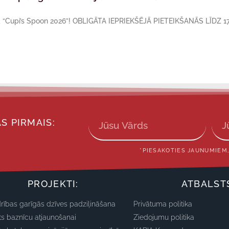
sā “Cupi’s Spoon 2026”! OBLIGĀTA IEPRIEKŠĒJĀ PIETEIKŠANĀS LĪDZ 17
S PIRMAIS:
*PIESAKOTIES JAUNUMIEM,
PROJEKTI:
ATBALST
rības garīgās dzīves padziļināšana
Privātuma politika
ts baznīcu atjaunošanai
Ziedojumu politika