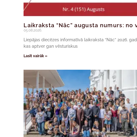
Laikraksta “Nāc” augusta numurs: no v
05.08.2026.
Liepājas diecēzes informatīvā laikraksta “Nāc” 2026. ga
kas aptver gan vēsturiskus
Lasīt vairāk »