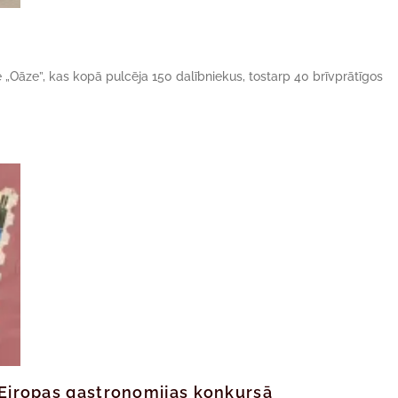
ne „Oāze”, kas kopā pulcēja 150 dalībniekus, tostarp 40 brīvprātīgos
ā Eiropas gastronomijas konkursā