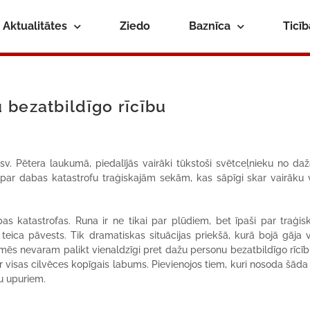
Aktualitātes
Ziedo
Baznīca
Ticī
 bezatbildīgo rīcību
 sv. Pētera laukumā, piedalījās vairāki tūkstoši svētceļnieku no d
par dabas katastrofu traģiskajām sekām, kas sāpīgi skar vairāku 
s katastrofas. Runa ir ne tikai par plūdiem, bet īpaši par traģis
– teica pāvests. Tik dramatiskas situācijas priekšā, kurā bojā gāja v
, mēs nevaram palikt vienaldzīgi pret dažu personu bezatbildīgo rīcīb
ir visas cilvēces kopīgais labums. Pievienojos tiem, kuri nosoda šāda
ju upuriem.