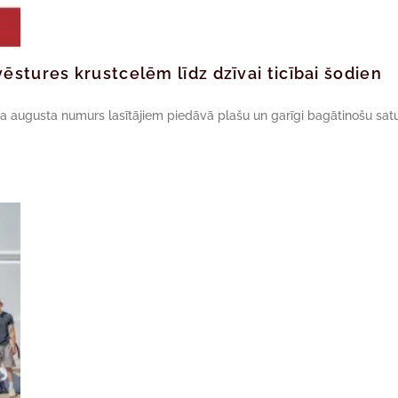
ēstures krustcelēm līdz dzīvai ticībai šodien
da augusta numurs lasītājiem piedāvā plašu un garīgi bagātinošu satu