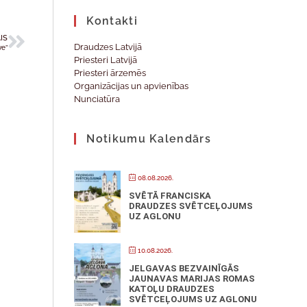
Kontakti
IS
Draudzes Latvijā
ve”
Priesteri Latvijā
Priesteri ārzemēs
Organizācijas un apvienības
Nunciatūra
Notikumu Kalendārs
08.08.2026.
SVĒTĀ FRANCISKA
DRAUDZES SVĒTCEĻOJUMS
UZ AGLONU
10.08.2026.
JELGAVAS BEZVAINĪGĀS
JAUNAVAS MARIJAS ROMAS
KATOĻU DRAUDZES
SVĒTCEĻOJUMS UZ AGLONU