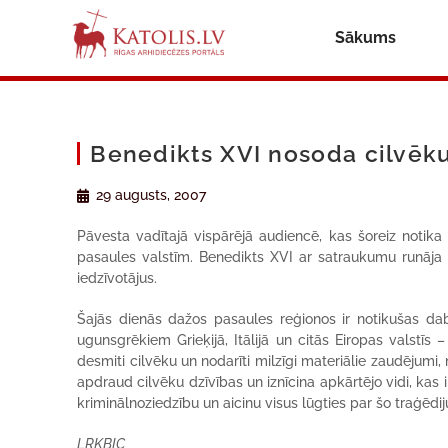
Sākums
Benedikts XVI nosoda cilvēku
29 augusts, 2007
Pāvesta vadītajā vispārējā audiencē, kas šoreiz notika
pasaules valstīm. Benedikts XVI ar satraukumu runāja 
iedzīvotājus.
Šajās dienās dažos pasaules reģionos ir notikušas daba
ugunsgrēkiem Grieķijā, Itālijā un citās Eiropas valstīs 
desmiti cilvēku un nodarīti milzīgi materiālie zaudējumi
apdraud cilvēku dzīvības un iznīcina apkārtējo vidi, kas 
kriminālnoziedzību un aicinu visus lūgties par šo traģēdi
LRKBIC