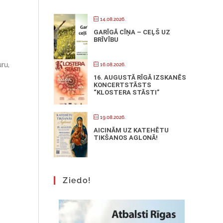
14.08.2026.
GARĪGĀ CĪŅA – CEĻŠ UZ
BRĪVĪBU
ru,
16.08.2026.
16. AUGUSTĀ RĪGĀ IZSKANĒS
KONCERTSTĀSTS
“KLOSTERA STĀSTI”
19.08.2026.
AICINĀM UZ KATEHĒTU
TIKŠANOS AGLONĀ!
Ziedo!