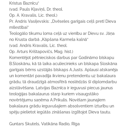
Kristus Baznīcu”
(vad. Pauls Kļaviņš, Dr. theol.
Op. A. Kravalis, Lic. theol.)
Pr. Andris Vasiļevskis: „Dvēseles garīgais ceļš pretī Dieva
mīlestībai”
Teologālo tikumu loma ceļā uz vienību ar Dievu sv. Jāņa
no Krusta darbā „Kāpšana Karmela kalnā”
(vad. Andris Kravalis, Lic. theol.
Op. Arturs Krištapovičs, Mag. hist.)
Komentējot pētnieciskos darbus par Godināmo bīskapu
B.Sloskānu, kā tā laika aculiecinieks un bīskapa Sloskāna
garīgais bērns uzstājās bīskaps A.Justs. Aplausi atskanēja
un komentāri pavadīja ikvienu pretendentu uz bakalaura
grādu, tā draudzīgā atmosfērā noslēdzās šī diplomdarbu
aizstāvēšana. Latvijas Baznīca ir ieguvusi piecus jaunus
teoloģijas bakalaurus starp kuriem visaugstāko
novērtējumu saņēma A.Prikulis. Novēlam jaunajiem
bakalaura grādu ieguvušajiem absolventiem izturību un
spēju pielietot iegūtās zināšanas izglītojot Dieva tautu.
Guntars Skutels, Vatikāna Radio, Rīga