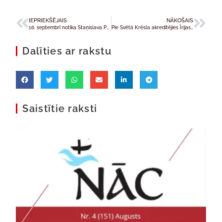
IEPRIEKŠĒJAIS
NĀKOŠAIS
16. septembrī notika Staņislava Papčinska beatifikācija
Pie Svētā Krēsla akreditējies Īrijas vēstnieks Noels Feihijs
Dalīties ar rakstu
Saistītie raksti