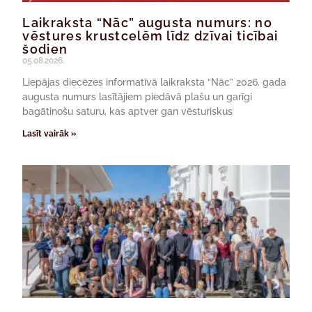
Laikraksta “Nāc” augusta numurs: no
vēstures krustcelēm līdz dzīvai ticībai
šodien
05.08.2026.
Liepājas diecēzes informatīvā laikraksta “Nāc” 2026. gada
augusta numurs lasītājiem piedāvā plašu un garīgi
bagātinošu saturu, kas aptver gan vēsturiskus
Lasīt vairāk »