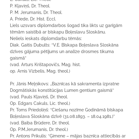
P. Kļaviņš, Dr. Theol.
P. M. Jerumanis, Dr. Theol.
A. Priede, Dr. Hist. Eccl.
Liels uzsvars diplomdarbos šogad tika likts uz garīgām
tēmām saistībā ar bīskapu Boļeslavu Sloskānu.
Neliels ieskats diplomdarbu tēmās:
Diak. Gaitis Dubults: “V.E. Bīskapa Boļeslava Sloskāna
dzīves gājuma pētījums un analīze drosmes tikuma
gaismā”
(vad. Arturs Krištapovičs, Mag. hist.
op. Arnis Vizbelis, Mag. theol.)
Pr. Jānis Meļņikovs: „Baznīcas kā sakramenta izpratne
Dogmātiskās konstitūcijas Lumen gentium gaismā”
(vad. Pauls Kļaviņš, Dr. theol.
Op. Edgars Cakuls, Lic. theol.)
Pr. Toms Priedoliņš: “Ciešanu nozīme Godināmā bīskapa
Boļeslava Sloskāna dzīvē (31.08.1893. – 18.04.1981.)”
(vad. Baiba Brūdere, Dr. theol.
Op. P.M.Jerumanis, Dr. theol.)
Pr. Antons Prikulis: “Ģimene – mājas baznīca attiecībās ar