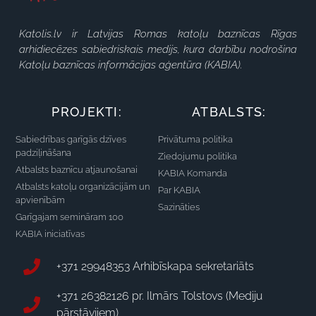
Katolis.lv ir Latvijas Romas katoļu baznīcas Rīgas
arhidiecēzes sabiedriskais medijs, kura darbību nodrošina
Katoļu baznīcas informācijas aģentūra (KABIA).
PROJEKTI:
ATBALSTS:
Sabiedrības garīgās dzīves
Privātuma politika
padziļināšana
Ziedojumu politika
Atbalsts baznīcu atjaunošanai
KABIA Komanda
Atbalsts katoļu organizācijām un
Par KABIA
apvienībām
Sazināties
Garīgajam semināram 100
KABIA iniciatīvas
+371 29948353 Arhibīskapa sekretariāts
+371 26382126 pr. Ilmārs Tolstovs (Mediju
pārstāvjiem)