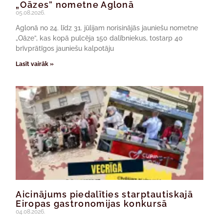
„Oāzes” nometne Aglonā
05.08.2026.
Aglonā no 24. līdz 31. jūlijam norisinājās jauniešu nometne
„Oāze”, kas kopā pulcēja 150 dalībniekus, tostarp 40
brīvprātīgos jauniešu kalpotāju
Lasīt vairāk »
Aicinājums piedalīties starptautiskajā
Eiropas gastronomijas konkursā
04.08.2026.