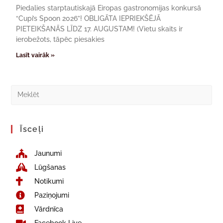
Piedalies starptautiskajā Eiropas gastronomijas konkursā
“Cupi’s Spoon 2026”! OBLIGĀTA IEPRIEKŠĒJĀ
PIETEIKŠANĀS LĪDZ 17. AUGUSTAM! (Vietu skaits ir
ierobežots, tāpēc piesakies
Lasīt vairāk »
Īsceļi
Jaunumi
Lūgšanas
Notikumi
Paziņojumi
Vārdnīca
Facebook Live