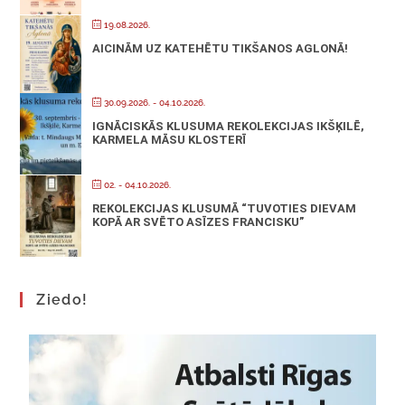
19.08.2026.
AICINĀM UZ KATEHĒTU TIKŠANOS AGLONĀ!
30.09.2026.
- 04.10.2026.
IGNĀCISKĀS KLUSUMA REKOLEKCIJAS IKŠĶILĒ,
KARMELA MĀSU KLOSTERĪ
02. - 04.10.2026.
REKOLEKCIJAS KLUSUMĀ “TUVOTIES DIEVAM
KOPĀ AR SVĒTO ASĪZES FRANCISKU”
Ziedo!