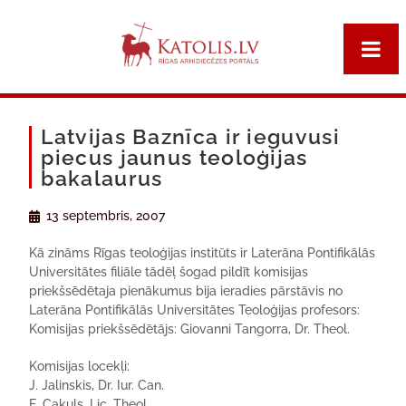
Latvijas Baznīca ir ieguvusi
piecus jaunus teoloģijas
bakalaurus
13 septembris, 2007
Kā zināms Rīgas teoloģijas institūts ir Laterāna Pontifikālās
Universitātes filiāle tādēļ šogad pildīt komisijas
priekšsēdētaja pienākumus bija ieradies pārstāvis no
Laterāna Pontifikālās Universitātes Teoloģijas profesors:
Komisijas priekšsēdētājs: Giovanni Tangorra, Dr. Theol.
Komisijas locekļi:
J. Jalinskis, Dr. Iur. Can.
E. Cakuls, Lic. Theol.