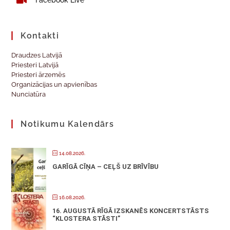
Kontakti
Draudzes Latvijā
Priesteri Latvijā
Priesteri ārzemēs
Organizācijas un apvienības
Nunciatūra
Notikumu Kalendārs
14.08.2026.
GARĪGĀ CĪŅA – CEĻŠ UZ BRĪVĪBU
16.08.2026.
16. AUGUSTĀ RĪGĀ IZSKANĒS KONCERTSTĀSTS
“KLOSTERA STĀSTI”