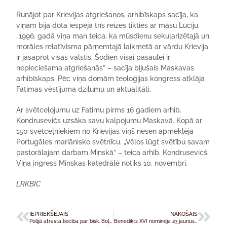
Runājot par Krievijas atgriešanos, arhibīskaps sacīja, ka
viņam bija dota iespēja trīs reizes tikties ar māsu Lūciju.
„1996. gadā viņa man teica, ka mūsdienu sekularizētajā un
morāles relatīvisma pārņemtajā laikmetā ar vārdu Krievija
ir jāsaprot visas valstis. Šodien visai pasaulei ir
nepieciešama atgriešanās” – sacīja bijušais Maskavas
arhibīskaps. Pēc viņa domām teoloģijas kongress atklāja
Fatimas vēstījuma dziļumu un aktualitāti.
Ar svētceļojumu uz Fatimu pirms 16 gadiem arhib.
Kondrusevičs uzsāka savu kalpojumu Maskavā. Kopā ar
150 svētceļniekiem no Krievijas viņš nesen apmeklēja
Portugāles mariānisko svētnīcu. „Vēlos lūgt svētību savam
pastorālajam darbam Minskā” – teica arhib. Kondrusevicš.
Viņa ingress Minskas katedrālē notiks 10. novembrī.
LRKBIC
IEPRIEKŠĒJAIS
NĀKOŠAIS
Polijā atrasta liecība par bīsk. Boļeslavu Sloskānu
Benedikts XVI nominēja 23 jaunus kardinālus