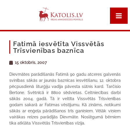
Fatimā iesvētīta Vissvētās
Trīsvienības baznīca
15 oktobris, 2007
Dievmātes parādīšanās Fatimā 90 gadu atceres galvenās
svinības sākās ar jaunās baznīcas iesvētīšanu. 12. oktobra
pēcpusdienā liturģiju vadīja pāvesta sūtnis kard. Tarčisio
Bertone. Svētnīcā ir 8800 sēdvietas. Celtniecības darbi
sākās 2004. gadā. Tā ir veltīta Vissvētās Trīsvienības
godam sakarā ar Fatimas vēstījumu. Kā zināms, notikumi
sākās ar eņģeļa pārādīšanos trīs ganiņiem. Vēlāk viņiem
vairākas reizes parādījās Dievmāte. Noslēgumā bērniem
tika atklāta Vissvētās Trīsvienības vīzija.