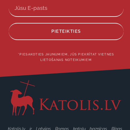
PIETEIKTIES
*PIESAKOTIES JAUNUMIEM, JŪS PIEKRĪTAT VIETNES
LIETOŠANAS NOTEIKUMIEM
Katolis.lv ir Latvijas Romas katoļu baznīcas Rīgas