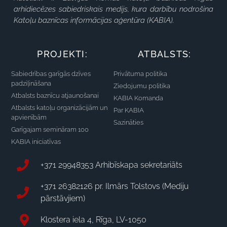
arhidiecēzes sabiedriskais medijs, kura darbību nodrošina
Katoļu baznīcas informācijas aģentūra (KABIA).
PROJEKTI:
ATBALSTS:
Sabiedrības garīgās dzīves
Privātuma politika
padziļināšana
Ziedojumu politika
Atbalsts baznīcu atjaunošanai
KABIA Komanda
Atbalsts katoļu organizācijām un
Par KABIA
apvienībām
Sazināties
Garīgajam semināram 100
KABIA iniciatīvas
+371 29948353 Arhibīskapa sekretariāts
+371 26382126 pr. Ilmārs Tolstovs (Mediju
pārstāvjiem)
Klostera iela 4, Rīga, LV-1050