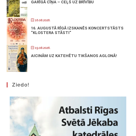
GARĪGĀ CĪŅA – CEĻŠ UZ BRĪVĪBU
16.08.2026.
16. AUGUSTĀ RĪGĀ IZSKANĒS KONCERTSTĀSTS
“KLOSTERA STĀSTI”
19.08.2026.
AICINĀM UZ KATEHĒTU TIKŠANOS AGLONĀ!
Ziedo!