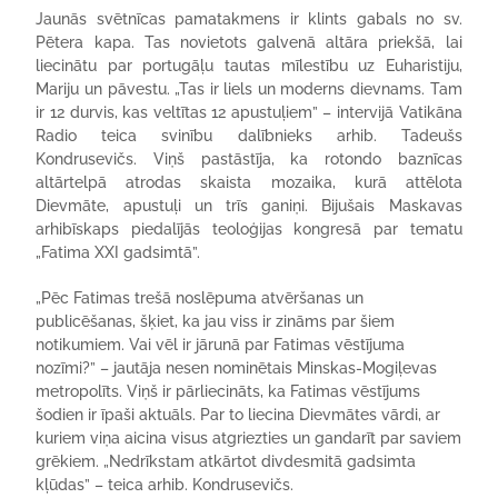
Jaunās svētnīcas pamatakmens ir klints gabals no sv.
Pētera kapa. Tas novietots galvenā altāra priekšā, lai
liecinātu par portugāļu tautas mīlestību uz Euharistiju,
Mariju un pāvestu. „Tas ir liels un moderns dievnams. Tam
ir 12 durvis, kas veltītas 12 apustuļiem” – intervijā Vatikāna
Radio teica svinību dalībnieks arhib. Tadeušs
Kondrusevičs. Viņš pastāstīja, ka rotondo baznīcas
altārtelpā atrodas skaista mozaika, kurā attēlota
Dievmāte, apustuļi un trīs ganiņi. Bijušais Maskavas
arhibīskaps piedalījās teoloģijas kongresā par tematu
„Fatima XXI gadsimtā”.
„Pēc Fatimas trešā noslēpuma atvēršanas un
publicēšanas, šķiet, ka jau viss ir zināms par šiem
notikumiem. Vai vēl ir jārunā par Fatimas vēstījuma
nozīmi?” – jautāja nesen nominētais Minskas-Mogiļevas
metropolīts. Viņš ir pārliecināts, ka Fatimas vēstījums
šodien ir īpaši aktuāls. Par to liecina Dievmātes vārdi, ar
kuriem viņa aicina visus atgriezties un gandarīt par saviem
grēkiem. „Nedrīkstam atkārtot divdesmitā gadsimta
kļūdas” – teica arhib. Kondrusevičs.