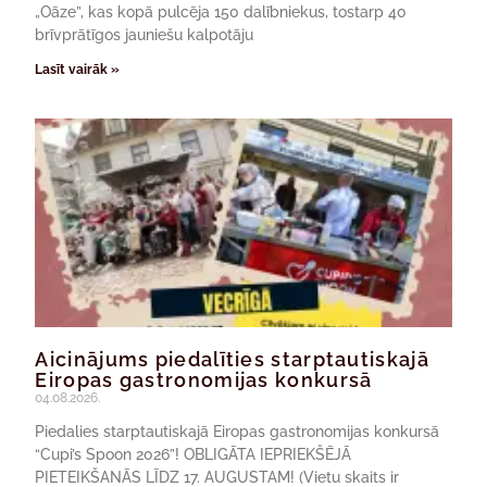
„Oāze”, kas kopā pulcēja 150 dalībniekus, tostarp 40
brīvprātīgos jauniešu kalpotāju
Lasīt vairāk »
Aicinājums piedalīties starptautiskajā
Eiropas gastronomijas konkursā
04.08.2026.
Piedalies starptautiskajā Eiropas gastronomijas konkursā
“Cupi’s Spoon 2026”! OBLIGĀTA IEPRIEKŠĒJĀ
PIETEIKŠANĀS LĪDZ 17. AUGUSTAM! (Vietu skaits ir