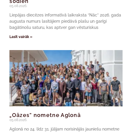
šodien
05.08.2026.
Liepājas diecēzes informatīvā laikraksta “Nāc” 2026. gada
augusta numurs lasītājiem piedāvā plašu un garīgi
bagātinošu saturu, kas aptver gan vēsturiskus
Lasīt vairāk »
„Oāzes” nometne Aglonā
05.08.2026.
Aglonā no 24. līdz 31. jūlijam norisinājās jauniešu nometne