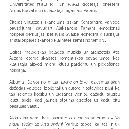
Universitātes filiāļu RTI un RARZI docētājs, priesteris
Andris Kravalis un dziedātājs Ingemars Pālēns.
Ģitāras virtuozais skanējums izskan Konstantīna Vaivoda
pavadījumā, savukārt Aleksandrs Tamans emocionāli
nospēlē perkusijas, bet Ivars Švalbe iepriecina klausītājus
ar starpspēlēs skanošo klarnetes samtaino tembru.
Ligitas melodiskās balādes mūziķis un aranžētājs Atis
Auzāns ietērpa skaistos, romantiskos pavadījumos, kas
klausītāju aizved miera, klusu pārdomu un piedošanas
noskaņā.
Albumā “Dzīvot no mīlas.
Living on love
” dziesmas skan
dažādās valodās. Izpildītāji un autore ir paļāvības pilni, ka
tas sekmēs kopību un lūgšanas vienību dažādu tautību
ļaužu sirdīs, kad jaunais albums aizceļos uz kādu citu
pasaules valsti…
Aizkustina vārdi, kas lasāmi diska vāciņa atvērumā –
No
mūsu sirdīm uz jūsu sirdīm!
Varbūt tāpēc, ka tas ir tik