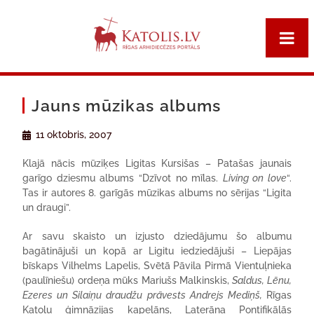
Jauns mūzikas albums
11 oktobris, 2007
Klajā nācis mūziķes Ligitas Kursišas – Patašas jaunais
garīgo dziesmu albums “Dzīvot no mīlas.
Living on love
“.
Tas ir autores 8. garīgās mūzikas albums no sērijas “Ligita
un draugi”.
Ar savu skaisto un izjusto dziedājumu šo albumu
bagātinājuši un kopā ar Ligitu iedziedājuši – Liepājas
bīskaps Vilhelms Lapelis, Svētā Pāvila Pirmā Vientuļnieka
(paulīniešu) ordeņa mūks Mariušs Malkinskis,
Saldus, Lēnu,
Ezeres un Silaiņu draudžu prāvests Andrejs Mediņš,
Rīgas
Katoļu ģimnāzijas kapelāns, Laterāna Pontifikālās