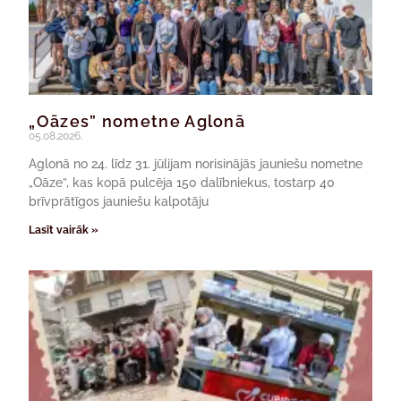
„Oāzes” nometne Aglonā
05.08.2026.
Aglonā no 24. līdz 31. jūlijam norisinājās jauniešu nometne
„Oāze”, kas kopā pulcēja 150 dalībniekus, tostarp 40
brīvprātīgos jauniešu kalpotāju
Lasīt vairāk »