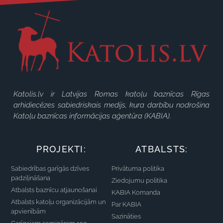
Katolis.lv ir Latvijas Romas katoļu baznīcas Rīgas
arhidiecēzes sabiedriskais medijs, kura darbību nodrošina
Katoļu baznīcas informācijas aģentūra (KABIA).
PROJEKTI:
ATBALSTS:
Sabiedrības garīgās dzīves
Privātuma politika
padziļināšana
Ziedojumu politika
Atbalsts baznīcu atjaunošanai
KABIA Komanda
Atbalsts katoļu organizācijām un
Par KABIA
apvienībām
Sazināties