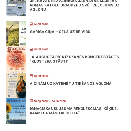
JELGAVAS BEZVAINĪGĀS JAUNAVAS MARIJAS
ROMAS KATOĻU DRAUDZES SVĒTCEĻOJUMS UZ
AGLONU
14.08.2026.
GARĪGĀ CĪŅA – CEĻŠ UZ BRĪVĪBU
16.08.2026.
16. AUGUSTĀ RĪGĀ IZSKANĒS KONCERTSTĀSTS
“KLOSTERA STĀSTI”
19.08.2026.
AICINĀM UZ KATEHĒTU TIKŠANOS AGLONĀ!
30.09.2026.
- 04.10.2026.
IGNĀCISKĀS KLUSUMA REKOLEKCIJAS IKŠĶILĒ,
KARMELA MĀSU KLOSTERĪ