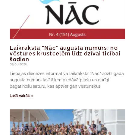
Laikraksta “Nāc” augusta numurs: no
vēstures krustcelēm līdz dzīvai ticībai
šodien
05.08.2026.
Liepājas diecēzes informatīvā laikraksta “Nāc” 2026. gada
augusta numurs lasītājiem piedāvā plašu un garīgi
bagātinošu saturu, kas aptver gan vēsturiskus
Lasīt vairāk »