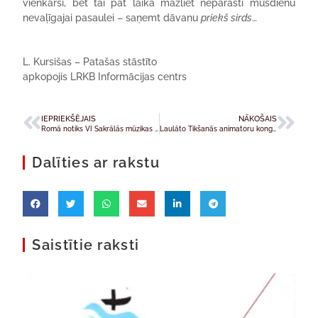
vienkārši, bet tai pat laikā mazliet neparasti mūsdienu
nevaļīgajai pasaulei – saņemt dāvanu
priekš sirds
…
L. Kursišas – Patašas stāstīto
apkopojis LRKB Informācijas centrs
IEPRIEKŠĒJAIS
NĀKOŠAIS
Romā notiks VI Sakrālās mūzikas festivāls
Laulāto Tikšanās animatoru kongress
Dalīties ar rakstu
Saistītie raksti