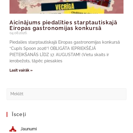
Aicinājums piedalīties starptautiskajā
Eiropas gastronomijas konkursā
04.08.2026.
Piedalies starptautiskajā Eiropas gastronomijas konkursā
“Cupi’s Spoon 2026”! OBLIGĀTA IEPRIEKŠĒJĀ
PIETEIKŠANĀS LĪDZ 17. AUGUSTAM! (Vietu skaits ir
ierobežots, tāpēc piesakies
Lasīt vairāk »
Īsceļi
Jaunumi