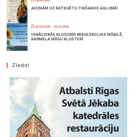
19.08.2026.
AICINĀM UZ KATEHĒTU TIKŠANOS AGLONĀ!
30.09.2026.
- 04.10.2026.
IGNĀCISKĀS KLUSUMA REKOLEKCIJAS IKŠĶILĒ,
KARMELA MĀSU KLOSTERĪ
Ziedo!