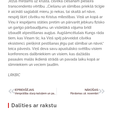
Jēzus mirdams uz krusta, cilvēka ciešanām piešķīra
transcendento vērtību. „Ciešanu un slimības priekšā ticīgie
ir aicināti saglabāt mieru, jo nekas, tai skaitā arī nāve,
nespēj šķirt cilvēku no Kristus mīlestības. Viņā un kopā ar
Viņu ir iespējams stāties pretim un pārvarēt jebkuru fizisko
un garīgo pārbaudījumu, un vislielākā vājuma brīdī
izbaudīt atpestīšanas augļus. Augšāmcēlušais Kungs rāda
tiem, kas Viņam tic, ka Viņš spēj pārveidot cilvēka
eksistenci, piešķirot pestīšanas jēgu pat slimībai un nāvei,”
teica pāvests. Viņš deva savu apustulisko svētību visiem
konferences dalībniekiem un visiem, kas dažādās
pasaules malās ikdienā strādā un pavada laiku kopā ar
slimniekiem un veciem ļaudīm.
LRKBIC
IEPRIEKŠĒJAIS
NĀKOŠAIS
Vienprātība starp katoļiem un pareizticīgajiem par pāvesta primātu
Pārdomas 18. novembrī
Dalīties ar rakstu