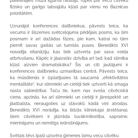
palielinājies mūža ilguma rādītājs, rūpes par vecu cilvēku
fizisko un garīgo labsajūtu kļūst par vienu no Baznīcas
prioritātēm.
Uzrunājot konferences dalībniekus, pāvests teica, ka
vecums ir šīszemes svētceļojuma pēdējais posms, ka šim
posmam ir arī dažādas fāzes, pie kam, katrai no tām
piemīt savas gaišās un tumšās puses. Benedikts XVI
nosodīja eitanāziju, kas tiek uztverta par sava veida
atbrīvošanu. Kāpēc ir jāaizstāv dzīvība arī tad, kad slimība
kļūst aizvien dramatiskāka? Šis un citi jautājumi ir
konferences dalībnieku uzmanības centrā. Pāvests teica,
ka mūsdienās ir izplatījusies tā saucamā „efektivitātes
mentalitāte”, kur slimnieki un cietēji tiek uztverti kā smaga
nasta sabiedrībai. Taču tie, kam nav sveša cilvēciskā
cieņa, apzinās, ka arī slimnieki un cietēji ir jārespektē un
jāatbalsta, neraugoties uz stāvokli, kādā viņi atrodas.
Benedikts XVI norādīja, ka līdzās klīniskajai ārstēšanai,
šiem cilvēkiem ir jāizrāda tuvākmīlestība, sapratne,
mierinājums un nemitīgs iedrošinājums.
Svētais tēvs īpaši uzsvēra ģimenes lomu vecu cilvēku