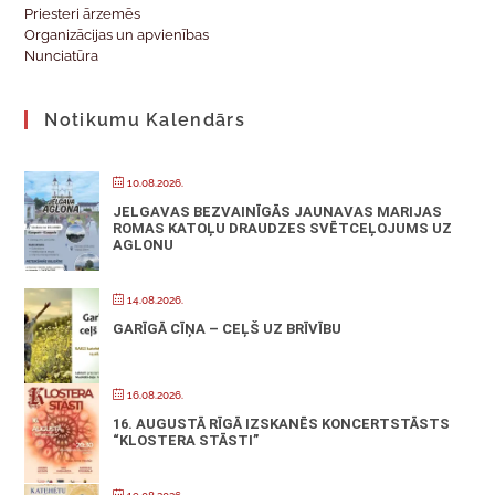
Priesteri ārzemēs
Organizācijas un apvienības
Nunciatūra
Notikumu Kalendārs
10.08.2026.
JELGAVAS BEZVAINĪGĀS JAUNAVAS MARIJAS
ROMAS KATOĻU DRAUDZES SVĒTCEĻOJUMS UZ
AGLONU
14.08.2026.
GARĪGĀ CĪŅA – CEĻŠ UZ BRĪVĪBU
16.08.2026.
16. AUGUSTĀ RĪGĀ IZSKANĒS KONCERTSTĀSTS
“KLOSTERA STĀSTI”