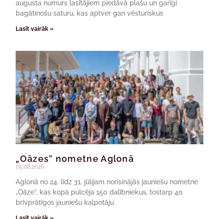
augusta numurs lasītājiem piedāvā plašu un garīgi
bagātinošu saturu, kas aptver gan vēsturiskus
Lasīt vairāk »
„Oāzes” nometne Aglonā
05.08.2026.
Aglonā no 24. līdz 31. jūlijam norisinājās jauniešu nometne
„Oāze”, kas kopā pulcēja 150 dalībniekus, tostarp 40
brīvprātīgos jauniešu kalpotāju
Lasīt vairāk »