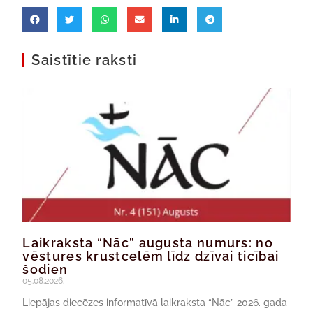
Saistītie raksti
Laikraksta “Nāc” augusta numurs: no
vēstures krustcelēm līdz dzīvai ticībai
šodien
05.08.2026.
Liepājas diecēzes informatīvā laikraksta “Nāc” 2026. gada