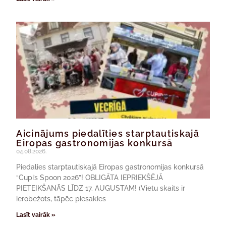
Aicinājums piedalīties starptautiskajā
Eiropas gastronomijas konkursā
04.08.2026.
Piedalies starptautiskajā Eiropas gastronomijas konkursā
“Cupi’s Spoon 2026”! OBLIGĀTA IEPRIEKŠĒJĀ
PIETEIKŠANĀS LĪDZ 17. AUGUSTAM! (Vietu skaits ir
ierobežots, tāpēc piesakies
Lasīt vairāk »