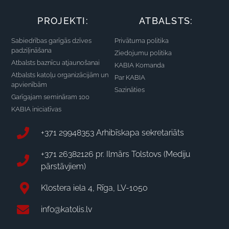
PROJEKTI:
ATBALSTS:
Sabiedrības garīgās dzīves
Privātuma politika
padziļināšana
Ziedojumu politika
Atbalsts baznīcu atjaunošanai
KABIA Komanda
Atbalsts katoļu organizācijām un
Par KABIA
apvienībām
Sazināties
Garīgajam semināram 100
KABIA iniciatīvas
+371 29948353 Arhibīskapa sekretariāts
+371 26382126 pr. Ilmārs Tolstovs (Mediju
pārstāvjiem)
Klostera iela 4, Rīga, LV-1050
info@katolis.lv