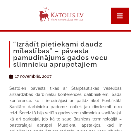
“Izrādīt pietiekami daudz
mīlestības” – pāvesta
pamudinājums gados vecu
slimnieku aprūpētājiem
17 novembris, 2007
Sestdien pāvests tikās ar Starptautiskās veselības
aizsardzības darbinieku konferences dalībniekiem. Šāda
konference, ko ir ierosinājusi un palīdz rīkot Pontifikālā
Sanitāro darbinieku padome, notiek jau divdesmit otro
reizi. Šoreiz tā bija veltīta gados vecu slimnieku sanitārajai,
kā arī garīgajai, jeb kā to sauc Baznīcas terminoloģijā –
pastorālajai aprūpei. Mūsdienu apstākļos, kad ir