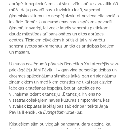
aprūpē. Ir nepieciešams, lai šie cilvēki spētu savu atlikušā
mūža daļu pavadīt savu tuvinieku lokā, saņemot
ģimenisko siltumu, ko nespēj aizvietot neviena cita sociāla
iestāde. Tomēr, ja vecumdienas nav iespējams pavadīt
ģimenē, ir svarīgi, lai vecie ļaudis saņemtu pietiekami
daudz mīlestības arī pansionātos un citos aprūpes
centros. Ticīgiem cilvēkiem ir būtiski, lai viņi varētu
saņemt svētos sakramentus un tikties ar ticības brāļiem
un māsām.
Uzrunas noslēgumā pāvests Benedikts XVI atcerējās savu
priekšgājēju Jāni Pāvilu II – gan viņa personīgo ticības un
drosmes apliecinājumu slimības laikā, gan arī aicinājumu
zinātniekiem un mediķiem censties ne tikai rast aizvien
labākas ārstēšanas iespējas, bet arī atteikties no
vilinājuma izdarīt eitanāziju. „Eitanāzija ir viens no
vissatraucošākajiem nāves kultūras simptomiem, kas
visvairāk izplatās labklājības sabiedrībā”, teikts Jāņa
Pāvila II enciklikā
Evangelium vitae
(64).
Kristiešiem slimību vieglāk panesamu dara apziņa, ka,