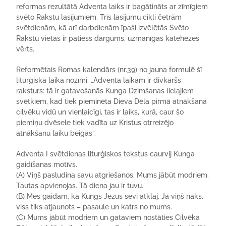
reformas rezultātā Adventa laiks ir bagātināts ar zīmīgiem
svēto Rakstu lasījumiem. Trīs lasījumu cikli četrām
svētdienām, kā arī darbdienām īpaši izvēlētās Svēto
Rakstu vietas ir patiess dārgums, uzmanīgas katehēzes
vērts.
Reformētais Romas kalendārs (nr.39) no jauna formulē šī
liturģiskā laika nozīmi: „Adventa laikam ir divkāršs
raksturs: tā ir gatavošanās Kunga Dzimšanas lielajiem
svētkiem, kad tiek pieminēta Dieva Dēla pirmā atnākšana
cilvēku vidū un vienlaicīgi, tas ir laiks, kurā, caur šo
piemiņu dvēsele tiek vadīta uz Kristus otrreizējo
atnākšanu laiku beigās”.
Adventa I svētdienas liturģiskos tekstus caurvij Kunga
gaidīšanas motīvs.
(A) Viņš pasludina savu atgriešanos. Mums jābūt modriem.
Tautas apvienojas. Tā diena jau ir tuvu.
(B) Mēs gaidām, ka Kungs Jēzus sevi atklāj. Ja viņš nāks,
viss tiks atjaunots – pasaule un katrs no mums.
(C) Mums jābūt modriem un gataviem nostāties Cilvēka