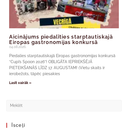
Aicinājums piedalīties starptautiskajā
Eiropas gastronomijas konkursā
04.08.2026.
Piedalies starptautiskajā Eiropas gastronomijas konkursā
“Cupi’s Spoon 2026”! OBLIGĀTA IEPRIEKŠĒJĀ
PIETEIKŠANĀS LĪDZ 17. AUGUSTAM! (Vietu skaits ir
ierobežots, tāpēc piesakies
Lasīt vairāk »
Īsceļi