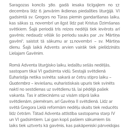
Saragozas koncils 380. gadā iesaka ticīgajiem no 17.
decembra līdz 6. janvārim ikdienas piedalīties liturģijā. VI
gadsimtā sv. Gregors no Tūras piemin gandarīšanas laiku,
kas sākas 11. novembrī un ilgst līdz pat Kristus Dzimšanas
svētkiem. Šajā periodā trīs reizes nedēļā tiek ievērots arī
gavēnis; nedaudz vēlāk šo periodu sauks par „sv. Mārtiņa
gavēni”, saistot tā sākumu ar 11.novembri – sv. Mārtiņa
dienu. Šajā laikā Advents arvien vairāk tiek pielīdzināts
Lielajam Gavēnim.
Romā Adventa liturģisko laiku, iedalītu sešās nedēļās,
sastopam tikai VI gadsimta vidū. Sestajā svētdienā
Euharistija netika svinēta: sakarā ar četru stipro laiku –
Quatembra
– ieviešanu, euharistiskais upuris tiek svinēts
naktī no sestdienas uz svētdienu tā, lai pēdējā paliek
vakanta. Tas ir attiecināms uz visām stiprā laika
svētdienām, piemēram, arī Gavēņa II svētdienā. Līdz ar
svētā Gregora Lielā reformām nedēļu skaits tiek reducēts
līdz četrām. Tātad Adventa attīstība sastopama starp IV
un VI gadsimtiem. Lai gan kopš pašiem sākumiem šis
laiks tiek uztverts kā gavēnis, kas pakāpeniski pārveidojas