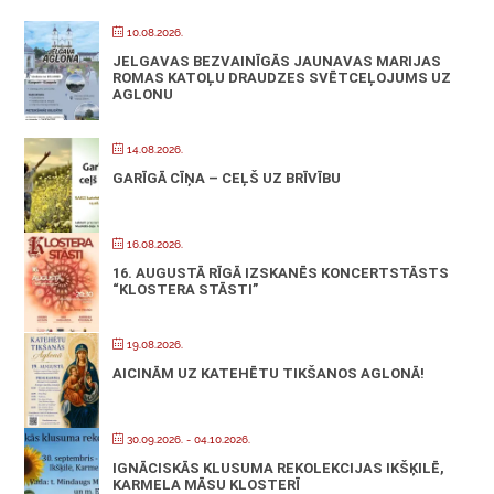
10.08.2026.
JELGAVAS BEZVAINĪGĀS JAUNAVAS MARIJAS
ROMAS KATOĻU DRAUDZES SVĒTCEĻOJUMS UZ
AGLONU
14.08.2026.
GARĪGĀ CĪŅA – CEĻŠ UZ BRĪVĪBU
16.08.2026.
16. AUGUSTĀ RĪGĀ IZSKANĒS KONCERTSTĀSTS
“KLOSTERA STĀSTI”
19.08.2026.
AICINĀM UZ KATEHĒTU TIKŠANOS AGLONĀ!
30.09.2026.
- 04.10.2026.
IGNĀCISKĀS KLUSUMA REKOLEKCIJAS IKŠĶILĒ,
KARMELA MĀSU KLOSTERĪ