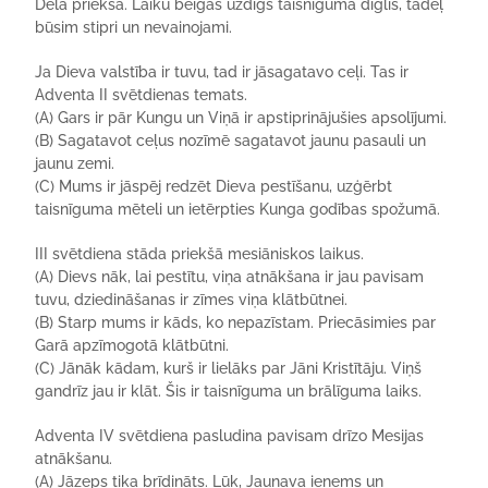
Dēla priekšā. Laiku beigās uzdīgs taisnīguma dīglis, tādēļ
būsim stipri un nevainojami.
Ja Dieva valstība ir tuvu, tad ir jāsagatavo ceļi. Tas ir
Adventa II svētdienas temats.
(A) Gars ir pār Kungu un Viņā ir apstiprinājušies apsolījumi.
(B) Sagatavot ceļus nozīmē sagatavot jaunu pasauli un
jaunu zemi.
(C) Mums ir jāspēj redzēt Dieva pestīšanu, uzģērbt
taisnīguma mēteli un ietērpties Kunga godības spožumā.
III svētdiena stāda priekšā mesiāniskos laikus.
(A) Dievs nāk, lai pestītu, viņa atnākšana ir jau pavisam
tuvu, dziedināšanas ir zīmes viņa klātbūtnei.
(B) Starp mums ir kāds, ko nepazīstam. Priecāsimies par
Garā apzīmogotā klātbūtni.
(C) Jānāk kādam, kurš ir lielāks par Jāni Kristītāju. Viņš
gandrīz jau ir klāt. Šis ir taisnīguma un brālīguma laiks.
Adventa IV svētdiena pasludina pavisam drīzo Mesijas
atnākšanu.
(A) Jāzeps tika brīdināts. Lūk, Jaunava ieņems un