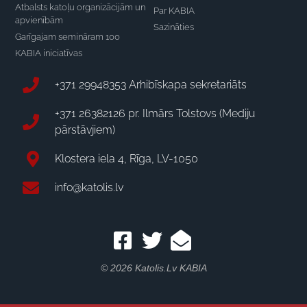
Atbalsts katoļu organizācijām un
Par KABIA
apvienībām
Sazināties
Garīgajam semināram 100
KABIA iniciatīvas
+371 29948353 Arhibīskapa sekretariāts
+371 26382126 pr. Ilmārs Tolstovs (Mediju
pārstāvjiem)
Klostera iela 4, Rīga, LV-1050
info@katolis.lv
© 2026 Katolis.lv KABIA