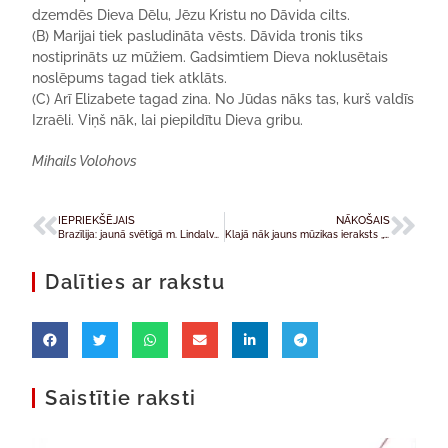
dzemdēs Dieva Dēlu, Jēzu Kristu no Dāvida cilts.
(B) Marijai tiek pasludināta vēsts. Dāvida tronis tiks
nostiprināts uz mūžiem. Gadsimtiem Dieva noklusētais
noslēpums tagad tiek atklāts.
(C) Arī Elizabete tagad zina. No Jūdas nāks tas, kurš valdīs
Izraēli. Viņš nāk, lai piepildītu Dieva gribu.
Mihails Volohovs
IEPRIEKŠĒJAIS
NĀKOŠAIS
Brazīlija: jaunā svētīgā m. Lindalva Oliveira
Klajā nāk jauns mūzikas ieraksts „Rožukroņa lūgšana Vissvētākās Jaunavas Marijas godam”
Dalīties ar rakstu
Saistītie raksti