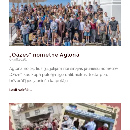
„Oāzes” nometne Aglonā
05.08.2026.
Aglonā no 24. līdz 31. jūlijam norisinājās jauniešu nometne
„Oāze”, kas kopā pulcēja 150 dalībniekus, tostarp 40
brīvprātīgos jauniešu kalpotāju
Lasīt vairāk »