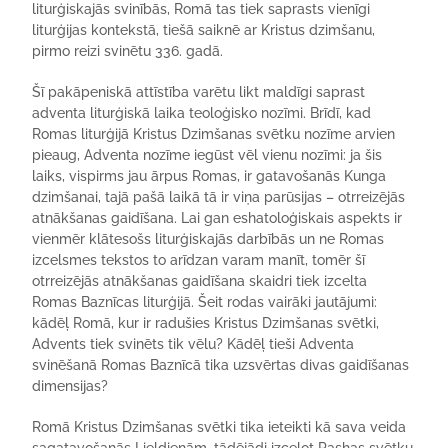
liturģiskajās svinībās, Romā tas tiek saprasts vienīgi
liturģijas kontekstā, tiešā saiknē ar Kristus dzimšanu,
pirmo reizi svinētu 336. gadā.
Šī pakāpeniskā attīstība varētu likt maldīgi saprast
adventa liturģiskā laika teoloģisko nozīmi. Brīdī, kad
Romas liturģijā Kristus Dzimšanas svētku nozīme arvien
pieaug, Adventa nozīme iegūst vēl vienu nozīmi: ja šis
laiks, vispirms jau ārpus Romas, ir gatavošanās Kunga
dzimšanai, tajā pašā laikā tā ir viņa parūsijas – otrreizējās
atnākšanas gaidīšana. Lai gan eshatoloģiskais aspekts ir
vienmēr klātesošs liturģiskajās darbībās un ne Romas
izcelsmes tekstos to arīdzan varam manīt, tomēr šī
otrreizējās atnākšanas gaidīšana skaidri tiek izcelta
Romas Baznīcas liturģijā. Šeit rodas vairāki jautājumi:
kādēļ Romā, kur ir radušies Kristus Dzimšanas svētki,
Advents tiek svinēts tik vēlu? Kādēļ tieši Adventa
svinēšanā Romas Baznīcā tika uzsvērtas divas gaidīšanas
dimensijas?
Romā Kristus Dzimšanas svētki tika ieteikti kā sava veida