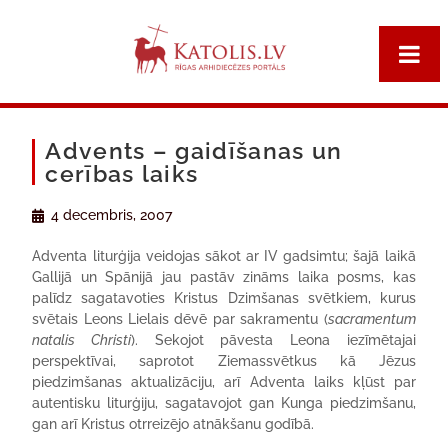
Advents – gaidīšanas un
cerības laiks
4 decembris, 2007
Adventa liturģija veidojas sākot ar IV gadsimtu; šajā laikā
Gallijā un Spānijā jau pastāv zināms laika posms, kas
palīdz sagatavoties Kristus Dzimšanas svētkiem, kurus
svētais Leons Lielais dēvē par sakramentu (
sacramentum
natalis Christi
). Sekojot pāvesta Leona iezīmētajai
perspektīvai, saprotot Ziemassvētkus kā Jēzus
piedzimšanas aktualizāciju, arī Adventa laiks kļūst par
autentisku liturģiju, sagatavojot gan Kunga piedzimšanu,
gan arī Kristus otrreizējo atnākšanu godībā.