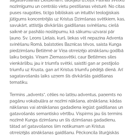
sagatavošanās Lieldienām, tādējādi izceļot Pashas svētku
nozīmīgumu un centrālo vietu pestīšanas vēsturē. No citas
puses raugoties, ticīgo bibliskais un intuitīvi teoloģiskais
jūtīgums koncentrējās uz Kristus Dzimšanas svētkiem, kas,
savukārt, attīstīja divkāršās gaidīšanas svinēšanu, ciešā
saiknē ar pashālo noslēpumu, kā sākumu uzvarai pār
ļauno. Sv. Leons Lielais, kurš, liekas vēl nepazina Adventa
svinēšanu Romā, balstoties Baznīcas tēvos, saista Kunga
piedzimšanu Betlēmē ar Viņa otrreizējo atnākšanu godībā
laiku beigās. Viņam Ziemassvētki, caur Betlēmes siles
vienkāršību, jau ir triumfa svētki, saistīti gan ar pestījošo
triumfu uz Krusta, gan arī Kristus triumfu pēdējā dienā. Arī
sagatavošanās laiks uzņem šīs divkāršās gaidīšanas
tematiku.
Termins „advents”, cēlies no latīņu adventus, paņemts no
pagānu vokabulāra ar nozīmi nākšana, atnākšana; kādas
nākšanas vai atnākšanas gadadiena iegūst gaidīšanas un
gatavošanās semantisko vērtību. Vispirms jau šis termins
nozīmē Kunga dzimšanu un šīs dzimšanas gadadienu,
tātad arī gatavošanos šim notikumam un Kristus
otrreizējās atnākšanas gaidīšanu. Pēckoncila liturģiskās