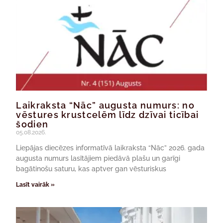
Laikraksta “Nāc” augusta numurs: no
vēstures krustcelēm līdz dzīvai ticībai
šodien
05.08.2026.
Liepājas diecēzes informatīvā laikraksta “Nāc” 2026. gada
augusta numurs lasītājiem piedāvā plašu un garīgi
bagātinošu saturu, kas aptver gan vēsturiskus
Lasīt vairāk »