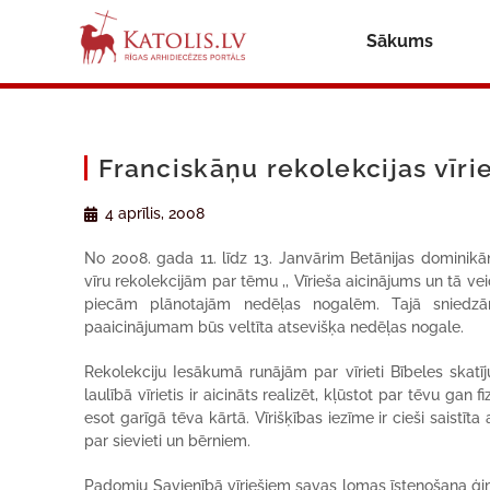
Sākums
Franciskāņu rekolekcijas vīr
4 aprīlis, 2008
No 2008. gada 11. līdz 13. Janvārim Betānijas dominikā
vīru rekolekcijām par tēmu ,, Vīrieša aicinājums un tā v
piecām plānotajām nedēļas nogalēm. Tajā sniedzā
paaicinājumam būs veltīta atsevišķa nedēļas nogale.
Rekolekciju Iesākumā runājām par vīrieti Bībeles skatī
laulībā vīrietis ir aicināts realizēt, kļūstot par tēvu gan 
esot garīgā tēva kārtā. Vīrišķības iezīme ir cieši saistīta 
par sievieti un bērniem.
Padomju Savienībā vīriešiem savas lomas īstenošana ģimen