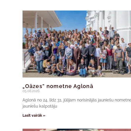
„Oāzes” nometne Aglonā
05.08.2026.
Aglonā no 24. līdz 31. jūlijam norisinājās jauniešu nomet
jauniešu kalpotāju
Lasīt vairāk »