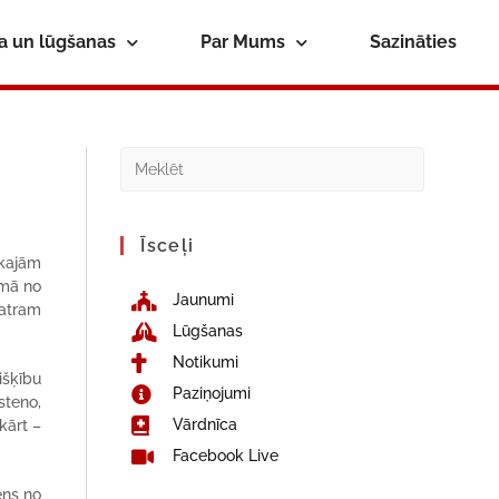
ba un lūgšanas
Par Mums
Sazināties
Īsceļi
skajām
rmā no
Jaunumi
atram
Lūgšanas
Notikumi
išķību
Paziņojumi
īsteno,
Vārdnīca
mkārt –
Facebook Live
ens no