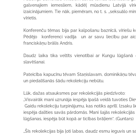
galvenajiem iemesliem, kādēļ mūsdienu Latvijā vīrie
izaicinājumiem. Tie nāk, piemēram, no t. s. „seksuālo minor
vīrietis.
Konferenču tēmas bija par kalpošanu baznīcā, vīriešu kon
Pēdējo konferenci vadīja un ar savu liecību par aic
franciskāņu brālis Andris.
Daudz laika tika veltīts vienotībai ar Kungu lūgšanā
slavēšanai.
Pateicība kapucīnu tēvam Staņislavam, dominikāņu tē
un piedalīšanās šādu rekolekciju nebūtu.
Lūk, dažas atsauksmes par rekolekcijās piedzīvoto:
„Visvairāk mani uzrunāja iespēja īpašā veidā tuvoties Die
Gaidu rekolekciju turpinājumu, kas notiks aprīlī. Izsaku l
iespēja dalīties savās pārdomās. Mani šajās rekolekcijā
lūgšanas, iespēja būt kopā ar ticības brāļiem”. (Guntars)
„Šīs rekolekcijas bija ļoti labas, daudz esmu ieguvis un s