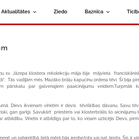
Aktualitātes
Ziedo
Baznīca
Ticī
iem
ņu sv. Jāzepa klostera rekolekciju māja bija mājvieta franciskāni
eidi”. Tās vadījām mēs, Mazāko brāļu kapucīnu ordeņa tēvi. Šī bija pi
m pārskatu par galvenajiem paaicinājumu veidiem.Turpmāk k
jumā. Dievs ikvienam vīrietim ir devis tēvišķības dāvanu. Savu tēv
fiziski, gan garīgi. Savukārt priesteris vai klosterbrālis šo aicinājumu 
ar atbildību. Vīrietis ir atbildīgs par to, ko viņam uzticējis Dievs, pir
ē un sabiedrībā lielā mērā bija ierobežota vai pat liegta. Šis ir vi