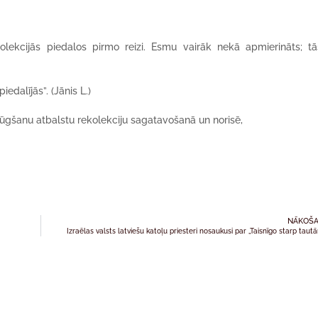
lekcijās piedalos pirmo reizi. Esmu vairāk nekā apmierināts; tā
iedalījās”. (Jānis L.)
lūgšanu atbalstu rekolekciju sagatavošanā un norisē,
NĀKOŠA
Izraēlas valsts latviešu katoļu priesteri nosaukusi par „Taisnīgo starp taut