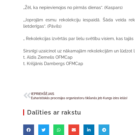
„Žēl, ka nepievienojos no pirmās dienas”. (Kaspars)
„Joprojām esmu rekolekciju iespaidā. Šāda veida reko
lietderīgas”. (Pāvils)
„ Rekolekcijas izvērtās par lielu svētību visiem, kas tajās p
Sirsnīgi uzaicinot uz nākamajām rekolekcijām un lūdzot 
t. Aldis Ziemelis OFMCap
t. Krišjānis Dambergs OFMCap
IEPRIEKŠĒJAIS
Euharistiskās procesijas organizatoru tikšanās jeb Kungs izies ielās!
Dalīties ar rakstu