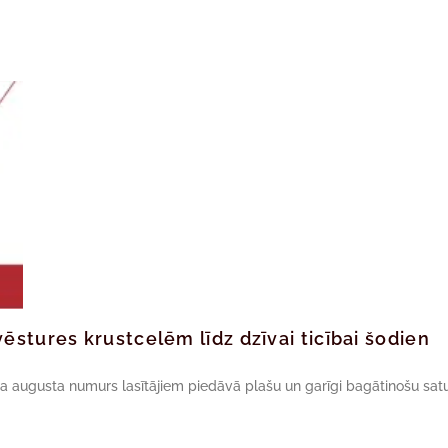
ēstures krustcelēm līdz dzīvai ticībai šodien
da augusta numurs lasītājiem piedāvā plašu un garīgi bagātinošu satu