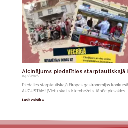
Aicinājums piedalīties starptautiskaj
04.08.2026.
Piedalies starptautiskajā Eiropas gastronomijas konkur
AUGUSTAM! (Vietu skaits ir ierobežots, tāpēc piesakies
Lasīt vairāk »