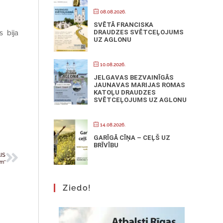
08.08.2026.
SVĒTĀ FRANCISKA
DRAUDZES SVĒTCEĻOJUMS
s bija
UZ AGLONU
10.08.2026.
JELGAVAS BEZVAINĪGĀS
JAUNAVAS MARIJAS ROMAS
KATOĻU DRAUDZES
SVĒTCEĻOJUMS UZ AGLONU
14.08.2026.
GARĪGĀ CĪŅA – CEĻŠ UZ
BRĪVĪBU
IS
ām”
Ziedo!