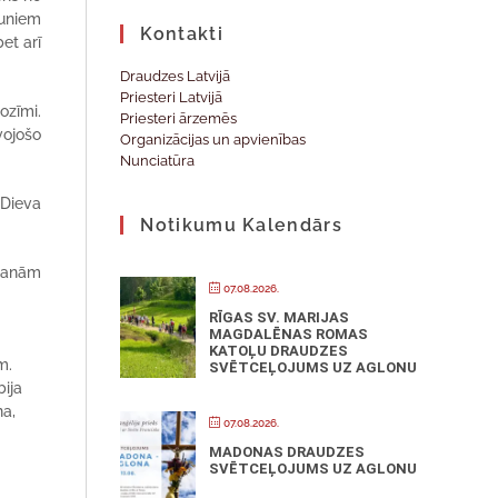
auniem
Kontakti
bet arī
Draudzes Latvijā
Priesteri Latvijā
ozīmi.
Priesteri ārzemēs
vojošo
Organizācijas un apvienības
Nunciatūra
 Dieva
Notikumu Kalendārs
gšanām
07.08.2026.
RĪGAS SV. MARIJAS
MAGDALĒNAS ROMAS
KATOĻU DRAUDZES
m.
SVĒTCEĻOJUMS UZ AGLONU
bija
na,
07.08.2026.
MADONAS DRAUDZES
SVĒTCEĻOJUMS UZ AGLONU