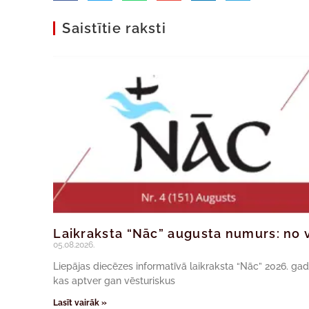
Saistītie raksti
Laikraksta “Nāc” augusta numurs: no v
05.08.2026.
Liepājas diecēzes informatīvā laikraksta “Nāc” 2026. ga
kas aptver gan vēsturiskus
Lasīt vairāk »