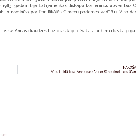
. – 1983. gadam bija Latīņamerikas Bīskapu konferenču apvienības
ruhillo nominēja par Pontifikālās Ģimeņu padomes vadītāju. Viņa da
ldītas sv. Annas draudzes baznīcas kriptā. Sakarā ar bēru dievkalpoj
NĀKOŠA
Vācu jauktā kora “Ammersee Amper Sängerkreis” uzstāša