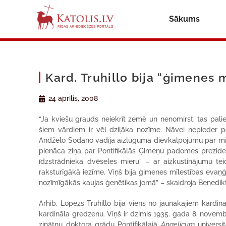
Sākums
Kard. Truhillo bija “ģimenes m
24 aprīlis, 2008
“Ja kviešu grauds neiekrīt zemē un nenomirst, tas paliek
šiem vārdiem ir vēl dziļāka nozīme. Nāvei nepieder pēdē
Andželo Sodano vadīja aizlūguma dievkalpojumu par miruš
pienāca ziņa par Pontifikālās Ģimeņu padomes prezidenta
īdzstrādnieka dvēseles mieru” – ar aizkustinājumu te
raksturīgākā iezīme. Viņš bija ģimenes mīlestības evaņģēl
nozīmīgākās kaujas ģenētikas jomā” – skaidroja Benedikt
Arhib. Lopezs Truhillo bija viens no jaunākajiem kardin
kardināla gredzenu. Viņš ir dzimis 1935. gada 8. novembr
zinātņu doktora grādu Pontifikālajā
Angelicum
universit