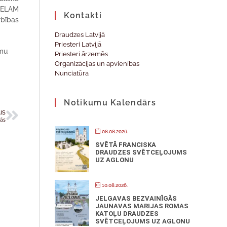
 CELAM
Kontakti
rbības
Draudzes Latvijā
Priesteri Latvijā
umu
Priesteri ārzemēs
Organizācijas un apvienības
Nunciatūra
Notikumu Kalendārs
IS
nās
08.08.2026.
SVĒTĀ FRANCISKA
DRAUDZES SVĒTCEĻOJUMS
UZ AGLONU
10.08.2026.
JELGAVAS BEZVAINĪGĀS
JAUNAVAS MARIJAS ROMAS
KATOĻU DRAUDZES
SVĒTCEĻOJUMS UZ AGLONU