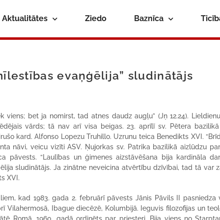
Aktualitātes
Ziedo
Baznīca
Ticī
īlestības evaņģēlija” sludinātājs
 viens; bet ja nomirst, tad atnes daudz augļu” (Jņ 12.24). Lieldienu
jais vārds; tā nav arī visa beigas. 23. aprīlī sv. Pētera bazilikā
o kard. Alfonso Lopezu Truhillo. Uzrunu teica Benedikts XVI. “Brīd
 nāvi, veicu vizīti ASV. Ņujorkas sv. Patrika bazilikā aizlūdzu pa
ica pāvests. “Laulības un ģimenes aizstāvēšana bija kardināla da
ija sludinātājs. Ja zinātne neveicina atvērtību dzīvībai, tad tā var 
s XVI.
āliem, kad 1983. gada 2. februārī pāvests Jānis Pāvils II pasniedza
ī Vilahermosā, Ibague diecēzē, Kolumbijā. Ieguvis filozofijas un teol
ātē Romā. 1960. gadā ordinēts par priesteri. Bija viens no Starpta