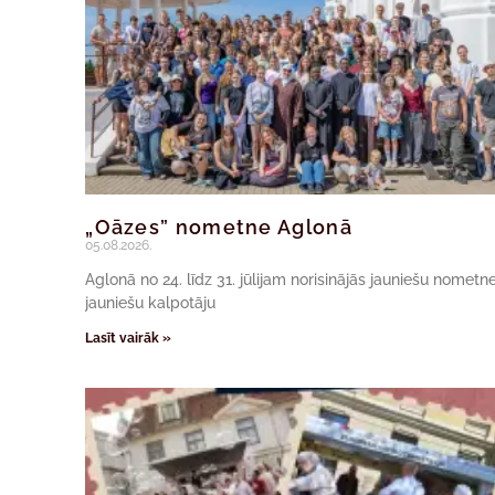
„Oāzes” nometne Aglonā
05.08.2026.
Aglonā no 24. līdz 31. jūlijam norisinājās jauniešu nomet
jauniešu kalpotāju
Lasīt vairāk »