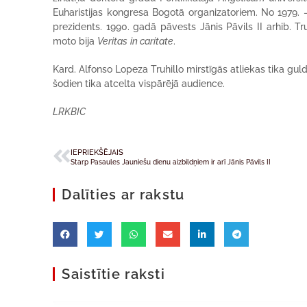
Euharistijas kongresa Bogotā organizatoriem. No 1979
prezidents. 1990. gadā pāvests Jānis Pāvils II arhib. T
moto bija
Veritas
in caritate
.
Kard. Alfonso Lopeza Truhillo mirstīgās atliekas tika gu
šodien tika atcelta vispārējā audience.
LRKBIC
IEPRIEKŠĒJAIS
Starp Pasaules Jauniešu dienu aizbildņiem ir arī Jānis Pāvils II
Dalīties ar rakstu
Saistītie raksti