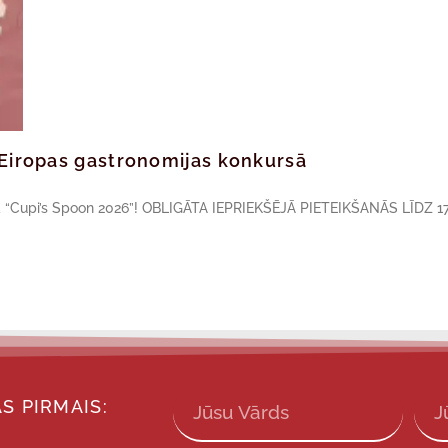
ā Eiropas gastronomijas konkursā
sā “Cupi’s Spoon 2026”! OBLIGĀTA IEPRIEKŠĒJĀ PIETEIKŠANĀS LĪDZ 17
S PIRMAIS: