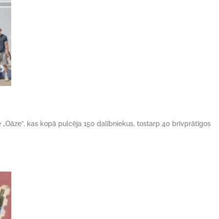
ne „Oāze”, kas kopā pulcēja 150 dalībniekus, tostarp 40 brīvprātīgos