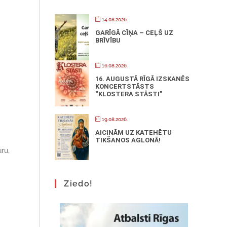
14.08.2026.
GARĪGĀ CĪŅA – CEĻŠ UZ
BRĪVĪBU
16.08.2026.
16. AUGUSTĀ RĪGĀ IZSKANĒS
KONCERTSTĀSTS
“KLOSTERA STĀSTI”
19.08.2026.
AICINĀM UZ KATEHĒTU
TIKŠANOS AGLONĀ!
ru,
Ziedo!