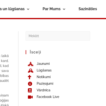
ba un lūgšanas
Par Mums
Sazināties
Īsceļi
 laikā
 kard.
Jaunumi
ī, kad
Lūgšanas
r sava
rbības
Notikumi
zaudēt
Paziņojumi
Vārdnīca
 viņam
Facebook Live
oģijas
utiskā