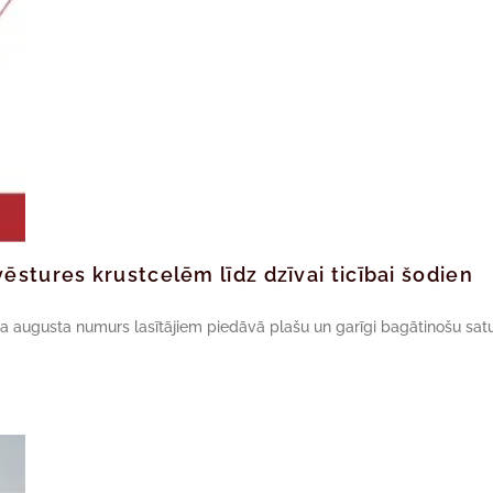
ēstures krustcelēm līdz dzīvai ticībai šodien
da augusta numurs lasītājiem piedāvā plašu un garīgi bagātinošu satu