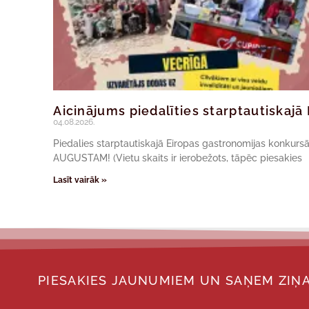
Aicinājums piedalīties starptautiskaj
04.08.2026.
Piedalies starptautiskajā Eiropas gastronomijas konkur
AUGUSTAM! (Vietu skaits ir ierobežots, tāpēc piesakies
Lasīt vairāk »
PIESAKIES JAUNUMIEM UN SAŅEM ZIŅA