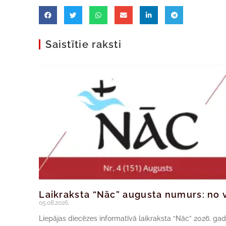
Saistītie raksti
Laikraksta “Nāc” augusta numurs: no v
05.08.2026.
Liepājas diecēzes informatīvā laikraksta “Nāc” 2026. ga