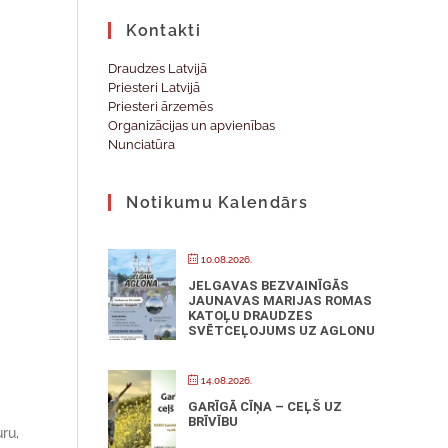
Kontakti
Draudzes Latvijā
Priesteri Latvijā
Priesteri ārzemēs
Organizācijas un apvienības
Nunciatūra
Notikumu Kalendārs
10.08.2026.
JELGAVAS BEZVAINĪGĀS
JAUNAVAS MARIJAS ROMAS
KATOĻU DRAUDZES
SVĒTCEĻOJUMS UZ AGLONU
14.08.2026.
GARĪGĀ CĪŅA – CEĻŠ UZ
BRĪVĪBU
ru,