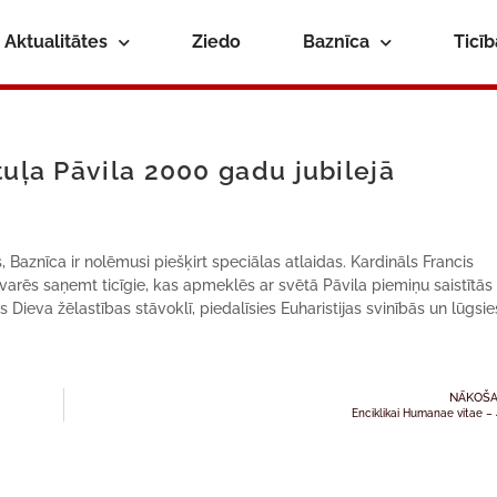
Aktualitātes
Ziedo
Baznīca
Ticī
tuļa Pāvila 2000 gadu jubilejā
aznīca ir nolēmusi piešķirt speciālas atlaidas. Kardināls Francis
 varēs saņemt ticīgie, kas apmeklēs ar svētā Pāvila piemiņu saistītās
es Dieva žēlastības stāvoklī, piedalīsies Euharistijas svinībās un lūgsie
NĀKOŠA
Enciklikai Humanae vitae –