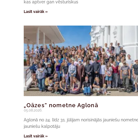
kas aptver gan vēsturiskus
Lasīt vairāk »
„Oāzes” nometne Aglonā
05.08.2026.
Aglonā no 24. līdz 31. jūlijam norisinājās jauniešu nomet
jauniešu kalpotāju
Lasīt vairāk »