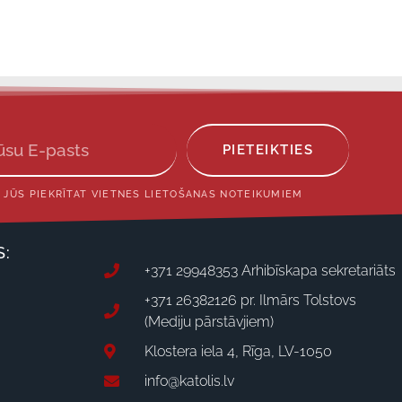
PIETEIKTIES
 JŪS PIEKRĪTAT VIETNES LIETOŠANAS NOTEIKUMIEM
S:
+371 29948353 Arhibīskapa sekretariāts
+371 26382126 pr. Ilmārs Tolstovs
(Mediju pārstāvjiem)
Klostera iela 4, Rīga, LV-1050
info@katolis.lv