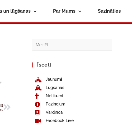
ba un lūgšanas
Par Mums
Sazināties
Īsceļi
Jaunumi
s
Lūgšanas
Notikumi
Paziņojumi
IS
 40
Vārdnīca
Facebook Live