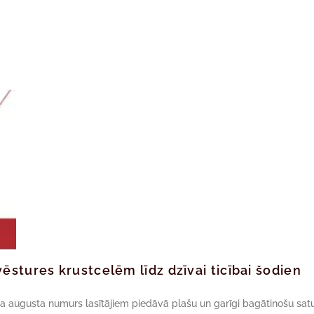
ēstures krustcelēm līdz dzīvai ticībai šodien
da augusta numurs lasītājiem piedāvā plašu un garīgi bagātinošu satu