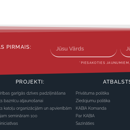
S PIRMAIS:
*PIESAKOTIES JAUNUMIEM,
PROJEKTI:
ATBALST
rības garīgās dzīves padziļināšana
Privātuma politika
ts baznīcu atjaunošanai
Ziedojumu politika
ts katoļu organizācijām un apvienībām
KABIA Komanda
ajam semināram 100
Par KABIA
iniciatīvas
Sazināties