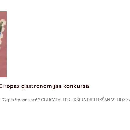
ā Eiropas gastronomijas konkursā
sā “Cupi’s Spoon 2026”! OBLIGĀTA IEPRIEKŠĒJĀ PIETEIKŠANĀS LĪDZ 17