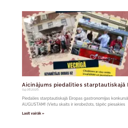
Aicinājums piedalīties starptautiskaj
04.08.2026.
Piedalies starptautiskajā Eiropas gastronomijas konkur
AUGUSTAM! (Vietu skaits ir ierobežots, tāpēc piesakies
Lasīt vairāk »