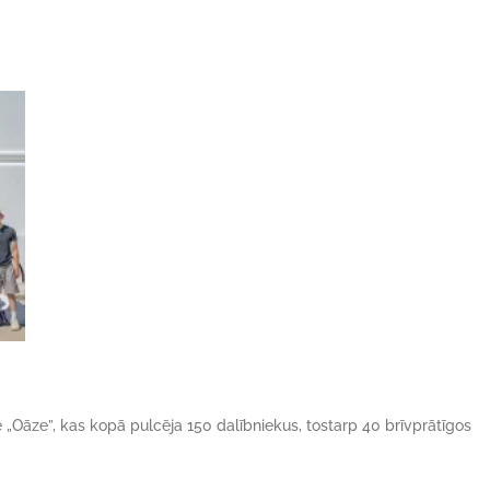
ne „Oāze”, kas kopā pulcēja 150 dalībniekus, tostarp 40 brīvprātīgos