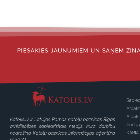
PIESAKIES JAUNUMIEM UN SAŅEM ZIŅA
Sabied
Atbals
Atbals
Katolis.lv ir Latvijas Romas katoļu baznīcas Rīgas
Garīg
arhidiecēzes sabiedriskais medijs, kura darbību
nodrošina Katoļu baznīcas informācijas aģentūra
KABIA 
(KABIA).