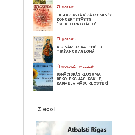
16.08.2026.
16. AUGUSTĀ RĪGĀ IZSKANĒS
KONCERTSTĀSTS
“KLOSTERA STĀSTI”
19.08.2026.
AICINĀM UZ KATEHĒTU
TIKŠANOS AGLONĀ!
30.09.2026.
- 04.10.2026.
IGNĀCISKĀS KLUSUMA
REKOLEKCIJAS IKŠĶILĒ,
KARMELA MĀSU KLOSTERĪ
Ziedo!