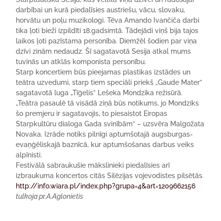
darbībai un kurā piedalīsies austriešu, vācu, slovaku,
horvātu un poļu muzikologi. Tēva Amando Ivančiča darbi
tika ļoti bieži izpildīti 18.gadsimtā. Tādejādi viņš bija tajos
laikos ļoti pazīstama personība. Diemžēl šodien par viņa
dzīvi zinām nedaudz. Šī sagatavotā Sesija atkal mums
tuvinās un atklās komponista personību.
Starp koncertiem būs pieejamas plastikas izstādes un
teātra uzvedumi, starp tiem speciāli priekš „Gaude Mater”
sagatavotā luga „Tīģelis” Lešeka Mondzika režisūrā.
„Teātra pasaulē tā visādā ziņā būs notikums, jo Mondziks
šo premjeru ir sagatavojis, to piesaistot Eiropas
Starpkultūru dialoga Gada svinībām” – uzsvēra Malgožata
Novaka. Izrāde notiks pilnīgi aptumšotajā augsburgas-
evaņģēliskajā baznīcā, kur aptumšošanas darbus veiks
alpīnisti.
Festivālā sabraukušie mākslinieki piedalīsies arī
izbraukuma koncertos citās Silēzijas vojevodistes pilsētās.
http://info.wiara.pl/index.php?grupa=4&art=1209662156
tulkoja pr.A.Aglonietis