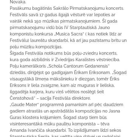
Novaka.
Pasākumu bagātinās Sakrālo Pirmatskaņojumu koncerts.
Festivāls savā 17 gadus ilgajā vēsturē var lepoties ar
vairāk nekā 150 mūzikas pirmatskaņojumiem. Šī gada
pirmatskaņojumu vidū būs IV Starptautiskā Jauno
komponistu konkursa „Musica Sacra” ( kas notiek līdz ar
Festivālu) laureātu skaņdarbi, kā arī jau pazīstamu britu un
poļu mūziķu kompozīcijas.
Šīgada Festivāla notikums būs poļu-zviedru koncerts,
kura goda aizbildnis ir Zviedrijas Karalistes vēstniecība.
Poļu kamerālkoris „Schola Cantorum Gedanensis”
dziedās, diriģējot 90 gadīgajam Ērikam Eriksonam. „Šogad
visaugstākā līmeņa mākslinieku ir diezgan, tomēr Ēriks
Eriksons ir liela zvaigzne, kam aiz muguras ir lieliska,
ilggadēja karjera, kuru viņš vēlētos noslēgt šeit
Čenstohovā” – sacīja Festivāla direktore.
„Gaude Mater” programmā pamanīsim arī pēc daudziem
gadiem atrastās un apstrādātās kompozīcijas no Jasna
Guras klostera krājumiem. Šogad starp tiem būs
visinteresantākā mūku paulīņu komponista – tēva
Amanda Ivančiča skaņdarbi. To izpildījumam līdzi sekos
Starptautiska Sesija, kas veltīta viņa dzīvei un radošajai