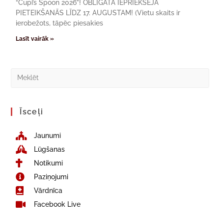
“Cupi’s Spoon 2026”! OBLIGĀTA IEPRIEKŠĒJĀ
PIETEIKŠANĀS LĪDZ 17. AUGUSTAM! (Vietu skaits ir
ierobežots, tāpēc piesakies
Lasīt vairāk »
Īsceļi
Jaunumi
Lūgšanas
Notikumi
Paziņojumi
Vārdnīca
Facebook Live