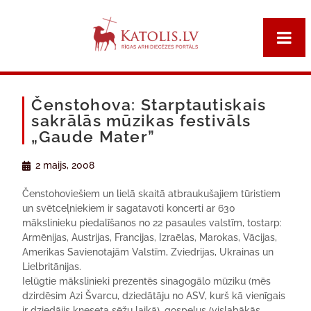
Čenstohova: Starptautiskais
sakrālās mūzikas festivāls
„Gaude Mater”
2 maijs, 2008
Čenstohoviešiem un lielā skaitā atbraukušajiem tūristiem
un svētceļniekiem ir sagatavoti koncerti ar 630
mākslinieku piedalīšanos no 22 pasaules valstīm, tostarp:
Armēnijas, Austrijas, Francijas, Izraēlas, Marokas, Vācijas,
Amerikas Savienotajām Valstīm, Zviedrijas, Ukrainas un
Lielbritānijas.
Ielūgtie mākslinieki prezentēs sinagogālo mūziku (mēs
dzirdēsim Azi Švarcu, dziedātāju no ASV, kurš kā vienīgais
ir dziedājis kneseta sēžu laikā), gospeļus (vislabākās