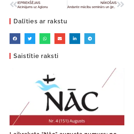
IEPRIEKŠĒJAIS
NĀKOŠAIS
Aicinājums uz Aglonu
Andante mācību seminārs un ģenerālā asambleja Šveicē
Dalīties ar rakstu
Saistītie raksti