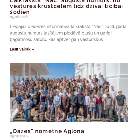
Laikraksta “Nāc” augusta numurs: no
vēstures krustcelēm līdz dzīvai ticībai
šodien
05.08.2026.
Liepājas diecēzes informatīvā laikraksta “Nāc” 2026. gada
augusta numurs lasītājiem piedāvā plašu un garīgi
bagātinošu saturu, kas aptver gan vēsturiskus
Lasīt vairāk »
„Oāzes” nometne Aglonā
05.08.2026.