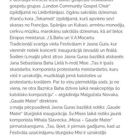
gospeļu grupas „London Community Gospel Choir”
izpildījumā no Lielbritānijas), čigānu sakrālās dziesmas
(franču kora „Tekameli” izpildījumā, kurš apvieno sevī
skaņas no Francijas, Spānijas un Kubas), armēņu monodiju,
cerkvu mūziku, marokāņu sakrālās dziesmas, kā arī lielos
Eiropas meistarus: J.S.Bahu un V.A.Mocartu.
Tradicionāli svarīga vieta Festivālam ir Jasna Gura, kur
vienmēr notiek koncerti: inaugurācijā (ievadā) un finālā.
Šodien (1.maijā) plkst 18:00 Jasna Guras bazilikā atskanēs
Jana Sebastiana Baha Lielā h-moll Mise. „Tas ir īpašs
skaņdarbs, komponista protestanta meistardarbs, kuru
viņš ir uzrakstījis, muzikālajā jomā balstoties uz
protestantu korāļiem. Par to viņu piemeklēja sods, jo ne
viena, ne otra Baznīca Baha dzīves laikā neakceptēja šo
katolisko kompozīciju” – atgādināja Malgožata Novaka,
„Gaude Mater” direktore.
2.maija pēcpusdienā Jasna Guras bazilikā notiks „Gaude
Mater” liturģiskā inaugurācija. Sv.Mises laikā notiks jaunā
komponista Mihala Slavecka „Missa – Gaude Mater”
pirmatskaņojums. „Tas, šķiet, ir pirmais gadījums, kad uz
Festivāla uzaicinājumu liturģisko Misi ir uzrakstījis