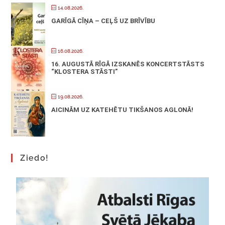
14.08.2026.
GARĪGĀ CĪŅA – CEĻŠ UZ BRĪVĪBU
16.08.2026.
16. AUGUSTĀ RĪGĀ IZSKANĒS KONCERTSTĀSTS
“KLOSTERA STĀSTI”
19.08.2026.
AICINĀM UZ KATEHĒTU TIKŠANOS AGLONĀ!
Ziedo!