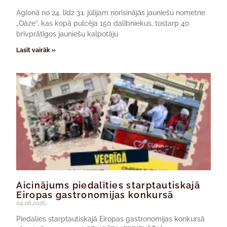
Aglonā no 24. līdz 31. jūlijam norisinājās jauniešu nometne
„Oāze”, kas kopā pulcēja 150 dalībniekus, tostarp 40
brīvprātīgos jauniešu kalpotāju
Lasīt vairāk »
Aicinājums piedalīties starptautiskajā
Eiropas gastronomijas konkursā
04.08.2026.
Piedalies starptautiskajā Eiropas gastronomijas konkursā