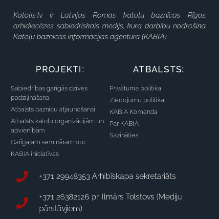
Katolis.lv ir Latvijas Romas katoļu baznīcas Rīgas
arhidiecēzes sabiedriskais medijs, kura darbību nodrošina
Katoļu baznīcas informācijas aģentūra (KABIA).
PROJEKTI:
ATBALSTS:
Sabiedrības garīgās dzīves
Privātuma politika
padziļināšana
Ziedojumu politika
Atbalsts baznīcu atjaunošanai
KABIA Komanda
Atbalsts katoļu organizācijām un
Par KABIA
apvienībām
Sazināties
Garīgajam semināram 100
KABIA iniciatīvas
+371 29948353 Arhibīskapa sekretariāts
+371 26382126 pr. Ilmārs Tolstovs (Mediju
pārstāvjiem)