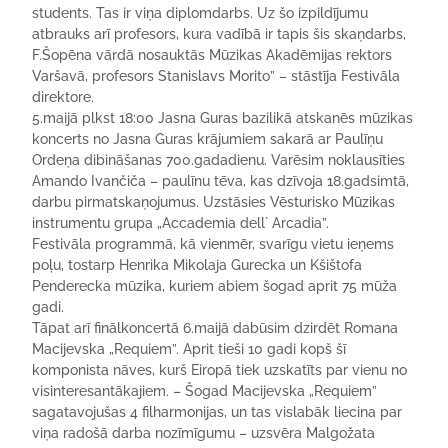
students. Tas ir viņa diplomdarbs. Uz šo izpildījumu
atbrauks arī profesors, kura vadībā ir tapis šis skaņdarbs,
F.Šopēna vārdā nosauktās Mūzikas Akadēmijas rektors
Varšavā, profesors Stanislavs Morito” – stāstīja Festivāla
direktore.
5.maijā plkst 18:00 Jasna Guras bazilikā atskanēs mūzikas
koncerts no Jasna Guras krājumiem sakarā ar Paulīņu
Ordeņa dibināšanas 700.gadadienu. Varēsim noklausīties
Amando Ivančiča – paulīnu tēva, kas dzīvoja 18.gadsimtā,
darbu pirmatskaņojumus. Uzstāsies Vēsturisko Mūzikas
instrumentu grupa „Accademia dell` Arcadia”.
Festivāla programmā, kā vienmēr, svarīgu vietu ieņems
poļu, tostarp Henrika Mikolaja Gurecka un Kšištofa
Penderecka mūzika, kuriem abiem šogad aprit 75 mūža
gadi.
Tāpat arī finālkoncertā 6.maijā dabūsim dzirdēt Romana
Macijevska „Requiem”. Aprit tieši 10 gadi kopš šī
komponista nāves, kurš Eiropā tiek uzskatīts par vienu no
visinteresantākajiem. – Šogad Macijevska „Requiem”
sagatavojušas 4 filharmonijas, un tas vislabāk liecina par
viņa radošā darba nozīmīgumu – uzsvēra Malgožata