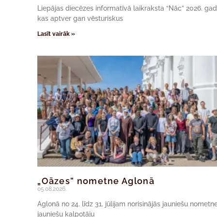
Liepājas diecēzes informatīvā laikraksta “Nāc” 2026. ga
kas aptver gan vēsturiskus
Lasīt vairāk »
„Oāzes” nometne Aglonā
05.08.2026.
Aglonā no 24. līdz 31. jūlijam norisinājās jauniešu nomet
jauniešu kalpotāju