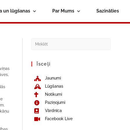
ba un lūgšanas
Par Mums
Sazināties
Īsceļi
 viņas
āves,
Jaunumi
Lūgšanas
dās
o
Notikumi
ve
Paziņojumi
em.
Vārdnīca
skāņu
Facebook Live
tības