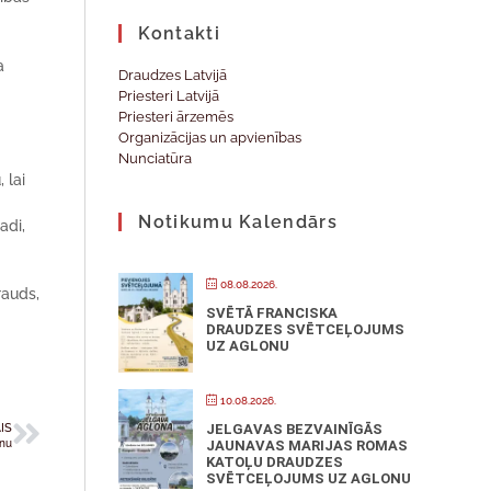
a
Kontakti
a
Draudzes Latvijā
Priesteri Latvijā
Priesteri ārzemēs
Organizācijas un apvienības
Nunciatūra
 lai
Notikumu Kalendārs
adi,
08.08.2026.
rauds,
SVĒTĀ FRANCISKA
DRAUDZES SVĒTCEĻOJUMS
UZ AGLONU
10.08.2026.
IS
JELGAVAS BEZVAINĪGĀS
anu
JAUNAVAS MARIJAS ROMAS
KATOĻU DRAUDZES
SVĒTCEĻOJUMS UZ AGLONU