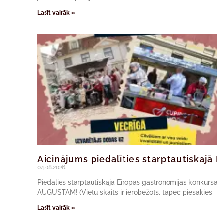
Lasīt vairāk »
Aicinājums piedalīties starptautiskaj
04.08.2026.
Piedalies starptautiskajā Eiropas gastronomijas konkur
AUGUSTAM! (Vietu skaits ir ierobežots, tāpēc piesakies
Lasīt vairāk »