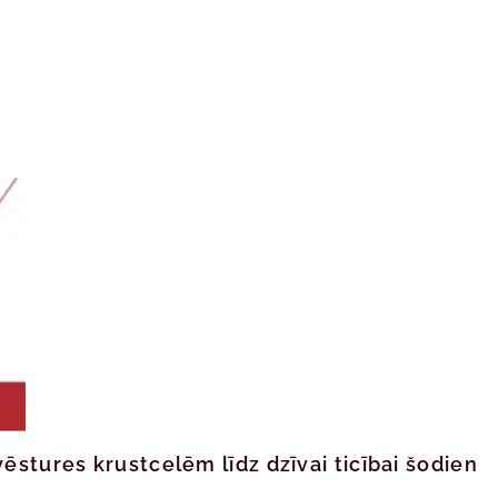
ēstures krustcelēm līdz dzīvai ticībai šodien