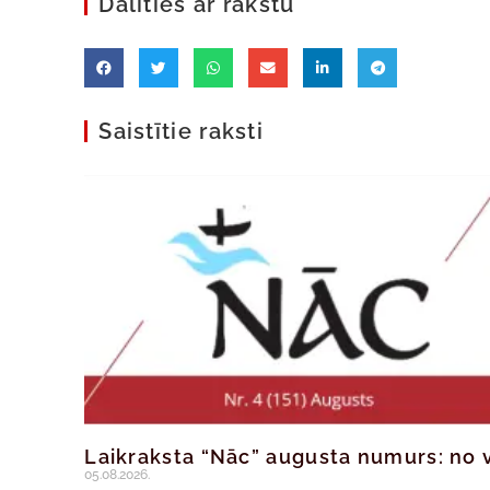
Dalīties ar rakstu
Saistītie raksti
Laikraksta “Nāc” augusta numurs: no v
05.08.2026.