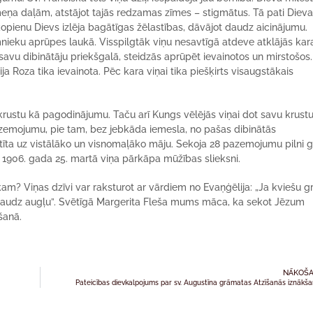
eņa daļām, atstājot tajās redzamas zīmes – stigmātus. Tā pati Diev
 kopienu Dievs izlēja bagātīgas žēlastības, dāvājot daudz aicinājumu.
imnieku aprūpes laukā. Visspilgtāk viņu nesavtīgā atdeve atklājās kar
 savu dibinātāju priekšgalā, steidzās aprūpēt ievainotos un mirstošos.
 Roza tika ievainota. Pēc kara viņai tika piešķirts visaugstākais
rustu kā pagodinājumu. Taču arī Kungs vēlējās viņai dot savu krustu,
azemojumu, pie tam, bez jebkāda iemesla, no pašas dibinātās
ūtīta uz vistālāko un visnomaļāko māju. Sekoja 28 pazemojumu pilni g
1906. gada 25. martā viņa pārkāpa mūžības slieksni.
kam? Viņas dzīvi var raksturot ar vārdiem no Evaņģēlija: „Ja kviešu g
nes daudz augļu”. Svētīgā Margerita Fleša mums māca, ka sekot Jēzum
šanā.
NĀKOŠA
Pateicības dievkalpojums par sv. Augustīna grāmatas Atzīšanās iznākš