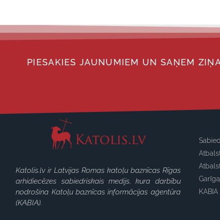
PIESAKIES JAUNUMIEM UN SAŅEM ZIŅA
Sabied
Atbals
Atbals
Katolis.lv ir Latvijas Romas katoļu baznīcas Rīgas
Garīg
arhidiecēzes sabiedriskais medijs, kura darbību
nodrošina Katoļu baznīcas informācijas aģentūra
KABIA 
(KABIA).