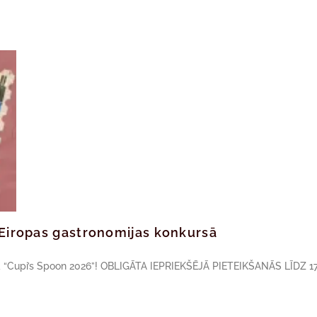
ā Eiropas gastronomijas konkursā
sā “Cupi’s Spoon 2026”! OBLIGĀTA IEPRIEKŠĒJĀ PIETEIKŠANĀS LĪDZ 17