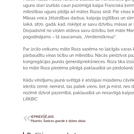
uguns stari izurbās cauri pazemīgā kalpa Franciska ķerm
mīlestības uguns pildīja arī mātes Rozas sirdi. Pār viņas
Māsas veica žēlsirdības darbus, kalpoja izglītības un sl
laikā, 1870. gadā, kad, riskējot ar savu dzīvību, māsas ar
Divpadsmit no viņām atdeva savu dzīvību, bet māte Marija
pagodinājums – tā saucamais, „Verdienstkreuz”.
Par izcilo veikumu māte Roza saņēma no laicīgās varas k
pārbaudītu viņas ticību un mīlestību. Nācās piedzīvot p
kongregācijas jaunās ģenerālpriekšnieces. Roza tika izs
ko māte Roza pieņēma pilnīgā paklausībā un piedošanā. 
Kādu vēstījumu jaunā svētīgā ir atstājusi mūsdienu cilvē
iekritis zemē, nemirst, tas paliek viens, bet ja mirst, 
nozīmē dzīvot pazemībā, paklausībā un nesavtīgā kalpo
LRKBIC
IEPRIEKŠĒJAIS
Pāvests: Šveices gvarde ir dzīves skola