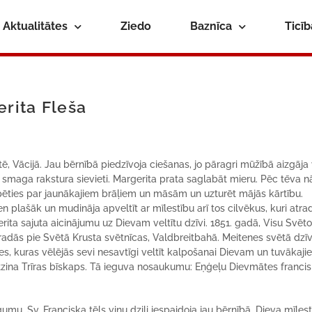
Aktualitātes
Ziedo
Baznīca
Ticī
erita Fleša
ē, Vācijā. Jau bērnībā piedzīvoja ciešanas, jo pāragri mūžībā aizgāja
 smaga rakstura sievieti. Margerita prata saglabāt mieru. Pēc tēva n
pēties par jaunākajiem brāļiem un māsām un uzturēt mājās kārtību.
en plašāk un mudināja apveltīt ar mīlestību arī tos cilvēkus, kuri atra
ta sajuta aicinājumu uz Dievam veltītu dzīvi. 1851. gadā, Visu Svēt
tradās pie Svētā Krusta svētnīcas, Valdbreitbahā. Meitenes svētā dzī
es, kuras vēlējās sevi nesavtīgi veltīt kalpošanai Dievam un tuvākaji
atzina Trīras bīskaps. Tā ieguva nosaukumu: Eņģeļu Dievmātes franci
mu. Sv. Franciska tēls viņu dziļi iespaidoja jau bērnībā. Dieva mīles