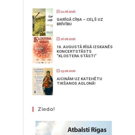
14.08.2026.
GARĪGĀ CĪŅA – CEĻŠ UZ
BRĪVĪBU
16.08.2026.
16. AUGUSTĀ RĪGĀ IZSKANĒS
KONCERTSTĀSTS
“KLOSTERA STĀSTI”
19.08.2026.
AICINĀM UZ KATEHĒTU
TIKŠANOS AGLONĀ!
Ziedo!