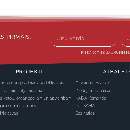
S PIRMAIS:
*PIESAKOTIES JAUNUMIEM,
PROJEKTI:
ATBALST
rības garīgās dzīves padziļināšana
Privātuma politika
ts baznīcu atjaunošanai
Ziedojumu politika
ts katoļu organizācijām un apvienībām
KABIA Komanda
ajam semināram 100
Par KABIA
iniciatīvas
Sazināties