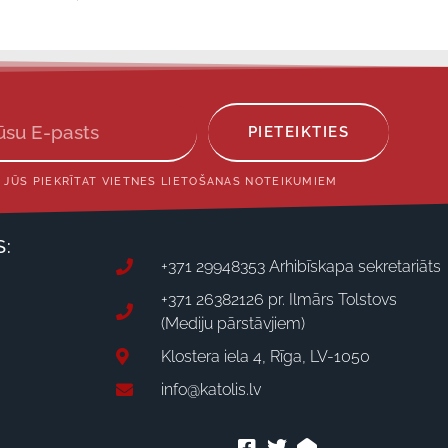
PIETEIKTIES
 JŪS PIEKRĪTAT VIETNES LIETOŠANAS NOTEIKUMIEM
S:
+371 29948353 Arhibīskapa sekretariāts
+371 26382126 pr. Ilmārs Tolstovs
(Mediju pārstāvjiem)
Klostera iela 4, Rīga, LV-1050
info@katolis.lv