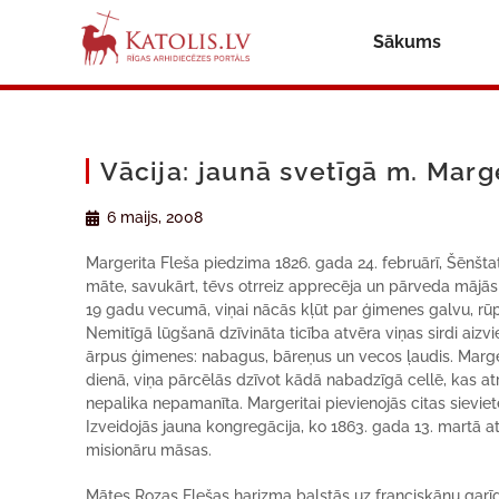
Sākums
Vācija: jaunā svetīgā m. Marg
6 maijs, 2008
Margerita Fleša piedzima 1826. gada 24. februārī, Šēnštat
māte, savukārt, tēvs otrreiz apprecēja un pārveda mājās
19 gadu vecumā, viņai nācās kļūt par ģimenes galvu, rū
Nemitīgā lūgšanā dzīvināta ticība atvēra viņas sirdi aizvi
ārpus ģimenes: nabagus, bāreņus un vecos ļaudis. Margeri
dienā, viņa pārcēlās dzīvot kādā nabadzīgā cellē, kas a
nepalika nepamanīta. Margeritai pievienojās citas sieviet
Izveidojās jauna kongregācija, ko 1863. gada 13. martā 
misionāru māsas.
Mātes Rozas Flešas harizma balstās uz franciskāņu garīgu