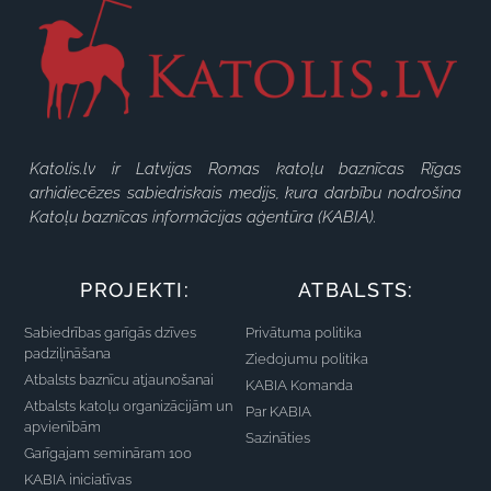
Katolis.lv ir Latvijas Romas katoļu baznīcas Rīgas
arhidiecēzes sabiedriskais medijs, kura darbību nodrošina
Katoļu baznīcas informācijas aģentūra (KABIA).
PROJEKTI:
ATBALSTS:
Sabiedrības garīgās dzīves
Privātuma politika
padziļināšana
Ziedojumu politika
Atbalsts baznīcu atjaunošanai
KABIA Komanda
Atbalsts katoļu organizācijām un
Par KABIA
apvienībām
Sazināties
Garīgajam semināram 100
KABIA iniciatīvas