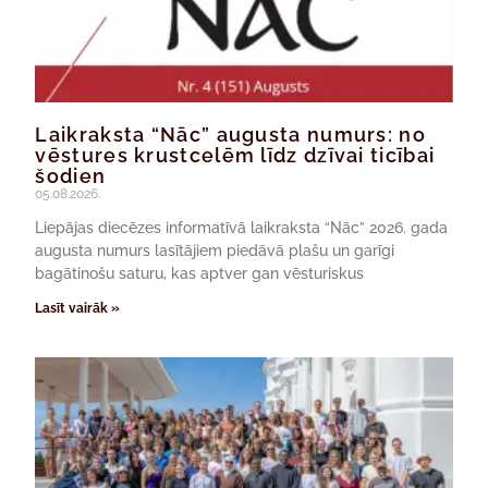
Laikraksta “Nāc” augusta numurs: no
vēstures krustcelēm līdz dzīvai ticībai
šodien
05.08.2026.
Liepājas diecēzes informatīvā laikraksta “Nāc” 2026. gada
augusta numurs lasītājiem piedāvā plašu un garīgi
bagātinošu saturu, kas aptver gan vēsturiskus
Lasīt vairāk »