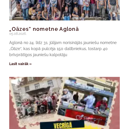
„Oāzes” nometne Aglonā
05.08.2026.
Aglonā no 24. līdz 31. jūlijam norisinājās jauniešu nometne
„Oāze”, kas kopā pulcēja 150 dalībniekus, tostarp 40
brīvprātīgos jauniešu kalpotāju
Lasīt vairāk »