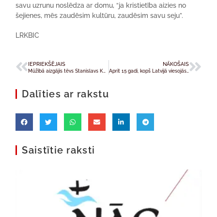
savu uzrunu noslēdza ar domu, “ja kristietība aizies no
šejienes, mēs zaudēsim kultūru, zaudēsim savu seju”.
LRKBIC
IEPRIEKŠĒJAIS
NĀKOŠAIS
Mūžībā aizgājis tēvs Stanislavs Kučinskis SJ
Aprit 15 gadi, kopš Latvijā viesojās pāvests Jānis Pāvils II
Dalīties ar rakstu
Saistītie raksti