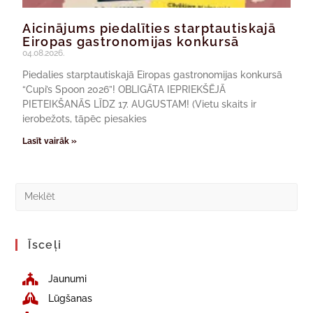
Aicinājums piedalīties starptautiskajā
Eiropas gastronomijas konkursā
04.08.2026.
Piedalies starptautiskajā Eiropas gastronomijas konkursā
“Cupi’s Spoon 2026”! OBLIGĀTA IEPRIEKŠĒJĀ
PIETEIKŠANĀS LĪDZ 17. AUGUSTAM! (Vietu skaits ir
ierobežots, tāpēc piesakies
Lasīt vairāk »
Īsceļi
Jaunumi
Lūgšanas