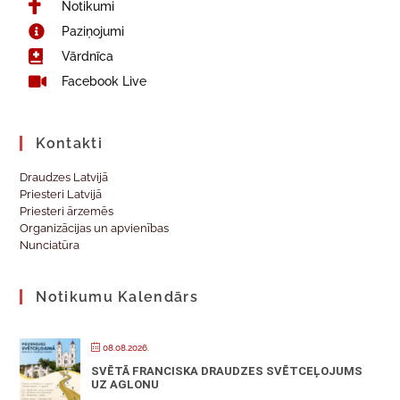
Notikumi
Paziņojumi
Vārdnīca
Facebook Live
Kontakti
Draudzes Latvijā
Priesteri Latvijā
Priesteri ārzemēs
Organizācijas un apvienības
Nunciatūra
Notikumu Kalendārs
08.08.2026.
SVĒTĀ FRANCISKA DRAUDZES SVĒTCEĻOJUMS
UZ AGLONU