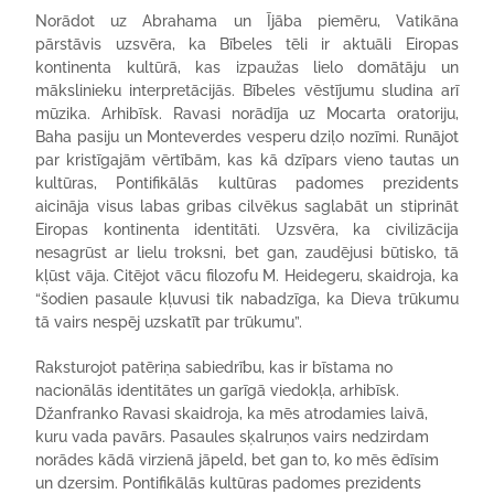
Norādot uz Abrahama un Ījāba piemēru, Vatikāna
pārstāvis uzsvēra, ka Bībeles tēli ir aktuāli Eiropas
kontinenta kultūrā, kas izpaužas lielo domātāju un
mākslinieku interpretācijās. Bībeles vēstījumu sludina arī
mūzika. Arhibīsk. Ravasi norādīja uz Mocarta oratoriju,
Baha pasiju un Monteverdes vesperu dziļo nozīmi. Runājot
par kristīgajām vērtībām, kas kā dzīpars vieno tautas un
kultūras, Pontifikālās kultūras padomes prezidents
aicināja visus labas gribas cilvēkus saglabāt un stiprināt
Eiropas kontinenta identitāti. Uzsvēra, ka civilizācija
nesagrūst ar lielu troksni, bet gan, zaudējusi būtisko, tā
kļūst vāja. Citējot vācu filozofu M. Heidegeru, skaidroja, ka
“šodien pasaule kļuvusi tik nabadzīga, ka Dieva trūkumu
tā vairs nespēj uzskatīt par trūkumu”.
Raksturojot patēriņa sabiedrību, kas ir bīstama no
nacionālās identitātes un garīgā viedokļa, arhibīsk.
Džanfranko Ravasi skaidroja, ka mēs atrodamies laivā,
kuru vada pavārs. Pasaules sķalruņos vairs nedzirdam
norādes kādā virzienā jāpeld, bet gan to, ko mēs ēdīsim
un dzersim. Pontifikālās kultūras padomes prezidents