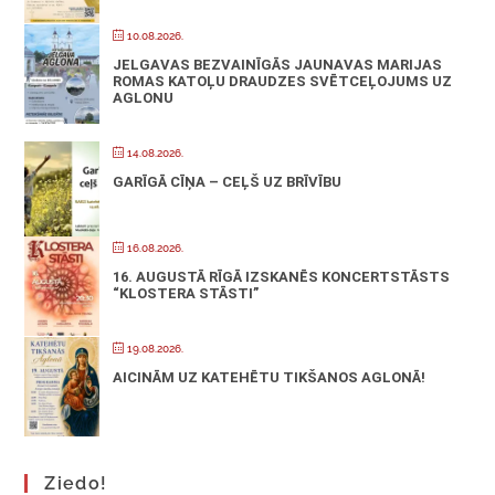
10.08.2026.
JELGAVAS BEZVAINĪGĀS JAUNAVAS MARIJAS
ROMAS KATOĻU DRAUDZES SVĒTCEĻOJUMS UZ
AGLONU
14.08.2026.
GARĪGĀ CĪŅA – CEĻŠ UZ BRĪVĪBU
16.08.2026.
16. AUGUSTĀ RĪGĀ IZSKANĒS KONCERTSTĀSTS
“KLOSTERA STĀSTI”
19.08.2026.
AICINĀM UZ KATEHĒTU TIKŠANOS AGLONĀ!
Ziedo!