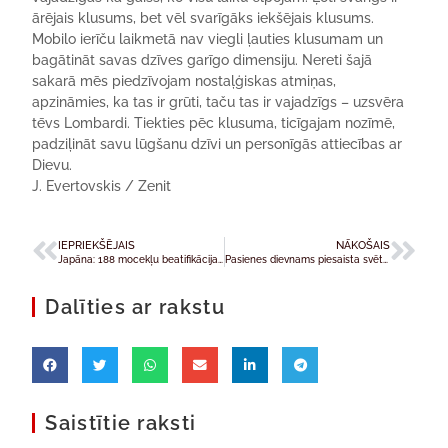
ārējais klusums, bet vēl svarīgāks iekšējais klusums.
Mobilo ierīču laikmetā nav viegli ļauties klusumam un
bagātināt savas dzīves garīgo dimensiju. Nereti šajā
sakarā mēs piedzīvojam nostaļģiskas atmiņas,
apzināmies, ka tas ir grūti, taču tas ir vajadzīgs – uzsvēra
tēvs Lombardi. Tiekties pēc klusuma, ticīgajam nozīmē,
padziļināt savu lūgšanu dzīvi un personīgās attiecības ar
Dievu.
J. Evertovskis / Zenit
IEPRIEKŠĒJAIS
NĀKOŠAIS
Japāna: 188 mocekļu beatifikācijas svinības
Pasienes dievnams piesaista svētceļotājus
Dalīties ar rakstu
Saistītie raksti