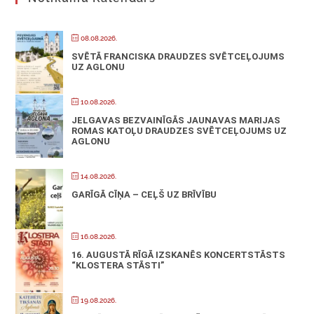
08.08.2026.
SVĒTĀ FRANCISKA DRAUDZES SVĒTCEĻOJUMS
UZ AGLONU
10.08.2026.
JELGAVAS BEZVAINĪGĀS JAUNAVAS MARIJAS
ROMAS KATOĻU DRAUDZES SVĒTCEĻOJUMS UZ
AGLONU
14.08.2026.
GARĪGĀ CĪŅA – CEĻŠ UZ BRĪVĪBU
16.08.2026.
16. AUGUSTĀ RĪGĀ IZSKANĒS KONCERTSTĀSTS
“KLOSTERA STĀSTI”
19.08.2026.