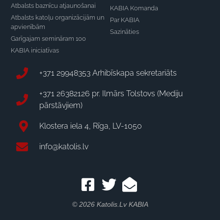
Atbalsts baznīcu atjaunošanai
KABIA Komanda
Atbalsts katoļu organizācijām un
Par KABIA
apvienībām
Sazināties
Garīgajam semināram 100
KABIA iniciatīvas
+371 29948353 Arhibīskapa sekretariāts
+371 26382126 pr. Ilmārs Tolstovs (Mediju
pārstāvjiem)
Klostera iela 4, Rīga, LV-1050
info@katolis.lv
© 2026 Katolis.lv KABIA