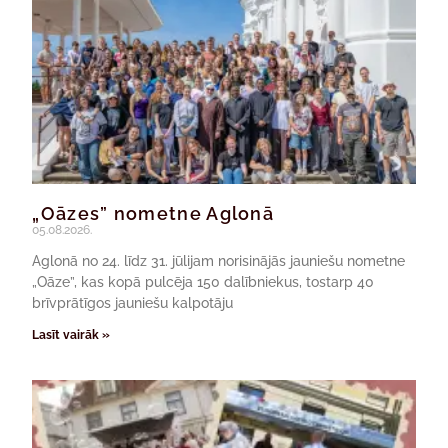
„Oāzes” nometne Aglonā
05.08.2026.
Aglonā no 24. līdz 31. jūlijam norisinājās jauniešu nometne
„Oāze”, kas kopā pulcēja 150 dalībniekus, tostarp 40
brīvprātīgos jauniešu kalpotāju
Lasīt vairāk »