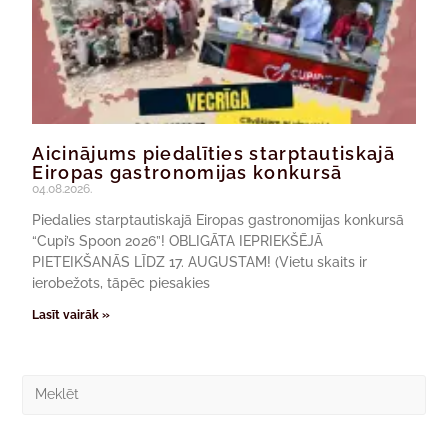
Aicinājums piedalīties starptautiskajā
Eiropas gastronomijas konkursā
04.08.2026.
Piedalies starptautiskajā Eiropas gastronomijas konkursā
“Cupi’s Spoon 2026”! OBLIGĀTA IEPRIEKŠĒJĀ
PIETEIKŠANĀS LĪDZ 17. AUGUSTAM! (Vietu skaits ir
ierobežots, tāpēc piesakies
Lasīt vairāk »