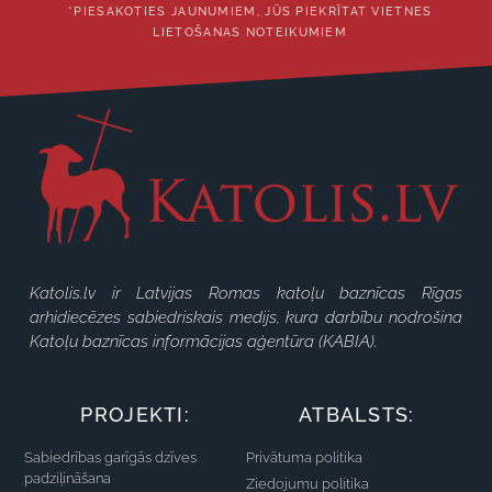
*PIESAKOTIES JAUNUMIEM, JŪS PIEKRĪTAT VIETNES
LIETOŠANAS NOTEIKUMIEM
Katolis.lv ir Latvijas Romas katoļu baznīcas Rīgas
arhidiecēzes sabiedriskais medijs, kura darbību nodrošina
Katoļu baznīcas informācijas aģentūra (KABIA).
PROJEKTI:
ATBALSTS:
Sabiedrības garīgās dzīves
Privātuma politika
padziļināšana
Ziedojumu politika