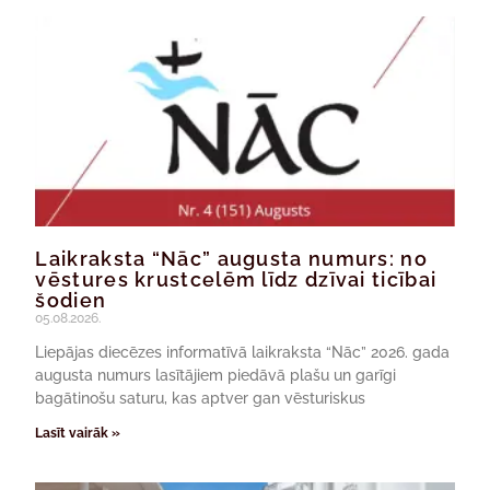
Laikraksta “Nāc” augusta numurs: no
vēstures krustcelēm līdz dzīvai ticībai
šodien
05.08.2026.
Liepājas diecēzes informatīvā laikraksta “Nāc” 2026. gada
augusta numurs lasītājiem piedāvā plašu un garīgi
bagātinošu saturu, kas aptver gan vēsturiskus
Lasīt vairāk »