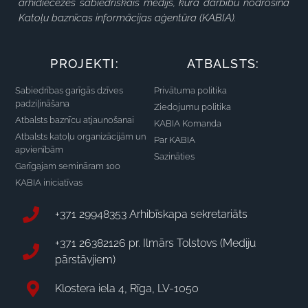
arhidiecēzes sabiedriskais medijs, kura darbību nodrošina
Katoļu baznīcas informācijas aģentūra (KABIA).
PROJEKTI:
ATBALSTS:
Sabiedrības garīgās dzīves
Privātuma politika
padziļināšana
Ziedojumu politika
Atbalsts baznīcu atjaunošanai
KABIA Komanda
Atbalsts katoļu organizācijām un
Par KABIA
apvienībām
Sazināties
Garīgajam semināram 100
KABIA iniciatīvas
+371 29948353 Arhibīskapa sekretariāts
+371 26382126 pr. Ilmārs Tolstovs (Mediju
pārstāvjiem)
Klostera iela 4, Rīga, LV-1050