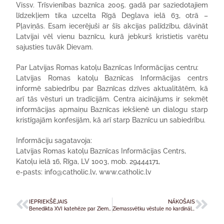
Vissv. Trīsvienības baznīca 2005. gadā par saziedotajiem
līdzekļiem tika uzcelta Rīgā Deglava ielā 63, otrā –
Pļaviņās. Esam iecerējuši ar šīs akcijas palīdzību, dāvināt
Latvijai vēl vienu baznīcu, kurā jebkurš kristietis varētu
sajusties tuvāk Dievam.
Par Latvijas Romas katoļu Baznīcas Informācijas centru:
Latvijas Romas katoļu Baznīcas Informācijas centrs
informē sabiedrību par Baznīcas dzīves aktualitātēm, kā
arī tās vēsturi un tradīcijām. Centra aicinājums ir sekmēt
informācijas apmaiņu Baznīcas iekšienē un dialogu starp
kristīgajām konfesijām, kā arī starp Baznīcu un sabiedrību.
Informāciju sagatavoja:
Latvijas Romas katoļu Baznīcas Informācijas Centrs,
Katoļu ielā 16, Rīga, LV 1003, mob. 29444171,
e-pasts: info@catholic.lv, www.catholic.lv
IEPRIEKŠĒJAIS
NĀKOŠAIS
Benedikta XVI katehēze par Ziemassvētku nozīmi
Ziemassvētku vēstule no kardināla Oskara Rodrigesa Maradjagas, Caritas Internationalis prezidenta