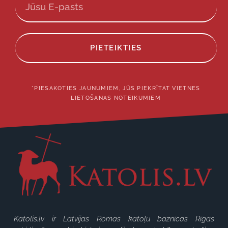
PIETEIKTIES
*PIESAKOTIES JAUNUMIEM, JŪS PIEKRĪTAT VIETNES
LIETOŠANAS NOTEIKUMIEM
Katolis.lv ir Latvijas Romas katoļu baznīcas Rīgas