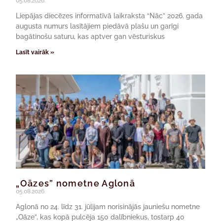
05.08.2026.
Liepājas diecēzes informatīvā laikraksta “Nāc” 2026. gada
augusta numurs lasītājiem piedāvā plašu un garīgi
bagātinošu saturu, kas aptver gan vēsturiskus
Lasīt vairāk »
„Oāzes” nometne Aglonā
05.08.2026.
Aglonā no 24. līdz 31. jūlijam norisinājās jauniešu nometne
„Oāze”, kas kopā pulcēja 150 dalībniekus, tostarp 40