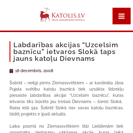
Labdarības akcijas “Uzcelsim
baznīcu” ietvaros Slokā taps
jauns katoļu Dievnams
18 decembris, 2008
Šobrīd – neilgi pirms Ziemassvētkiem – ar kardināla Jāņa
Pujata svētību katoļu baznīcā tiek uzsākta līdzekļu
piesaiste labdarības akcijai “Uzcelsim baznīcu”, kuras
ietvaros tiks būvēts jau trešais Dievnams – šoreiz Slokā,
Raiņa ielā 91a. Šobrīd Slokā nav savas katoļu baznīcas,
tādēļ projekts ir īpaši aktuāls.
Laika posmā no Ziemassvētkiem līdz Lieldienām tiek
organizēta ziedojumu vākšanas akcija, kuras laikā