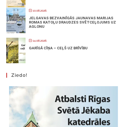
10.08.2026.
JELGAVAS BEZVAINĪGĀS JAUNAVAS MARIJAS
ROMAS KATOĻU DRAUDZES SVĒTCEĻOJUMS UZ
AGLONU
14.08.2026.
GARĪGĀ CĪŅA – CEĻŠ UZ BRĪVĪBU
Ziedo!