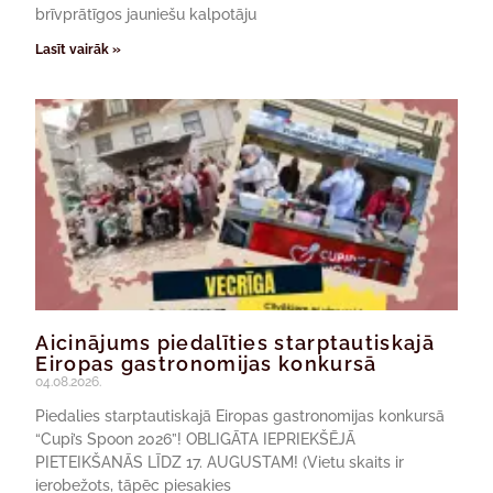
brīvprātīgos jauniešu kalpotāju
Lasīt vairāk »
Aicinājums piedalīties starptautiskajā
Eiropas gastronomijas konkursā
04.08.2026.
Piedalies starptautiskajā Eiropas gastronomijas konkursā
“Cupi’s Spoon 2026”! OBLIGĀTA IEPRIEKŠĒJĀ
PIETEIKŠANĀS LĪDZ 17. AUGUSTAM! (Vietu skaits ir
ierobežots, tāpēc piesakies