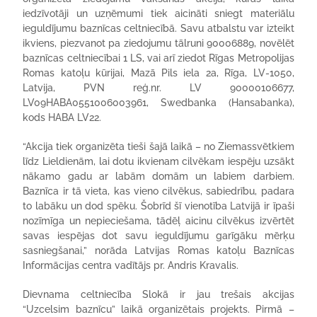
iedzīvotāji un uzņēmumi tiek aicināti sniegt materiālu
ieguldījumu baznīcas celtniecībā. Savu atbalstu var izteikt
ikviens, piezvanot pa ziedojumu tālruni 90006889, novēlēt
baznīcas celtniecībai 1 LS, vai arī ziedot Rīgas Metropolijas
Romas katoļu kūrijai, Mazā Pils iela 2a, Rīga, LV-1050,
Latvija, PVN reģ.nr. LV 90000106677,
LV09HABA0551006003961, Swedbanka (Hansabanka),
kods HABA LV22.
“Akcija tiek organizēta tieši šajā laikā – no Ziemassvētkiem
līdz Lieldienām, lai dotu ikvienam cilvēkam iespēju uzsākt
nākamo gadu ar labām domām un labiem darbiem.
Baznīca ir tā vieta, kas vieno cilvēkus, sabiedrību, padara
to labāku un dod spēku. Šobrīd šī vienotība Latvijā ir īpaši
nozīmīga un nepieciešama, tādēļ aicinu cilvēkus izvērtēt
savas iespējas dot savu ieguldījumu garīgāku mērķu
sasniegšanai,” norāda Latvijas Romas katoļu Baznīcas
Informācijas centra vadītājs pr. Andris Kravalis.
Dievnama celtniecība Slokā ir jau trešais akcijas
“Uzcelsim baznīcu” laikā organizētais projekts. Pirmā –