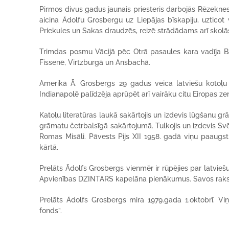
Pirmos divus gadus jaunais priesteris darbojās Rēzekne
aicina Ādolfu Grosbergu uz Liepājas bīskapiju, uzticot
Priekules un Sakas draudzēs, reizē strādādams arī skol
Trimdas posmu Vācijā pēc Otrā pasaules kara vadīja B
Fissenē, Virtzburgā un Ansbachā.
Amerikā Ā. Grosbergs 29 gadus veica latviešu kotoļu 
Indianapolē palīdzēja aprūpēt arī vairāku citu Eiropas z
Katoļu literatūras laukā sakārtojis un izdevis lūgšanu g
grāmatu četrbalsīgā sakārtojumā. Tulkojis un izdevis Svē
Romas Misāli. Pāvests Pijs XII 1958. gadā viņu paaugst
kārtā.
Prelāts Ādolfs Grosbergs vienmēr ir rūpējies par latvieš
Apvienības DZINTARS kapelāna pienākumus. Savos rakstos v
Prelāts Ādolfs Grosbergs mira 1979.gada 1.oktobrī. Vi
fonds”.