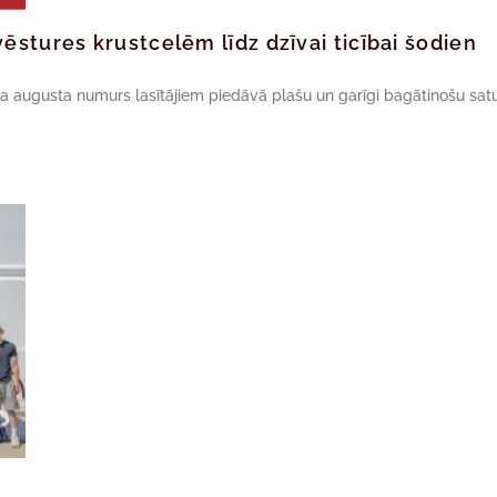
ēstures krustcelēm līdz dzīvai ticībai šodien
da augusta numurs lasītājiem piedāvā plašu un garīgi bagātinošu satu