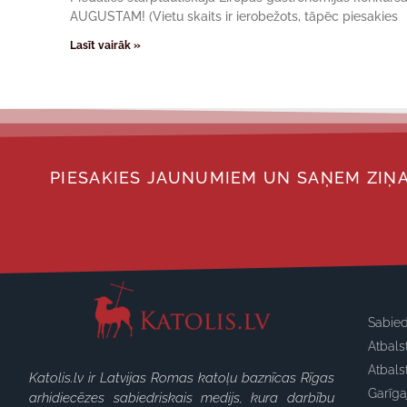
AUGUSTAM! (Vietu skaits ir ierobežots, tāpēc piesakies
Lasīt vairāk »
PIESAKIES JAUNUMIEM UN SAŅEM ZIŅA
Sabied
Atbals
Atbals
Katolis.lv ir Latvijas Romas katoļu baznīcas Rīgas
Garīg
arhidiecēzes sabiedriskais medijs, kura darbību