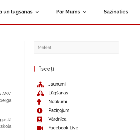
ba un lūgšanas
Par Mums
Sazināties
Īsceļi
Jaunumi
Lūgšanas
s ASV.
sberga
Notikumi
Paziņojumi
Vārdnīca
agastā
tskolā
Facebook Live