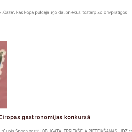
ne „Oāze”, kas kopā pulcēja 150 dalībniekus, tostarp 40 brīvprātīgos
ā Eiropas gastronomijas konkursā
sā “Cupi’s Spoon 2026”! OBLIGĀTA IEPRIEKŠĒJĀ PIETEIKŠANĀS LĪDZ 17