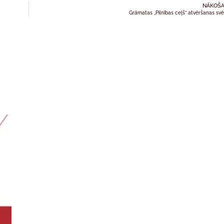
NĀKOŠA
Grāmatas „Pilnības ceļš” atvēršanas svē