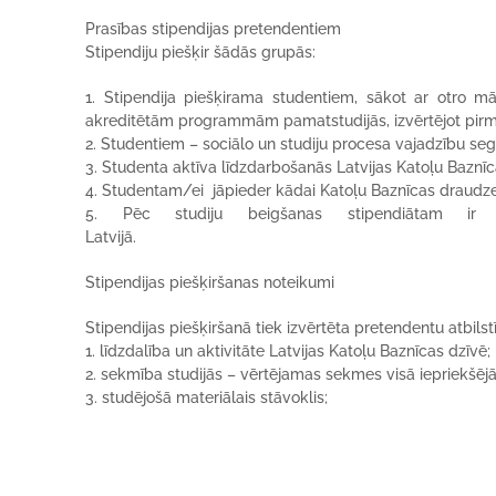
Prasības stipendijas pretendentiem
Stipendiju piešķir šādās grupās:
1. Stipendija piešķirama studentiem, sākot ar otro 
akreditētām programmām pamatstudijās, izvērtējot pirmā
2. Studentiem – sociālo un studiju procesa vajadzību seg
3. Studenta aktīva līdzdarbošanās Latvijas Katoļu Baznīc
4. Studentam/ei jāpieder kādai Katoļu Baznīcas draudzei
5. Pēc studiju beigšanas stipendiātam ir 
Latvijā.
Stipendijas piešķiršanas noteikumi
Stipendijas piešķiršanā tiek izvērtēta pretendentu atbilst
1. līdzdalība un aktivitāte Latvijas Katoļu Baznīcas dzīvē;
2. sekmība studijās – vērtējamas sekmes visā iepriekšējā
3. studējošā materiālais stāvoklis;