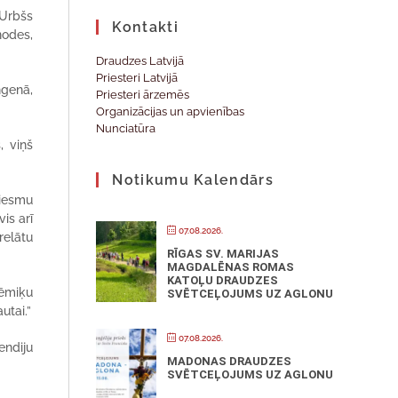
 Urbšs
Kontakti
ņodes,
Draudzes Latvijā
Priesteri Latvijā
ngenā,
Priesteri ārzemēs
Organizācijas un apvienības
Nunciatūra
, viņš
Notikumu Kalendārs
ziesmu
is arī
07.08.2026.
relātu
RĪGAS SV. MARIJAS
MAGDALĒNAS ROMAS
KATOĻU DRAUDZES
dēmiķu
SVĒTCEĻOJUMS UZ AGLONU
utai.”
07.08.2026.
endiju
MADONAS DRAUDZES
SVĒTCEĻOJUMS UZ AGLONU