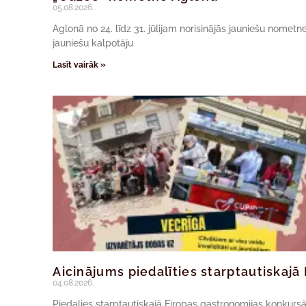
05.08.2026.
Aglonā no 24. līdz 31. jūlijam norisinājās jauniešu nomet
jauniešu kalpotāju
Lasīt vairāk »
Aicinājums piedalīties starptautiskaj
04.08.2026.
Piedalies starptautiskajā Eiropas gastronomijas konkur