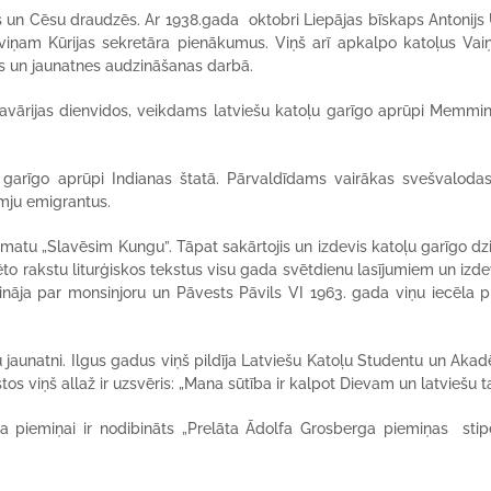
s un Cēsu draudzēs. Ar 1938.gada oktobri Liepājas bīskaps Antonijs
 viņam Kūrijas sekretāra pienākumus. Viņš arī apkalpo katoļus Vai
ās un jaunatnes audzināšanas darbā.
avārijas dienvidos, veikdams latviešu katoļu garīgo aprūpi Memmi
garīgo aprūpi Indianas štatā. Pārvaldīdams vairākas svešvalodas
emju emigrantus.
rāmatu „Slavēsim Kungu”. Tāpat sakārtojis un izdevis katoļu garīgo d
to rakstu liturģiskos tekstus visu gada svētdienu lasījumiem un izdev
ināja par monsinjoru un Pāvests Pāvils VI 1963. gada viņu iecēla p
u jaunatni. Ilgus gadus viņš pildīja Latviešu Katoļu Studentu un Aka
iņš allaž ir uzsvēris: „Mana sūtība ir kalpot Dievam un latviešu ta
ņa piemiņai ir nodibināts „Prelāta Ādolfa Grosberga piemiņas stip