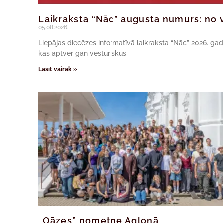
Laikraksta “Nāc” augusta numurs: no v
05.08.2026.
Liepājas diecēzes informatīvā laikraksta “Nāc” 2026. ga
kas aptver gan vēsturiskus
Lasīt vairāk »
„Oāzes” nometne Aglonā