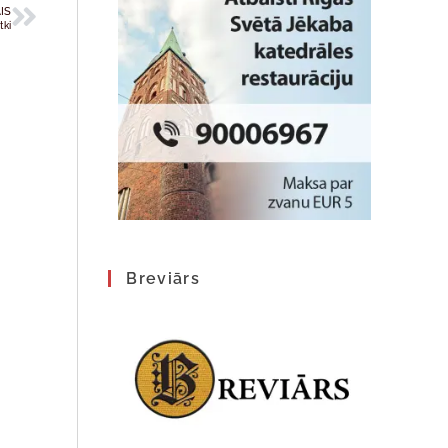
IS
tki
Breviārs