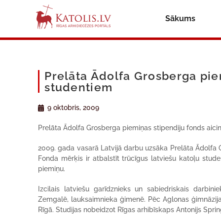
Sākums
Prelāta Ādolfa Grosberga pie
studentiem
9 oktobris, 2009
Prelāta Ādolfa Grosberga piemiņas stipendiju fonds aicina 
2009. gada vasarā Latvijā darbu uzsāka Prelāta Ādolfa Gr
Fonda mērķis ir atbalstīt trūcīgus latviešu katoļu stude
piemiņu.
Izcilais latviešu garīdznieks un sabiedriskais darbi
Zemgalē, lauksaimnieka ģimenē. Pēc Aglonas ģimnāzijas
Rīgā. Studijas nobeidzot Rīgas arhibīskaps Antonijs Sprin