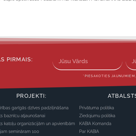
S PIRMAIS:
*PIESAKOTIES JAUNUMIEM,
PROJEKTI:
ATBALST
rības garīgās dzīves padziļināšana
Privātuma politika
ts baznīcu atjaunošanai
Ziedojumu politika
ts katoļu organizācijām un apvienībām
KABIA Komanda
ajam semināram 100
Par KABIA