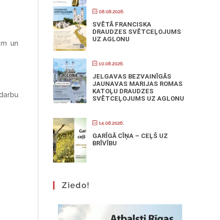
08.08.2026.
SVĒTĀ FRANCISKA
DRAUDZES SVĒTCEĻOJUMS
UZ AGLONU
lām un
10.08.2026.
JELGAVAS BEZVAINĪGĀS
JAUNAVAS MARIJAS ROMAS
KATOĻU DRAUDZES
darbu
SVĒTCEĻOJUMS UZ AGLONU
14.08.2026.
GARĪGĀ CĪŅA – CEĻŠ UZ
BRĪVĪBU
Ziedo!