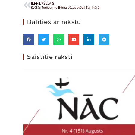
IEPRIEKŠĒJAIS
Svētās Terēzes no Bērna Jēzus svētki Seminārā
Dalīties ar rakstu
Saistītie raksti