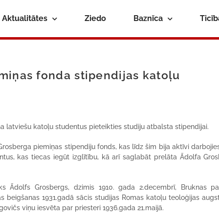
Aktualitātes
Ziedo
Baznīca
Ticī
miņas fonda stipendijas katoļu
latviešu katoļu studentus pieteikties studiju atbalsta stipendijai.
osberga piemiņas stipendiju fonds, kas līdz šim bija aktīvi darbojie
ntus, kas tiecas iegūt izglītību, kā arī saglabāt prelāta Ādolfa Gro
nieks Ādolfs Grosbergs, dzimis 1910. gada 2.decembrī, Bruknas p
 beigšanas 1931.gadā sācis studijas Romas katoļu teoloģijas augs
govičs viņu iesvēta par priesteri 1936.gada 21.maijā.