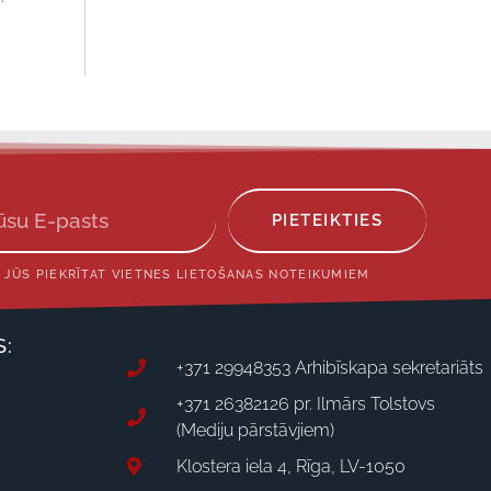
PIETEIKTIES
 JŪS PIEKRĪTAT VIETNES LIETOŠANAS NOTEIKUMIEM
S:
+371 29948353 Arhibīskapa sekretariāts
+371 26382126 pr. Ilmārs Tolstovs
(Mediju pārstāvjiem)
Klostera iela 4, Rīga, LV-1050