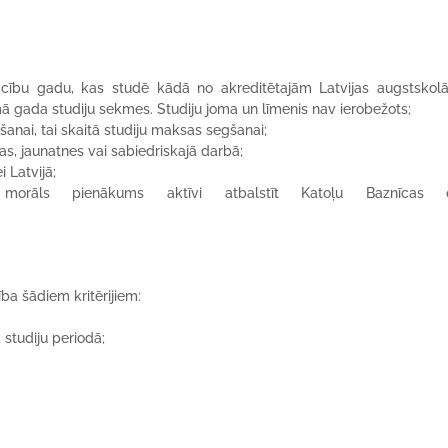
mācību gadu, kas studē kādā no akreditētajām Latvijas augstsko
 gada studiju sekmes. Studiju joma un līmenis nav ierobežots;
šanai, tai skaitā studiju maksas segšanai;
as, jaunatnes vai sabiedriskajā darbā;
 Latvijā;
morāls pienākums aktīvi atbalstīt Katoļu Baznīcas 
ība šādiem kritērijiem:
 studiju periodā;