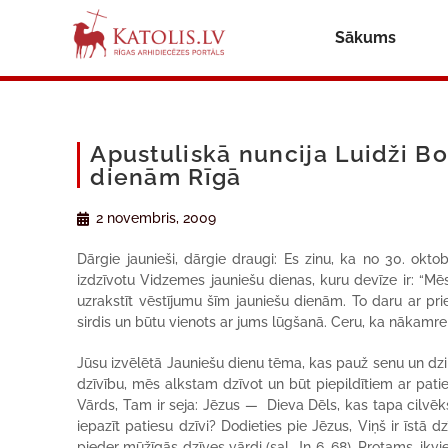
Sākums
Apustuliskā nuncija Luidži B
dienām Rīgā
2 novembris, 2009
Dārgie jaunieši, dārgie draugi: Es zinu, ka no 30. okto
izdzīvotu Vidzemes jauniešu dienas, kuru devīze ir: “M
uzrakstīt vēstījumu šīm jauniešu dienām. To daru ar pri
sirdis un būtu vienots ar jums lūgšanā. Ceru, ka nākamre
Jūsu izvēlētā Jauniešu dienu tēma, kas pauž senu un dzi
dzīvību, mēs alkstam dzīvot un būt piepildītiem ar patie
Vārds, Tam ir seja: Jēzus — Dieva Dēls, kas tapa cilvēks u
iepazīt patiesu dzīvi? Dodieties pie Jēzus, Viņš ir īstā 
pieder mūžīgās dzīves vārdi (sal. Jņ 6 ,68). Protams, ik