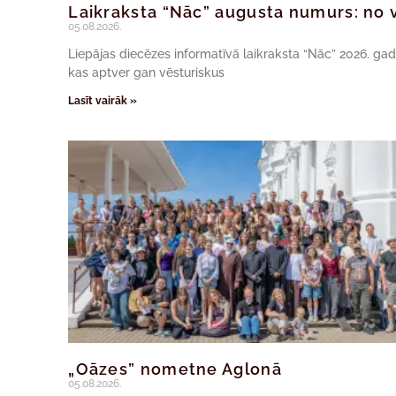
Laikraksta “Nāc” augusta numurs: no v
05.08.2026.
Liepājas diecēzes informatīvā laikraksta “Nāc” 2026. ga
kas aptver gan vēsturiskus
Lasīt vairāk »
„Oāzes” nometne Aglonā
05.08.2026.