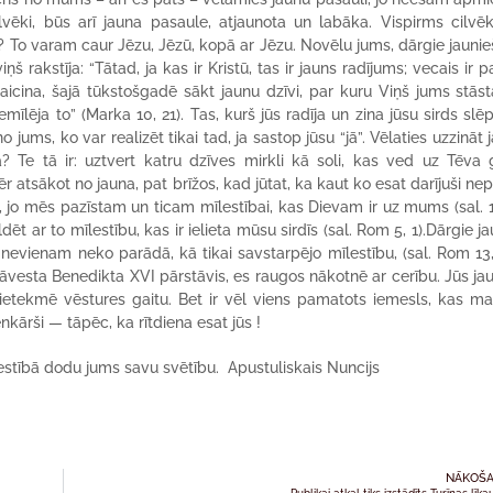
ilvēki, būs arī jauna pasaule, atjaunota un labāka. Vispirms cilvē
s? To varam caur Jēzu, Jēzū, kopā ar Jēzu. Novēlu jums, dārgie jaunieš
ņš rakstīja: “Tātad, ja kas ir Kristū, tas ir jauns radījums; vecais ir p
ūs aicina, šajā tūkstošgadē sākt jaunu dzīvi, par kuru Viņš jums stāst
mīlēja to” (Marka 10, 21). Tas, kurš jūs radīja un zina jūsu sirds slē
 jums, ko var realizēt tikai tad, ja sastop jūsu “jā”. Vēlaties uzzināt 
 Te tā ir: uztvert katru dzīves mirkli kā soli, kas ved uz Tēva 
r atsākot no jauna, pat brīžos, kad jūtat, ka kaut ko esat darījuši nepa
, jo mēs pazīstam un ticam mīlestībai, kas Dievam ir uz mums (sal. 1
ēt ar to mīlestību, kas ir ielieta mūsu sirdīs (sal. Rom 5, 1).Dārgie ja
 nevienam neko parādā, kā tikai savstarpējo mīlestību, (sal. Rom 13, 
pāvesta Benedikta XVI pārstāvis, es raugos nākotnē ar cerību. Jūs jau
ietekmē vēstures gaitu. Bet ir vēl viens pamatots iemesls, kas ma
nkārši — tāpēc, ka rītdiena esat jūs !
estībā dodu jums savu svētību. Apustuliskais Nuncijs
NĀKOŠA