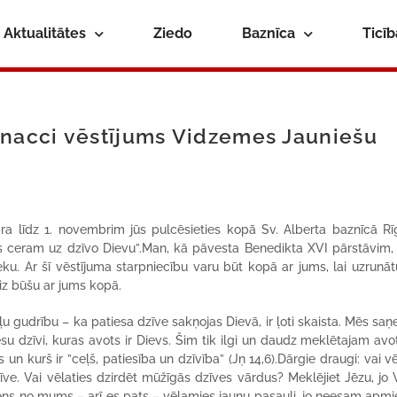
Aktualitātes
Ziedo
Baznīca
Ticī
onacci vēstījums Vidzemes Jauniešu
bra līdz 1. novembrim jūs pulcēsieties kopā Sv. Alberta baznīcā Rīg
ēs ceram uz dzīvo Dievu”.Man, kā pāvesta Benedikta XVI pārstāvim,
eku. Ar šī vēstījuma starpniecību varu būt kopā ar jums, lai uzrunāt
iz būšu ar jums kopā.
ļu gudrību – ka patiesa dzīve sakņojas Dievā, ir ļoti skaista. Mēs s
su dzīvi, kuras avots ir Dievs. Šim tik ilgi un daudz meklētajam avo
n kurš ir ”ceļš, patiesība un dzīvība” (Jņ 14,6).Dārgie draugi: vai vē
dzīve. Vai vēlaties dzirdēt mūžīgās dzīves vārdus? Meklējiet Jēzu, jo
viens no mums – arī es pats – vēlamies jaunu pasauli, jo neesam apmie