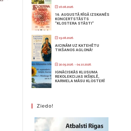
uts
16.08.2026.
16. AUGUSTĀ RĪGĀ IZSKANĒS
KONCERTSTĀSTS
“KLOSTERA STĀSTI”
19.08.2026.
AICINĀM UZ KATEHĒTU
TIKŠANOS AGLONĀ!
30.09.2026.
- 04.10.2026.
IGNĀCISKĀS KLUSUMA
REKOLEKCIJAS IKŠĶILĒ,
KARMELA MĀSU KLOSTERĪ
Ziedo!