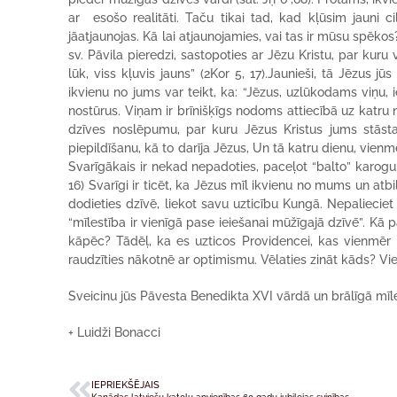
ar esošo realitāti. Taču tikai tad, kad kļūsim jauni c
jāatjaunojas. Kā lai atjaunojamies, vai tas ir mūsu spēko
sv. Pāvila pieredzi, sastopoties ar Jēzu Kristu, par kuru vi
lūk, viss kļuvis jauns” (2Kor 5, 17).Jaunieši, tā Jēzus j
ikvienu no jums var teikt, ka: “Jēzus, uzlūkodams viņu, ie
nostūrus. Viņam ir brīnišķīgs nodoms attiecībā uz katru no
dzīves noslēpumu, par kuru Jēzus Kristus jums stāsta?
piepildīšanu, kā to darīja Jēzus, Un tā katru dienu, vienmē
Svarīgākais ir nekad nepadoties, paceļot “balto” karogu
16) Svarīgi ir ticēt, ka Jēzus mīl ikvienu no mums un atbild
dodieties dzīvē, liekot savu uzticību Kungā. Nepalieciet
“mīlestība ir vienīgā pase ieiešanai mūžīgajā dzīvē”. Kā 
kāpēc? Tādēļ, ka es uzticos Providencei, kas vienmēr 
raudzīties nākotnē ar optimismu. Vēlaties zināt kāds? Vie
Sveicinu jūs Pāvesta Benedikta XVI vārdā un brālīgā mīl
+ Luidži Bonacci
IEPRIEKŠĒJAIS