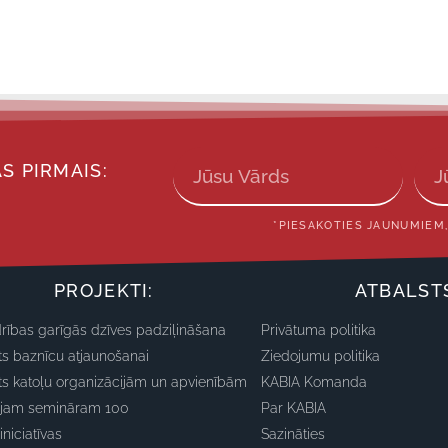
S PIRMAIS:
*PIESAKOTIES JAUNUMIEM,
PROJEKTI:
ATBALST
rības garīgās dzīves padziļināšana
Privātuma politika
ts baznīcu atjaunošanai
Ziedojumu politika
ts katoļu organizācijām un apvienībām
KABIA Komanda
ajam semināram 100
Par KABIA
iniciatīvas
Sazināties