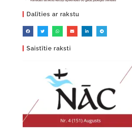
Kanādas latviešu katoļu apvienības 60 gadu jubilejas svinības
Dalīties ar rakstu
Saistītie raksti