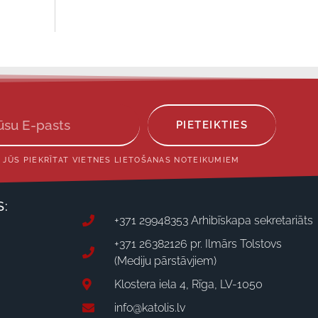
PIETEIKTIES
 JŪS PIEKRĪTAT VIETNES LIETOŠANAS NOTEIKUMIEM
S:
+371 29948353 Arhibīskapa sekretariāts
+371 26382126 pr. Ilmārs Tolstovs
(Mediju pārstāvjiem)
Klostera iela 4, Rīga, LV-1050
info@katolis.lv