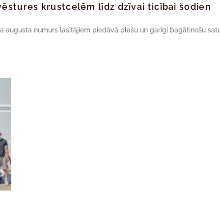
ēstures krustcelēm līdz dzīvai ticībai šodien
da augusta numurs lasītājiem piedāvā plašu un garīgi bagātinošu satu