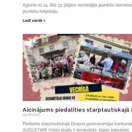
Aglonā no 24. līdz 31. jūlijam norisinājās jauniešu nomet
jauniešu kalpotāju
Lasīt vairāk »
Aicinājums piedalīties starptautiskaj
04.08.2026.
Piedalies starptautiskajā Eiropas gastronomijas konkur
AUGUSTAM! (Vietu skaits ir ierobežots, tāpēc piesakies