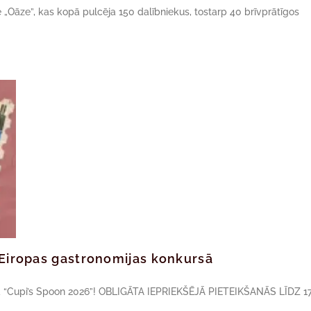
ne „Oāze”, kas kopā pulcēja 150 dalībniekus, tostarp 40 brīvprātīgos
ā Eiropas gastronomijas konkursā
sā “Cupi’s Spoon 2026”! OBLIGĀTA IEPRIEKŠĒJĀ PIETEIKŠANĀS LĪDZ 17