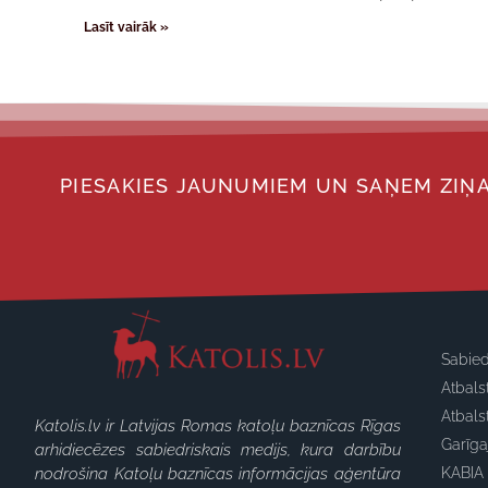
Lasīt vairāk »
PIESAKIES JAUNUMIEM UN SAŅEM ZIŅA
Sabied
Atbals
Atbals
Katolis.lv ir Latvijas Romas katoļu baznīcas Rīgas
Garīg
arhidiecēzes sabiedriskais medijs, kura darbību
nodrošina Katoļu baznīcas informācijas aģentūra
KABIA 