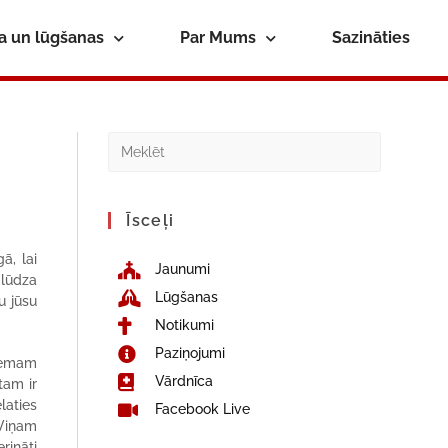
ba un lūgšanas
Par Mums
Sazināties
Īsceļi
ā, lai
Jaunumi
 lūdza
Lūgšanas
u jūsu
Notikumi
Paziņojumi
aņemam
Vārdnīca
tam ir
laties
Facebook Live
 Viņam
rināti