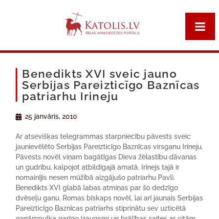
Benedikts XVI sveic jauno
Serbijas Pareizticīgo Baznīcas
patriarhu Irineju
25 janvāris, 2010
Ar atsevišķas telegrammas starpniecību pāvests sveic
jaunievēlēto Serbijas Pareizticīgo Baznīcas virsganu Irineju.
Pāvests novēl viņam bagātīgas Dieva žēlastību dāvanas
un gudrību, kalpojot atbildīgajā amatā. Irinejs tajā ir
nomainījis nesen mūžībā aizgājušo patriarhu Pavli.
Benedikts XVI glabā labas atmiņas par šo dedzīgo
dvēseļu ganu. Romas bīskaps novēl, lai arī jaunais Serbijas
Pareizticīgo Baznīcas patriarhs stiprinātu sev uzticētā
ganāmpulka garīgo izaugsmi un brālības saites ar citām