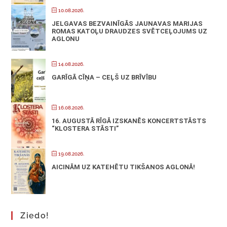
10.08.2026.
JELGAVAS BEZVAINĪGĀS JAUNAVAS MARIJAS
ROMAS KATOĻU DRAUDZES SVĒTCEĻOJUMS UZ
AGLONU
14.08.2026.
GARĪGĀ CĪŅA – CEĻŠ UZ BRĪVĪBU
16.08.2026.
16. AUGUSTĀ RĪGĀ IZSKANĒS KONCERTSTĀSTS
“KLOSTERA STĀSTI”
19.08.2026.
AICINĀM UZ KATEHĒTU TIKŠANOS AGLONĀ!
Ziedo!