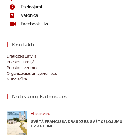
Paziņojumi
Vārdnīca
Facebook Live
Kontakti
Draudzes Latvijā
Priesteri Latvijā
Priesteri ārzemēs
Organizācijas un apvienības
Nunciatūra
Notikumu Kalendārs
08.08.2026.
SVĒTĀ FRANCISKA DRAUDZES SVĒTCEĻOJUMS
UZ AGLONU