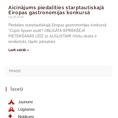
Aicinājums piedalīties starptautiskajā
Eiropas gastronomijas konkursā
04.08.2026.
Piedalies starptautiskajā Eiropas gastronomijas konkursā
“Cupi’s Spoon 2026”! OBLIGĀTA IEPRIEKŠĒJĀ
PIETEIKŠANĀS LĪDZ 17. AUGUSTAM! (Vietu skaits ir
ierobežots, tāpēc piesakies
Lasīt vairāk »
Īsceļi
Jaunumi
Lūgšanas
Notikumi