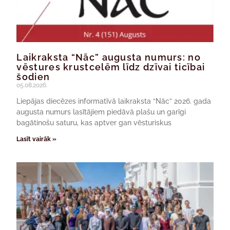
Laikraksta “Nāc” augusta numurs: no
vēstures krustcelēm līdz dzīvai ticībai
šodien
05.08.2026.
Liepājas diecēzes informatīvā laikraksta “Nāc” 2026. gada
augusta numurs lasītājiem piedāvā plašu un garīgi
bagātinošu saturu, kas aptver gan vēsturiskus
Lasīt vairāk »