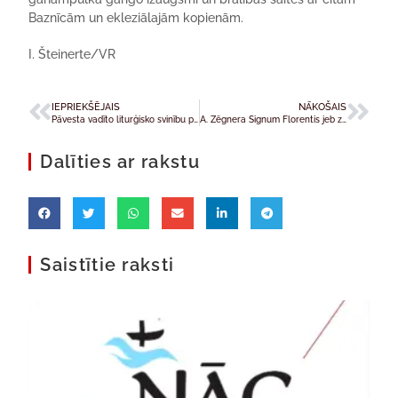
Baznīcām un ekleziālajām kopienām.
I. Šteinerte/VR
IEPRIEKŠĒJAIS
NĀKOŠAIS
Pāvesta vadīto liturģisko svinību programma
A. Zēgnera Signum Florentis jeb ziedošā zīme Rīgas Katoļu ģimnāzijā
Dalīties ar rakstu
Saistītie raksti