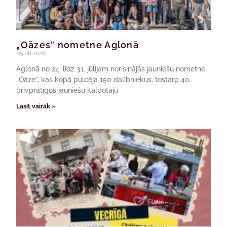
„Oāzes” nometne Aglonā
05.08.2026.
Aglonā no 24. līdz 31. jūlijam norisinājās jauniešu nometne
„Oāze”, kas kopā pulcēja 150 dalībniekus, tostarp 40
brīvprātīgos jauniešu kalpotāju
Lasīt vairāk »