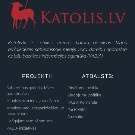
Katolis.lv ir Latvijas Romas katoļu baznīcas Rīgas
arhidiecēzes sabiedriskais medijs, kura darbību nodrošina
Katoļu baznīcas informācijas aģentūra (KABIA).
PROJEKTI:
ATBALSTS:
Sabiedrības garīgās dzīves
Privātuma politika
padziļināšana
Ziedojumu politika
Atbalsts baznīcu atjaunošanai
KABIA Komanda
Atbalsts katoļu organizācijām un
Par KABIA
apvienībām
Sazināties
Garīgajam semināram 100
KABIA iniciatīvas