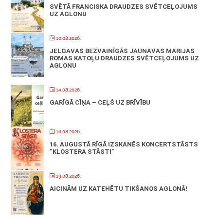
SVĒTĀ FRANCISKA DRAUDZES SVĒTCEĻOJUMS
UZ AGLONU
10.08.2026.
JELGAVAS BEZVAINĪGĀS JAUNAVAS MARIJAS
ROMAS KATOĻU DRAUDZES SVĒTCEĻOJUMS UZ
AGLONU
14.08.2026.
GARĪGĀ CĪŅA – CEĻŠ UZ BRĪVĪBU
16.08.2026.
16. AUGUSTĀ RĪGĀ IZSKANĒS KONCERTSTĀSTS
“KLOSTERA STĀSTI”
19.08.2026.
AICINĀM UZ KATEHĒTU TIKŠANOS AGLONĀ!