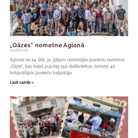
„Oāzes” nometne Aglonā
05.08.2026.
Aglonā no 24. līdz 31. jūlijam norisinājās jauniešu nometne
„Oāze”, kas kopā pulcēja 150 dalībniekus, tostarp 40
brīvprātīgos jauniešu kalpotāju
Lasīt vairāk »