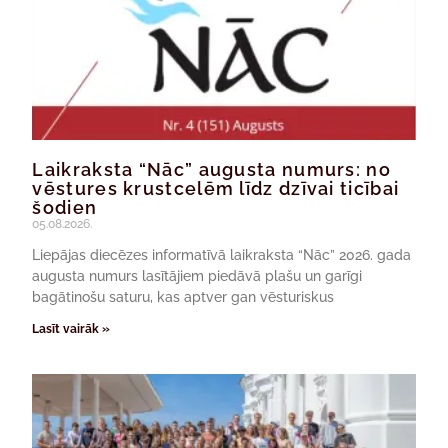
Laikraksta “Nāc” augusta numurs: no
vēstures krustcelēm līdz dzīvai ticībai
šodien
05.08.2026.
Liepājas diecēzes informatīvā laikraksta “Nāc” 2026. gada
augusta numurs lasītājiem piedāvā plašu un garīgi
bagātinošu saturu, kas aptver gan vēsturiskus
Lasīt vairāk »