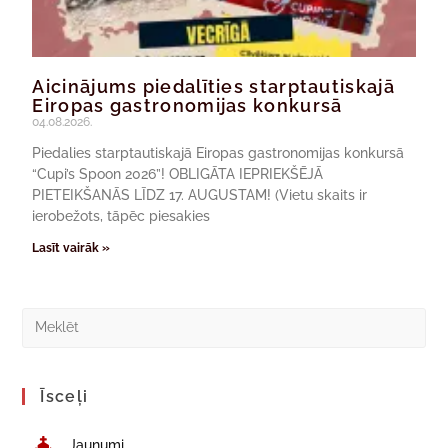
Aicinājums piedalīties starptautiskajā
Eiropas gastronomijas konkursā
04.08.2026.
Piedalies starptautiskajā Eiropas gastronomijas konkursā
“Cupi’s Spoon 2026”! OBLIGĀTA IEPRIEKŠĒJĀ
PIETEIKŠANĀS LĪDZ 17. AUGUSTAM! (Vietu skaits ir
ierobežots, tāpēc piesakies
Lasīt vairāk »
Īsceļi
Jaunumi