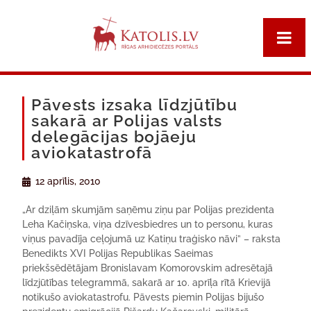
Pāvests izsaka līdzjūtību
sakarā ar Polijas valsts
delegācijas bojāeju
aviokatastrofā
12 aprīlis, 2010
„Ar dziļām skumjām saņēmu ziņu par Polijas prezidenta
Leha Kačiņska, viņa dzīvesbiedres un to personu, kuras
viņus pavadīja ceļojumā uz Katiņu traģisko nāvi” – raksta
Benedikts XVI Polijas Republikas Saeimas
priekšsēdētājam Bronislavam Komorovskim adresētajā
līdzjūtības telegrammā, sakarā ar 10. aprīļa rītā Krievijā
notikušo aviokatastrofu. Pāvests piemin Polijas bijušo