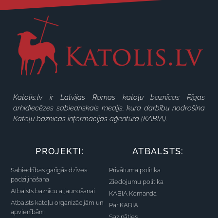
Katolis.lv ir Latvijas Romas katoļu baznīcas Rīgas
arhidiecēzes sabiedriskais medijs, kura darbību nodrošina
Katoļu baznīcas informācijas aģentūra (KABIA).
PROJEKTI:
ATBALSTS:
Sabiedrības garīgās dzīves
Privātuma politika
padziļināšana
Ziedojumu politika
Atbalsts baznīcu atjaunošanai
KABIA Komanda
Atbalsts katoļu organizācijām un
Par KABIA
apvienībām
Sazināties