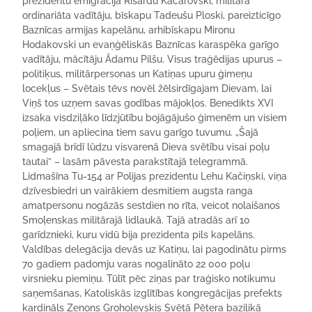
prezidentu emigrācijā Rišardu Kačarovski, militārā
ordinariāta vadītāju, bīskapu Tadeušu Ploski, pareizticīgo
Baznīcas armijas kapelānu, arhibīskapu Mironu
Hodakovski un evaņģēliskās Baznīcas karaspēka garīgo
vadītāju, mācītāju Ādamu Pilšu. Visus traģēdijas upurus –
politiķus, militārpersonas un Katiņas upuru ģimeņu
locekļus – Svētais tēvs novēl žēlsirdīgajam Dievam, lai
Viņš tos uzņem savas godības mājokļos. Benedikts XVI
izsaka visdziļāko līdzjūtību bojāgājušo ģimenēm un visiem
poļiem, un apliecina tiem savu garīgo tuvumu. „Šajā
smagajā brīdī lūdzu visvarenā Dieva svētību visai poļu
tautai” – lasām pāvesta parakstītajā telegrammā.
Lidmašīna Tu-154 ar Polijas prezidentu Lehu Kačiņski, viņa
dzīvesbiedri un vairākiem desmitiem augsta ranga
amatpersonu nogāzās sestdien no rīta, veicot nolaišanos
Smoļenskas militārajā lidlaukā. Tajā atradās arī 10
garīdznieki, kuru vidū bija prezidenta pils kapelāns.
Valdības delegācija devās uz Katiņu, lai pagodinātu pirms
70 gadiem padomju varas nogalināto 22 000 poļu
virsnieku piemiņu. Tūlīt pēc ziņas par traģisko notikumu
saņemšanas, Katoliskās izglītības kongregācijas prefekts
kardināls Zenons Grohoļevskis Svētā Pētera bazilikā