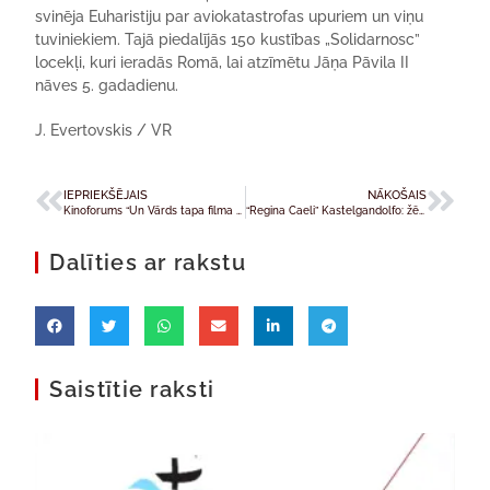
svinēja Euharistiju par aviokatastrofas upuriem un viņu
tuviniekiem. Tajā piedalījās 150 kustības „Solidarnosc”
locekļi, kuri ieradās Romā, lai atzīmētu Jāņa Pāvila II
nāves 5. gadadienu.
J. Evertovskis / VR
IEPRIEKŠĒJAIS
NĀKOŠAIS
Kinoforums “Un Vārds tapa filma 2010”
“Regina Caeli” Kastelgandolfo: žēlsirdība – Baznīcas misija
Dalīties ar rakstu
Saistītie raksti