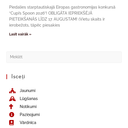
Piedalies starptautiskajā Eiropas gastronomijas konkursā
“Cupi’s Spoon 2026”! OBLIGĀTA IEPRIEKŠĒJĀ
PIETEIKŠANĀS LĪDZ 17. AUGUSTAM! (Vietu skaits ir
ierobežots, tāpēc piesakies
Lasīt vairāk »
Īsceļi
Jaunumi
Lūgšanas
Notikumi
Paziņojumi
Vārdnīca