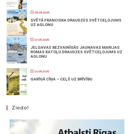
08.08.2026.
SVĒTĀ FRANCISKA DRAUDZES SVĒTCEĻOJUMS
UZ AGLONU
10.08.2026.
JELGAVAS BEZVAINĪGĀS JAUNAVAS MARIJAS
ROMAS KATOĻU DRAUDZES SVĒTCEĻOJUMS UZ
AGLONU
14.08.2026.
GARĪGĀ CĪŅA – CEĻŠ UZ BRĪVĪBU
Ziedo!