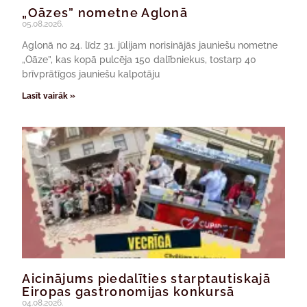
„Oāzes” nometne Aglonā
05.08.2026.
Aglonā no 24. līdz 31. jūlijam norisinājās jauniešu nometne
„Oāze”, kas kopā pulcēja 150 dalībniekus, tostarp 40
brīvprātīgos jauniešu kalpotāju
Lasīt vairāk »
Aicinājums piedalīties starptautiskajā
Eiropas gastronomijas konkursā
04.08.2026.