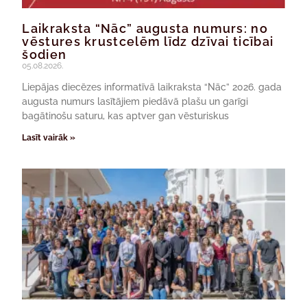
Laikraksta “Nāc” augusta numurs: no
vēstures krustcelēm līdz dzīvai ticībai
šodien
05.08.2026.
Liepājas diecēzes informatīvā laikraksta “Nāc” 2026. gada
augusta numurs lasītājiem piedāvā plašu un garīgi
bagātinošu saturu, kas aptver gan vēsturiskus
Lasīt vairāk »