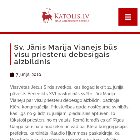
Sv. Jānis Marija Vianejs būs
visu priesteru debesīgais
aizbildnis
7 jūnijs, 2010
Vissvētās Jēzus Sirds svētkos, kas šogad iekrīt 11. jūnijā,
pāvests Benedikts XVI pasludinās svēto Jāni Mariju
Vianeju par visu priesteru debesīgo aizbildni, paziņoja
Klēra kongregācija. Priesterības gada noslēguma svinībās,
kas ilgs no 9. līdz 11. jūnijam, piedalīsies aptuveni 10
tūkstoši priesteru no 91 valsts. Romā ieradīsies arī Rīgas
Garīgā semināra audzēkņi un vadība. Klēra kongregācijas
prefekts, kardināls Klaudio Hjummess paskaidroja, ka
Priesterības gada mērķis ir sekmēt priesteru „iekšējo