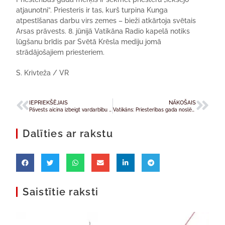
atjaunotni”. Priesteris ir tas, kurš turpina Kunga
atpestīšanas darbu virs zemes – bieži atkārtoja svētais
Arsas prāvests. 8. jūnijā Vatikāna Radio kapelā notiks
lūgšanu brīdis par Svētā Krēsla mediju jomā
strādājošajiem priesteriem.
S. Krivteža / VR
IEPRIEKŠĒJAIS
NĀKOŠAIS
Pāvests aicina izbeigt vardarbību Gazas joslā. Pārdomas par sv. Akvīnas Tomu
Vatikāns: Priesterības gada noslēguma pasākumi
Dalīties ar rakstu
Saistītie raksti