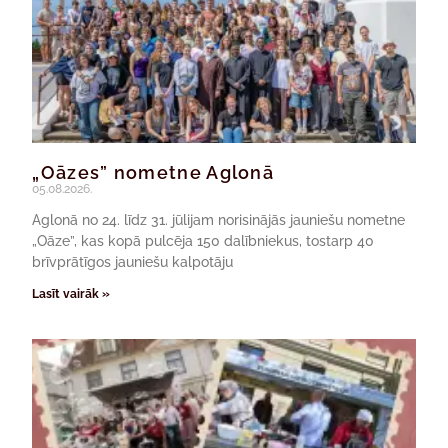
„Oāzes” nometne Aglonā
05.08.2026.
Aglonā no 24. līdz 31. jūlijam norisinājās jauniešu nometne
„Oāze”, kas kopā pulcēja 150 dalībniekus, tostarp 40
brīvprātīgos jauniešu kalpotāju
Lasīt vairāk »