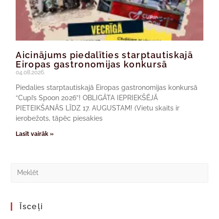
Aicinājums piedalīties starptautiskajā
Eiropas gastronomijas konkursā
04.08.2026.
Piedalies starptautiskajā Eiropas gastronomijas konkursā
“Cupi’s Spoon 2026”! OBLIGĀTA IEPRIEKŠĒJĀ
PIETEIKŠANĀS LĪDZ 17. AUGUSTAM! (Vietu skaits ir
ierobežots, tāpēc piesakies
Lasīt vairāk »
Īsceļi