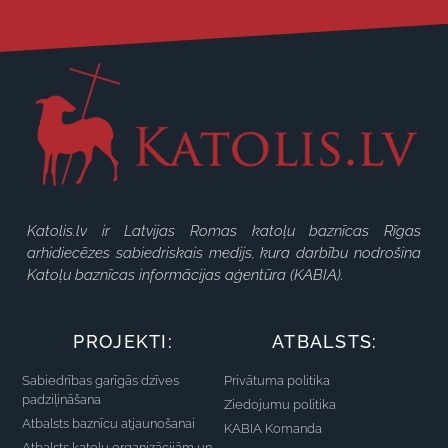
Katolis.lv ir Latvijas Romas katoļu baznīcas Rīgas
arhidiecēzes sabiedriskais medijs, kura darbību nodrošina
Katoļu baznīcas informācijas aģentūra (KABIA).
PROJEKTI:
ATBALSTS:
Sabiedrības garīgās dzīves
Privātuma politika
padziļināšana
Ziedojumu politika
Atbalsts baznīcu atjaunošanai
KABIA Komanda
Atbalsts katoļu organizācijām un