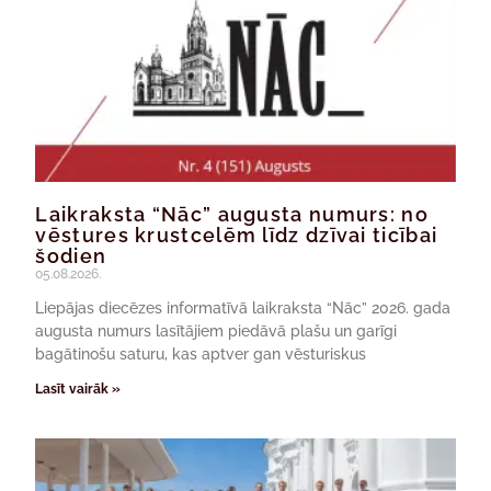
Laikraksta “Nāc” augusta numurs: no
vēstures krustcelēm līdz dzīvai ticībai
šodien
05.08.2026.
Liepājas diecēzes informatīvā laikraksta “Nāc” 2026. gada
augusta numurs lasītājiem piedāvā plašu un garīgi
bagātinošu saturu, kas aptver gan vēsturiskus
Lasīt vairāk »