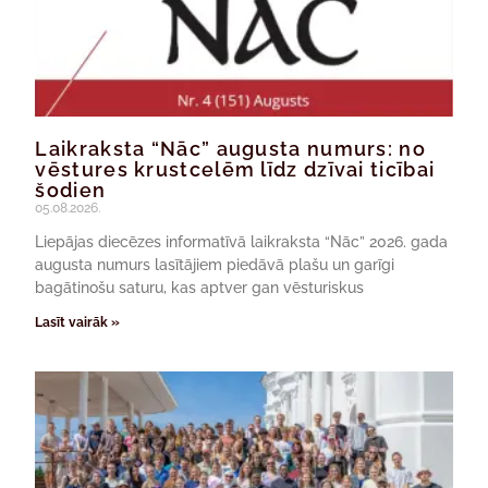
Laikraksta “Nāc” augusta numurs: no
vēstures krustcelēm līdz dzīvai ticībai
šodien
05.08.2026.
Liepājas diecēzes informatīvā laikraksta “Nāc” 2026. gada
augusta numurs lasītājiem piedāvā plašu un garīgi
bagātinošu saturu, kas aptver gan vēsturiskus
Lasīt vairāk »