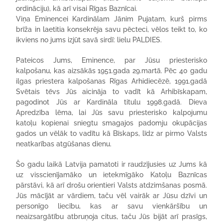
ordināciju), kā arī visai Rīgas Baznīcai.
Viņa Eminencei Kardinālam Jānim Pujatam, kurš pirms
brīža in laetitia konsekrēja savu pēcteci, vēlos teikt to, ko
ikviens no jums izjūt savā sirdī: lielu PALDIES.
Pateicos Jums, Eminence, par Jūsu priesterisko
kalpošanu, kas aizsākās 1951.gada 29.martā. Pēc 40 gadu
ilgas priestera kalpošanas Rīgas Arhidiecēzē, 1991.gadā
Svētais tēvs Jūs aicināja to vadīt kā Arhibīskapam,
pagodinot Jūs ar Kardināla titulu 1998.gadā. Dieva
Apredzība lēma, lai Jūs savu priesterisko kalpojumu
katoļu kopienai sniegtu smagajos padomju okupācijas
gados un vēlāk to vadītu kā Bīskaps, līdz ar pirmo Valsts
neatkarības atgūšanas dienu.
Šo gadu laikā Latvija pamatoti ir raudzījusies uz Jums kā
uz visscienījamāko un ietekmīgāko Katoļu Baznīcas
pārstāvi, kā arī drošu orientieri Valsts atdzimšanas posmā.
Jūs mācījāt ar vārdiem, taču vēl vairāk ar Jūsu dzīvi un
personīgo liecību, kas ar savu vienkāršību un
neaizsargātību atbruņoja citus, taču Jūs bijāt arī prasīgs,