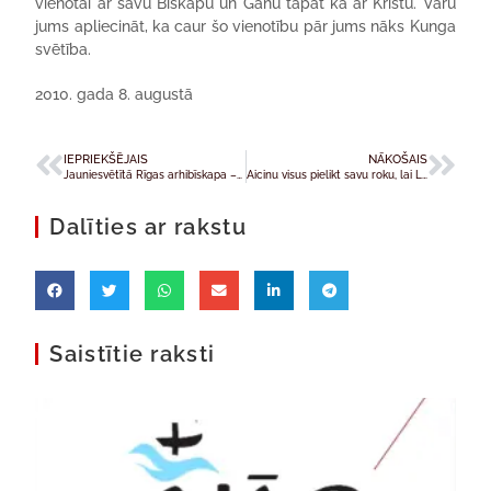
vienotai ar savu Bīskapu un Ganu tāpat kā ar Kristu. Varu
jums apliecināt, ka caur šo vienotību pār jums nāks Kunga
svētība.
2010. gada 8. augustā
IEPRIEKŠĒJAIS
NĀKOŠAIS
Jauniesvētītā Rīgas arhibīskapa – metropolīta Z.Stankeviča pateicības vārdi konsekrācijas dievkalpojuma noslēgumā
Aicinu visus pielikt savu roku, lai Latvija garīgi atdzimtu
Dalīties ar rakstu
Saistītie raksti