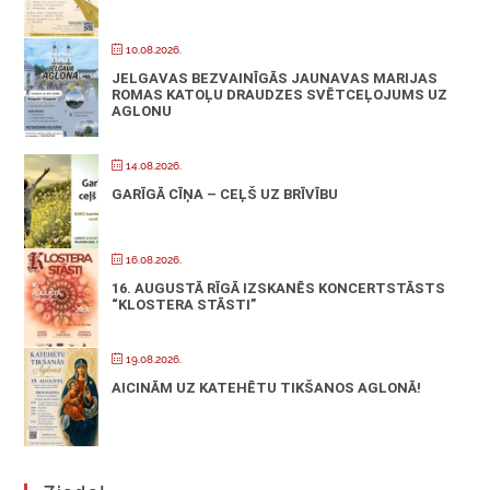
10.08.2026.
JELGAVAS BEZVAINĪGĀS JAUNAVAS MARIJAS
ROMAS KATOĻU DRAUDZES SVĒTCEĻOJUMS UZ
AGLONU
14.08.2026.
GARĪGĀ CĪŅA – CEĻŠ UZ BRĪVĪBU
16.08.2026.
16. AUGUSTĀ RĪGĀ IZSKANĒS KONCERTSTĀSTS
“KLOSTERA STĀSTI”
19.08.2026.
AICINĀM UZ KATEHĒTU TIKŠANOS AGLONĀ!