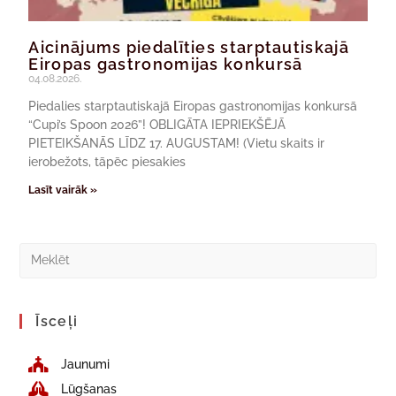
Aicinājums piedalīties starptautiskajā
Eiropas gastronomijas konkursā
04.08.2026.
Piedalies starptautiskajā Eiropas gastronomijas konkursā
“Cupi’s Spoon 2026”! OBLIGĀTA IEPRIEKŠĒJĀ
PIETEIKŠANĀS LĪDZ 17. AUGUSTAM! (Vietu skaits ir
ierobežots, tāpēc piesakies
Lasīt vairāk »
Īsceļi
Jaunumi
Lūgšanas