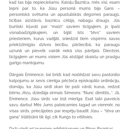
kad tas bija nepieciešams. Katoļu Baznīca, mēs visi, esam
lepni par to, ka Jūsu personā mums bija Gans –
personiskā svētuma un apustuliskās degsmes paraugs,
ticības aizstāvis, baznīcu cēlājs, nabagu draugs. Jūs
burtiski kļuvāt par “maizi” saviem ticīgajiem, jo īpaši
visnabadzīgākajiem, un bijāt īsts “tēvs” saviem
priesteriem, kurus vadījāt, sniedzot tiem vispirms savas
priekšzīmīgās dzīves liecību, pārliecībā, ka paraugs
uzrunā un pievelk vairāk nekā viss pārējais. Diecēzei,
ticīgajiem un mums visiem Jūs atstājat skaistu un prasīgu
garīgo mantojumu.
Dārgais Eminence, šai brīdī, kad noslēdzat savu pastorālo
kalpojumu ar sevis cienīga pēcteča episkopālo ordināciju,
domāju, ka Jūsu sirdī skan tie paši vārdi, kurus, redzot
bērnu Jēzu, dziedāja sirmais Simeons: “Nunc dimittis…”. Jā,
Eminence, Jūsu sirds var būt mierīga: Esat labi paveicis
savu darbu! Mēs Jums pateicamies tagad un vienmēr, no
visas sirds, priecājoties par iespēju baudīt Jūsu – “tēva un
gana” klātbūtni tik ilgi, cik Kungs to vēlēsies.
Daži vārdi arī jaunajam arhibīskapam un Rīgas Baznīcai…