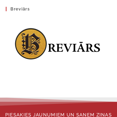
Breviārs
PIESAKIES JAUNUMIEM UN SAŅEM ZIŅAS