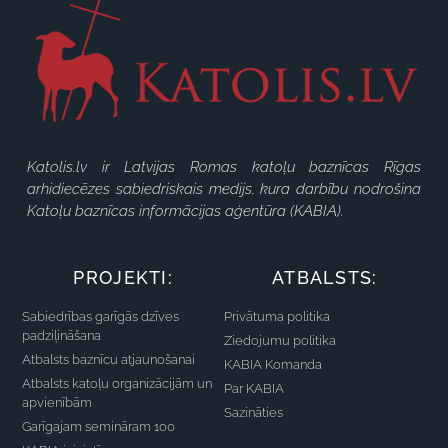
Katolis.lv ir Latvijas Romas katoļu baznīcas Rīgas
arhidiecēzes sabiedriskais medijs, kura darbību nodrošina
Katoļu baznīcas informācijas aģentūra (KABIA).
PROJEKTI:
ATBALSTS:
Sabiedrības garīgās dzīves
Privātuma politika
padziļināšana
Ziedojumu politika
Atbalsts baznīcu atjaunošanai
KABIA Komanda
Atbalsts katoļu organizācijām un
Par KABIA
apvienībām
Sazināties
Garīgajam semināram 100