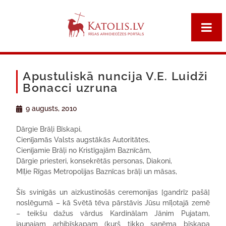
Apustuliskā nuncija V.E. Luidži
Bonacci uzruna
9 augusts, 2010
Dārgie Brāļi Bīskapi,
Cienījamās Valsts augstākās Autoritātes,
Cienījamie Brāļi no Kristīgajām Baznīcām,
Dārgie priesteri, konsekrētās personas, Diakoni,
Mīļie Rīgas Metropolijas Baznīcas brāļi un māsas,
Šīs svinīgās un aizkustinošās ceremonijas [gandrīz pašā]
noslēgumā – kā Svētā tēva pārstāvis Jūsu mīļotajā zemē
– teikšu dažus vārdus Kardinālam Jānim Pujatam,
jaunajam arhibīskapam (kurš tikko saņēma bīskapa