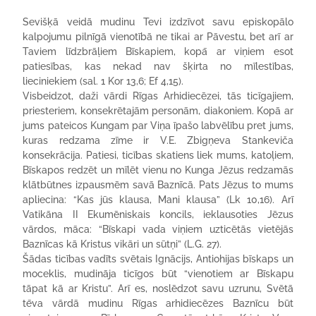
Sevišķā veidā mudinu Tevi izdzīvot savu episkopālo
kalpojumu pilnīgā vienotībā ne tikai ar Pāvestu, bet arī ar
Taviem līdzbrāļiem Bīskapiem, kopā ar viņiem esot
patiesības, kas nekad nav šķirta no mīlestības,
lieciniekiem (sal. 1 Kor 13,6; Ef 4,15).
Visbeidzot, daži vārdi Rīgas Arhidiecēzei, tās ticīgajiem,
priesteriem, konsekrētajām personām, diakoniem. Kopā ar
jums pateicos Kungam par Viņa īpašo labvēlību pret jums,
kuras redzama zīme ir V.E. Zbigņeva Stankeviča
konsekrācija. Patiesi, ticības skatiens liek mums, katoļiem,
Bīskapos redzēt un mīlēt vienu no Kunga Jēzus redzamās
klātbūtnes izpausmēm savā Baznīcā. Pats Jēzus to mums
apliecina: “Kas jūs klausa, Mani klausa” (Lk 10,16). Arī
Vatikāna II Ekumēniskais koncils, ieklausoties Jēzus
vārdos, māca: “Bīskapi vada viņiem uzticētās vietējās
Baznīcas kā Kristus vikāri un sūtņi” (L.G. 27).
Šādas ticības vadīts svētais Ignācijs, Antiohijas bīskaps un
moceklis, mudināja ticīgos būt “vienotiem ar Bīskapu
tāpat kā ar Kristu”. Arī es, noslēdzot savu uzrunu, Svētā
tēva vārdā mudinu Rīgas arhidiecēzes Baznīcu būt