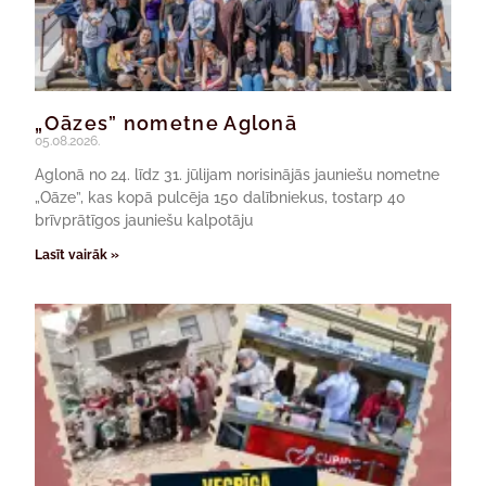
„Oāzes” nometne Aglonā
05.08.2026.
Aglonā no 24. līdz 31. jūlijam norisinājās jauniešu nometne
„Oāze”, kas kopā pulcēja 150 dalībniekus, tostarp 40
brīvprātīgos jauniešu kalpotāju
Lasīt vairāk »