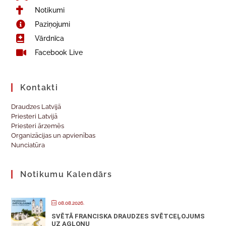
Notikumi
Paziņojumi
Vārdnīca
Facebook Live
Kontakti
Draudzes Latvijā
Priesteri Latvijā
Priesteri ārzemēs
Organizācijas un apvienības
Nunciatūra
Notikumu Kalendārs
08.08.2026.
SVĒTĀ FRANCISKA DRAUDZES SVĒTCEĻOJUMS
UZ AGLONU