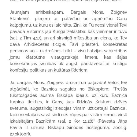
Jaunajam arhibīskapam. Dārgais Mons. Zbigņev
Stankevič, pieņem ar paļāvību un apņēmību Gana
kalpojumu, uz kuru esi aicināts. Zini, ka Tu neesi viens! Tevi
pavada vispirms jau Kunga žēlastība, kas vienmēr ir tuvu
(sal. 2 Tim 4,17), un arī sirsnīgā mīlestība un cieņa, ko Tev
dāvā Arhidiecēzes ticīgie, Tavi priesteri, konsekrētās
personas un – uzdrošinos teikt – visu Latvijas sabiedrības
jomu klātbūtne visaugstākajā līmenī, kas šajās
konsekrācijas svinībās tik augsti pārstāvēta: ar kristīgo
konfesiju, politikas un kultūras līderiem.
Jā, dārgais Mons. Zbigņev: drosmi un paļāvību! Vēlos Tev
atgādināt, ko Baznīca sagaida no Bīskapiem: “Trešās
tūkstošgades ausmā Bīskapa ideāls, uz kuru Baznīca
turpina tiekties, ir Gans, kas līdzinās Kristum dzīves
svētumā, augstsirdīgi ziedojas viņam uzticētajai Baznīcai,
taču vienlaikus savā sirdī nes rūpes par visām zemes virsū
izkaisītajām Baznīcām (sal. 2 Kor 11,28)” (Pāvesta Jāņa
Pāvila II uzruna Bīskapu Sinodes noslēgumā, 2001.g.
27.oktobrī).