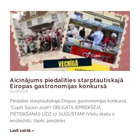
Aicinājums piedalīties starptautiskajā
Eiropas gastronomijas konkursā
04.08.2026.
Piedalies starptautiskajā Eiropas gastronomijas konkursā
“Cupi’s Spoon 2026”! OBLIGĀTA IEPRIEKŠĒJĀ
PIETEIKŠANĀS LĪDZ 17. AUGUSTAM! (Vietu skaits ir
ierobežots, tāpēc piesakies
Lasīt vairāk »