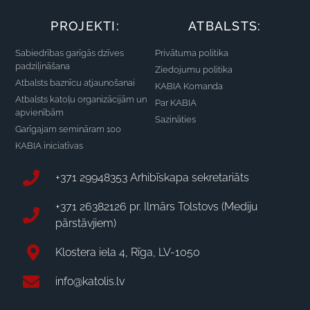
PROJEKTI:
ATBALSTS:
Sabiedrības garīgās dzīves
Privātuma politika
padziļināšana
Ziedojumu politika
Atbalsts baznīcu atjaunošanai
KABIA Komanda
Atbalsts katoļu organizācijām un
Par KABIA
apvienībām
Sazināties
Garīgajam semināram 100
KABIA iniciatīvas
+371 29948353 Arhibīskapa sekretariāts
+371 26382126 pr. Ilmārs Tolstovs (Mediju
pārstāvjiem)
Klostera iela 4, Rīga, LV-1050
info@katolis.lv