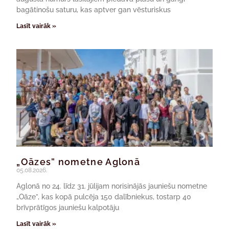
bagātinošu saturu, kas aptver gan vēsturiskus
Lasīt vairāk »
„Oāzes” nometne Aglonā
05.08.2026.
Aglonā no 24. līdz 31. jūlijam norisinājās jauniešu nometne
„Oāze”, kas kopā pulcēja 150 dalībniekus, tostarp 40
brīvprātīgos jauniešu kalpotāju
Lasīt vairāk »