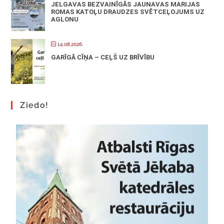
JELGAVAS BEZVAINĪGĀS JAUNAVAS MARIJAS
ROMAS KATOĻU DRAUDZES SVĒTCEĻOJUMS UZ
AGLONU
14.08.2026.
GARĪGĀ CĪŅA – CEĻŠ UZ BRĪVĪBU
Ziedo!