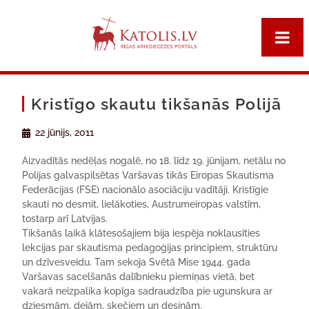
Kristīgo skautu tikšanās Polijā
22 jūnijs, 2011
Aizvadītās nedēļas nogalē, no 18. līdz 19. jūnijam, netālu no
Polijas galvaspilsētas Varšavas tikās Eiropas Skautisma
Federācijas (FSE) nacionālo asociāciju vadītāji. Kristīgie
skauti no desmit, lielākoties, Austrumeiropas valstīm,
tostarp arī Latvijas.
Tikšanās laikā klātesošajiem bija iespēja noklausīties
lekcijas par skautisma pedagoģijas principiem, struktūru
un dzīvesveidu. Tam sekoja Svētā Mise 1944. gada
Varšavas sacelšanās dalībnieku piemiņas vietā, bet
vakarā neizpalika kopīga sadraudzība pie ugunskura ar
dziesmām, dejām, skečiem un desiņām.