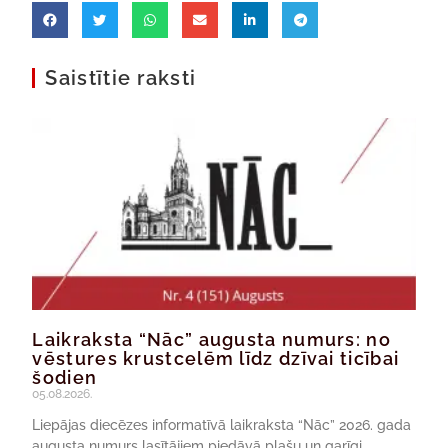
Saistītie raksti
Laikraksta “Nāc” augusta numurs: no
vēstures krustcelēm līdz dzīvai ticībai
šodien
05.08.2026.
Liepājas diecēzes informatīvā laikraksta “Nāc” 2026. gada
augusta numurs lasītājiem piedāvā plašu un garīgi