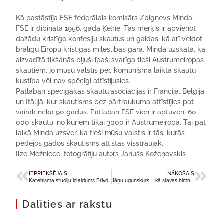
Kā pastāstīja FSE federālais komisārs Zbigņevs Minda,
FSE ir dibināta 1956. gadā Ķelnē. Tās mērķis ir apvienot
dažādu kristīgo konfesiju skautus un gaidas, kā arī veidot
brālīgu Eiropu kristīgās mīlestības garā. Minda uzskata, ka
aizvadītā tikšanās bijuši īpaši svarīga tieši Austrumeiropas
skautiem, jo mūsu valstīs pēc komunisma laikta skautu
kustība vēl nav spēcīgi attīstījusies.
Patlaban spēcīgākās skautu asociācijas ir Francijā, Beļģijā
un Itālijā, kur skautisms bez pārtraukuma attīstījies pat
vairāk nekā 90 gadus. Patlaban FSE vien ir aptuveni 60
000 skautu, no kuriem tikai 3000 ir Austrumeiropā. Tai pat
laikā Minda uzsver, ka tieši mūsu valstis ir tās, kurās
pēdējos gados skautisms attīstās visstraujāk.
Ilze Mežniece, fotogrāfiju autors Janušs Kožeņovskis
IEPRIEKŠĒJAIS
NĀKOŠAIS
Katehisma studiju izlaidums Brīvdabas muzejā
Jāņu ugunskurs – kā slavas himna “Benedictus”
Dalīties ar rakstu