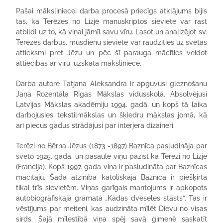
Pašai māksliniecei darba procesā priecīgs atklājums bijis
tas, ka Terēzes no Lizjē manuskriptos sieviete var rast
atbildi uz to, kā viņai jāmīl savu vīru. Lasot un analizējot sv.
Terēzes darbus, mūsdienu sieviete var raudzīties uz svētās
attieksmi pret Jēzu un pēc šī parauga mācīties veidot
attiecības ar vīru, uzskata māksliniece.
Darba autore Tatjana Aleksandra ir apguvusi gleznošanu
Jaņa Rozentāla Rīgas Mākslas vidusskolā. Absolvējusi
Latvijas Mākslas akadēmiju 1994. gadā, un kopš tā laika
darbojusies tekstilmākslas un šķiedru mākslas jomā, kā
arī piecus gadus strādājusi par interjera dizaineri.
Terēzi no Bērna Jēzus (1873 -1897) Baznīca pasludināja par
svēto 1925. gadā, un pasaulē viņu pazīst kā Terēzi no Lizjē
(Francija). Kopš 1997. gada viņa ir pasludināta par Baznīcas
mācītāju. Šāda atzinība katoliskajā Baznīcā ir piešķirta
tikai trīs sievietēm. Viņas garīgais mantojums ir apkopots
autobiogrāfiskajā grāmatā „Kādas dvēseles stāsts”. Tas ir
vēstījums par meiteni, kas audzināta mīlēt Dievu no visas
sirds. Šajā mīlestībā viņa spēj savā ģimenē saskatīt