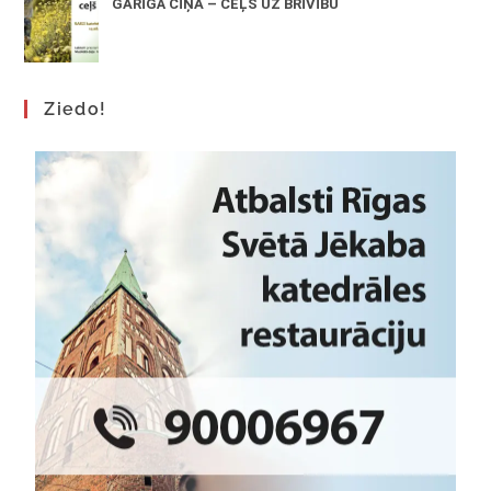
GARĪGĀ CĪŅA – CEĻŠ UZ BRĪVĪBU
Ziedo!