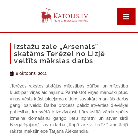
Izstāžu zālē „Arsenāls”
skatāms Terēzei no Lizjē
veltīts mākslas darbs
8 oktobris, 2011
„Terēzes rakstos atklājas mīlestības būtība, un mīlestība
kļūst par viņas aicinājumu. Pārrakstot viņas manuskriptus,
viņas vēsts kļūst pieejama citiem, savukārt mani šis darbs
garīgi pārveido. Darba process palīdz atvērties dievišķai
patiesībai, ko svētā ir izdzīvojusi. Pārrakstītā vārda spēks
izmaina domāšanu, garīgo lietu izpratni un atver sirdi
Bezgalīgajam,” sava darba „Kopā ar sv. Terēzi” anotācijā
raksta māksliniece Tatjana Aleksandra.