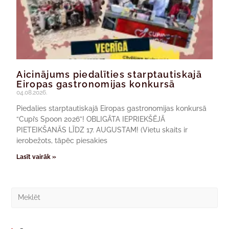
Aicinājums piedalīties starptautiskajā
Eiropas gastronomijas konkursā
04.08.2026.
Piedalies starptautiskajā Eiropas gastronomijas konkursā
“Cupi’s Spoon 2026”! OBLIGĀTA IEPRIEKŠĒJĀ
PIETEIKŠANĀS LĪDZ 17. AUGUSTAM! (Vietu skaits ir
ierobežots, tāpēc piesakies
Lasīt vairāk »