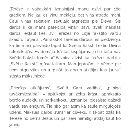
„Terēze ir vairakkārt izmainījusi manu dzīvi par 180
grādiem. Ne jau es viņu meklēju, bet viņa atrada mani.
Caur viņas rakstiem savulaik atgriezos pie Dieva. Šis
darbs ir kā mana pateicība viņai,” savu izvēli mākslas
darbā iekļaut tieši sv. Terēzes no Lizjē rakstīto vārdu
skaidro Tatjana. „Pārrakstot Terēzes darbus, es piedzīvoju,
ka tie mani pārveido tāpat kā Svētie Raksti Lektio Divina
rekolekcijās. Es domāju, kā tas iespējams, jo tie taču nav
Svētie Raksti, tomēr arī Baznīca atzīst, ka Terēzes darbi ir
„Svētie Raksti” mūsu laikam. Man joprojām ir vēlme pie
tiem atgriezties un turpināt, jo arvien atklājas kas jauns,”
stāsta māksliniece.
„Priecīgs atklājums”, „Svētā Gara vadība”, „pilnīga
tuvākmīlestība”, – aplūkojot ar zelta krāsu aprakstīto
bordo audeklu un sarkankoku, uzmanību piesaista dažādi
vārdu savienojumi. Tie ņirb gar acīm kā saulē mirguļojošs
ūdens. Mākslas darbs „runā” ar cilvēku, ir tikpat dziļš kā
Terēze no Bērna Jēzus un par sevi nemitīgi atklāj kaut ko
jaunu.