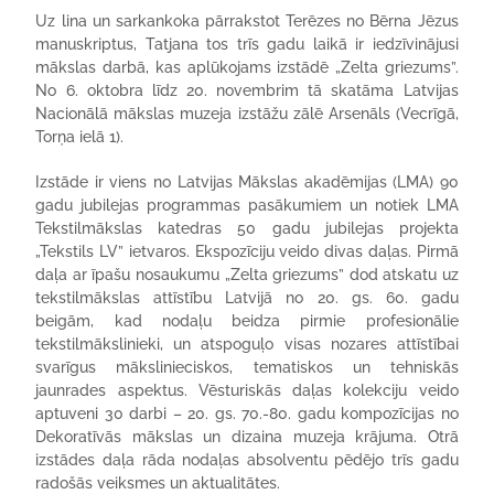
Uz lina un sarkankoka pārrakstot Terēzes no Bērna Jēzus
manuskriptus, Tatjana tos trīs gadu laikā ir iedzīvinājusi
mākslas darbā, kas aplūkojams izstādē „Zelta griezums”.
No 6. oktobra līdz 20. novembrim tā skatāma Latvijas
Nacionālā mākslas muzeja izstāžu zālē Arsenāls (Vecrīgā,
Torņa ielā 1).
Izstāde ir viens no Latvijas Mākslas akadēmijas (LMA) 90
gadu jubilejas programmas pasākumiem un notiek LMA
Tekstilmākslas katedras 50 gadu jubilejas projekta
„Tekstils LV” ietvaros. Ekspozīciju veido divas daļas. Pirmā
daļa ar īpašu nosaukumu „Zelta griezums” dod atskatu uz
tekstilmākslas attīstību Latvijā no 20. gs. 60. gadu
beigām, kad nodaļu beidza pirmie profesionālie
tekstilmākslinieki, un atspoguļo visas nozares attīstībai
svarīgus mākslinieciskos, tematiskos un tehniskās
jaunrades aspektus. Vēsturiskās daļas kolekciju veido
aptuveni 30 darbi – 20. gs. 70.-80. gadu kompozīcijas no
Dekoratīvās mākslas un dizaina muzeja krājuma. Otrā
izstādes daļa rāda nodaļas absolventu pēdējo trīs gadu
radošās veiksmes un aktualitātes.