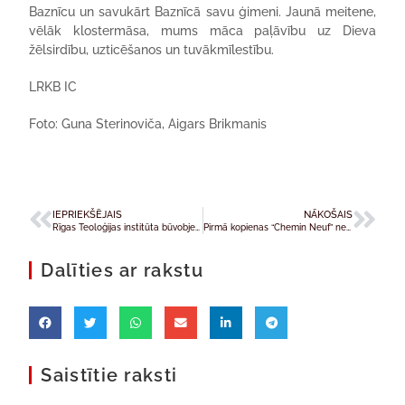
Baznīcu un savukārt Baznīcā savu ģimeni. Jaunā meitene,
vēlāk klostermāsa, mums māca paļāvību uz Dieva
žēlsirdību, uzticēšanos un tuvākmīlestību.
LRKB IC
Foto: Guna Sterinoviča, Aigars Brikmanis
IEPRIEKŠĒJAIS
NĀKOŠAIS
Rīgas Teoloģijas institūta būvobjektā notiks “Atvērto durvju diena III”
Pirmā kopienas “Chemin Neuf” nedēļas nogale jauniešiem Liepājā
Dalīties ar rakstu
Saistītie raksti