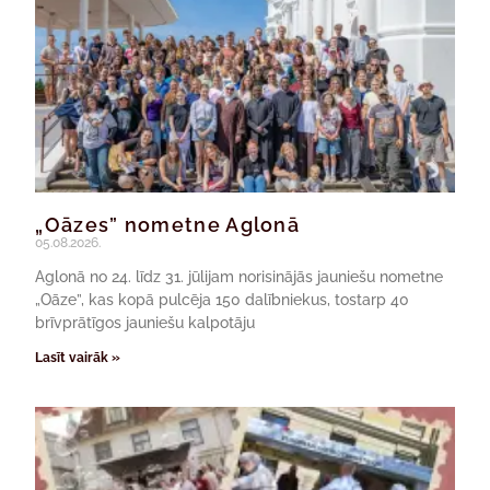
„Oāzes” nometne Aglonā
05.08.2026.
Aglonā no 24. līdz 31. jūlijam norisinājās jauniešu nometne
„Oāze”, kas kopā pulcēja 150 dalībniekus, tostarp 40
brīvprātīgos jauniešu kalpotāju
Lasīt vairāk »