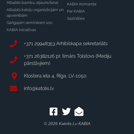
Atbalsts baznīcu atjaunošanai
KABIA Komanda
Atbalsts katoļu organizācijām un
Par KABIA
apvienībām
Sazināties
Garīgajam semināram 100
KABIA iniciatīvas
+371 29948353 Arhibīskapa sekretariāts
+371 26382126 pr. Ilmārs Tolstovs (Mediju
pārstāvjiem)
Klostera iela 4, Rīga, LV-1050
info@katolis.lv
© 2026 Katolis.lv KABIA