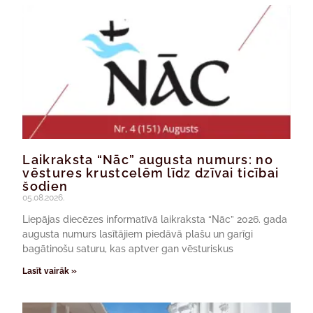
Laikraksta “Nāc” augusta numurs: no
vēstures krustcelēm līdz dzīvai ticībai
šodien
05.08.2026.
Liepājas diecēzes informatīvā laikraksta “Nāc” 2026. gada
augusta numurs lasītājiem piedāvā plašu un garīgi
bagātinošu saturu, kas aptver gan vēsturiskus
Lasīt vairāk »