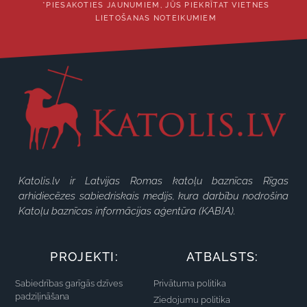
*PIESAKOTIES JAUNUMIEM, JŪS PIEKRĪTAT VIETNES
LIETOŠANAS NOTEIKUMIEM
Katolis.lv ir Latvijas Romas katoļu baznīcas Rīgas
arhidiecēzes sabiedriskais medijs, kura darbību nodrošina
Katoļu baznīcas informācijas aģentūra (KABIA).
PROJEKTI:
ATBALSTS:
Sabiedrības garīgās dzīves
Privātuma politika
padziļināšana
Ziedojumu politika