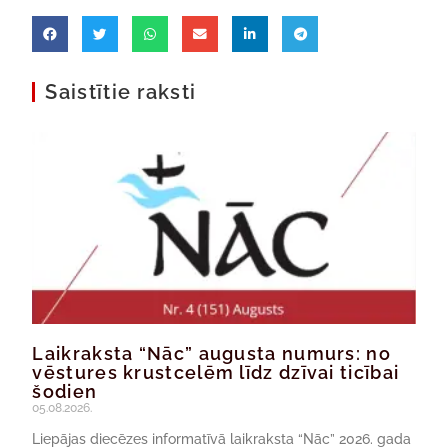
Saistītie raksti
Laikraksta “Nāc” augusta numurs: no
vēstures krustcelēm līdz dzīvai ticībai
šodien
05.08.2026.
Liepājas diecēzes informatīvā laikraksta “Nāc” 2026. gada