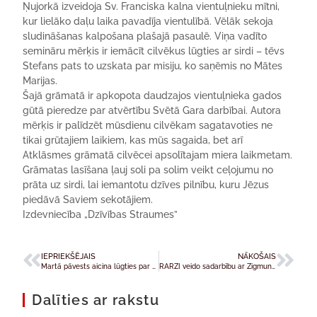
Ņujorkā izveidoja Sv. Franciska kalna vientuļnieku mītni,
kur lielāko daļu laika pavadīja vientulībā. Vēlāk sekoja
sludināšanas kalpošana plašajā pasaulē. Viņa vadīto
semināru mērķis ir iemācīt cilvēkus lūgties ar sirdi – tēvs
Stefans pats to uzskata par misiju, ko saņēmis no Mātes
Marijas.
Šajā grāmatā ir apkopota daudzajos vientuļnieka gados
gūtā pieredze par atvērtību Svētā Gara darbībai. Autora
mērķis ir palīdzēt mūsdienu cilvēkam sagatavoties ne
tikai grūtajiem laikiem, kas mūs sagaida, bet arī
Atklāsmes grāmatā cilvēcei apsolītajam miera laikmetam.
Grāmatas lasīšana ļauj soli pa solim veikt ceļojumu no
prāta uz sirdi, lai iemantotu dzīves pilnību, kuru Jēzus
piedāvā Saviem sekotājiem.
Izdevniecība „Dzīvības Straumes”
IEPRIEKŠĒJAIS
NĀKOŠAIS
Martā pāvests aicina lūgties par sievietes lomas atzīšanu sabiedrībā
RARZI veido sadarbību ar Zigmunda Lezinska katehēzes koledžu Baltkrievijā
Dalīties ar rakstu