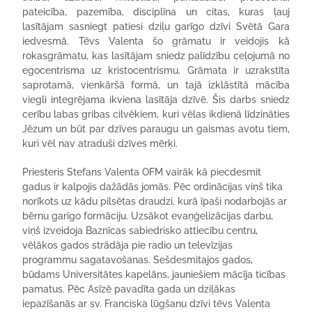
pateicība, pazemība, disciplīna un citas, kuras ļauj
lasītājam sasniegt patiesi dziļu garīgo dzīvi Svētā Gara
iedvesmā. Tēvs Valenta šo grāmatu ir veidojis kā
rokasgrāmatu, kas lasītājam sniedz palīdzību ceļojumā no
egocentrisma uz kristocentrismu. Grāmata ir uzrakstīta
saprotamā, vienkāršā formā, un tajā izklāstītā mācība
viegli integrējama ikviena lasītāja dzīvē. Šis darbs sniedz
cerību labas gribas cilvēkiem, kuri vēlas ikdienā līdzināties
Jēzum un būt par dzīves paraugu un gaismas avotu tiem,
kuri vēl nav atraduši dzīves mērķi.
Priesteris Stefans Valenta OFM vairāk kā piecdesmit
gadus ir kalpojis dažādās jomās. Pēc ordinācijas viņš tika
norīkots uz kādu pilsētas draudzi, kurā īpaši nodarbojās ar
bērnu garīgo formāciju. Uzsākot evaņģelizācijas darbu,
viņš izveidoja Baznīcas sabiedrisko attiecību centru,
vēlākos gados strādāja pie radio un televīzijas
programmu sagatavošanas. Sešdesmitajos gados,
būdams Universitātes kapelāns, jauniešiem mācīja ticības
pamatus. Pēc Asīzē pavadīta gada un dziļākas
iepazīšanās ar sv. Franciska lūgšanu dzīvi tēvs Valenta