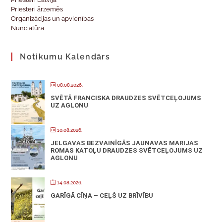
Priesteri ārzemēs
Organizācijas un apvienības
Nunciatūra
Notikumu Kalendārs
08.08.2026.
SVĒTĀ FRANCISKA DRAUDZES SVĒTCEĻOJUMS
UZ AGLONU
10.08.2026.
JELGAVAS BEZVAINĪGĀS JAUNAVAS MARIJAS
ROMAS KATOĻU DRAUDZES SVĒTCEĻOJUMS UZ
AGLONU
14.08.2026.
GARĪGĀ CĪŅA – CEĻŠ UZ BRĪVĪBU