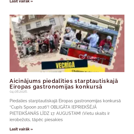
Lasīt vairāk »
Aicinājums piedalīties starptautiskajā
Eiropas gastronomijas konkursā
04.08.2026.
Piedalies starptautiskajā Eiropas gastronomijas konkursā
“Cupi’s Spoon 2026”! OBLIGĀTA IEPRIEKŠĒJĀ
PIETEIKŠANĀS LĪDZ 17. AUGUSTAM! (Vietu skaits ir
ierobežots, tāpēc piesakies
Lasīt vairāk »