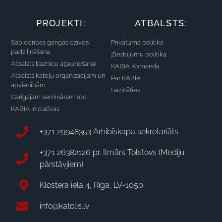
PROJEKTI:
ATBALSTS:
Sabiedrības garīgās dzīves
Privātuma politika
padziļināšana
Ziedojumu politika
Atbalsts baznīcu atjaunošanai
KABIA Komanda
Atbalsts katoļu organizācijām un
Par KABIA
apvienībām
Sazināties
Garīgajam semināram 100
KABIA iniciatīvas
+371 29948353 Arhibīskapa sekretariāts
+371 26382126 pr. Ilmārs Tolstovs (Mediju
pārstāvjiem)
Klostera iela 4, Rīga, LV-1050
info@katolis.lv