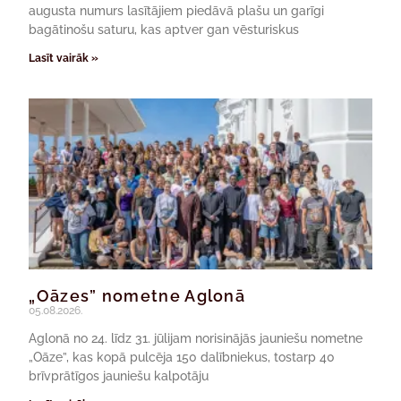
augusta numurs lasītājiem piedāvā plašu un garīgi
bagātinošu saturu, kas aptver gan vēsturiskus
Lasīt vairāk »
„Oāzes” nometne Aglonā
05.08.2026.
Aglonā no 24. līdz 31. jūlijam norisinājās jauniešu nometne
„Oāze”, kas kopā pulcēja 150 dalībniekus, tostarp 40
brīvprātīgos jauniešu kalpotāju