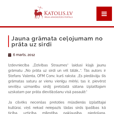
Jauna grāmata ceļojumam no
prāta uz sirdi
6 marts, 2012
Izdevniecība „Dzīvības Straumes” laidusi klajā jaunu
grāmatu „No prāta uz sirdi un vēl tālāk…”. Tās autors ir
Stefans Valenta, OFM Conv, kurš raksta: „Es piedāvāju šīs
grāmatas saturu ar vienu vienīgu mērķi, tas ir, pievērst
sevišķu uzmanību sirdij pretstatā sātana izplatītajam
uzskatam par prāta dievišķošanu visā pasaulē.”
Ja cilvēks necenšas pretoties mūsdienās izplatītajai
kultūrai, viņš nekad neiepazīs tādas sirds īpašības kā
ticība, uzticība, mīlestība, paklausība, piedošana,