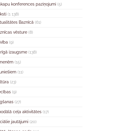
skapu konferences paziņojumi
(5)
ksti
(1 138)
tualitātes Baznīcā
(61)
znīcas vēsture
(8)
īvība
(9)
rīgā izaugsme
(138)
imenēm
(15)
uniešiem
(11)
ltūra
(23)
ecības
(9)
gšanas
(27)
nodālā ceļa aktivitātes
(17)
ciālie jautājumi
(20)