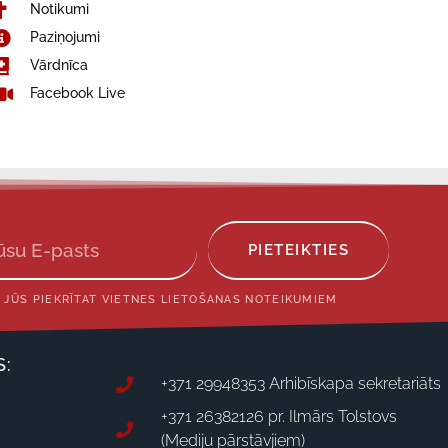
Notikumi
Paziņojumi
Vārdnīca
Facebook Live
PIETEIKTIES
 JŪS PIEKRĪTAT VIETNES LIETOŠANAS NOTEIKUMIEM
S:
+371 29948353 Arhibīskapa sekretariāts
+371 26382126 pr. Ilmārs Tolstovs
(Mediju pārstāvjiem)