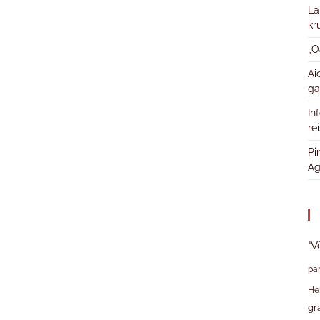
La
kr
„O
Ai
ga
In
re
Pi
Ag
"V
pa
He
gr