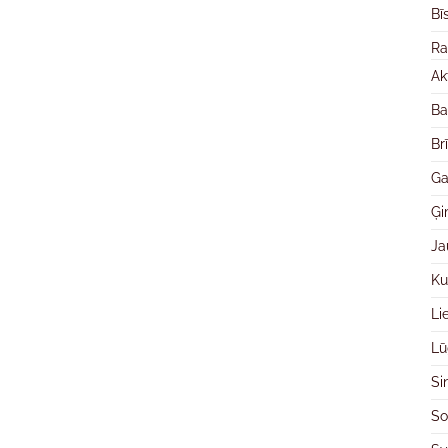
Bī
Ra
Ak
Ba
Br
Ga
Ģ
Ja
Ku
Li
Lū
Si
So