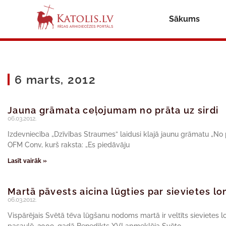
Sākums
6 marts, 2012
Jauna grāmata ceļojumam no prāta uz sirdi
06.03.2012.
Izdevniecība „Dzīvības Straumes” laidusi klajā jaunu grāmatu „No pr
OFM Conv, kurš raksta: „Es piedāvāju
Lasīt vairāk »
Martā pāvests aicina lūgties par sievietes l
06.03.2012.
Vispārējais Svētā tēva lūgšanu nodoms martā ir veltīts sievietes lo