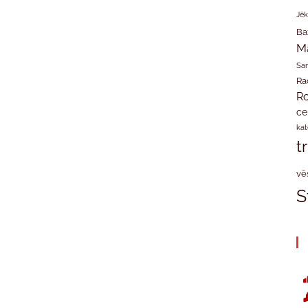
Jēk
Ba
M
San
Ra
Ro
ce
kat
t
vē
S