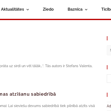
Aktualitātes
Ziedo
Baznīca
Ticī
āta uz sirdi un vēl tālāk…”. Tās autors ir Stefans Valenta,
omas atzīšanu sabiedrībā
mai: Lai sieviešu devums sabiedrībā tiek pilnībā atzīts visā
Ad