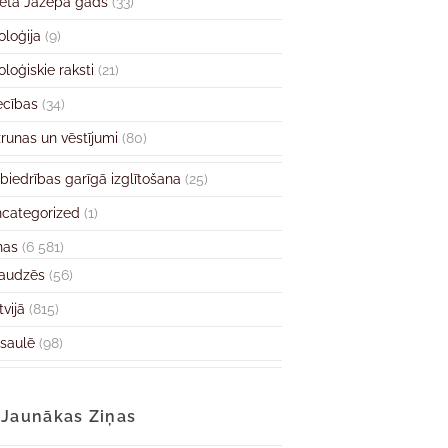
ētā Jāzepa gads
(33)
oloģija
(9)
oloģiskie raksti
(21)
ecības
(34)
runas un vēstījumi
(80)
biedrības garīgā izglītošana
(25)
categorized
(1)
ņas
(6 581)
audzēs
(56)
tvijā
(815)
saulē
(98)
Jaunākas Ziņas