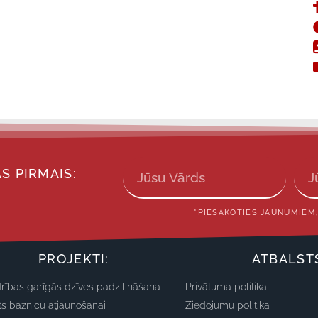
S PIRMAIS:
*PIESAKOTIES JAUNUMIEM,
PROJEKTI:
ATBALST
rības garīgās dzīves padziļināšana
Privātuma politika
ts baznīcu atjaunošanai
Ziedojumu politika