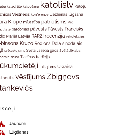
katolislv
Katoļu
aba katedrāle
kalpošana
znīcas Vēstnesis
Lieldienas
lūgšana
konference
āra Kiope
patriotisms
mīlestība
Pro
pāvests
Pāvests Francisks
ctitate
pārdomas
recenzija
RARZI
dio Marija Latvija
rekolekcijas
binsons Kruzo
Rodions Doļa
sinodālais
ļš
svētceļojums
Svētā Jāzepa gads
Svētā Jēkaba
tradīcija
edrāle
ticība
Tiecības
rūkumcietēji
Ukraina
tulkojums
Zbigņevs
vēstījums
stnesītis
tankevičs
Īsceļi
Jaunumi
Lūgšanas