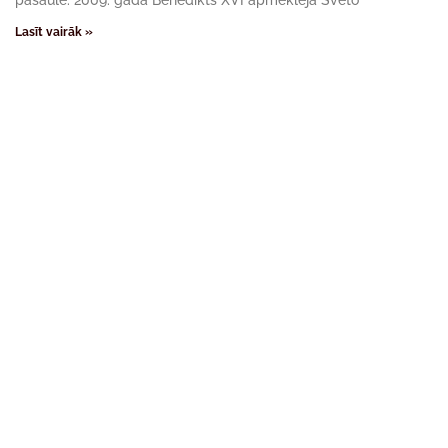
pasaulē. 2009. gadā Benedikts XVI apmeklēja Svēto
Lasīt vairāk »