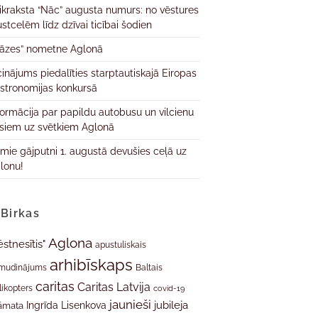
ikraksta “Nāc” augusta numurs: no vēstures
ustcelēm līdz dzīvai ticībai šodien
āzes” nometne Aglonā
cinājums piedalīties starptautiskajā Eiropas
stronomijas konkursā
formācija par papildu autobusu un vilcienu
isiem uz svētkiem Aglonā
rmie gājputni 1. augustā devušies ceļā uz
lonu!
Birkas
Aglona
ēstnesītis"
apustuliskais
arhibīskaps
mudinājums
Baltais
caritas
Caritas Latvija
likopters
covid-19
jaunieši
jubileja
Ingrīda Lisenkova
āmata