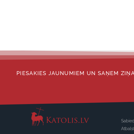
PIESAKIES JAUNUMIEM UN SAŅEM ZIŅA
Sabied
Atbals