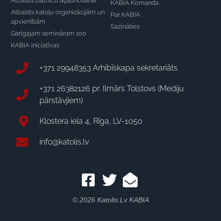
Atbalsts baznīcu atjaunošanai
KABIA Komanda
Atbalsts katoļu organizācijām un
Par KABIA
apvienībām
Sazināties
Garīgajam semināram 100
KABIA iniciatīvas
+371 29948353 Arhibīskapa sekretariāts
+371 26382126 pr. Ilmārs Tolstovs (Mediju
pārstāvjiem)
Klostera iela 4, Rīga, LV-1050
info@katolis.lv
© 2026 Katolis.lv KABIA