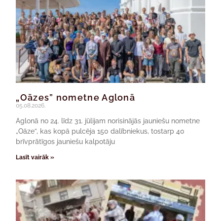
„Oāzes” nometne Aglonā
05.08.2026.
Aglonā no 24. līdz 31. jūlijam norisinājās jauniešu nometne
„Oāze”, kas kopā pulcēja 150 dalībniekus, tostarp 40
brīvprātīgos jauniešu kalpotāju
Lasīt vairāk »