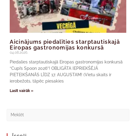
Aicinājums piedalīties starptautiskajā
Eiropas gastronomijas konkursā
04.08.2026.
Piedalies starptautiskajā Eiropas gastronomijas konkursā
“Cupi’s Spoon 2026”! OBLIGĀTA IEPRIEKŠĒJĀ
PIETEIKŠANĀS LĪDZ 17. AUGUSTAM! (Vietu skaits ir
ierobežots, tāpēc piesakies
Lasīt vairāk »
Īsceļi