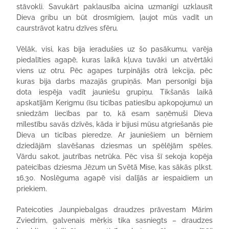
stāvokli. Savukārt paklausība aicina uzmanīgi uzklausīt
Dieva gribu un būt drosmīgiem, ļaujot mūs vadīt un
caurstrāvot katru dzīves sfēru.
Vēlāk, visi, kas bija ieradušies uz šo pasākumu, varēja
piedalīties agapē, kuras laikā kļuva tuvāki un atvērtāki
viens uz otru. Pēc agapes turpinājās otrā lekcija, pēc
kuras bija darbs mazajās grupiņās. Man personīgi bija
dota iespēja vadīt jauniešu grupiņu. Tikšanās laikā
apskatījām Kerigmu (īsu ticības patiesību apkopojumu) un
sniedzām liecības par to, kā esam saņēmuši Dieva
mīlestību savās dzīvēs, kāda ir bijusi mūsu atgriešanās pie
Dieva un ticības pieredze. Ar jauniešiem un bērniem
dziedājām slavēšanas dziesmas un spēlējām spēles.
Vārdu sakot, jautrības netrūka. Pēc visa šī sekoja kopēja
pateicības dziesma Jēzum un Svētā Mise, kas sākās plkst.
16.30. Noslēguma agapē visi dalījās ar iespaidiem un
priekiem.
Pateicoties Jaunpiebalgas draudzes prāvestam Mārim
Zviedrim, galvenais mērķis tika sasniegts – draudzes