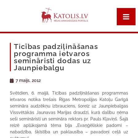
Ticības padziļināšanas
programma ietvaros
semināristi dodas uz
Jaunpiebalgu
7 maijs, 2012
Svētdien, 6. maijā, Ticības padziļināšanas programmas
ietvaros notika trešais Rīgas Metropolijas Katoļu Garīgā
semināra audzēkņu izbrauciens, šoreiz uz Jaunpiebalgas
Vissvētākās Jaunavas Marijas draudzi, kurā dalību ņēma
seši semināristi un semināra rektors pr. Pauls Kļaviņš. Šajā
reizē aplūkojamā tēma bija „Evaņģēliskie padomi –
nabadzība, šķīstība un paklausība – pavadoņi ceļā uz