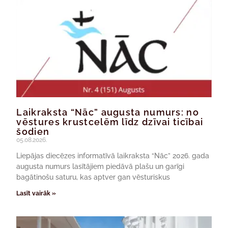
Laikraksta “Nāc” augusta numurs: no
vēstures krustcelēm līdz dzīvai ticībai
šodien
05.08.2026.
Liepājas diecēzes informatīvā laikraksta “Nāc” 2026. gada
augusta numurs lasītājiem piedāvā plašu un garīgi
bagātinošu saturu, kas aptver gan vēsturiskus
Lasīt vairāk »