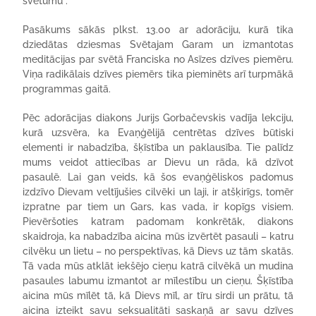
svētumu”.
Pasākums sākās plkst. 13.00 ar adorāciju, kurā tika
dziedātas dziesmas Svētajam Garam un izmantotas
meditācijas par svētā Franciska no Asīzes dzīves piemēru.
Viņa radikālais dzīves piemērs tika pieminēts arī turpmākā
programmas gaitā.
Pēc adorācijas diakons Jurijs Gorbačevskis vadīja lekciju,
kurā uzsvēra, ka Evaņģēlijā centrētas dzīves būtiski
elementi ir nabadzība, šķīstība un paklausība. Tie palīdz
mums veidot attiecības ar Dievu un rāda, kā dzīvot
pasaulē. Lai gan veids, kā šos evaņģēliskos padomus
izdzīvo Dievam veltījušies cilvēki un laji, ir atšķirīgs, tomēr
izpratne par tiem un Gars, kas vada, ir kopīgs visiem.
Pievēršoties katram padomam konkrētāk, diakons
skaidroja, ka nabadzība aicina mūs izvērtēt pasauli – katru
cilvēku un lietu – no perspektīvas, kā Dievs uz tām skatās.
Tā vada mūs atklāt iekšējo cieņu katrā cilvēkā un mudina
pasaules labumu izmantot ar mīlestību un cieņu. Šķīstība
aicina mūs mīlēt tā, kā Dievs mīl, ar tīru sirdi un prātu, tā
aicina izteikt savu seksualitāti saskaņā ar savu dzīves