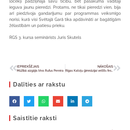
locekļi padziļināja savu ticību, bet pasākuma vadītāji
ieguva jaunu pieredzi. Protams, ne tikai pieredzi vien, bija
arī piedzīvoja gandarījumu par programmas veiksmīgo
norisi, kurā visi Svētajā Garā tika apdāvināti ar bagātīgām
žēlastībām un patiesu prieku.
RGS 3. kursa seminārists Juris Skutels
IEPRIEKŠĒJAIS
NĀKOŠAIS
Mūžībā aizgājis tēvs Rufus Pereira
Rīgas Katoļu ģimnāzijai veltīts festivāls Itālijas ziemeļos
Dalīties ar rakstu
Saistītie raksti