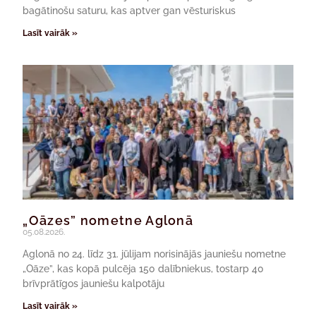
bagātinošu saturu, kas aptver gan vēsturiskus
Lasīt vairāk »
„Oāzes” nometne Aglonā
05.08.2026.
Aglonā no 24. līdz 31. jūlijam norisinājās jauniešu nometne
„Oāze”, kas kopā pulcēja 150 dalībniekus, tostarp 40
brīvprātīgos jauniešu kalpotāju
Lasīt vairāk »