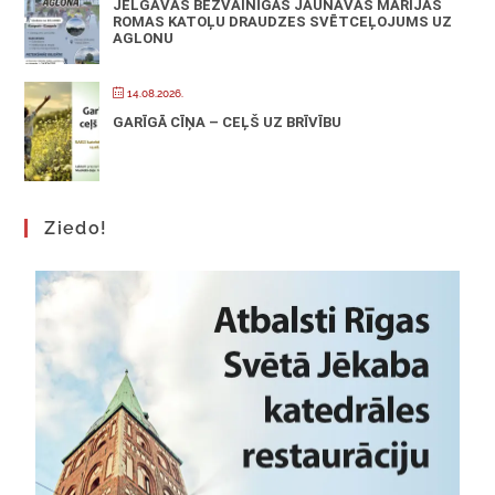
JELGAVAS BEZVAINĪGĀS JAUNAVAS MARIJAS
ROMAS KATOĻU DRAUDZES SVĒTCEĻOJUMS UZ
AGLONU
14.08.2026.
GARĪGĀ CĪŅA – CEĻŠ UZ BRĪVĪBU
Ziedo!