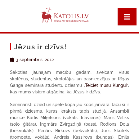
Jēzus ir dzīvs!
3 septembris, 2012
Sākoties jaunajam mācību gadam, sveicam visus
skolēnus, studentus, skolotājus un pasniedzējus ar Rīgas
Garīgā semināra studentu dziesmu
„Teiciet mūsu Kungu!”
,
kas mums visiem atgādina, ka Jēzus ir dzīvs.
Semināristi dzied un spēlē kopā jau kopš janvāra, taču šī ir
pirmā dziesma, kuras ieraksts tapis studijā. Ansamblī
muzicē Kārlis Miķelsons (vokāls, klavieres), Māris Veliks
(solo ģitāra), Ingmārs Zvirgzdiņš (bass), Rodions Doļa
(bekvokāls), Renārs Birkovs (bekvokāls), Juris Skutels
(trompete, vokāls), Andrejs Kassirovs (bungas), Emīls