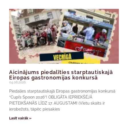
Aicinājums piedalīties starptautiskajā
Eiropas gastronomijas konkursā
04.08.2026.
Piedalies starptautiskajā Eiropas gastronomijas konkursā
“Cupi’s Spoon 2026”! OBLIGĀTA IEPRIEKŠĒJĀ
PIETEIKŠANĀS LĪDZ 17. AUGUSTAM! (Vietu skaits ir
ierobežots, tāpēc piesakies
Lasīt vairāk »