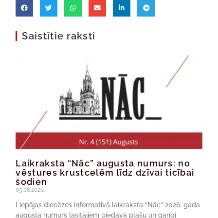
Saistītie raksti
Laikraksta “Nāc” augusta numurs: no
vēstures krustcelēm līdz dzīvai ticībai
šodien
05.08.2026.
Liepājas diecēzes informatīvā laikraksta “Nāc” 2026. gada
augusta numurs lasītājiem piedāvā plašu un garīgi