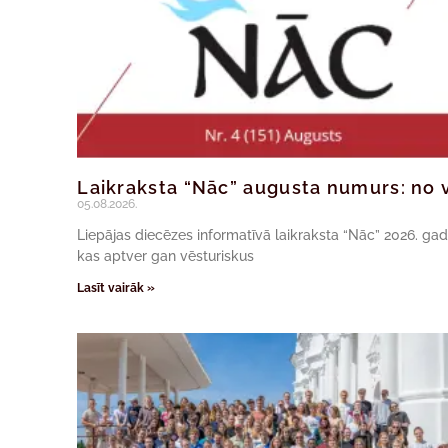
Laikraksta “Nāc” augusta numurs: no v
05.08.2026.
Liepājas diecēzes informatīvā laikraksta “Nāc” 2026. ga
kas aptver gan vēsturiskus
Lasīt vairāk »