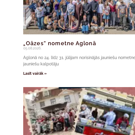
„Oāzes” nometne Aglonā
05.08.2026.
Aglonā no 24. līdz 31. jūlijam norisinājās jauniešu nomet
jauniešu kalpotāju
Lasīt vairāk »