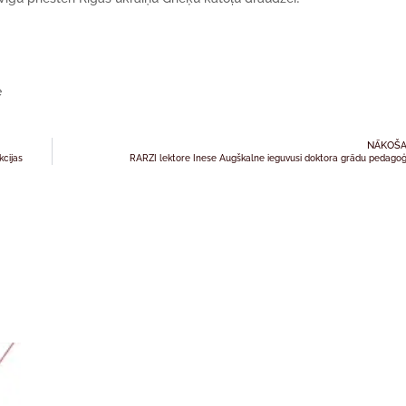
ē
NĀKOŠA
kcijas
RARZI lektore Inese Augškalne ieguvusi doktora grādu pedagoģ