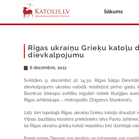
Sākums
Rīgas ukraiņu Grieķu katoļu d
dievkalpojumu
6 decembris, 2012
Svētdien, 9. decembrī, pl. 14.30, Rīgas Sāpju Dievmāte
dievkalpojums ukraiņu valodā, noslēdzot pirmo gadu, k
Baznīcas bīskapu svētību regulāri notiek liturģijas aus
Rīgas arhibīskaps – metropolīts Zbigņevs Stankevičs.
Līdz šim topošajā Rīgas ukraiņu Grieķu katoļu draudzē r
Viļņas baziliāņu klostera priekšnieks tēvs Pavlo Jahimecs, 
lai Rīgas ukraiņu grieķu katoļi nepaliktu bez dzimtajā val
Pateicamies Dievam par iesākto un lūdzamies par pastāvī