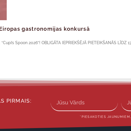
ā Eiropas gastronomijas konkursā
sā “Cupi’s Spoon 2026”! OBLIGĀTA IEPRIEKŠĒJĀ PIETEIKŠANĀS LĪDZ 17
S PIRMAIS:
*PIESAKOTIES JAUNUMIEM,