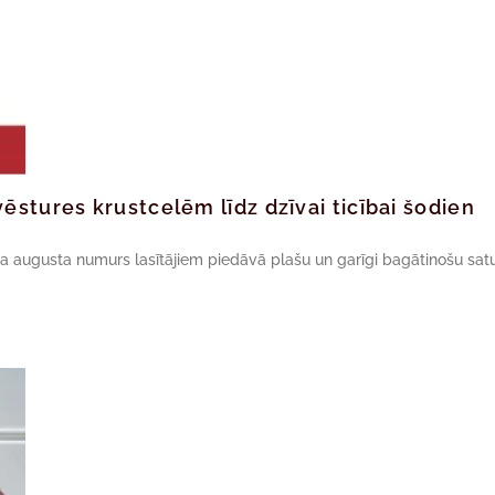
ēstures krustcelēm līdz dzīvai ticībai šodien
da augusta numurs lasītājiem piedāvā plašu un garīgi bagātinošu satu