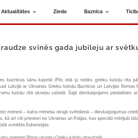
Aktualitātes
Ziedo
Baznīca
Ticī
raudze svinēs gada jubileju ar svētk
s baznīcas sānu kapelā (Pils ielā 5) notiks grieķu katoļu rita jub
ad Latvijā ar Ukrainas Grieķu katoļu Baznīcas un Latvijas Romas 
trumu katoļu ritā ukraiņu valodā. Šajā dievkalpojums piedalīsies arī
eizi mēnesī – katra mēneša otrajā svētdienā – dievkalpojumus celeb
kā arī citi priesteri no Ukrainas un Polijas, kas speciāli mērījuši tālo
odā svinētās Euharistijas.
gu priesteri Rīgas ukraiņu Grieķu katoļu draudzei!