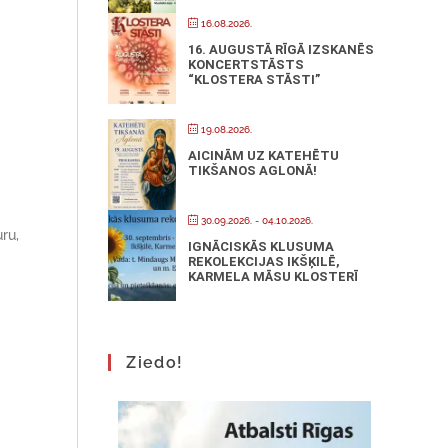
16.08.2026.
16. AUGUSTĀ RĪGĀ IZSKANĒS
KONCERTSTĀSTS
“KLOSTERA STĀSTI”
19.08.2026.
AICINĀM UZ KATEHĒTU
TIKŠANOS AGLONĀ!
30.09.2026.
- 04.10.2026.
ru,
IGNĀCISKĀS KLUSUMA
REKOLEKCIJAS IKŠĶILĒ,
KARMELA MĀSU KLOSTERĪ
Ziedo!