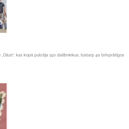
ne „Oāze”, kas kopā pulcēja 150 dalībniekus, tostarp 40 brīvprātīgos