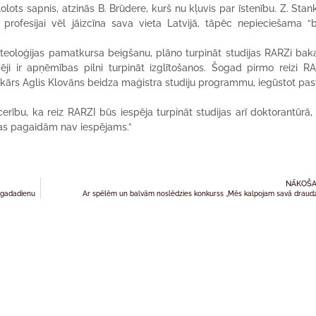
 lolots sapnis, atzinās B. Brūdere, kurš nu kļuvis par īstenību. Z. Stan
i profesijai vēl jāizcīna sava vieta Latvijā, tāpēc nepieciešama “
s teoloģijas pamatkursa beigšanu, plāno turpināt studijas RARZi bak
 ir apņēmības pilni turpināt izglītošanos. Šogad pirmo reizi RA
ikārs Aglis Klovāns beidza maģistra studiju programmu, iegūstot pas
rību, ka reiz RARZI būs iespēja turpināt studijas arī doktorantūrā,
i tas pagaidām nav iespējams.”
NĀKOŠA
s gadadienu
Ar spēlēm un balvām noslēdzies konkurss „Mēs kalpojam savā draud