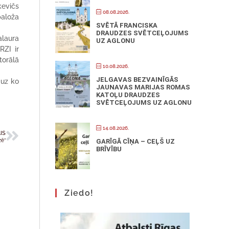
kevičs
08.08.2026.
baloža
SVĒTĀ FRANCISKA
DRAUDZES SVĒTCEĻOJUMS
alaura
UZ AGLONU
RZI ir
torālā
10.08.2026.
JELGAVAS BEZVAINĪGĀS
 uz ko
JAUNAVAS MARIJAS ROMAS
KATOĻU DRAUDZES
SVĒTCEĻOJUMS UZ AGLONU
14.08.2026.
IS
zē”
GARĪGĀ CĪŅA – CEĻŠ UZ
BRĪVĪBU
Ziedo!