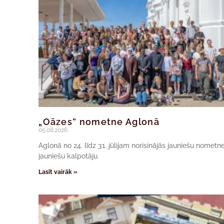
„Oāzes” nometne Aglonā
05.08.2026.
Aglonā no 24. līdz 31. jūlijam norisinājās jauniešu nomet
jauniešu kalpotāju
Lasīt vairāk »