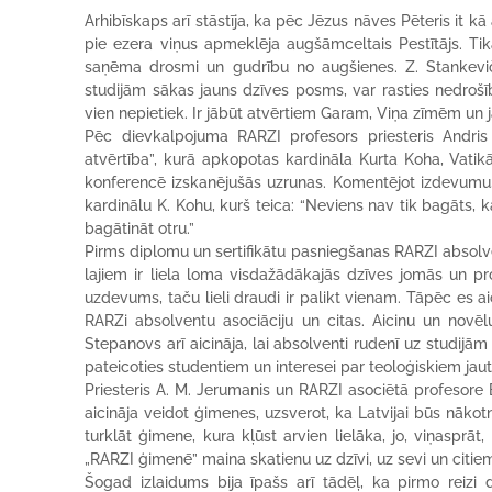
Arhibīskaps arī stāstīja, ka pēc Jēzus nāves Pēteris it kā 
pie ezera viņus apmeklēja augšāmceltais Pestītājs. Ti
saņēma drosmi un gudrību no augšienes. Z. Stankevi
studijām sākas jauns dzīves posms, var rasties nedrošība
vien nepietiek. Ir jābūt atvērtiem Garam, Viņa zīmēm un j
Pēc dievkalpojuma RARZI profesors priesteris Andris
atvērtība”, kurā apkopotas kardināla Kurta Koha, Vatikā
konferencē izskanējušās uzrunas. Komentējot izdevumu, A
kardinālu K. Kohu, kurš teica: “Neviens nav tik bagāts, 
bagātināt otru.”
Pirms diplomu un sertifikātu pasniegšanas RARZI absolven
lajiem ir liela loma visdažādākajās dzīves jomās un profe
uzdevums, taču lieli draudi ir palikt vienam. Tāpēc es aic
RARZi absolventu asociāciju un citas. Aicinu un novēlu
Stepanovs arī aicināja, lai absolventi rudenī uz studij
pateicoties studentiem un interesei par teoloģiskiem jau
Priesteris A. M. Jerumanis un RARZI asociētā profesore 
aicināja veidot ģimenes, uzsverot, ka Latvijai būs nākotn
turklāt ģimene, kura kļūst arvien lielāka, jo, viņasprāt, 
„RARZI ģimenē” maina skatienu uz dzīvi, uz sevi un citie
Šogad izlaidums bija īpašs arī tādēļ, ka pirmo reizi