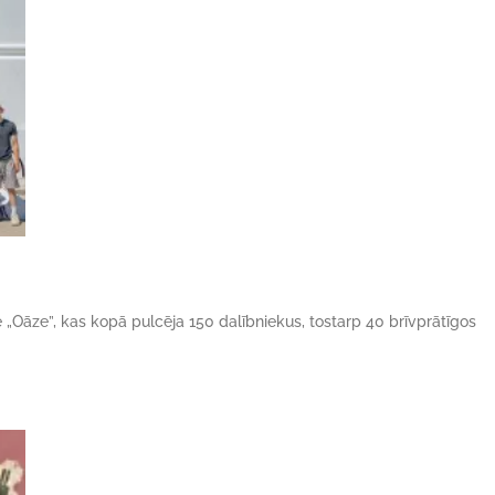
ne „Oāze”, kas kopā pulcēja 150 dalībniekus, tostarp 40 brīvprātīgos