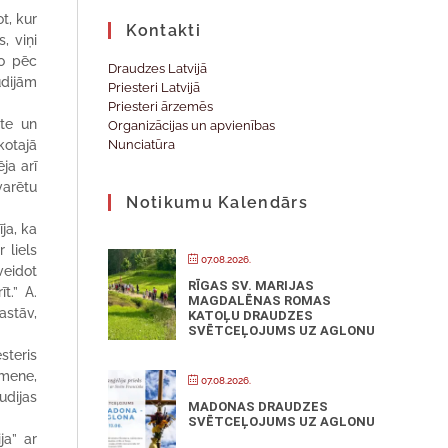
t, kur
Kontakti
, viņi
jo pēc
Draudzes Latvijā
udijām
Priesteri Latvijā
Priesteri ārzemēs
āte un
Organizācijas un apvienības
kotajā
Nunciatūra
ja arī
varētu
Notikumu Kalendārs
ja, ka
 liels
07.08.2026.
veidot
RĪGAS SV. MARIJAS
t.” A.
MAGDALĒNAS ROMAS
astāv,
KATOĻU DRAUDZES
SVĒTCEĻOJUMS UZ AGLONU
steris
imene,
07.08.2026.
udijas
MADONAS DRAUDZES
SVĒTCEĻOJUMS UZ AGLONU
ja” ar