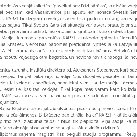
atgriezās vecajās sliedēs, “pavelkot sev līdzi pārējos”, jo atsāka zvejo
kai pēc tam, kad Vasarsvētkos pār apustuļiem nonāca Svētais Gars
čs RARZI beidzējiem novēlēja saņemt šo gudrību no augšienes, 
s sajūta. Tikai Svētais Gars šai situācija var atvērt prātu, jo ar st
ābūt gataviem sludināt, neskatoties uz grūtībām, kuras noteikti būs.
 Marija Jerumanis prezentēja RARZI jaunizdoto grāmatu “Identit
na Kristiešu vienotības padomes prezidenta, vizītes laikā Latvijā rī
. M. Jerumanis sacīja, ka ekumenisms ir izaicinājums. Bet viņš citē
ka nebūtu vajadzīga otra bagātība, un neviens nav tik nabags, lai ne
tus uzrunāja institūta direktora p.i. Aleksandrs Stepanovs, kurš sacī
sijās. Tai pat laikā viņš norādīja: “Jūs dosieties pasaulē, un tas ir
inu, lai veidojat asociācijas, nepaliekat vieni. Jau izskanējusi doma 
, esiet tie, kas tās veidojat. Tikai kopā mēs varam kaut ko izdarī
ām RARZI savā vietā atved pa vienam jaunam studentam, jo institūts p
tājumiem.
Baiba Brūdere, uzrunājot absolventus, pieskārās ģimenes tēmai. Prie
e, ja būs ģimenes. B. Brūdere papildināja, ka arī RARZI ir kā liela ģ
pirmo reizi izlaidumā telpa ir bijusi tik piepildīta. Viņa sacīja, ka st
m. Viņa aicināja absolventus nebeigt uzsākto virzību dziļumā.
 diplomus saņēma maģistri, kas beiguši studiju programmu “Reliģi