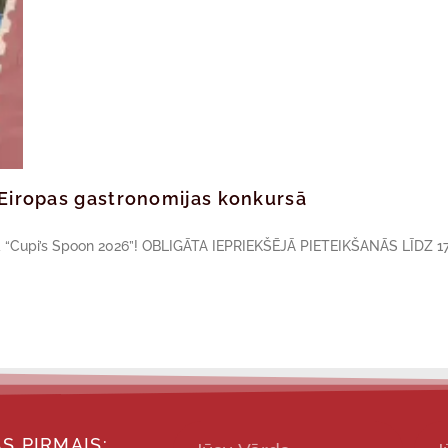
ā Eiropas gastronomijas konkursā
sā “Cupi’s Spoon 2026”! OBLIGĀTA IEPRIEKŠĒJĀ PIETEIKŠANĀS LĪDZ 17
S PIRMAIS: