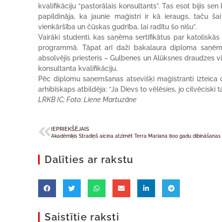
kvalifikāciju “pastorālais konsultants”. Tas esot bijis sen
papildināja, ka jaunie maģistri ir kā ieraugs, taču ša
vienkāršība un čūskas gudrība, lai radītu šo nišu”.
Vairāki studenti, kas saņēma sertifikātus par katoliskā
programmā. Tāpat arī daži bakalaura diploma saņēmēji
absolvējis priesteris – Gulbenes un Alūksnes draudzes v
konsultanta kvalifikāciju.
Pēc diplomu saņemšanas atsevišķi maģistranti izteica ce
arhibīskaps atbildēja: “Ja Dievs to vēlēsies, jo cilvēcisk
LRKB IC; Foto: Liene Martuzāne
IEPRIEKŠĒJAIS
Akadēmiķis Stradiņš aicina atzīmēt Terra Mariana 800 gadu dibināšana
Dalīties ar rakstu
Saistītie raksti