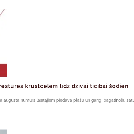
ēstures krustcelēm līdz dzīvai ticībai šodien
da augusta numurs lasītājiem piedāvā plašu un garīgi bagātinošu satu