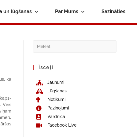
ba un lūgšanas
Par Mums
Sazināties
Īsceļi
us, kā
Jaunumi
Lūgšanas
skaps-
Notikumi
. Viņš
Paziņojumi
 viņam
Vārdnīca
iemēru
kāršas
Facebook Live