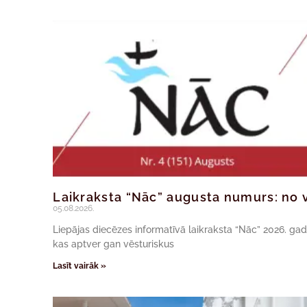
Laikraksta “Nāc” augusta numurs: no v
05.08.2026.
Liepājas diecēzes informatīvā laikraksta “Nāc” 2026. ga
kas aptver gan vēsturiskus
Lasīt vairāk »