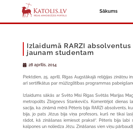
Sākums
Izlaidumā RARZI absolventus 
jaunam studentam
28 aprīlis, 2014
Piektdien, 25. aprīlī, Rīgas Augstākajā reliģijas zinātņu
arī sertifikātus par mūžizglītības programmas pabeigša
Izlaidums sākās ar Svēto Misi Rīgas Svētās Marijas Ma
metropolīts Zbigņevs Stankevičs. Komentējot dienas las
sacīja, ka zināmā mērā Pēteris bija RARZI absolvents, ku
bija, jo pats Jēzus bija viņa profesors, kurš ne tikai la
rādot, kā zināšanas iemiesot praksē”. Pēteris bija labi 
kalpones un noliedza Jēzu. Zināšanas vien viņu pārbaud