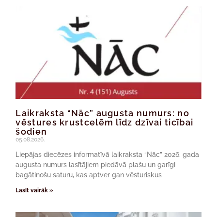
Laikraksta “Nāc” augusta numurs: no
vēstures krustcelēm līdz dzīvai ticībai
šodien
05.08.2026.
Liepājas diecēzes informatīvā laikraksta “Nāc” 2026. gada
augusta numurs lasītājiem piedāvā plašu un garīgi
bagātinošu saturu, kas aptver gan vēsturiskus
Lasīt vairāk »