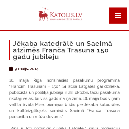
Jēkaba katedrālē un Saeimā
atzīmēs Franča Trasuna 150
gadu jubileju
9 maijs, 2014
16. maijā Rīgā norisināsies pasākumu programma
“Francim Trasunam – 150”. Šī izcilā Latgales garīdznieka,
publicista un politiķa jubileja ir 28. oktobrī, taču pasākuma
rīkotāji vēlas, lai viss gads ir viņa zīmē. 16. maijā būs viņam
veltīta Svētā Mise, piemiņas brīdis pie Jēkaba katedrāles
un kultūrizglītojošs seminārs Saeimā “Franča Trasuna
personība un mūža devums”.
„Viņš ir ļoti nozīmīgs cilvēks Latgalei,” savu motivāciju