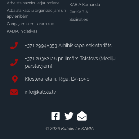
Atbalsts baznīcu atjaunošanai
KABIA Komanda
Atbalsts katoļu organizācijām un
Par KABIA
apvienībām
Sazināties
Garīgajam semināram 100
KABIA iniciatīvas
+371 29948353 Arhibīskapa sekretariāts
+371 26382126 pr. Ilmārs Tolstovs (Mediju
pārstāvjiem)
Klostera iela 4, Rīga, LV-1050
info@katolis.lv
© 2026 Katolis.lv KABIA