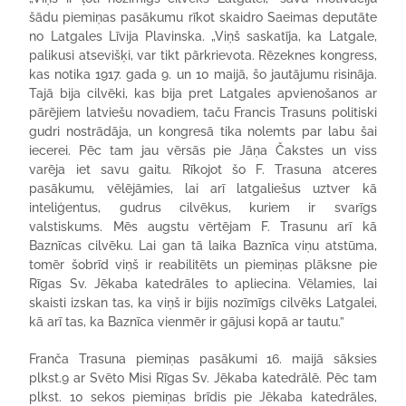
šādu piemiņas pasākumu rīkot skaidro Saeimas deputāte
no Latgales Līvija Plavinska. „Viņš saskatīja, ka Latgale,
palikusi atsevišķi, var tikt pārkrievota. Rēzeknes kongress,
kas notika 1917. gada 9. un 10 maijā, šo jautājumu risināja.
Tajā bija cilvēki, kas bija pret Latgales apvienošanos ar
pārējiem latviešu novadiem, taču Francis Trasuns politiski
gudri nostrādāja, un kongresā tika nolemts par labu šai
iecerei. Pēc tam jau vērsās pie Jāņa Čakstes un viss
varēja iet savu gaitu. Rīkojot šo F. Trasuna atceres
pasākumu, vēlējāmies, lai arī latgaliešus uztver kā
inteliģentus, gudrus cilvēkus, kuriem ir svarīgs
valstiskums. Mēs augstu vērtējam F. Trasunu arī kā
Baznīcas cilvēku. Lai gan tā laika Baznīca viņu atstūma,
tomēr šobrīd viņš ir reabilitēts un piemiņas plāksne pie
Rīgas Sv. Jēkaba katedrāles to apliecina. Vēlamies, lai
skaisti izskan tas, ka viņš ir bijis nozīmīgs cilvēks Latgalei,
kā arī tas, ka Baznīca vienmēr ir gājusi kopā ar tautu.”
Franča Trasuna piemiņas pasākumi 16. maijā sāksies
plkst.9 ar Svēto Misi Rīgas Sv. Jēkaba katedrālē. Pēc tam
plkst. 10 sekos piemiņas brīdis pie Jēkaba katedrāles,