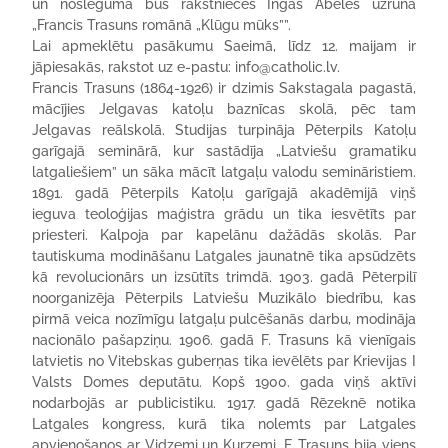
un noslēgumā būs rakstnieces Ingas Ābeles uzruna
„Francis Trasuns romānā „Klūgu mūks””.
Lai apmeklētu pasākumu Saeimā, līdz 12. maijam ir
jāpiesakās, rakstot uz e-pastu: info@catholic.lv.
Francis Trasuns (1864-1926) ir dzimis Sakstagala pagastā,
mācījies Jelgavas katoļu baznīcas skolā, pēc tam
Jelgavas reālskolā. Studijas turpināja Pēterpils Katoļu
garīgajā seminārā, kur sastādīja „Latviešu gramatiku
latgaliešiem” un sāka mācīt latgaļu valodu semināristiem.
1891. gadā Pēterpils Katoļu garīgajā akadēmijā viņš
ieguva teoloģijas maģistra grādu un tika iesvētīts par
priesteri. Kalpoja par kapelānu dažādās skolās. Par
tautiskuma modināšanu Latgales jaunatnē tika apsūdzēts
kā revolucionārs un izsūtīts trimdā. 1903. gadā Pēterpilī
noorganizēja Pēterpils Latviešu Muzikālo biedrību, kas
pirmā veica nozīmīgu latgaļu pulcēšanās darbu, modināja
nacionālo pašapziņu. 1906. gadā F. Trasuns kā vienīgais
latvietis no Vitebskas guberņas tika ievēlēts par Krievijas I
Valsts Domes deputātu. Kopš 1900. gada viņš aktīvi
nodarbojās ar publicistiku. 1917. gadā Rēzeknē notika
Latgales kongress, kurā tika nolemts par Latgales
apvienošanos ar Vidzemi un Kurzemi. F. Trasuns bija viens