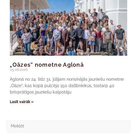
„Oāzes” nometne Aglonā
05.08.2026.
Aglonā no 24. līdz 31. jūlijam norisinājās jauniešu nometne
„Oāze”, kas kopā pulcēja 150 dalībniekus, tostarp 40
brīvprātīgos jauniešu kalpotāju
Lasīt vairāk »