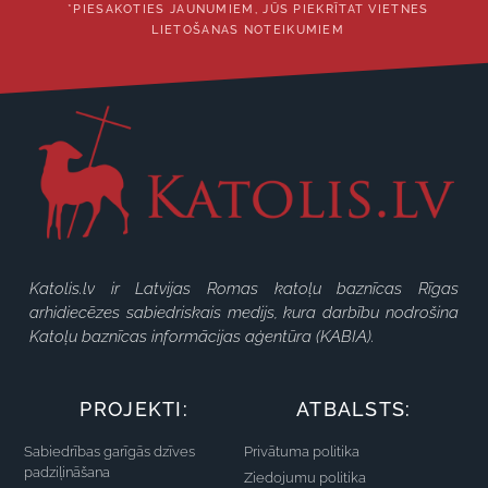
*PIESAKOTIES JAUNUMIEM, JŪS PIEKRĪTAT VIETNES
LIETOŠANAS NOTEIKUMIEM
Katolis.lv ir Latvijas Romas katoļu baznīcas Rīgas
arhidiecēzes sabiedriskais medijs, kura darbību nodrošina
Katoļu baznīcas informācijas aģentūra (KABIA).
PROJEKTI:
ATBALSTS:
Sabiedrības garīgās dzīves
Privātuma politika
padziļināšana
Ziedojumu politika