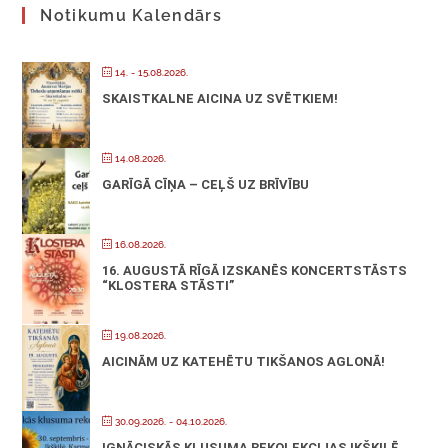
Notikumu Kalendārs
14. - 15.08.2026.
SKAISTKALNE AICINA UZ SVĒTKIEM!
14.08.2026.
GARĪGĀ CĪŅA – CEĻŠ UZ BRĪVĪBU
16.08.2026.
16. AUGUSTĀ RĪGĀ IZSKANĒS KONCERTSTĀSTS
“KLOSTERA STĀSTI”
19.08.2026.
AICINĀM UZ KATEHĒTU TIKŠANOS AGLONĀ!
30.09.2026.
- 04.10.2026.
IGNĀCISKĀS KLUSUMA REKOLEKCIJAS IKŠĶILĒ,