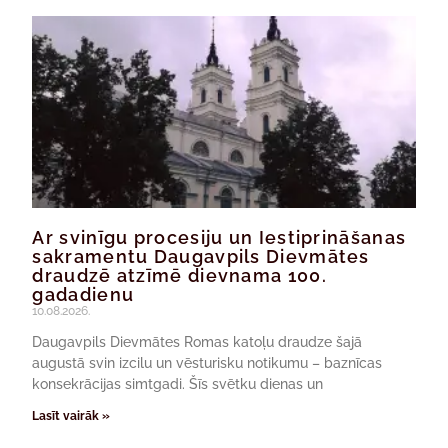
Ar svinīgu procesiju un Iestiprināšanas
sakramentu Daugavpils Dievmātes
draudzē atzīmē dievnama 100.
gadadienu
10.08.2026.
Daugavpils Dievmātes Romas katoļu draudze šajā
augustā svin izcilu un vēsturisku notikumu – baznīcas
konsekrācijas simtgadi. Šīs svētku dienas un
Lasīt vairāk »