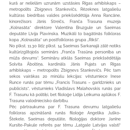
kurā ar nelielām uzrunām uzstāsies Rīgas arhibīskaps –
metropolīts Zbigņevs Stankevičs, Rēzeknes latgaliešu
kultūras biedrības valdes priekšsēdētāja Anna Rancāne,
kinorežisors Jānis Streičs, Franča Trasuna muzeja
„Kolnasāta” direktore Valentīna Bruzgule un Saeimas
deputāte Līvija Plavinska. Muzikāli to bagātinās folkloras
kopa „Kolnasāta” un postfolkloras grupa „Rikši”.
No plkst. 11.30 līdz plkst. 14 Saeimas Sarkanajā zālē notiks
kultūrizglītojošs seminārs „Franča Trasūna personība un
mūža devums”. Semināru atklās Saeimas priekšsēdētāja
Solvita Āboltiņa, kardināls Jānis Pujats un Rīgas
arhibīskaps – metropolīts Zbigņevs Stankevičs. Pēc tam
sekos vairākas 20 minūšu lekcijas: vēsturniece Inese
Runce runās par tēmu „Francis Trasuns – garīdznieks un
publicists”, vēsturnieks Vladislavs Malahovskis runās par
F. Trasunu kā politiķi, bet filoloģe Lidija Leikuma aplūkos F.
Trasuna valodniecisko darbību.
Pēc pārtraukuma par F. Trasuna devumu latgaliešu
folkloras apzināšanā runās filoloģe Angelika Juško-
Štekele, Saeimas deputāte, filoloģijas doktore Janīne
Kursīte-Pakule referēs par tēmu „Latgale Latvijas valstī”