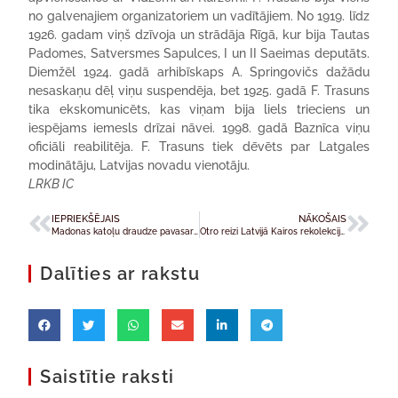
no galvenajiem organizatoriem un vadītājiem. No 1919. līdz
1926. gadam viņš dzīvoja un strādāja Rīgā, kur bija Tautas
Padomes, Satversmes Sapulces, I un II Saeimas deputāts.
Diemžēl 1924. gadā arhibīskaps A. Springovičs dažādu
nesaskaņu dēļ viņu suspendēja, bet 1925. gadā F. Trasuns
tika ekskomunicēts, kas viņam bija liels trieciens un
iespējams iemesls drīzai nāvei. 1998. gadā Baznīca viņu
oficiāli reabilitēja. F. Trasuns tiek dēvēts par Latgales
modinātāju, Latvijas novadu vienotāju.
LRKB IC
IEPRIEKŠĒJAIS
NĀKOŠAIS
Madonas katoļu draudze pavasara sezonu atklāj ar volejbola spēli un laivu izbraucienu
Otro reizi Latvijā Kairos rekolekcijas jauniešiem
Dalīties ar rakstu
Saistītie raksti