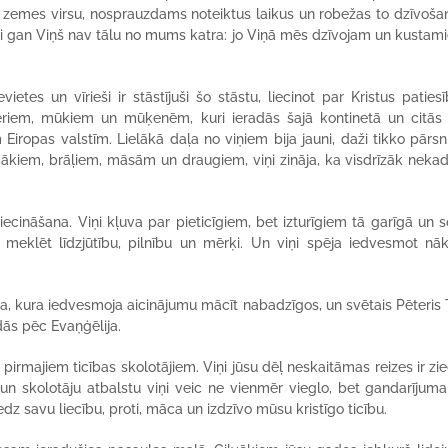
su zemes virsu, nosprauzdams noteiktus laikus un robežas to dzīvošana
 lai gan Viņš nav tālu no mums katra: jo Viņā mēs dzīvojam un kustami
ietes un vīrieši ir stāstījuši šo stāstu, liecinot par Kristus paties
riem, mūkiem un mūķenēm, kuri ieradās šajā kontinetā un citās
m Eiropas valstīm. Lielākā daļa no viņiem bija jauni, daži tikko pārsn
kiem, brāļiem, māsām un draugiem, viņi zināja, ka visdrīzāk nekad
liecināšana. Viņi kļuva par pieticīgiem, bet izturīgiem tā garīgā un s
r meklēt līdzjūtību, pilnību un mērķi. Un viņi spēja iedvesmot n
a, kura iedvesmoja aicinājumu mācīt nabadzīgos, un svētais Pēteris 
dās pēc Evaņģēlija.
rmajiem ticības skolotājiem. Viņi jūsu dēļ neskaitāmas reizes ir zie
a un skolotāju atbalstu viņi veic ne vienmēr vieglo, bet gandarījuma
edz savu liecību, proti, māca un izdzīvo mūsu kristīgo ticību.