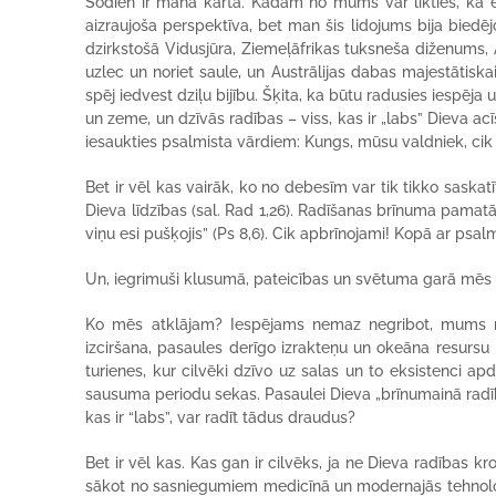
Šodien ir mana kārta. Kādam no mums var likties, ka e
aizraujoša perspektīva, bet man šis lidojums bija biedēj
dzirkstošā Vidusjūra, Ziemeļāfrikas tuksneša diženums, 
uzlec un noriet saule, un Austrālijas dabas majestātiska
spēj iedvest dziļu bijību. Šķita, ka būtu radusies iespē
un zeme, un dzīvās radības – viss, kas ir „labs” Dieva acī
iesaukties psalmista vārdiem: Kungs, mūsu valdniek, cik 
Bet ir vēl kas vairāk, ko no debesīm var tik tikko saskatīt
Dieva līdzības (sal. Rad 1,26). Radīšanas brīnuma pamat
viņu esi pušķojis” (Ps 8,6). Cik apbrīnojami! Kopā ar psal
Un, iegrimuši klusumā, pateicības un svētuma garā mēs
Ko mēs atklājam? Iespējams nemaz negribot, mums nā
izciršana, pasaules derīgo izrakteņu un okeāna resursu 
turienes, kur cilvēki dzīvo uz salas un to eksistenci 
sausuma periodu sekas. Pasaulei Dieva „brīnumainā radība
kas ir “labs”, var radīt tādus draudus?
Bet ir vēl kas. Kas gan ir cilvēks, ja ne Dieva radības 
sākot no sasniegumiem medicīnā un modernajās tehnolo