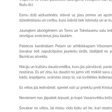
Rožu līcī.
Esmu dziļi aizkustināts, stāvot uz jūsu zemes un apzino
dziedināšanu un cerību, kura šobrīd tiek īstenota un ar kur
Jaunajiem aborigēniem un Tores un Tokelauenu salu iedzi
sirsnīgus sveicienus jūsu tautām.
Pateicos kardinālam Pelam un arhibīskapam Vilsonam pa
šovakar šeit sapulcējušos jauniešu sirdīs, tādējādi es 
Baznīcas atveidu.
Nāciju un kultūru daudzveidība, kuru jūs pārstāvat, parā
nostūrus. Es arī zinu, ka daudzi no jums vēl meklē savu ga
kāds, iespējams, svārstās starp to, vai izvēlēties ikdienas 
Es vēlos jūs iedrošināt: speriet soli uz priekšu pretī Kri
Nevienam nav jāpaliek ārpusē, jo kopš Vasarsvētku brīža 
Šovakar es vēlos, lai mūsu vidū būtu arī tie, kuri neatro