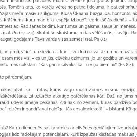
sam ieradušies pasaules malā. Cilvēkiem jūsu gados jebkurš lidoj
ošs. Tomēr skats, ko varēju vērot no putna lidojuma, ir patiesi brīnu
Āzijas meža masīvu sulīgums, Klusā Okeāna bezgalība, horizonts, ai
is krāšņums, kuru man bija iespēja izbaudīt iepriekšējās dienās, – ta
ja uzmest aci Radīšanas brīdim, kur tumsa un gaisma, saule un mēness,
s (sal.
Rad
1,1-2,4). Skatot šo skaistumu, rodas vēlēšanās, slavējot Rad
augsti godājams Tavs vārds visās zemēs! (sal. Ps 8,1)
, un proti, vīrieši un sievietes, kuri ir veidoti ne vairāk un ne mazāk 
ā esam mēs visi – es un jūs, cilvēku dzimums, jo „ar godību un varen
mistu mēs čukstam: “Kas gan ir cilvēks, ka Tu viņu piemini?” (Ps 8,4).
 to pārdomājam.
kas atzīt, ka ir rētas, kuras vago mūsu Zemes virsmu: erozija
izšķērdēšana, lai uzturēto alkatīgo patērēšanas kāri. Daži no jums 
apdraud ūdens līmeņa celšanās, citi nāk no zemēm, kuras pārdzīvo p
” reizēm ir gandrīz vai naidīga, tās apsaimniekotāji – bīstami. Kā ga
kronis? Katru dienu mēs saskaramies ar cilvēces ģeniālajiem izgudroj
ģijās līdz radošajam potenciālam, kurš izpaužas dažādās mākslas 