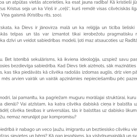
a un atpūtas vietās atcerieties, ka esat jauna radība! Kā kristieši jū
us Kristus seja un ka Viņš ir „ceļš”, kurš remdē visas cilvēciskās ilg
 Viņa gaismā (Kristību rits, 100).
ata, ka Dievs ir jānovirza malā un ka reliģija un ticība lieliski
liskās telpas un tās var izmantot tikai ierobežotu pragmatisku
ēka dzīvi un veidot sabiedrības modeli, ļoti maz atsaucoties uz Radītā
u. Bet īstenībā sekulārisms, kā ikviena ideoloģija, uzspiež savu pa
idosies bezdievīga sabiedrība. Kad Dievs tiek aizēnots, sāk mazinātie
Tas, kas tika piedāvāts kā cilvēka radošās izdomas auglis, drīz vien p
 tā mēs arvien vairāk un vairāk apzināmies nepieciešamību pēc paz
modri, lai pamanītu, ka pagriežam muguru morālajai struktūrai, kuru
a dienā)? Vai atzīstam, ka katra cilvēka dabiskā cieņa ir balstīta u
ādēļ cilvēka tiesības ir universālas, tās ir balstītas uz dabisko likum
nāžu, nemaz nerunājot par kompromisu?
rībā ir nabago un veco ļaužu, imigrantu un beztiesisko cilvēku vie
audzas sievietes un bērni? Kā gan iespējams, ka visbrīnumainākā un s