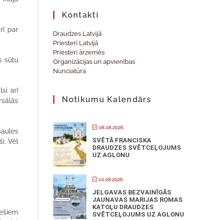
Kontakti
rī par
Draudzes Latvijā
Priesteri Latvijā
Priesteri ārzemēs
s sūtu
Organizācijas un apvienības
Nunciatūra
si arī
Notikumu Kalendārs
rsālās
08.08.2026.
saules
SVĒTĀ FRANCISKA
i. Vēl
DRAUDZES SVĒTCEĻOJUMS
UZ AGLONU
10.08.2026.
JELGAVAS BEZVAINĪGĀS
JAUNAVAS MARIJAS ROMAS
KATOĻU DRAUDZES
iešiem
SVĒTCEĻOJUMS UZ AGLONU