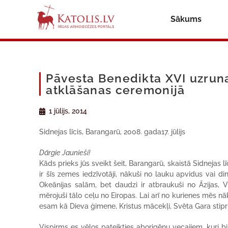
Sākums
Pāvesta Benedikta XVI uzruna
atklāšanas ceremonijā
1 jūlijs, 2014
Sidnejas līcis, Barangarū, 2008. gada17. jūlijs
Dārgie Jaunieši!
Kāds prieks jūs sveikt šeit, Barangarū, skaistā Sidnejas l
ir šīs zemes iedzīvotāji, nākuši no lauku apvidus vai di
Okeānijas salām, bet daudzi ir atbraukuši no Āzijas, 
mērojuši tālo ceļu no Eiropas. Lai arī no kurienes mēs n
esam kā Dieva ģimene, Kristus mācekļi, Svēta Gara stiprinā
Vispirms es vēlos pateikties aborigēnu vecajiem, kuri b