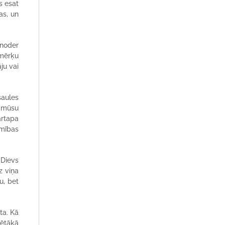
s esat
as, un
 noder
 mērķu
ju vai
saules
s mūsu
ārtapa
emības
 Dievs
z viņa
u, bet
ta. Kā
vētākā