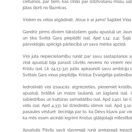
cietumos, par tiem, kas cīnās par izdzīvošanu mūsu sabi
jūtas šķirti no Baznīcas.
Viņiem es vēlos atgādināt: Jēzus ir ar jums! Sajūtiet Viņa
Gandrīz pirms diviem tūkstošiem gadu apustuļi un Jaun
un tika Svētā Gara piepildīti (sal.
Apd
1,14; 2,4). Ša
pārveidojās spēcīgā pārliecībā un sava mērķa apziņā.
Viņi juta nepieciešamību runāt par savu sastapšanos 
ziņā apustuļi bija parasti cilvēki, neviens no viņiem nev
Kristu (sal. Lk 24,13-32), jutās apkaunoti savu ambīciju d
Svētais Gars viņus piepildīja, Kristus Evaņģēlija patiesība
Iedrošināti viņi izsaucās: atgriezieties, pieņemiet kris
apustuļi, brālībā un maize laušanā, un lūgšanā (sal. Ap
sabiedrības un kultūras samaitātību (sal. Apd 2,40), lai r
vidū (sal. Apd 4,33), lai dziedinātu slimos (sal. Apd 5,1
pasaules vēsturē: liecināja par to, ka Dievs kļuvis par vi
ka mēs esam aicināti iegrimt Kristus glābjošajā mīlestīb
Apustulis Pāvils savā slavenajā runā areiopagā iepazīs