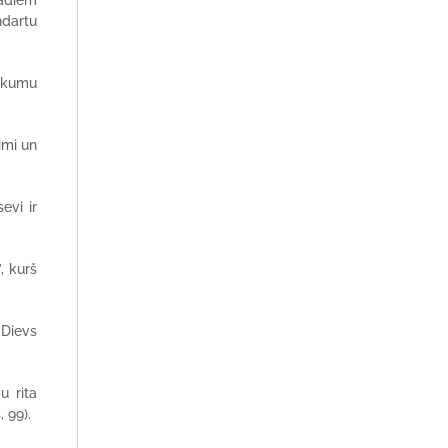
kādiem
ndartu
tikumu
imi un
evi ir
, kurš
 Dievs
bu rita
 99).