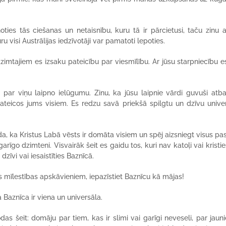
ties tās ciešanas un netaisnību, kuru tā ir pārcietusi, taču zinu a
u visi Austrālijas iedzīvotāji var pamatoti lepoties.
mtajiem es izsaku pateicību par viesmīlību. Ar jūsu starpniecību e
r viņu laipno ielūgumu. Zinu, ka jūsu laipnie vārdi guvuši atbal
pateicos jums visiem. Es redzu savā priekšā spilgtu un dzīvu unive
da, ka Kristus Labā vēsts ir domāta visiem un spēj aizsniegt visus pa
rīgo dzimteni. Visvairāk šeit es gaidu tos, kuri nav katoļi vai kristieš
dzīvi vai iesaistīties Baznīcā.
stus mīlestības apskāvieniem, iepazīstiet Baznīcu kā mājas!
Baznīca ir viena un universāla.
das šeit: domāju par tiem, kas ir slimi vai garīgi neveseli, par jaun