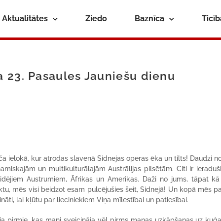
Aktualitātes
Ziedo
Baznīca
Ticī
 23. Pasaules Jauniešu dienu
īča ielokā, kur atrodas slavenā Sidnejas operas ēka un tilts! Daudzi n
namiskajām un multikulturālajām Austrālijas pilsētām. Citi ir ieraduš
Vidējiem Austrumiem, Āfrikas un Amerikas. Daži no jums, tāpat kā 
āktu, mēs visi beidzot esam pulcējušies šeit, Sidnejā! Un kopā mēs p
ti, lai kļūtu par lieciniekiem Viņa mīlestībai un patiesībai.
ija pirmie, kas mani sveicināja vēl pirms manas uzkāpšanas uz kuģa