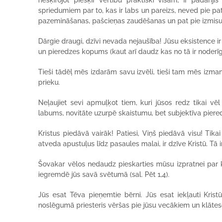
nešķirojot piešķir vērtību praktiski visam, ir padarīj
spriedumiem par to, kas ir labs un pareizs, neved pie pa
pazemināšanas, pašcieņas zaudēšanas un pat pie izmis
Dārgie draugi, dzīvi nevada nejaušība! Jūsu eksistence ir D
un pieredzes kopums (kaut arī daudz kas no tā ir noderīgs
Tieši tādēļ mēs izdarām savu izvēli, tieši tam mēs izmanto
prieku.
Neļaujiet sevi apmuļķot tiem, kuri jūsos redz tikai vēl
labums, novitāte uzurpē skaistumu, bet subjektīva piered
Kristus piedāvā vairāk! Patiesi, Viņš piedāvā visu! Tikai 
atveda apustuļus līdz pasaules malai, ir dzīve Kristū. Tā ir 
Šovakar vēlos nedaudz pieskarties mūsu izpratnei par kr
iegremdē jūs savā svētumā (sal. Pēt 1,4).
Jūs esat Tēva pieņemtie bērni. Jūs esat iekļauti Krist
noslēgumā priesteris vēršas pie jūsu vecākiem un klātesoša