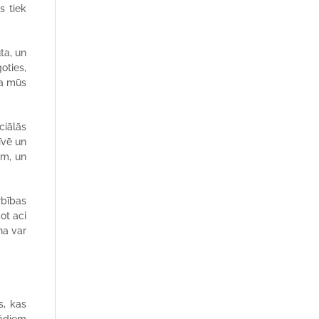
s tiek
ta, un
oties,
da mūs
ciālās
īvē un
am, un
rbības
ot aci
na var
s, kas