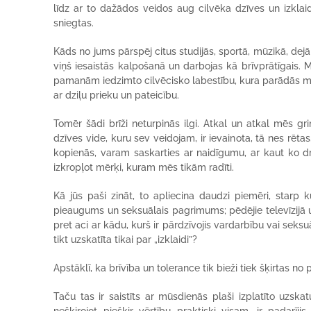
līdz ar to dažādos veidos aug cilvēka dzīves un izklaid
sniegtas.
Kāds no jums pārspēj citus studijās, sportā, mūzikā, dejā
viņš iesaistās kalpošanā un darbojas kā brīvprātīgais. Mē
pamanām iedzimto cilvēcisko labestību, kura parādās m
ar dziļu prieku un pateicību.
Tomēr šādi brīži neturpinās ilgi. Atkal un atkal mēs g
dzīves vide, kuru sev veidojam, ir ievainota, tā nes rēta
kopienās, varam saskarties ar naidīgumu, ar kaut ko dra
izkropļot mērķi, kuram mēs tikām radīti.
Kā jūs paši zināt, to apliecina daudzi piemēri, starp k
pieaugums un seksuālais pagrimums; pēdējie televīzijā un i
pret aci ar kādu, kurš ir pārdzīvojis vardarbību vai seks
tikt uzskatīta tikai par „izklaidi”?
Apstāklī, ka brīvība un tolerance tik bieži tiek šķirtas no 
Taču tas ir saistīts ar mūsdienās plaši izplatīto uzska