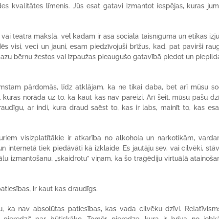
es kvalitātes līmenis. Jūs esat gatavi izmantot iespējas, kuras jum
 vai teātra mākslā, vēl kādam ir asa sociālā taisnīguma un ētikas izjū
s visi, veci un jauni, esam piedzīvojuši brīžus, kad, pat pavirši raug
azu bērnu žestos vai izpaužas pieaugušo gatavībā piedot un piepil
rimstam pārdomās, līdz atklājam, ka ne tikai daba, bet arī mūsu so
s, kuras norāda uz to, ka kaut kas nav pareizi. Arī šeit, mūsu pašu dz
udīgu, ar indi, kura draud saēst to, kas ir labs, mainīt to, kas es
uriem visizplatītākie ir atkarība no alkohola un narkotikām, varda
nternetā tiek piedāvāti kā izklaide. Es jautāju sev, vai cilvēki, stāv
uālu izmantošanu, „skaidrotu” viņam, ka šo traģēdiju virtuālā atainoša
patiesības, ir kaut kas draudīgs.
tu, ka nav absolūtas patiesības, kas vada cilvēku dzīvi. Relatīvism