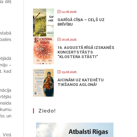
la dēļ
14.08.2026.
GARĪGĀ CĪŅA – CEĻŠ UZ
BRĪVĪBU
istabā
bailes
16.08.2026.
16. AUGUSTĀ RĪGĀ IZSKANĒS
KONCERTSTĀSTS
“KLOSTERA STĀSTI”
zējādā
siju –
t, kad
19.08.2026.
AICINĀM UZ KATEHĒTU
TIKŠANOS AGLONĀ!
mācīja
rtējās
enaida
tikumu
Ziedo!
to, un
. Viņš