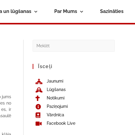
ba un lūgšanas
Par Mums
Sazināties
Īsceļi
Jaunumi
Lūgšanas
o jums
Notikumi
ies no
Paziņojumi
es, ir
Vārdnīca
asaulē
Facebook Live
 klāja