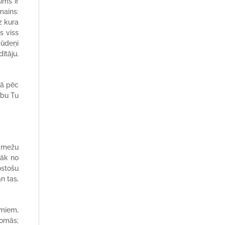
ums ir
mains:
z kura
s viss
 ūdeņi
ītāju,
kā pēc
ību Tu
, mežu
nāk no
ostošu
n tas,
umiem,
jomās;