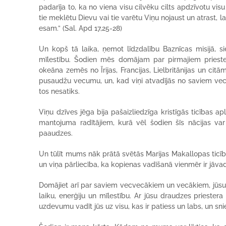
padarīja to, ka no viena visu cilvēku cilts apdzīvotu vi
tie meklētu Dievu vai tie varētu Viņu nojaust un atrast,
esam.” (Sal. Apd 17,25-28)
Un kopš tā laika, ņemot līdzdalību Baznīcas misijā, siev
mīlestību. Šodien mēs domājam par pirmajiem prieste
okeāna zemēs no Īrijas, Francijas, Lielbritānijas un citā
pusaudžu vecumu, un, kad viņi atvadījās no saviem vecā
tos nesatiks.
Viņu dzīves jēga bija pašaizliedzīga kristīgās ticības ap
mantojuma radītājiem, kurā vēl šodien šīs nācijas va
paaudzes.
Un tūlīt mums nāk prātā svētās Marijas Makallopas ticīb
un viņa pārliecība, ka kopienas vadīšanā vienmēr ir jāva
Domājiet arī par saviem vecvecākiem un vecākiem, jūsu pi
laiku, enerģiju un mīlestību. Ar jūsu draudzes priester
uzdevumu vadīt jūs uz visu, kas ir patiess un labs, un sni