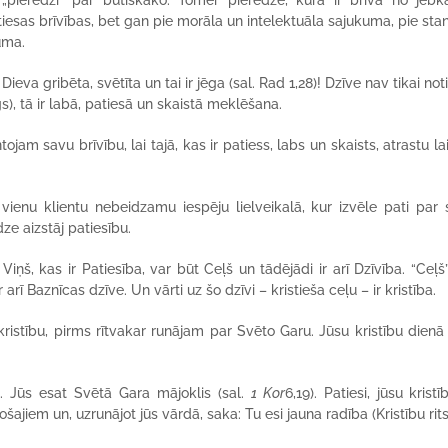
is „pieredzi” par būtiskāko. Tomēr pieredze, kura ir brīva no jeb
tiesas brīvības, bet gan pie morāla un intelektuāla sajukuma, pie sta
uma.
ieva gribēta, svētīta un tai ir jēga (sal. Rad 1,28)! Dzīve nav tikai no
), tā ir labā, patiesā un skaistā meklēšana.
jam savu brīvību, lai tajā, kas ir patiess, labs un skaists, atrastu la
 vienu klientu nebeidzamu iespēju lielveikalā, kur izvēle pati par s
ze aizstāj patiesību.
Viņš, kas ir Patiesība, var būt Ceļš un tādējādi ir arī Dzīvība. “Ceļš”
arī Baznīcas dzīve. Un vārti uz šo dzīvi – kristieša ceļu – ir kristība.
istību, pirms rītvakar runājam par Svēto Garu. Jūsu kristību dienā
ū. Jūs esat Svētā Gara mājoklis (sal.
1 Kor
6,19). Patiesi, jūsu kristī
jiem un, uzrunājot jūs vārdā, saka: Tu esi jauna radība (Kristību rits,