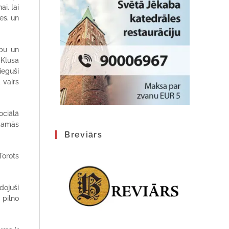
i, lai
es, un
ību un
 Klusā
ieguši
 vairs
ociālā
ākamās
Breviārs
Torots
dojuši
 pilno