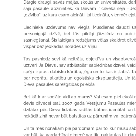
Dārgie draugi, savās mājās, skolās un universitātēs, darb
šajā pasaulē; apzinieties, ka Dievam ir cilvēka seja – Jēz
„dzīvība”, uz kuru esam aicināti, lai liecinātu, vienmēr ejot
Liecinieka uzdevums nav viegls. Mūsdienās daudzi uzsk
personīgajā dzīvē, bet tās pilnīgi jāizslēdz no pub
sasniegšanai. Šis laicīgais redzējums vēlas skaidrot cilv
vispār bez jebkādas norādes uz Viņu.
Tas pasniedz sevi kā neitrālu, objektīvu un visaptveroš
uztveri. Ja Dievs „nav atbilstošs” sabiedrības dzīvei, ve
spēja izprast dabisko kārtību, jēgu un to, kas ir „labs”. 
par neprātu, alkatību un egoistisku ekspluatāciju. Un
Dieva pasaules sarežģītības priekšā.
Bet kā ir ar sociālo vidi ap mums? Vai esam pietiekoši 
devis cilvēcei (sal. 2007. gada Vēstījumu Pasaules mier
dziļāko, pēc Dieva līdzības radītās būtnes identitāti un t
nekādā ziņā nevar būt balstītas uz pārrunām vai patro
Un tā mēs nonākam pie pārdomām par to, kur mūsu sabied
var būt, ka vardarbībai ģimenē var tikt pakļautas tik d