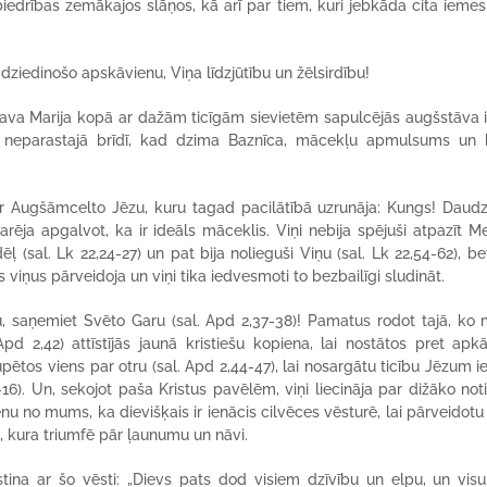
edrības zemākajos slāņos, kā arī par tiem, kuri jebkāda cita iemes
 dziedinošo apskāvienu, Viņa līdzjūtību un žēlsirdību!
ava Marija kopā ar dažām ticīgām sievietēm sapulcējās augšstāva 
jā neparastajā brīdī, kad dzima Baznīca, mācekļu apmulsums un 
ar Augšāmcelto Jēzu, kuru tagad pacilātībā uzrunāja: Kungs! Daud
arēja apgalvot, ka ir ideāls māceklis. Viņi nebija spējuši atpazīt Me
ēļ (sal. Lk 22,24-27) un pat bija nolieguši Viņu (sal. Lk 22,54-62), be
s viņus pārveidoja un viņi tika iedvesmoti to bezbailīgi sludināt.
tību, saņemiet Svēto Garu (sal. Apd 2,37-38)! Pamatus rodot tajā, ko 
d 2,42) attīstījās jaunā kristiešu kopiena, lai nostātos pret apkā
ūpētos viens par otru (sal. Apd 2,44-47), lai nosargātu ticību Jēzum i
2-16). Un, sekojot paša Kristus pavēlēm, viņi liecināja par dižāko no
enu no mums, ka dievišķais ir ienācis cilvēces vēsturē, lai pārveidotu 
ā, kura triumfē pār ļaunumu un nāvi.
tina ar šo vēsti: „Dievs pats dod visiem dzīvību un elpu, un visu