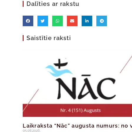
Dalīties ar rakstu
Saistītie raksti
Laikraksta “Nāc” augusta numurs: no v
05.08.2026.