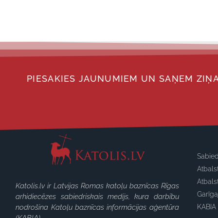
PIESAKIES JAUNUMIEM UN SAŅEM ZIŅA
Sabied
Atbals
Atbals
Katolis.lv ir Latvijas Romas katoļu baznīcas Rīgas
Garīg
arhidiecēzes sabiedriskais medijs, kura darbību
nodrošina Katoļu baznīcas informācijas aģentūra
KABIA 
(KABIA).