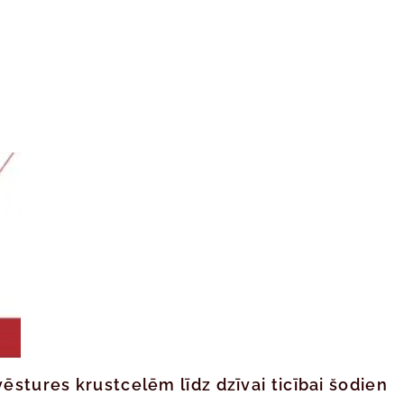
ēstures krustcelēm līdz dzīvai ticībai šodien