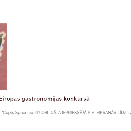
ā Eiropas gastronomijas konkursā
sā “Cupi’s Spoon 2026”! OBLIGĀTA IEPRIEKŠĒJĀ PIETEIKŠANĀS LĪDZ 17