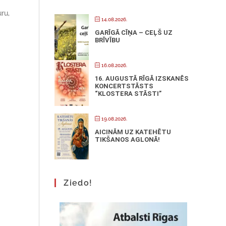
ru,
14.08.2026.
GARĪGĀ CĪŅA – CEĻŠ UZ
BRĪVĪBU
16.08.2026.
16. AUGUSTĀ RĪGĀ IZSKANĒS
KONCERTSTĀSTS
“KLOSTERA STĀSTI”
19.08.2026.
AICINĀM UZ KATEHĒTU
TIKŠANOS AGLONĀ!
Ziedo!