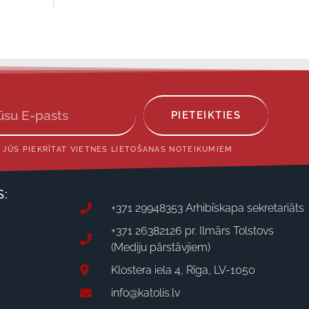
PIETEIKTIES
 JŪS PIEKRĪTAT VIETNES LIETOŠANAS NOTEIKUMIEM
S:
+371 29948353 Arhibīskapa sekretariāts
+371 26382126 pr. Ilmārs Tolstovs
(Mediju pārstāvjiem)
Klostera iela 4, Rīga, LV-1050
info@katolis.lv