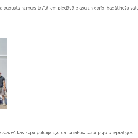
da augusta numurs lasītājiem piedāvā plašu un garīgi bagātinošu satu
ne „Oāze”, kas kopā pulcēja 150 dalībniekus, tostarp 40 brīvprātīgos