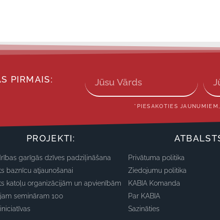
S PIRMAIS:
*PIESAKOTIES JAUNUMIEM,
PROJEKTI:
ATBALST
rības garīgās dzīves padziļināšana
Privātuma politika
ts baznīcu atjaunošanai
Ziedojumu politika
ts katoļu organizācijām un apvienībām
KABIA Komanda
ajam semināram 100
Par KABIA
iniciatīvas
Sazināties