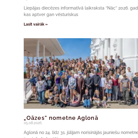
Liepājas diecēzes informatīvā laikraksta “Nāc” 2026. ga
kas aptver gan vēsturiskus
Lasīt vairāk »
„Oāzes” nometne Aglonā
05.08.2026.
Aglonā no 24. līdz 31. jūlijam norisinājās jauniešu nomet