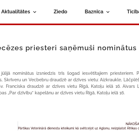
Aktualitātes
Ziedo
Baznīca
Ticī
iecēzes priesteri saņēmuši nominātus
ūlijā nominātus izsniedzis trīs šogad iesvētītajiem priesteriem. P
s, Skrīveru un Vecbebru draudzē ar dzīves vietu: Aizkraukle, Lāčplēš
v. Franciska draudzē ar dzīves vietu Rīgā, Katoļu ielā 16. Aivars Lī
s „Par dzīvību” kapelānu ar dzīves vietu Rīgā, Katoļu ielā 16.
NĀKOŠA