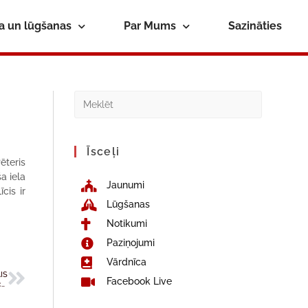
ba un lūgšanas
Par Mums
Sazināties
Īsceļi
ēteris
a iela
Jaunumi
cis ir
Lūgšanas
Notikumi
Paziņojumi
Vārdnīca
IS
Facebook Live
Pārtikas Veterinārā dienesta ieteikumi: kā svētceļot uz Aglonu, neizplatot Āfrikas cūku mēri