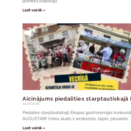
jauniešu kalpotāju
Lasīt vairāk »
Aicinājums piedalīties starptautiskaj
04.08.2026.
Piedalies starptautiskajā Eiropas gastronomijas konkur
AUGUSTAM! (Vietu skaits ir ierobežots, tāpēc piesakies
Lasīt vairāk »