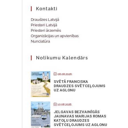
Kontakti
Draudzes Latvijā
Priesteri Latvijā
Priesteri ārzemēs
Organizācijas un apvienības
Nunciatūra
Notikumu Kalendārs
08.08.2026.
SVĒTĀ FRANCISKA
DRAUDZES SVĒTCEĻOJUMS
UZ AGLONU
10.08.2026.
JELGAVAS BEZVAINĪGĀS
JAUNAVAS MARIJAS ROMAS
KATOĻU DRAUDZES
SVĒTCEĻOJUMS UZ AGLONU