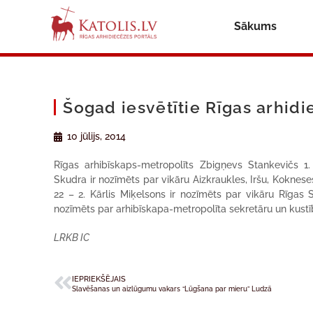
Sākums
Šogad iesvētītie Rīgas arhid
10 jūlijs, 2014
Rīgas arhibīskaps-metropolīts Zbigņevs Stankevičs 1. j
Skudra ir nozīmēts par vikāru Aizkraukles, Iršu, Koknese
22 – 2. Kārlis Miķelsons ir nozīmēts par vikāru Rīgas S
nozīmēts par arhibīskapa-metropolīta sekretāru un kustība
LRKB IC
IEPRIEKŠĒJAIS
Slavēšanas un aizlūgumu vakars “Lūgšana par mieru” Ludzā