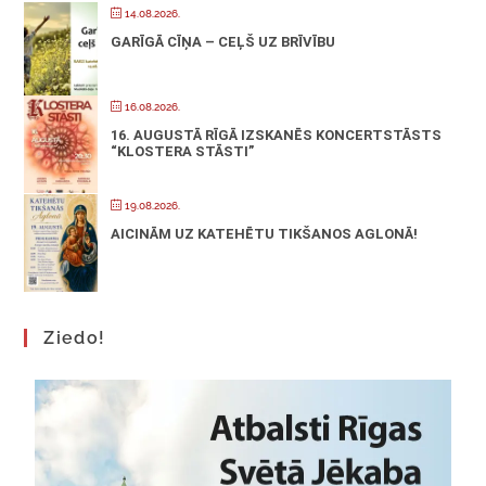
14.08.2026.
GARĪGĀ CĪŅA – CEĻŠ UZ BRĪVĪBU
16.08.2026.
16. AUGUSTĀ RĪGĀ IZSKANĒS KONCERTSTĀSTS
“KLOSTERA STĀSTI”
19.08.2026.
AICINĀM UZ KATEHĒTU TIKŠANOS AGLONĀ!
Ziedo!