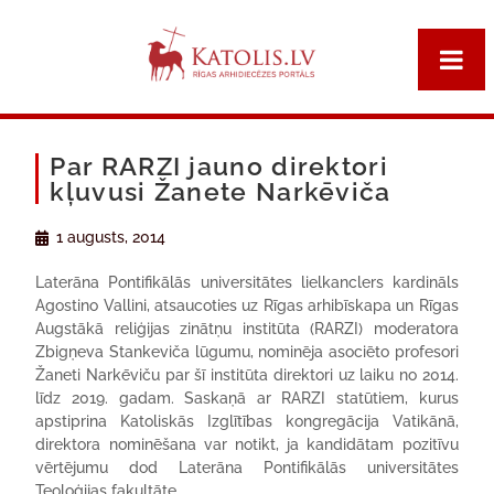
Par RARZI jauno direktori
kļuvusi Žanete Narkēviča
1 augusts, 2014
Laterāna Pontifikālās universitātes lielkanclers kardināls
Agostino Vallini, atsaucoties uz Rīgas arhibīskapa un Rīgas
Augstākā reliģijas zinātņu institūta (RARZI) moderatora
Zbigņeva Stankeviča lūgumu, nominēja asociēto profesori
Žaneti Narkēviču par šī institūta direktori uz laiku no 2014.
līdz 2019. gadam. Saskaņā ar RARZI statūtiem, kurus
apstiprina Katoliskās Izglītības kongregācija Vatikānā,
direktora nominēšana var notikt, ja kandidātam pozitīvu
vērtējumu dod Laterāna Pontifikālās universitātes
Teoloģijas fakultāte.