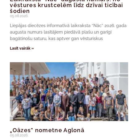
vēstures krustcelēm līdz dzīvai ticībai
šodien
05.08.2026.
Liepājas diecēzes informatīvā laikraksta “Nāc” 2026. gada
augusta numurs lasītājiem piedāvā plašu un garīgi
bagātinošu saturu, kas aptver gan vēsturiskus
Lasīt vairāk »
„Oāzes” nometne Aglonā
05.08.2026.