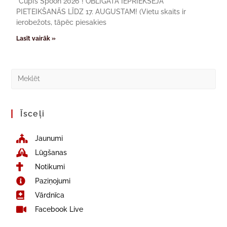
“Cupi’s Spoon 2026”! OBLIGĀTA IEPRIEKŠĒJĀ
PIETEIKŠANĀS LĪDZ 17. AUGUSTAM! (Vietu skaits ir
ierobežots, tāpēc piesakies
Lasīt vairāk »
Īsceļi
Jaunumi
Lūgšanas
Notikumi
Paziņojumi
Vārdnīca
Facebook Live