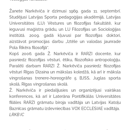
Žanete Narkēviča ir dzimusi 1969. gada 11. septembrī.
Studējusi Latvijas Sporta pedagoģijas akadēmijā, Latvijas
Universitātes (LU) Vēstures un filozofijas fakultātē, kur
ieguvusi maģistra grādu, un LU Filozofijas un Socioloģijas
institūtā. 2009. gadā kļuvusi par filozofijas doktori,
aizstāvot promocijas darbu „Iztēle un valodas jaunrade
Pola Rikēra filosofijā”.
Kopš 2006. gada Ž. Narkēviča ir RARZI docente, kur
pasniedz filozofijas vēsturi, ētiku, filozofisko antropoloģiju.
Paralēli darbam RARZI Ž. Narkēviča pasniedz filozofijas
vēsturi Rīgas Dizaina un mākslas koledžā, kā arī ir māksla
vingrošanas trenere-horeogrāfe 5 BJSS, Juglas sporta
skolā, Rīgas vingrošanas skolā.
Ž. Narkēviča ir piedalījusies un organizējusi vairākas
konferences, kā arī ir Laterāna Pontifikālās Universitātes
filiāles RARZI grāmatu biroja vadītāja un Latvijas Katoļu
Baznīcas grāmatu izdevniecības VOX ECCLESIAE vadītāja.
LRKB IC