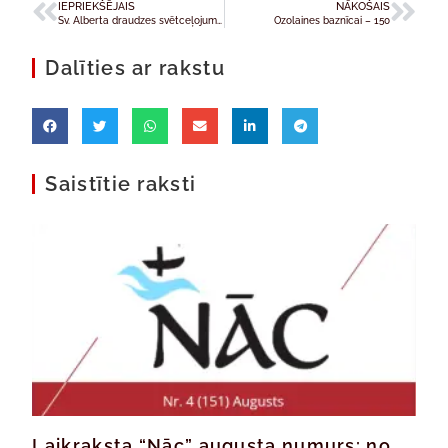
IEPRIEKŠĒJAIS
NĀKOŠAIS
Sv. Alberta draudzes svētceļojums Rīga – Aglona 2014
Ozolaines baznīcai – 150
Dalīties ar rakstu
Saistītie raksti
Laikraksta “Nāc” augusta numurs: no