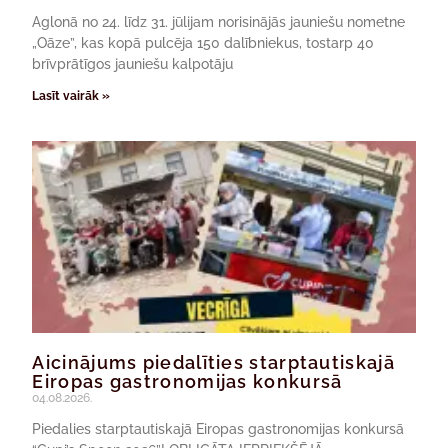
Aglonā no 24. līdz 31. jūlijam norisinājās jauniešu nometne
„Oāze”, kas kopā pulcēja 150 dalībniekus, tostarp 40
brīvprātīgos jauniešu kalpotāju
Lasīt vairāk »
Aicinājums piedalīties starptautiskajā
Eiropas gastronomijas konkursā
04.08.2026.
Piedalies starptautiskajā Eiropas gastronomijas konkursā