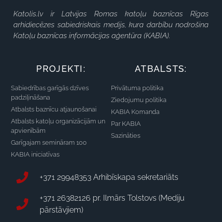
Katolis.lv ir Latvijas Romas katoļu baznīcas Rīgas
arhidiecēzes sabiedriskais medijs, kura darbību nodrošina
Katoļu baznīcas informācijas aģentūra (KABIA).
PROJEKTI:
ATBALSTS:
Sabiedrības garīgās dzīves
Privātuma politika
padziļināšana
Ziedojumu politika
Atbalsts baznīcu atjaunošanai
KABIA Komanda
Atbalsts katoļu organizācijām un
Par KABIA
apvienībām
Sazināties
Garīgajam semināram 100
KABIA iniciatīvas
+371 29948353 Arhibīskapa sekretariāts
+371 26382126 pr. Ilmārs Tolstovs (Mediju
pārstāvjiem)