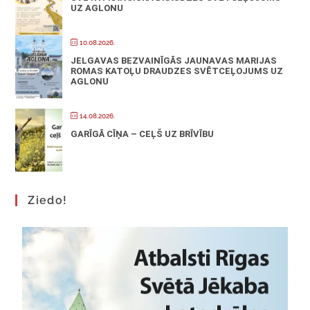
UZ AGLONU
10.08.2026.
JELGAVAS BEZVAINĪGĀS JAUNAVAS MARIJAS
ROMAS KATOĻU DRAUDZES SVĒTCEĻOJUMS UZ
AGLONU
14.08.2026.
GARĪGĀ CĪŅA – CEĻŠ UZ BRĪVĪBU
Ziedo!