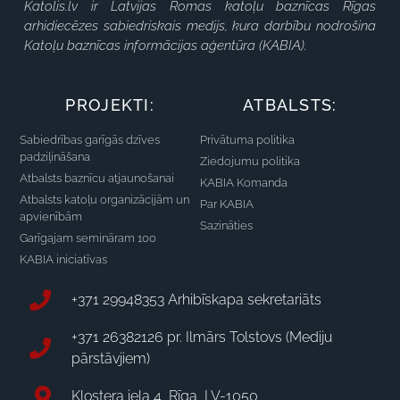
Katolis.lv ir Latvijas Romas katoļu baznīcas Rīgas
arhidiecēzes sabiedriskais medijs, kura darbību nodrošina
Katoļu baznīcas informācijas aģentūra (KABIA).
PROJEKTI:
ATBALSTS:
Sabiedrības garīgās dzīves
Privātuma politika
padziļināšana
Ziedojumu politika
Atbalsts baznīcu atjaunošanai
KABIA Komanda
Atbalsts katoļu organizācijām un
Par KABIA
apvienībām
Sazināties
Garīgajam semināram 100
KABIA iniciatīvas
+371 29948353 Arhibīskapa sekretariāts
+371 26382126 pr. Ilmārs Tolstovs (Mediju
pārstāvjiem)
Klostera iela 4, Rīga, LV-1050