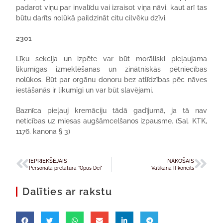
padarot viņu par invalīdu vai izraisot viņa nāvi, kaut arī tas
būtu darīts nolūkā paildzināt citu cilvēku dzīvi.
2301
Līķu sekcija un izpēte var būt morāliski pieļaujama
likumīgas izmeklēšanas un zinātniskās pētniecības
nolūkos. Būt par orgānu donoru bez atlīdzības pēc nāves
iestāšanās ir likumīgi un var būt slavējami.
Baznīca pieļauj kremāciju tādā gadījumā, ja tā nav
neticības uz miesas augšāmcelšanos izpausme. (Sal. KTK,
1176. kanona § 3)
IEPRIEKŠĒJAIS
NĀKOŠAIS
Personālā prelatūra “Opus Dei”
Vatikāna II koncils
Dalīties ar rakstu