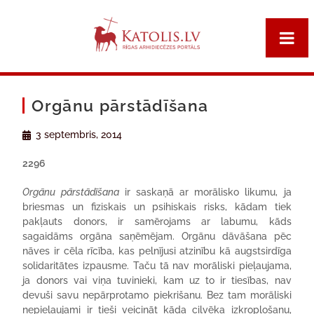
Orgānu pārstādīšana
3 septembris, 2014
2296
Orgānu pārstādīšana
ir saskaņā ar morālisko likumu, ja
briesmas un fiziskais un psihiskais risks, kādam tiek
pakļauts donors, ir samērojams ar labumu, kāds
sagaidāms orgāna saņēmējam. Orgānu dāvāšana pēc
nāves ir cēla rīcība, kas pelnījusi atzinību kā augstsirdīga
solidaritātes izpausme. Taču tā nav morāliski pieļaujama,
ja donors vai viņa tuvinieki, kam uz to ir tiesības, nav
devuši savu nepārprotamo piekrišanu. Bez tam morāliski
nepieļaujami ir tieši veicināt kāda cilvēka izkropļošanu,