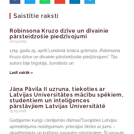
Saistītie raksti
Robinsona Kruzo dzīve un dīvainie
pārsteidzošie piedzīvojumi
26.04.2019.
1719. gada 25. aprīlī Londonā iznāca grāmata „Robinsona
Kruzo dzīve un dīvainie pārsteidzošie piedzīvojumi.” Tās
autors bija tirgotājs, žurnālists un
Lasīt vairāk »
Jāņa Pāvila II uzruna, tiekoties ar
Latvijas Universitātes mācību spēkiem,
studentiem un inteliģences
pārstāvjiem Latvijas Universitātē
15.05.2018.
Godājamie kungi, cienījamās dāmas!Tuvojoties Latvijas
apmeklējuma noslēgumam, priecājos tikties ar jums –
akadēmiskās un kultūras pasaules pārstāvjiem. Šī pasaule