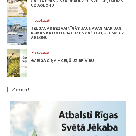
SVĒTĀ FRANCISKA DRAUDZES SVĒTCEĻOJUMS
UZ AGLONU
10.08.2026.
JELGAVAS BEZVAINĪGĀS JAUNAVAS MARIJAS
ROMAS KATOĻU DRAUDZES SVĒTCEĻOJUMS UZ
AGLONU
14.08.2026.
GARĪGĀ CĪŅA – CEĻŠ UZ BRĪVĪBU
Ziedo!