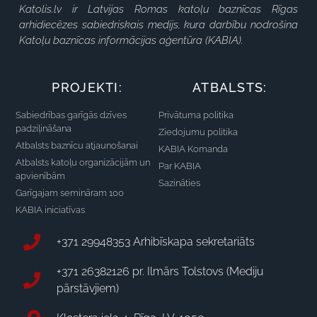
Katolis.lv ir Latvijas Romas katoļu baznīcas Rīgas
arhidiecēzes sabiedriskais medijs, kura darbību nodrošina
Katoļu baznīcas informācijas aģentūra (KABIA).
PROJEKTI:
ATBALSTS:
Sabiedrības garīgās dzīves
Privātuma politika
padziļināšana
Ziedojumu politika
Atbalsts baznīcu atjaunošanai
KABIA Komanda
Atbalsts katoļu organizācijām un
Par KABIA
apvienībām
Sazināties
Garīgajam semināram 100
KABIA iniciatīvas
+371 29948353 Arhibīskapa sekretariāts
+371 26382126 pr. Ilmārs Tolstovs (Mediju
pārstāvjiem)