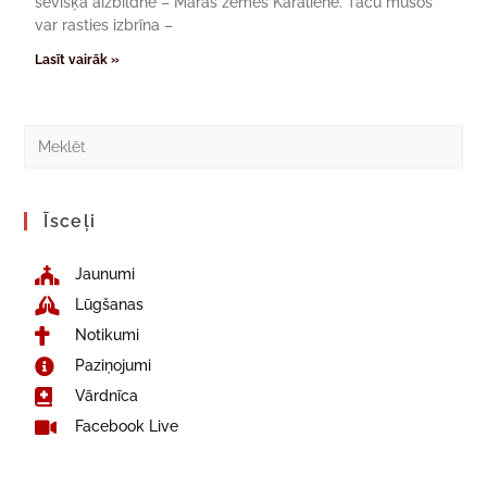
sevišķā aizbildne – Māras zemes Karaliene. Taču mūsos
var rasties izbrīna –
Lasīt vairāk »
Īsceļi
Jaunumi
Lūgšanas
Notikumi
Paziņojumi
Vārdnīca
Facebook Live