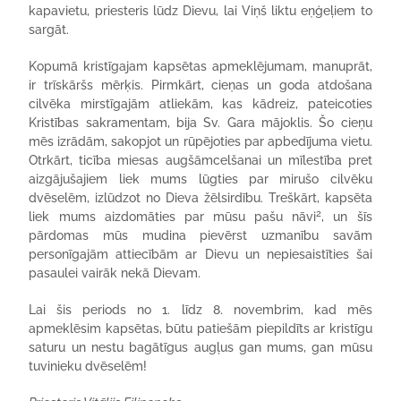
kapavietu, priesteris lūdz Dievu, lai Viņš liktu eņģeļiem to
sargāt.
Kopumā kristīgajam kapsētas apmeklējumam, manuprāt,
ir trīskāršs mērķis. Pirmkārt, cieņas un goda atdošana
cilvēka mirstīgajām atliekām, kas kādreiz, pateicoties
Kristības sakramentam, bija Sv. Gara mājoklis. Šo cieņu
mēs izrādām, sakopjot un rūpējoties par apbedījuma vietu.
Otrkārt, ticība miesas augšāmcelšanai un mīlestība pret
aizgājušajiem liek mums lūgties par mirušo cilvēku
dvēselēm, izlūdzot no Dieva žēlsirdību. Treškārt, kapsēta
2
liek mums aizdomāties par mūsu pašu nāvi
, un šīs
pārdomas mūs mudina pievērst uzmanību savām
personīgajām attiecībām ar Dievu un nepiesaistīties šai
pasaulei vairāk nekā Dievam.
Lai šis periods no 1. līdz 8. novembrim, kad mēs
apmeklēsim kapsētas, būtu patiešām piepildīts ar kristīgu
saturu un nestu bagātīgus augļus gan mums, gan mūsu
tuvinieku dvēselēm!