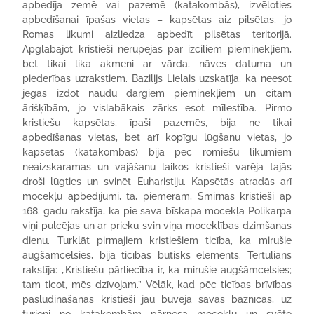
apbedīja zemē vai pazemē (katakombās), izvēloties
apbedīšanai īpašas vietas – kapsētas aiz pilsētas, jo
Romas likumi aizliedza apbedīt pilsētas teritorijā.
Apglabājot kristieši nerūpējas par izciliem pieminekļiem,
bet tikai lika akmeni ar vārda, nāves datuma un
piederības uzrakstiem. Bazilijs Lielais uzskatīja, ka neesot
jēgas izdot naudu dārgiem pieminekļiem un citām
ārišķībām, jo vislabākais zārks esot mīlestība. Pirmo
kristiešu kapsētas, īpaši pazemēs, bija ne tikai
apbedīšanas vietas, bet arī kopīgu lūgšanu vietas, jo
kapsētas (katakombas) bija pēc romiešu likumiem
neaizskaramas un vajāšanu laikos kristieši varēja tajās
droši lūgties un svinēt Euharistiju. Kapsētās atradās arī
mocekļu apbedījumi, tā, piemēram, Smirnas kristieši ap
168. gadu rakstīja, ka pie sava bīskapa mocekļa Polikarpa
viņi pulcējas un ar prieku svin viņa moceklības dzimšanas
dienu. Turklāt pirmajiem kristiešiem ticība, ka mirušie
augšāmcelsies, bija ticības būtisks elements. Tertulians
rakstīja: „Kristiešu pārliecība ir, ka mirušie augšāmcelsies;
tam ticot, mēs dzīvojam.” Vēlāk, kad pēc ticības brīvības
pasludināšanas kristieši jau būvēja savas baznīcas, uz