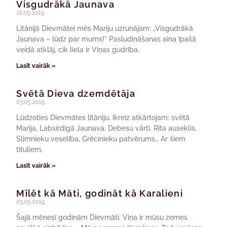
Visgudrākā Jaunava
16.05.2019.
Litānijā Dievmātei mēs Mariju uzrunājam: „Visgudrākā
Jaunava – lūdz par mums!” Pasludināšanas aina īpašā
veidā atklāj, cik liela ir Viņas gudrība,
Lasīt vairāk »
Svētā Dieva dzemdētāja
03.05.2019.
Lūdzoties Dievmātes litāniju, ikreiz atkārtojam: svētā
Marija, Labsirdīgā Jaunava, Debesu vārti, Rīta auseklis,
Slimnieku veselība, Grēcinieku patvērums… Ar šiem
tituliem,
Lasīt vairāk »
Mīlēt kā Māti, godināt kā Karalieni
03.05.2019.
Šajā mēnesī godinām Dievmāti. Viņa ir mūsu zemes