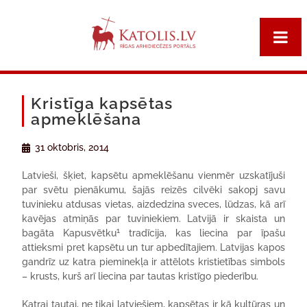
Kristīga kapsētas
apmeklēšana
31 oktobris, 2014
Latvieši, šķiet, kapsētu apmeklēšanu vienmēr uzskatījuši
par svētu pienākumu, šajās reizēs cilvēki sakopj savu
tuvinieku atdusas vietas, aizdedzina sveces, lūdzas, kā arī
kavējas atmiņās par tuviniekiem. Latvijā ir skaista un
1
bagāta Kapusvētku
tradīcija, kas liecina par īpašu
attieksmi pret kapsētu un tur apbedītajiem. Latvijas kapos
gandrīz uz katra pieminekļa ir attēlots kristietības simbols
– krusts, kurš arī liecina par tautas kristīgo piederību.
Katrai tautai, ne tikai latviešiem, kapsētas ir kā kultūras un