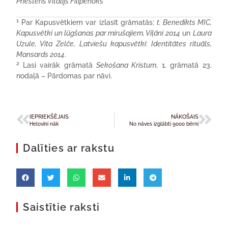
Priesteris Vitālijs Filipenoks
1
Par Kapusvētkiem var izlasīt grāmatās:
t. Benedikts MIC,
Kapusvētki un lūgšanas par mirušajiem, Viļāni 2014
un
Laura
Uzule, Vita Zelče, Latviešu kapusvētki: Identitātes rituāls,
Mansards 2014
.
2
Lasi vairāk grāmatā
Sekošana Kristum
, 1. grāmatā 23.
nodaļā – Pārdomas par nāvi.
IEPRIEKŠĒJAIS
NĀKOŠAIS
Helovīni nāk
No nāves izglābti 9000 bērni
Dalīties ar rakstu
Saistītie raksti