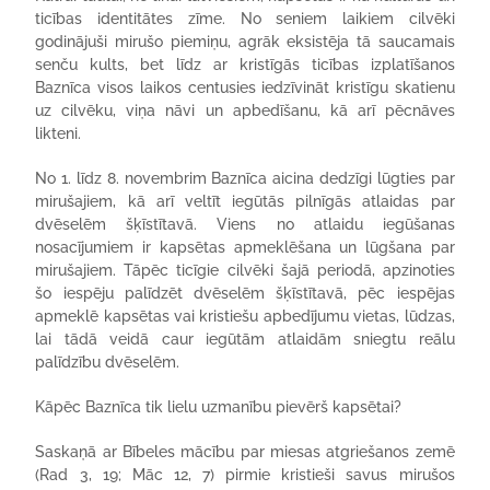
ticības identitātes zīme. No seniem laikiem cilvēki
godinājuši mirušo piemiņu, agrāk eksistēja tā saucamais
senču kults, bet līdz ar kristīgās ticības izplatīšanos
Baznīca visos laikos centusies iedzīvināt kristīgu skatienu
uz cilvēku, viņa nāvi un apbedīšanu, kā arī pēcnāves
likteni.
No 1. līdz 8. novembrim Baznīca aicina dedzīgi lūgties par
mirušajiem, kā arī veltīt iegūtās pilnīgās atlaidas par
dvēselēm šķīstītavā. Viens no atlaidu iegūšanas
nosacījumiem ir kapsētas apmeklēšana un lūgšana par
mirušajiem. Tāpēc ticīgie cilvēki šajā periodā, apzinoties
šo iespēju palīdzēt dvēselēm šķīstītavā, pēc iespējas
apmeklē kapsētas vai kristiešu apbedījumu vietas, lūdzas,
lai tādā veidā caur iegūtām atlaidām sniegtu reālu
palīdzību dvēselēm.
Kāpēc Baznīca tik lielu uzmanību pievērš kapsētai?
Saskaņā ar Bībeles mācību par miesas atgriešanos zemē
(Rad 3, 19; Māc 12, 7) pirmie kristieši savus mirušos