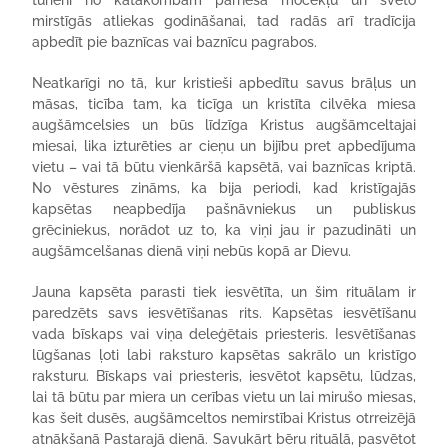
turieni no katakombām pārnesa mocekļu un svēto
mirstīgās atliekas godināšanai, tad radās arī tradīcija
apbedīt pie baznīcas vai baznīcu pagrabos.
Neatkarīgi no tā, kur kristieši apbedītu savus brāļus un
māsas, ticība tam, ka ticīga un kristīta cilvēka miesa
augšāmcelsies un būs līdzīga Kristus augšāmceltajai
miesai, lika izturēties ar cieņu un bijību pret apbedījuma
vietu – vai tā būtu vienkāršā kapsētā, vai baznīcas kriptā.
No vēstures zināms, ka bija periodi, kad kristīgajās
kapsētas neapbedīja pašnāvniekus un publiskus
grēciniekus, norādot uz to, ka viņi jau ir pazudināti un
augšāmcelšanas dienā viņi nebūs kopā ar Dievu.
Jauna kapsēta parasti tiek iesvētīta, un šim rituālam ir
paredzēts savs iesvētīšanas rits. Kapsētas iesvētīšanu
vada bīskaps vai viņa deleģētais priesteris. Iesvētīšanas
lūgšanas ļoti labi raksturo kapsētas sakrālo un kristīgo
raksturu. Bīskaps vai priesteris, iesvētot kapsētu, lūdzas,
lai tā būtu par miera un cerības vietu un lai mirušo miesas,
kas šeit dusēs, augšāmceltos nemirstībai Kristus otrreizējā
atnākšanā Pastarajā dienā. Savukārt bēru rituālā, pasvētot