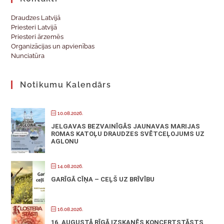
Draudzes Latvijā
Priesteri Latvijā
Priesteri ārzemēs
Organizācijas un apvienības
Nunciatūra
Notikumu Kalendārs
10.08.2026.
JELGAVAS BEZVAINĪGĀS JAUNAVAS MARIJAS
ROMAS KATOĻU DRAUDZES SVĒTCEĻOJUMS UZ
AGLONU
14.08.2026.
GARĪGĀ CĪŅA – CEĻŠ UZ BRĪVĪBU
16.08.2026.
16. AUGUSTĀ RĪGĀ IZSKANĒS KONCERTSTĀSTS