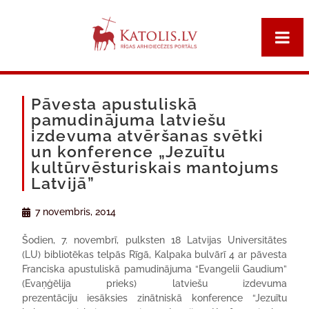
Pāvesta apustuliskā
pamudinājuma latviešu
izdevuma atvēršanas svētki
un konference „Jezuītu
kultūrvēsturiskais mantojums
Latvijā”
7 novembris, 2014
Šodien, 7. novembrī, pulksten 18 Latvijas Universitātes
(LU) bibliotēkas telpās Rīgā, Kalpaka bulvārī 4 ar pāvesta
Franciska apustuliskā pamudinājuma “Evangelii Gaudium”
(Evaņģēlija prieks) latviešu izdevuma
prezentāciju iesāksies zinātniskā konference “Jezuītu