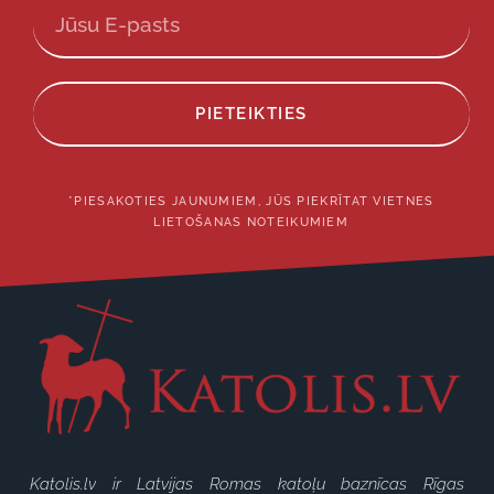
PIETEIKTIES
*PIESAKOTIES JAUNUMIEM, JŪS PIEKRĪTAT VIETNES
LIETOŠANAS NOTEIKUMIEM
Katolis.lv ir Latvijas Romas katoļu baznīcas Rīgas