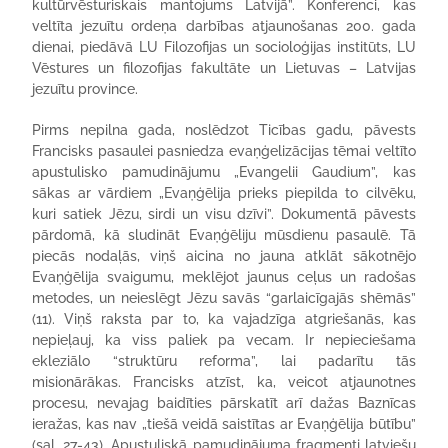
kultūrvēsturiskais mantojums Latvijā”. Konferenci, kas
veltīta jezuītu ordeņa darbības atjaunošanas 200. gada
dienai, piedāvā LU Filozofijas un socioloģijas institūts, LU
Vēstures un filozofijas fakultāte un Lietuvas – Latvijas
jezuītu province.
Pirms nepilna gada, noslēdzot Ticības gadu, pāvests
Francisks pasaulei pasniedza evaņģelizācijas tēmai veltīto
apustulisko pamudinājumu „Evangelii Gaudium”, kas
sākas ar vārdiem „Evaņģēlija prieks piepilda to cilvēku,
kuri satiek Jēzu, sirdi un visu dzīvi”. Dokumentā pāvests
pārdomā, kā sludināt Evaņģēliju mūsdienu pasaulē. Tā
piecās nodaļās, viņš aicina no jauna atklāt sākotnējo
Evaņģēlija svaigumu, meklējot jaunus ceļus un radošas
metodes, un neieslēgt Jēzu savās “garlaicīgajās shēmās”
(11). Viņš raksta par to, ka vajadzīga atgriešanās, kas
nepieļauj, ka viss paliek pa vecam. Ir nepieciešama
ekleziālo “struktūru reforma”, lai padarītu tās
misionārākas. Francisks atzīst, ka, veicot atjaunotnes
procesu, nevajag baidīties pārskatīt arī dažas Baznīcas
ieražas, kas nav „tiešā veidā saistītas ar Evaņģēlija būtību”
(sal. 27-43). Apustuliskā pamudinājuma fragmenti latviešu