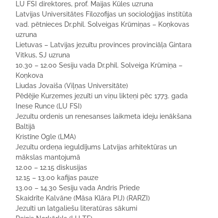
LU FSI direktores, prof. Maijas Kūles uzruna
Latvijas Universitātes Filozofijas un socioloģijas institūta
vad. pētnieces Dr.phil. Solveigas Krūmiņas – Koņkovas
uzruna
Lietuvas – Latvijas jezuītu provinces provinciāļa Gintara
Vitkus, SJ uzruna
10.30 – 12.00 Sesiju vada Dr.phil. Solveiga Krūmiņa –
Koņkova
Liudas Jovaiša (Viļņas Universitāte)
Pēdējie Kurzemes jezuīti un viņu likteņi pēc 1773. gada
Inese Runce (LU FSI)
Jezuītu ordenis un renesanses laikmeta ideju ienākšana
Baltijā
Kristīne Ogle (LMA)
Jezuītu ordeņa ieguldījums Latvijas arhitektūras un
mākslas mantojumā
12.00 – 12.15 diskusijas
12.15 – 13.00 kafijas pauze
13.00 – 14.30 Sesiju vada Andris Priede
Skaidrīte Kalvāne (Māsa Klāra PIJ) (RARZI)
Jezuīti un latgaliešu literatūras sākumi