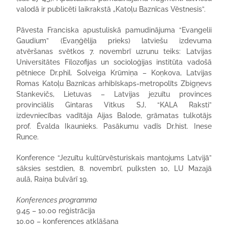
valodā ir publicēti laikrakstā „Katoļu Baznīcas Vēstnesis”.
Pāvesta Franciska apustuliskā pamudinājuma “Evangelii
Gaudium” (Evaņģēlija prieks) latviešu izdevuma
atvēršanas svētkos 7. novembrī uzrunu teiks: Latvijas
Universitātes Filozofijas un socioloģijas institūta vadošā
pētniece Dr.phil. Solveiga Krūmiņa – Koņkova, Latvijas
Romas Katoļu Baznīcas arhibīskaps-metropolīts Zbigņevs
Stankevičs, Lietuvas – Latvijas jezuītu provinces
provinciālis Gintaras Vitkus SJ, “KALA Raksti”
izdevniecības vadītāja Aijas Balode, grāmatas tulkotājs
prof. Ēvalda Ikaunieks. Pasākumu vadīs Dr.hist. Inese
Runce.
Konference “Jezuītu kultūrvēsturiskais mantojums Latvijā”
sāksies sestdien, 8. novembrī, pulksten 10, LU Mazajā
aulā, Raiņa bulvārī 19.
Konferences programma
9.45 – 10.00 reģistrācija
10.00 – konferences atklāšana