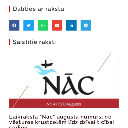
Dalīties ar rakstu
Saistītie raksti
Laikraksta “Nāc” augusta numurs: no
vēstures krustcelēm līdz dzīvai ticībai
šodien