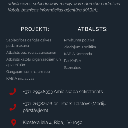
arhidiecēzes sabiedriskais medijs, kura darbību nodrošina
Katoļu baznīcas informācijas aģentūra (KABIA).
PROJEKTI:
ATBALSTS:
Sabiedrības garīgās dzīves
Privātuma politika
padziļināšana
Ziedojumu politika
Atbalsts baznīcu atjaunošanai
KABIA Komanda
Atbalsts katoļu organizācijām un
Par KABIA
apvienībām
Sazināties
Garīgajam semināram 100
KABIA iniciatīvas
+371 29948353 Arhibīskapa sekretariāts
+371 26382126 pr. Ilmārs Tolstovs (Mediju
pārstāvjiem)
Klostera iela 4, Rīga, LV-1050