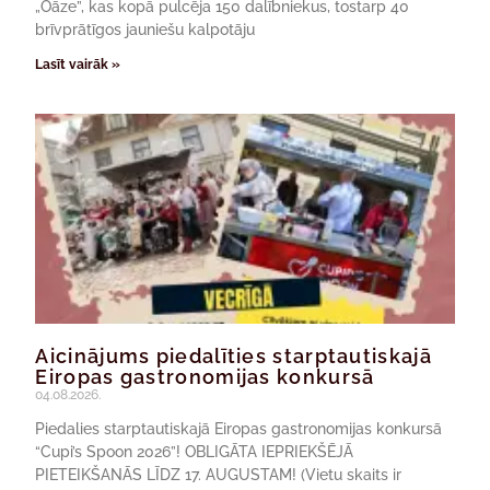
„Oāze”, kas kopā pulcēja 150 dalībniekus, tostarp 40
brīvprātīgos jauniešu kalpotāju
Lasīt vairāk »
Aicinājums piedalīties starptautiskajā
Eiropas gastronomijas konkursā
04.08.2026.
Piedalies starptautiskajā Eiropas gastronomijas konkursā
“Cupi’s Spoon 2026”! OBLIGĀTA IEPRIEKŠĒJĀ
PIETEIKŠANĀS LĪDZ 17. AUGUSTAM! (Vietu skaits ir