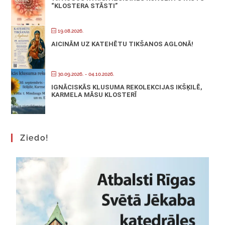
“KLOSTERA STĀSTI”
19.08.2026.
AICINĀM UZ KATEHĒTU TIKŠANOS AGLONĀ!
30.09.2026.
- 04.10.2026.
IGNĀCISKĀS KLUSUMA REKOLEKCIJAS IKŠĶILĒ,
KARMELA MĀSU KLOSTERĪ
Ziedo!