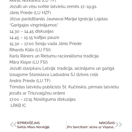
Reinis Norkārkls (LU TF)
Jezuīti un viņu svētie latviešu zemēs 17.-19.gs.
Jānis Priede (LU HZF)
Jēzus parādīšanās Jaunavai Marijai Ignācija Lojolas
“Garīgajos vingrinājumos”
14.30 – 14.45 diskusijas
14.45 – 15.15 kafijas pauze
15.30 – 17.00 Sesiju vada Jānis Priede
Rihards Kūlis (LU FSI)
Karls Rāners un Rietumu racionālisma tradīcija
Māra Kiope (LU FSI)
Jezuīti starpkaru Latvijā: tradīcija, aicinājums un garīgā
izaugsme Staņislava Ladusāna SJ dzīves ceļā
Andris Priede (LU TF)
Trimdas latviešu publicists St. Kučinskis, pirmais latviešu
jezuīts ar Trīszvaigžņu ordeni
17.00 – 17.15 Noslēguma diskusijas
LRKB IC
IEPRIEKŠĒJAIS
NĀKOŠAIS
Svētās Mises Norvēģijā
„Pro Sanctitate” aicina uz Vispasaules svētdarīšanas dienas pasākumiem Rīgā, Daugavpilī un Jēkabpilī