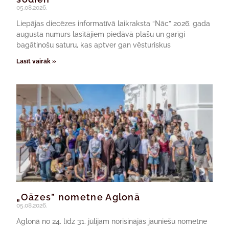
05.08.2026.
Liepājas diecēzes informatīvā laikraksta “Nāc” 2026. gada
augusta numurs lasītājiem piedāvā plašu un garīgi
bagātinošu saturu, kas aptver gan vēsturiskus
Lasīt vairāk »
„Oāzes” nometne Aglonā
05.08.2026.
Aglonā no 24. līdz 31. jūlijam norisinājās jauniešu nometne