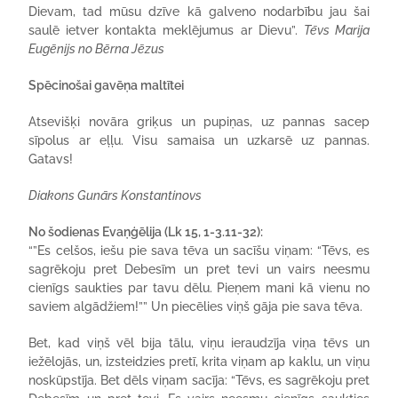
Dievam, tad mūsu dzīve kā galveno nodarbību jau šai
saulē ietver kontakta meklējumus ar Dievu”.
Tēvs Marija
Eugēnijs no Bērna Jēzus
Spēcinošai gavēņa maltītei
Atsevišķi novāra griķus un pupiņas, uz pannas sacep
sīpolus ar eļļu. Visu samaisa un uzkarsē uz pannas.
Gatavs!
Diakons Gunārs Konstantinovs
No šodienas Evaņģēlija (Lk 15, 1-3.11-32):
“”Es celšos, iešu pie sava tēva un sacīšu viņam: “Tēvs, es
sagrēkoju pret Debesīm un pret tevi un vairs neesmu
cienīgs saukties par tavu dēlu. Pieņem mani kā vienu no
saviem algādžiem!”” Un piecēlies viņš gāja pie sava tēva.
Bet, kad viņš vēl bija tālu, viņu ieraudzīja viņa tēvs un
iežēlojās, un, izsteidzies pretī, krita viņam ap kaklu, un viņu
noskūpstīja. Bet dēls viņam sacīja: “Tēvs, es sagrēkoju pret