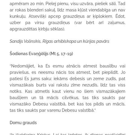
apmēram 20 min. Pielej pienu, visu uzvāra, pieliek sāli. Tad
ar rokas blenderi sakuļ, līdz masa kļūst viendabīga un nav
kunkuļu. Atsevišķi apcep grauzdiņus ar ķiplokiem. Ēdot,
uzber pa virsu grauzdiņus (var bērt arī zaļumus,
apgrauzdētas ķirbju sēklas).
Sandijs Volinskis, Rīgas arhibīskapa un kūrijas pavārs
Šodienas Evaņģēlijs (Mt 5, 17-19)
“Nedomājiet, ka Es esmu atnācis atmest bauslību vai
praviešus, es neesmu nācis tos atmest, bet piepildīt. Jo
patiesi Es jums saku: iekāms debesis un zeme zudīs, pat
vismazākais burts vai rakstu zīme nezudīs, līdz tas viss
notiks. Kas atmetīs kaut vienu no šiem vismazākajiem
baušļiem un tā mācīs cilvēkus, tas tiks saukts par
vismazāko Debesu valstībā, bet kas tos pildīs un mācīs,
tas tiks saukts par varenu Debesu valstībā.”
Domu grauds