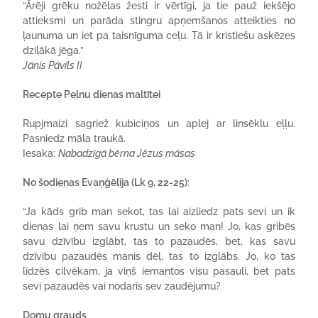
“Ārēji grēku nožēlas žesti ir vērtīgi, ja tie pauž iekšējo
attieksmi un parāda stingru apņemšanos atteikties no
ļaunuma un iet pa taisnīguma ceļu. Tā ir kristiešu askēzes
dziļākā jēga.”
Jānis Pāvils II
Recepte Pelnu dienas maltītei
Rupjmaizi sagriež kubiciņos un aplej ar linsēklu eļļu.
Pasniedz māla traukā.
Iesaka:
Nabadzīgā bērna Jēzus māsas
No šodienas Evaņģēlija (Lk 9, 22-25)
:
“Ja kāds grib man sekot, tas lai aizliedz pats sevi un ik
dienas lai ņem savu krustu un seko man! Jo, kas gribēs
savu dzīvību izglābt, tas to pazaudēs, bet, kas savu
dzīvību pazaudēs manis dēļ, tas to izglābs. Jo, ko tas
līdzēs cilvēkam, ja viņš iemantos visu pasauli, bet pats
sevi pazaudēs vai nodarīs sev zaudējumu?
Domu grauds