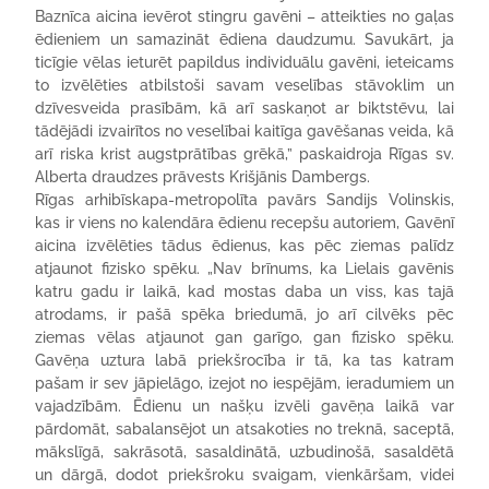
Baznīca aicina ievērot stingru gavēni – atteikties no gaļas
ēdieniem un samazināt ēdiena daudzumu. Savukārt, ja
ticīgie vēlas ieturēt papildus individuālu gavēni, ieteicams
to izvēlēties atbilstoši savam veselības stāvoklim un
dzīvesveida prasībām, kā arī saskaņot ar biktstēvu, lai
tādējādi izvairītos no veselībai kaitīga gavēšanas veida, kā
arī riska krist augstprātības grēkā,” paskaidroja Rīgas sv.
Alberta draudzes prāvests Krišjānis Dambergs.
Rīgas arhibīskapa-metropolīta pavārs Sandijs Volinskis,
kas ir viens no kalendāra ēdienu recepšu autoriem, Gavēnī
aicina izvēlēties tādus ēdienus, kas pēc ziemas palīdz
atjaunot fizisko spēku. „Nav brīnums, ka Lielais gavēnis
katru gadu ir laikā, kad mostas daba un viss, kas tajā
atrodams, ir pašā spēka briedumā, jo arī cilvēks pēc
ziemas vēlas atjaunot gan garīgo, gan fizisko spēku.
Gavēņa uztura labā priekšrocība ir tā, ka tas katram
pašam ir sev jāpielāgo, izejot no iespējām, ieradumiem un
vajadzībām. Ēdienu un našķu izvēli gavēņa laikā var
pārdomāt, sabalansējot un atsakoties no treknā, saceptā,
mākslīgā, sakrāsotā, sasaldinātā, uzbudinošā, sasaldētā
un dārgā, dodot priekšroku svaigam, vienkāršam, videi