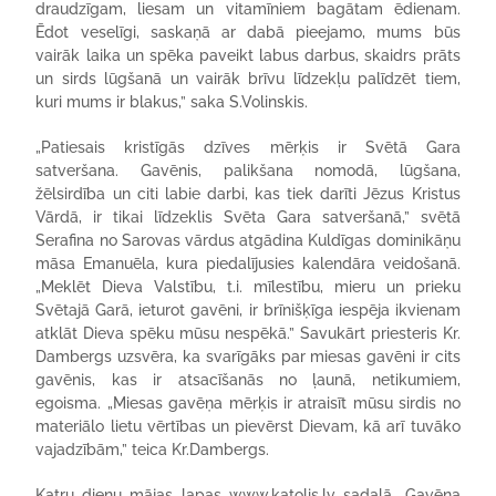
draudzīgam, liesam un vitamīniem bagātam ēdienam.
Ēdot veselīgi, saskaņā ar dabā pieejamo, mums būs
vairāk laika un spēka paveikt labus darbus, skaidrs prāts
un sirds lūgšanā un vairāk brīvu līdzekļu palīdzēt tiem,
kuri mums ir blakus,” saka S.Volinskis.
„Patiesais kristīgās dzīves mērķis ir Svētā Gara
satveršana. Gavēnis, palikšana nomodā, lūgšana,
žēlsirdība un citi labie darbi, kas tiek darīti Jēzus Kristus
Vārdā, ir tikai līdzeklis Svēta Gara satveršanā,” svētā
Serafina no Sarovas vārdus atgādina Kuldīgas dominikāņu
māsa Emanuēla, kura piedalījusies kalendāra veidošanā.
„Meklēt Dieva Valstību, t.i. mīlestību, mieru un prieku
Svētajā Garā, ieturot gavēni, ir brīnišķīga iespēja ikvienam
atklāt Dieva spēku mūsu nespēkā.” Savukārt priesteris Kr.
Dambergs uzsvēra, ka svarīgāks par miesas gavēni ir cits
gavēnis, kas ir atsacīšanās no ļaunā, netikumiem,
egoisma. „Miesas gavēņa mērķis ir atraisīt mūsu sirdis no
materiālo lietu vērtības un pievērst Dievam, kā arī tuvāko
vajadzībām,” teica Kr.Dambergs.
Katru dienu mājas lapas www.katolis.lv sadaļā „Gavēņa