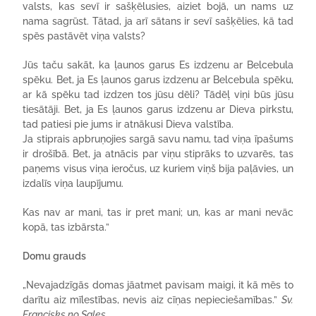
valsts, kas sevī ir sašķēlusies, aiziet bojā, un nams uz
nama sagrūst. Tātad, ja arī sātans ir sevī sašķēlies, kā tad
spēs pastāvēt viņa valsts?
Jūs taču sakāt, ka ļaunos garus Es izdzenu ar Belcebula
spēku. Bet, ja Es ļaunos garus izdzenu ar Belcebula spēku,
ar kā spēku tad izdzen tos jūsu dēli? Tādēļ viņi būs jūsu
tiesātāji. Bet, ja Es ļaunos garus izdzenu ar Dieva pirkstu,
tad patiesi pie jums ir atnākusi Dieva valstība.
Ja stiprais apbruņojies sargā savu namu, tad viņa īpašums
ir drošībā. Bet, ja atnācis par viņu stiprāks to uzvarēs, tas
paņems visus viņa ieročus, uz kuriem viņš bija paļāvies, un
izdalīs viņa laupījumu.
Kas nav ar mani, tas ir pret mani; un, kas ar mani nevāc
kopā, tas izbārsta.”
Domu grauds
„Nevajadzīgās domas jāatmet pavisam maigi, it kā mēs to
darītu aiz mīlestības, nevis aiz cīņas nepieciešamības.”
Sv.
Francisks no Sales