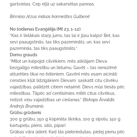
garšvielas. Cep eļļā uz sakarsētas pannas.
Bērniņa Jēzus māsas karmelītes Gulbenē
No šodienas Evaņģēlija (Mt 23, 1-12)
:
“Kas ir lielākais starp jums, tas lai ir jūsu kalps! Bet, kas
sevi paaugstinās, tas tiks pazemināts, un, kas sevi
pazeminās, tas tiks paaugstināts.”
Domu grauds
“Mīlot un kalpojot cilvēkiem, mēs atklājam Dieva
bezgalīgo mīlestību un lielumu. Gavēt – tas nenozīmē
atturēties tikai no ēdieniem. Gavēnī mēs esam aicināti
censties kļūt līdzīgākiem Dievam: saskatīt citu cilvēku
vajadzības, palīdzēt citiem nelaimē. Dievs mūs tiesās pēc
mīlestības. Tāpēc arī centīsimies mīlēt citus cilvēkus,
redzot viņu vajadzības un ciešanas.”
Bīskaps Ārvaldis
Andrejs Brumanis
Grūbu grūdenis
300 g grūbu, 150 g kūpināta šķiņķa, 100 g sīpolu, 150 g
kartupeļu, piens, sāls, pipari
Grūbas vāra ūdenī. Kad tās piebriedušas, pielej pienu pēc