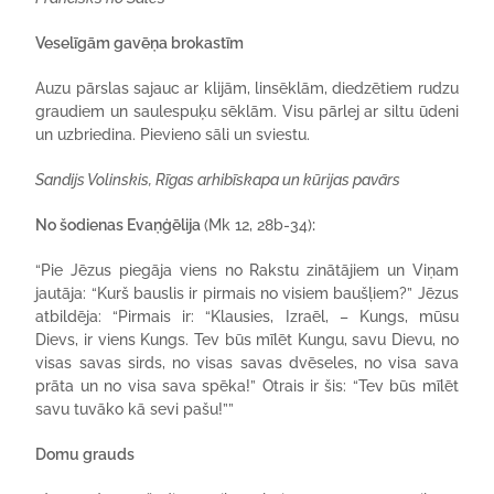
Veselīgām gavēņa brokastīm
Auzu pārslas sajauc ar klijām, linsēklām, diedzētiem rudzu
graudiem un saulespuķu sēklām. Visu pārlej ar siltu ūdeni
un uzbriedina. Pievieno sāli un sviestu.
Sandijs Volinskis, Rīgas arhibīskapa un kūrijas pavārs
No šodienas Evaņģēlija
(Mk 12, 28b-34)
:
“Pie Jēzus piegāja viens no Rakstu zinātājiem un Viņam
jautāja: “Kurš bauslis ir pirmais no visiem baušļiem?” Jēzus
atbildēja: “Pirmais ir: “Klausies, Izraēl, – Kungs, mūsu
Dievs, ir viens Kungs. Tev būs mīlēt Kungu, savu Dievu, no
visas savas sirds, no visas savas dvēseles, no visa sava
prāta un no visa sava spēka!” Otrais ir šis: “Tev būs mīlēt
savu tuvāko kā sevi pašu!””
Domu grauds