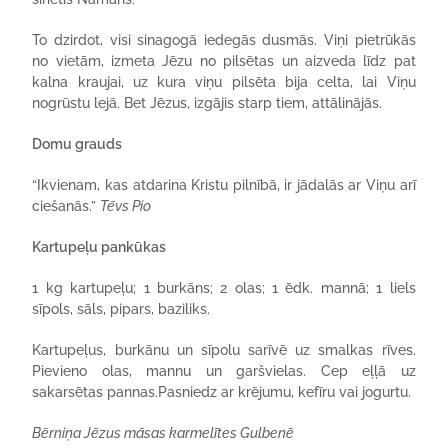
To dzirdot, visi sinagogā iedegās dusmās. Viņi pietrūkās
no vietām, izmeta Jēzu no pilsētas un aizveda līdz pat
kalna kraujai, uz kura viņu pilsēta bija celta, lai Viņu
nogrūstu lejā. Bet Jēzus, izgājis starp tiem, attālinājās.
Domu grauds
“Ikvienam, kas atdarina Kristu pilnībā, ir jādalās ar Viņu arī
ciešanās.”
Tēvs Pio
Kartupeļu pankūkas
1 kg kartupeļu; 1 burkāns; 2 olas; 1 ēdk. mannā; 1 liels
sīpols, sāls, pipars, baziliks.
Kartupeļus, burkānu un sīpolu sarīvē uz smalkas rīves.
Pievieno olas, mannu un garšvielas. Cep eļļā uz
sakarsētas pannas.Pasniedz ar krējumu, kefīru vai jogurtu.
Bērniņa Jēzus māsas karmelītes Gulbenē