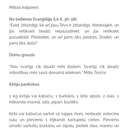
Māsas kalpones
No šodienas Evaņģēlija
(Lk 6, 36-38):
“Esiet žēlsirdīgi, kā arī jūsu Tēvs ir žēlsirdīgs. Netiesājiet, un
jūs netiksiet tiesāti; nepazudiniet, un jūs netiksiet
pazudināti. Piedodiet, un arī jums tiks piedots. Dodiet, un
jums tiks dots!”
Domu grauds
“Nav svarīgi, cik daudz mēs dodam. Svarīgi, cik daudz
mīlestības mēs savā devumā ieliekam.”
Māte Terēze
Ķirbju pankūkas
1 kg ķirbja vai kabaču, 1 burkāns, 1 liels sīpols, 2 olas, 1
ēdkarote mannā, sāls, pipari, baziliks.
Ķirbi vai kabačus sarīvē uz rupjas rīves, nedaudz notecina
sulu un pievieno 1 tējkaroti kartupeļu cietes. Pievieno
smalki sarīvētu burkānu un sīpolu, pieliek olas, mannu un