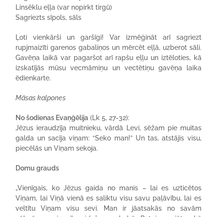
Linsēklu eļļa (var nopirkt tirgū)
Sagriezts sīpols, sāls
Ļoti vienkārši un garšīgi! Var izmēģināt arī sagriezt
rupjmaizīti garenos gabaliņos un mērcēt eļļā, uzberot sāli.
Gavēņa laikā var pagaršot arī rapšu eļļu un iztēloties, kā
izskatījās mūsu vecmāmiņu un vectētiņu gavēņa laika
ēdienkarte.
Māsas kalpones
No šodienas Evaņģēlija
(Lk 5, 27-32):
Jēzus ieraudzīja muitnieku, vārdā Levi, sēžam pie muitas
galda un sacīja viņam: “Seko man!” Un tas, atstājis visu,
piecēlās un Viņam sekoja.
Domu grauds
„Vienīgais, ko Jēzus gaida no manis – lai es uzticētos
Viņam, lai Viņā vienā es saliktu visu savu paļāvību, lai es
veltītu Viņam visu sevi. Man ir jāatsakās no savām