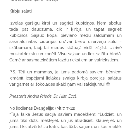
Ķirbju salāti
Izvēlas garšīgu ķirbi un sagriež kubiciņos. Ņem ābolus
tādā pat daudzumā, cik ir ķirbja, un tāpat sagriež
kubiciņos. Sajauc kopā, pievieno medu saldumam un
sasmalcinātas cidonijas un/vai biezu dzērveņu sulu –
skābumam, ļauj, lai medus skābajā vidē izšķīst. Uzrīvē
muskatriekstu un kanēli. Visu sajauc un liek salātu bļodā.
Garnē ar sasmalcinātiem lazdu riekstiem un valriekstiem.
P.S. Tēti un mammas, ja jums padomā saviem bērniem
iemānīt iespējami lielākas svaiga ķirbja porcijas, salātus
var garnēt ar šokolādes skaidiņām vai saldējumu! 🙂
Priesteris Andris Priede, Dr. Hist. Eccl.
No šodienas Evaņģēlija
: (Mt 7, 7-12)
“Tajā laikā Jēzus sacīja saviem mācekļiem: “Lūdziet, un
jums tiks dots; meklējiet, un jūs atradīsiet; klauvējiet, un
jums tiks atvērts! Jo katrs, kas lūdz, saņem; un, kas meklē,