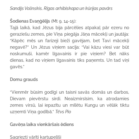
Sandijs Volinskis, Rīgas arhibīskapa un kūrijas pavārs
Šodienas Evaņģēlijs
(Mt 9, 14-15):
Tajā laikā, kad Jēzus bija pārcēlies atpakaļ pār ezeru no
geraziešu zemes, pie Viņa piegāja Jāņa mācekļi un jautāja:
“Kāpēc mēs un farizeji bieži gavējam, bet Tavi mācekļi
negavē?” Un Jēzus viņiem sacīja: “Vai kāzu viesi var būt
noskumuši, kamēr līgavainis ir pie viņiem? Bet nāks
dienas, kad no viņiem līgavainis tiks paņemts. Un tad viņi
gavēs.”
Domu grauds
“Vienmēr būsim godīgi un taisni savās domās un darbos,
Dievam pievērstu sirdi. Neaizmirsīsim, ka atrodamies
zemes virsū, lai iepazītu un mīlētu Kungu un vēlāk tiktu
uzņemti Viņa godībā.”
Tēvs Pio
Gavēņa laika vienkāršais ēdiens
Sagriezti vārīti kartupelīši