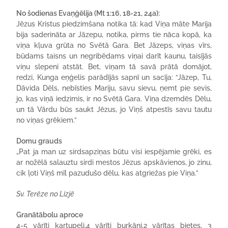
No šodienas Evaņģēlija (Mt 1:16, 18-21, 24a):
Jēzus Kristus piedzimšana notika tā: kad Viņa māte Marija
bija saderināta ar Jāzepu, notika, pirms tie nāca kopā, ka
viņa kļuva grūta no Svētā Gara. Bet Jāzeps, viņas vīrs,
būdams taisns un negribēdams viņai darīt kaunu, taisījās
viņu slepeni atstāt. Bet, viņam tā savā prātā domājot,
redzi, Kunga eņģelis parādījās sapnī un sacīja: “Jāzep, Tu,
Dāvida Dēls, nebīsties Mariju, savu sievu, ņemt pie sevis,
jo, kas viņā iedzimis, ir no Svētā Gara. Viņa dzemdēs Dēlu,
un tā Vārdu būs saukt Jēzus, jo Viņš atpestīs savu tautu
no viņas grēkiem.”
Domu grauds
„Pat ja man uz sirdsapziņas būtu visi iespējamie grēki, es
ar nožēlā salauztu sirdi mestos Jēzus apskāvienos, jo zinu,
cik ļoti Viņš mīl pazudušo dēlu, kas atgriežas pie Viņa.”
Sv. Terēze no Lizjē
Granātābolu aproce
4-5 vārīti kartupeļi,4 vārīti burkāni,2 vārītas bietes, 3