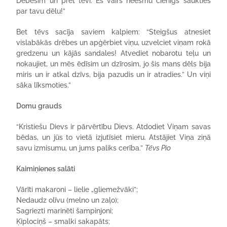
Debesīm un pret tevi. Es vairs neesmu cienīgs saukties
par tavu dēlu!”
Bet tēvs sacīja saviem kalpiem: “Steigšus atnesiet
vislabākās drēbes un apģērbiet viņu, uzvelciet viņam rokā
gredzenu un kājās sandales! Atvediet nobarotu teļu un
nokaujiet, un mēs ēdīsim un dzīrosim, jo šis mans dēls bija
miris un ir atkal dzīvs, bija pazudis un ir atradies.” Un viņi
sāka līksmoties.”
Domu grauds
“Kristiešu Dievs ir pārvērtību Dievs. Atdodiet Viņam savas
bēdas, un jūs to vietā izjutīsiet mieru. Atstājiet Viņa ziņā
savu izmisumu, un jums paliks cerība.”
Tēvs Pio
Kaimiņienes salāti
Vārīti makaroni – lielie „gliemežvāki”;
Nedaudz olīvu (melno un zaļo);
Sagriezti marinēti šampinjoni;
Ķiplociņš – smalki sakapāts;