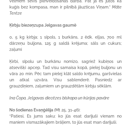
vēlmēm sevis pilnveidošanas darbā. Pat ja es jūtos kā
kuģis bez kompasa, man ir pilnībā jāuzticas Viņam.”
Māte
Terēze
Ķirbju biezeņzupa Jelgavas gaumē
0, 5 kg ķirbja; 1 sīpols, 1 burkāns, 2 ēdk. eļļas, 700 ml
dārzeņu buljona, 125 g saldā krējuma; sāls un cukurs;
zaļumi
Ķirbi, sīpolu un burkānu nomizo, sagriež kubiņos un
atsevišķi apcep. Tad visu samaisa kopā, pielej buljonu un
vāra 20 min. Pēc tam pielej klāt saldo krējumu, garšvielas
un atkal uzvāra. Visu sablenderē. Pasniedz ar
grauzdiņiem, zaļumiem un grauzdētām ķirbju sēklām.
Ina Čopa, Jelgavas diecēzes bīskapa un kūrijas pavāre
No šodienas Evaņģēlija
(Mt 25, 31-46):
“Patiesi, Es jums saku: ko jūs esat darījuši vienam no
maniem vismazākajiem brāļiem, to jūs esat man darījuši.