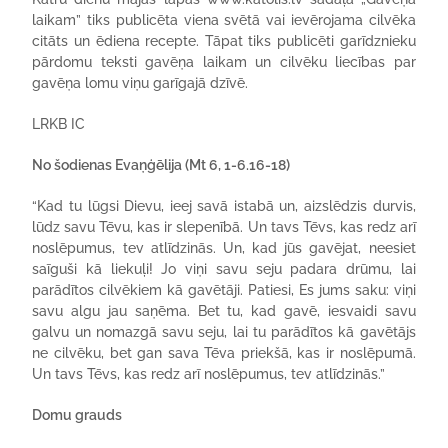
laikam” tiks publicēta viena svētā vai ievērojama cilvēka
citāts un ēdiena recepte. Tāpat tiks publicēti garīdznieku
pārdomu teksti gavēņa laikam un cilvēku liecības par
gavēņa lomu viņu garīgajā dzīvē.
LRKB IC
No šodienas Evaņģēlija (Mt 6, 1-6.16-18)
“Kad tu lūgsi Dievu, ieej savā istabā un, aizslēdzis durvis,
lūdz savu Tēvu, kas ir slepenībā. Un tavs Tēvs, kas redz arī
noslēpumus, tev atlīdzinās. Un, kad jūs gavējat, neesiet
saīguši kā liekuļi! Jo viņi savu seju padara drūmu, lai
parādītos cilvēkiem kā gavētāji. Patiesi, Es jums saku: viņi
savu algu jau saņēma. Bet tu, kad gavē, iesvaidi savu
galvu un nomazgā savu seju, lai tu parādītos kā gavētājs
ne cilvēku, bet gan sava Tēva priekšā, kas ir no­slēpumā.
Un tavs Tēvs, kas redz arī noslēpumus, tev at­līdzinās.”
Domu grauds