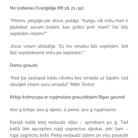
No šodienas Evaņģēlija (Mt 18, 21-35):
“Pēteris, piegājis pie Jēzus, jautāja: “Kungs, cik reižu man ir
jāpiedod savam brālim, kas grēko pret mani? Vai līdz
septiņām reizēm?”
Jēzus viņam atbildēja: “Es tev nesaku līdz septiņām, bet
līdz septiņdesmit reižu pa septiņām.””
Domu grauds
“Kad jūs sastopat kādu cilvēku bez smaida uz lūpām, tad
dāvājiet viņam savu smaidu!”
Māte Terēze
Ķirbju krēmzupa ar rupjmaizes grauzdiņiem Rīgas gaumē
600 g ķirbja; 200 g sīpolu; 1l piena; 200 g rupjmaizes
Karstā katlā ielej nedaudz eļļas – apmēram 50 g. Tad
katlā liek apcepties rupji sagrieztus sīpolus, pēc tam –
rupji sagrieztu ķirbi. Pielej nedaudz ūdens un visu pasautē