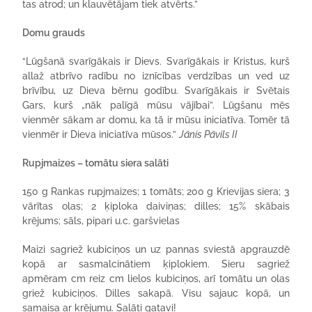
tas atrod; un klauvētājam tiek atvērts.”
Domu grauds
“Lūgšanā svarīgākais ir Dievs. Svarīgākais ir Kristus, kurš
allaž atbrīvo radību no iznīcības verdzības un ved uz
brīvību, uz Dieva bērnu godību. Svarīgākais ir Svētais
Gars, kurš „nāk palīgā mūsu vājībai”. Lūgšanu mēs
vienmēr sākam ar domu, ka tā ir mūsu iniciatīva. Tomēr tā
vienmēr ir Dieva iniciatīva mūsos.”
Jānis Pāvils II
Rupjmaizes – tomātu siera salāti
150 g Rankas rupjmaizes; 1 tomāts; 200 g Krievijas siera; 3
vārītas olas; 2 ķiploka daiviņas; dilles; 15% skābais
krējums; sāls, pipari u.c. garšvielas
Maizi sagriež kubiciņos un uz pannas sviestā apgrauzdē
kopā ar sasmalcinātiem ķiplokiem. Sieru sagriež
apmēram cm reiz cm lielos kubiciņos, arī tomātu un olas
griež kubiciņos. Dilles sakapā. Visu sajauc kopā, un
samaisa ar krējumu. Salāti gatavi!