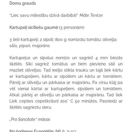
Domu grauds
“Liec savu mīlestību dzīvā darbībā!”
Māte Terēze
Kartupeļi sicīliešu gaumē
(3 personām)
3 lieli kartupeļi; 2 sīpoli; 800 g nomizotu tomātu; olīveļļa;
sāls, pipari, majorāns
Kartupeļus un sīpolus nomizo un sagriež 4 mm biezās
šķēlēs. Sīki sagriež tomātus un tiem pievieno sāli un
mazliet olīveļļas. Tad ieeļļo stikla trauku un tajā liek kārtu
ar kartupeļiem, kārtu ar sīpoliem un kārtu ar tomātiem.
Pārelj ar olīveļļu un pārkaisa ar majorānu. Pa virsu klāj pa
vēl vienai kārtai ar kartupeļiem, sīpoliem un tomātiem.
Atkal pārlej ar olīveļļu un pārkaisa ar majorānu. Tad liek
Liek cepties cepeškrāsnī 200° C 50 minūtes. Pasniedz ar
šķēlēs sagrieztu sieru.
„Pro Sancitate” māsas
No šodienas Evaņģēlija
(Mt 6, 7-15):