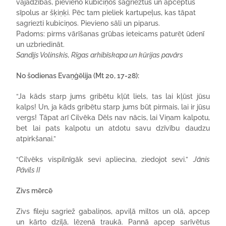
vajadzības, pievieno kubiciņos sagrieztus un apceptus
sīpolus ar šķiņķi. Pēc tam pieliek kartupeļus, kas tāpat
sagriezti kubiciņos. Pievieno sāli un piparus.
Padoms: pirms vārīšanas grūbas ieteicams paturēt ūdenī
un uzbriedināt.
Sandijs Volinskis, Rīgas arhibīskapa un kūrijas pavārs
No šodienas Evaņģēlija (Mt 20, 17-28):
“Ja kāds starp jums gribētu kļūt liels, tas lai kļūst jūsu
kalps! Un, ja kāds gribētu starp jums būt pirmais, lai ir jūsu
vergs! Tāpat arī Cilvēka Dēls nav nācis, lai Viņam kalpotu,
bet lai pats kalpotu un atdotu savu dzīvību daudzu
atpirkšanai.”
“Cilvēks vispilnīgāk sevi apliecina, ziedojot sevi.”
Jānis
Pāvils II
Zivs mērcē
Zivs fileju sagriež gabaliņos, apviļā miltos un olā, apcep
un kārto dziļā, lēzenā traukā. Pannā apcep sarīvētus