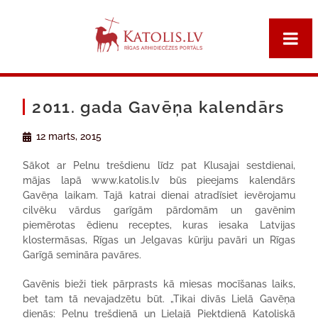
2011. gada Gavēņa kalendārs
12 marts, 2015
Sākot ar Pelnu trešdienu līdz pat Klusajai sestdienai,
mājas lapā www.katolis.lv būs pieejams kalendārs
Gavēņa laikam. Tajā katrai dienai atradīsiet ievērojamu
cilvēku vārdus garīgām pārdomām un gavēnim
piemērotas ēdienu receptes, kuras iesaka Latvijas
klostermāsas, Rīgas un Jelgavas kūriju pavāri un Rīgas
Garīgā semināra pavāres.
Gavēnis bieži tiek pārprasts kā miesas mocīšanas laiks,
bet tam tā nevajadzētu būt. „Tikai divās Lielā Gavēņa
dienās: Pelnu trešdienā un Lielajā Piektdienā Katoliskā