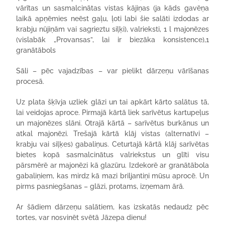
vārītas un sasmalcinātas vistas kājiņas (ja kāds gavēņa
laikā apņēmies neēst gaļu, ļoti labi šie salāti izdodas ar
krabju nūjiņām vai sagrieztu siļķi), valrieksti, 1 l majonēzes
(vislabāk „Provansas”, lai ir biezāka konsistence),1
granātābols
Sāli – pēc vajadzības – var pielikt dārzeņu vārīšanas
procesā.
Uz plata šķīvja uzliek glāzi un tai apkārt kārto salātus tā,
lai veidojas aproce. Pirmajā kārtā liek sarīvētus kartupeļus
un majonēzes slāni. Otrajā kārtā – sarīvētus burkānus un
atkal majonēzi. Trešajā kārtā klāj vistas (alternatīvi –
krabju vai siļķes) gabaliņus. Ceturtajā kārtā klāj sarīvētas
bietes kopā sasmalcinātus valriekstus un glīti visu
pārsmērē ar majonēzi kā glazūru. Izdekorē ar granātābola
gabaliņiem, kas mirdz kā mazi briljantiņi mūsu aprocē. Un
pirms pasniegšanas – glāzi, protams, izņemam ārā.
Ar šādiem dārzeņu salātiem, kas izskatās nedaudz pēc
tortes, var nosvinēt svētā Jāzepa dienu!