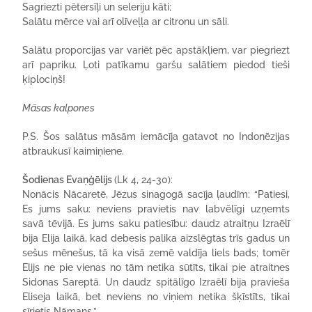
Sagriezti pētersīļi un seleriju kāti;
Salātu mērce vai arī olīveļļa ar citronu un sāli.
Salātu proporcijas var variēt pēc apstākļiem, var piegriezt
arī papriku. Ļoti patīkamu garšu salātiem piedod tieši
ķiplociņš!
Māsas kalpones
P.S. Šos salātus māsām iemācīja gatavot no Indonēzijas
atbraukusī kaimiņiene.
Šodienas Evaņģēlijs
(Lk 4, 24-30):
Nonācis Nācaretē, Jēzus sinagogā sacīja ļaudīm: “Patiesi,
Es jums saku: neviens pravietis nav labvēlīgi uzņemts
savā tēvijā. Es jums saku patiesību: daudz atraitņu Izraēlī
bija Elija laikā, kad debesis palika aizslēgtas trīs gadus un
sešus mēnešus, tā ka visā zemē valdīja liels bads; tomēr
Elijs ne pie vienas no tām netika sūtīts, tikai pie atraitnes
Sidonas Sareptā. Un daudz spitālīgo Izraēlī bija pravieša
Eliseja laikā, bet neviens no viņiem netika šķīstīts, tikai
sīrietis Nāmans.”