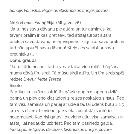
Sandijs Volinskis, Rīgas arhibīskapa un kūrijas pavārs
No šodienas Evaņģēlija: (Mt 5, 20-26)
“Ja tu nes savu dāvanu pie altāra un tur atminies, ka
tavam brālim ir kas pret tevi, tad atstāj turpat altāra
priekšā savu dāvanu un ej, vispirms izlīgsti ar savu brāli un
tad nāc upurēt savu dāvanu! Steidzies salabt ar savu
pretinieku (..)!”
Domu grauds
“Ja tu kādu nosodi, tad tev nav laika viņu mīlēt. Lūgšana
mums dāvā tīru sirdi. Tā mūsu sirdi attīra. Un tīra sirds spēj
redzēt Dievu.”
Māte Terēze
Risoto
Papriku, kukurūzu, saldētās pākšu pupiņas apcep dziļā
pannā un pievieno klāt ūdenī 2 reizes noskalotus rīsus. Pēc
tam visu samaisa un pārlej ar ūdeni tā, lai ūdens būtu 1-1,5
cm virs rīsiem. Pievieno garšvielas un atstāj sautēties
neapmaisot. Kad rīsi gatavi, pievieno eļļu, visu samaisa un
atstāj, lai nedaudz uzbriest. Pēc tam pasniedz galdā.
Ina Čopa, Jelgavas diecēzes bīskapa un kūrijas pavāre