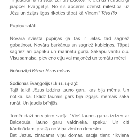
“Ir jāatdarina Kristus. Lai tas izdotos, ik dienas neatlaidīgi
jāapcer Evaņģēlijs. No šīs apceres dzimst mīlestība uz
Jēzu un dziļas ilgas rīkoties tāpat kā Viņam.”
Tēvs Pio
Pupiņu salāti
Novāra sviesta pupiņas (ja tās ir lielas, tad sagriež
gabaliņos). Novāra burkānus un sagriež kubiciņos. Tāpat
sagriež arī papriku un marinētu gurķi. Sakāpu vārītu olu.
Visu samaisa, pievieno eļļu vai majonēzi un tomātu mērci.
Nabadzīgā Bērna Jēzus māsas
Šodienas Evaņģēlijs
(Lk 11, 14-23):
Tajā laikā Jēzus izdzina ļauno garu, kas bija mēms. Un
notika, ka, tiklīdz ļaunais gars bija izgājis, mēmais sāka
runāt. Un ļaudis brīnījās.
Tomēr daži no viņiem sacīja: “Viņš ļaunos garus izdzen ar
Belcebula, ļauno garu valdnieka, spēku.” Un citi
kārdinādami prasīja no Viņa zīmi no debesīm.
Bet Jēzus, zinādams viņu domas, sacīja tiem: “Ikviena