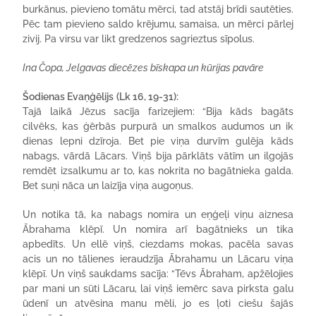
burkānus, pievieno tomātu mērci, tad atstāj brīdi sautēties.
Pēc tam pievieno saldo krējumu, samaisa, un mērci pārlej
zivij. Pa virsu var likt gredzenos sagrieztus sīpolus.
Ina Čopa, Jelgavas diecēzes bīskapa un kūrijas pavāre
Šodienas Evaņģēlijs
(Lk 16, 19-31):
Tajā laikā Jēzus sacīja farizejiem: “Bija kāds bagāts
cilvēks, kas ģērbās purpurā un smalkos au­dumos un ik
dienas lepni dzīroja. Bet pie viņa durvīm gulēja kāds
nabags, vārdā Lācars. Viņš bija pārklāts vātīm un ilgojās
remdēt izsalkumu ar to, kas nokrita no bagātnieka galda.
Bet suņi nāca un laizīja viņa augoņus.
Un notika tā, ka nabags nomira un eņģeļi viņu aiznesa
Ābrahama klēpī. Un nomira arī bagātnieks un tika
apbedīts. Un ellē viņš, ciezdams mokas, pacēla savas
acis un no tālienes ieraudzīja Ābrahamu un Lācaru viņa
klēpī. Un viņš saukdams sacīja: “Tēvs Ābraham, apžēlojies
par mani un sūti Lācaru, lai viņš iemērc sava pirksta galu
ūdenī un atvēsina manu mēli, jo es ļoti ciešu šajās