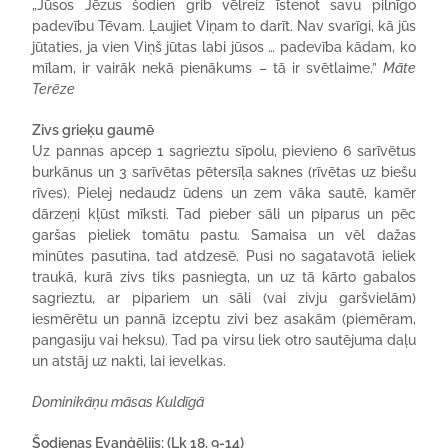
„Jūsos Jēzus šodien grib vēlreiz īstenot savu pilnīgo
padevību Tēvam. Ļaujiet Viņam to darīt. Nav svarīgi, kā jūs
jūtaties, ja vien Viņš jūtas labi jūsos … padevība kādam, ko
mīlam, ir vairāk nekā pienākums – tā ir svētlaime.”
Māte
Terēze
Zivs grieķu gaumē
Uz pannas apcep 1 sagrieztu sīpolu, pievieno 6 sarīvētus
burkānus un 3 sarīvētas pētersīļa saknes (rīvētas uz biešu
rīves). Pielej nedaudz ūdens un zem vāka sautē, kamēr
dārzeņi kļūst mīksti. Tad pieber sāli un piparus un pēc
garšas pieliek tomātu pastu. Samaisa un vēl dažas
minūtes pasutina, tad atdzesē. Pusi no sagatavotā ieliek
traukā, kurā zivs tiks pasniegta, un uz tā kārto gabalos
sagrieztu, ar pipariem un sāli (vai zivju garšvielām)
iesmērētu un pannā izceptu zivi bez asakām (piemēram,
pangasiju vai heksu). Tad pa virsu liek otro sautējuma daļu
un atstāj uz nakti, lai ievelkas.
Dominikāņu māsas Kuldīgā
Šodienas Evaņģēlijs: (Lk 18, 9-14)