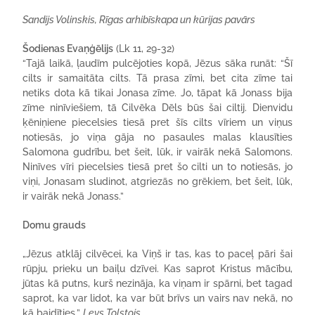
Sandijs Volinskis, Rīgas arhibīskapa un kūrijas pavārs
Šodienas Evaņģēlijs
(Lk 11, 29-32)
“Tajā laikā, ļaudīm pulcējoties kopā, Jēzus sāka runāt: “Šī
cilts ir samaitāta cilts. Tā prasa zīmi, bet cita zīme tai
netiks dota kā tikai Jonasa zīme. Jo, tāpat kā Jonass bija
zīme ninīviešiem, tā Cilvēka Dēls būs šai ciltij. Dienvidu
ķēniņiene piecelsies tiesā pret šīs cilts vīriem un viņus
notiesās, jo viņa gāja no pasaules malas klausīties
Salomona gudrību, bet šeit, lūk, ir vairāk nekā Salomons.
Ninīves vīri piecelsies tiesā pret šo cilti un to notiesās, jo
viņi, Jonasam sludinot, atgriezās no grēkiem, bet šeit, lūk,
ir vairāk nekā Jonass.”
Domu grauds
„Jēzus atklāj cilvēcei, ka Viņš ir tas, kas to paceļ pāri šai
rūpju, prieku un baiļu dzīvei. Kas saprot Kristus mācību,
jūtas kā putns, kurš nezināja, ka viņam ir spārni, bet tagad
saprot, ka var lidot, ka var būt brīvs un vairs nav nekā, no
kā baidīties.”
Ļevs Tolstojs