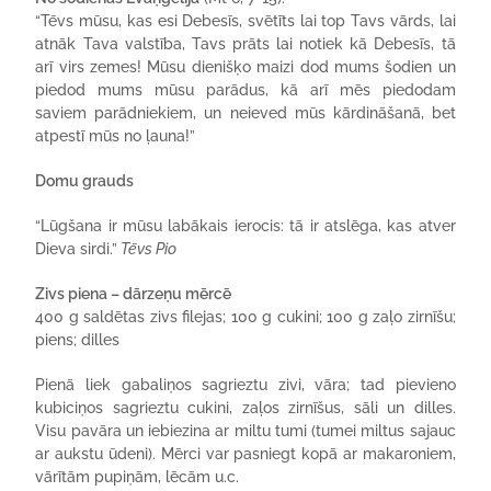
“Tēvs mūsu, kas esi Debesīs, svētīts lai top Tavs vārds, lai
atnāk Tava valstība, Tavs prāts lai notiek kā Debesīs, tā
arī virs zemes! Mūsu dienišķo maizi dod mums šodien un
piedod mums mūsu parādus, kā arī mēs piedodam
saviem parādniekiem, un neieved mūs kārdināšanā, bet
atpestī mūs no ļauna!”
Domu grauds
“Lūgšana ir mūsu labākais ierocis: tā ir atslēga, kas atver
Dieva sirdi.”
Tēvs Pio
Zivs piena – dārzeņu mērcē
400 g saldētas zivs filejas; 100 g cukini; 100 g zaļo zirnīšu;
piens; dilles
Pienā liek gabaliņos sagrieztu zivi, vāra; tad pievieno
kubiciņos sagrieztu cukini, zaļos zirnīšus, sāli un dilles.
Visu pavāra un iebiezina ar miltu tumi (tumei miltus sajauc
ar aukstu ūdeni). Mērci var pasniegt kopā ar makaroniem,
vārītām pupiņām, lēcām u.c.