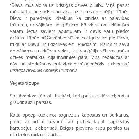
“Dievs mūs aicina uz kristīgās dzīves pilnību. Viņš pazīst
mūs katru personiski un zina, uz ko esam spējīgi. Tāpēc
Dievs ir paredzējis līdzekļus, kā cīnīties ar paļāvības
trūkumu, ar vājībām un grēkiem. Kā vienu no lielākajām
varām Jēzus saviem apustuļiem ir devis varu piedot
grēkus. Tāpēc arī Gavēnī centīsimies atgriezties pie Dieva,
izlīgt ar Dievu un līdzcilvēkiem. Piedosim! Mainīsim savu
domāšanas un rīcības veidu, ja Evaņģēlijs vēl nav mūsu
dzīves mēraukla. Atjaunosimies garā! Viss nebeidzas ar
nāvi un atgriešanos putekļos: cilvēka mērķis ir debesis.”
Bīskaps Ārvaldis Andrejs Brumanis
Veģetārā zupa
Sastāvdaļas: kāposti, burkāni, kartupeļi u.c. dārzeņi; rudzu
graudi; auzu pārslas.
Katlā apcep kubiciņos sagrieztus kāpostus un burkānus,
pārlej ar ūdeni, uzvāra; tad pieliek tāpat sagrieztus
kartupeļus, pieber sāli. Beigās pievieno auzu pārslas un
diedzētus rudzu graudus.