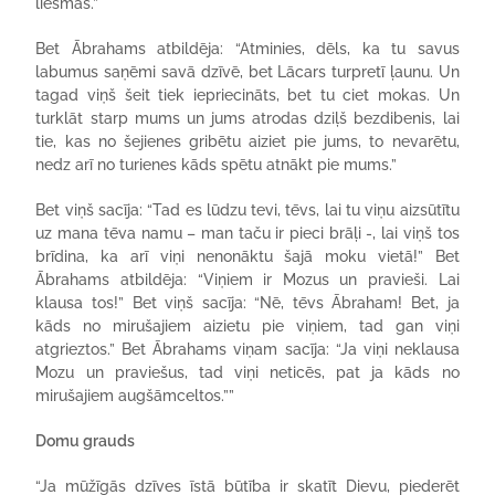
liesmās.”
Bet Ābrahams atbildēja: “Atminies, dēls, ka tu savus
labumus saņēmi savā dzīvē, bet Lācars turpretī ļaunu. Un
tagad viņš šeit tiek iepriecināts, bet tu ciet mokas. Un
turklāt starp mums un jums atrodas dziļš bezdibenis, lai
tie, kas no šejienes gribētu aiziet pie jums, to nevarētu,
nedz arī no turienes kāds spētu atnākt pie mums.”
Bet viņš sacīja: “Tad es lūdzu tevi, tēvs, lai tu viņu aizsūtītu
uz mana tēva namu – man taču ir pieci brāļi -, lai viņš tos
brīdina, ka arī viņi nenonāktu šajā moku vietā!” Bet
Ābrahams atbildēja: “Viņiem ir Mozus un pravieši. Lai
klausa tos!” Bet viņš sacīja: “Nē, tēvs Ābraham! Bet, ja
kāds no mirušajiem aizietu pie viņiem, tad gan viņi
atgrieztos.” Bet Ābrahams viņam sacīja: “Ja viņi neklausa
Mozu un praviešus, tad viņi neticēs, pat ja kāds no
mirušajiem augšāmceltos.””
Domu grauds
“Ja mūžīgās dzīves īstā būtība ir skatīt Dievu, piederēt