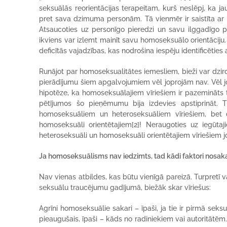
seksuālās reorientācijas terapeitam, kurš neslēpj, ka jau
pret sava dzimuma personām. Tā vienmēr ir saistīta ar b
Atsaucoties uz personīgo pieredzi un savu ilggadīgo 
ikviens var izlemt mainīt savu homoseksuālo orientāciju. 
deficītās vajadzības, kas nodrošina iespēju identificētie
Runājot par homoseksualitātes iemesliem, bieži var dzird
pierādījumu šiem apgalvojumiem vēl joprojām nav. Vēl jo
hipotēze, ka homoseksuālajiem vīriešiem ir pazemināts te
pētījumos šo pieņēmumu bija izdevies apstiprināt. T
homoseksuāliem un heteroseksuāliem vīriešiem, bet d
homoseksuāli orientētajiem[2]! Neraugoties uz iegūtaj
heteroseksuāli un homoseksuāli orientētajiem vīriešiem
Ja homoseksuālisms nav iedzimts, tad kādi faktori nosa
Nav vienas atbildes, kas būtu vienīgā pareizā. Turpretī va
seksuālu traucējumu gadījumā, biežāk skar vīriešus:
Agrīni homoseksuālie sakari – īpaši, ja tie ir pirmā seks
pieaugušais, īpaši – kāds no radiniekiem vai autoritātēm