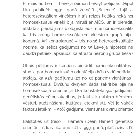
Pirmais no tiem – Leveija (Simon LeVay) pētījums „Hipo
tika publicēts 1991. gadā žurnālā „Science”. Tajā a
heteroseksuāliem vīriešiem ir trīs reizes lielāka nekā ho
homoseksuālie vīrieši bija miruši ar AIDS, un ir pierād
atklātais pierādījums bioloģiski iedzimtai homoseksualitā
ka trīs no 19 homoseksuālajiem vīriešiem grupā bija i
kopumā. Arī kontrolgrupā – trīs no 16 heteroseksuālaji
nozīmē, ka sešos gadījumos no 35 Leveija hipotēze neaps
daudzi pētnieki apšauba, ka atrastā neironu grupa tiešā 
Otrais pētījums ir centiens pierādīt homoseksualitātes 
studija par homoseksuālo orientāciju dvīņu vidū norāda, k
atklāja, ka 52% gadījumu (29 no 56 pāriem) vienšūnas 
homoseksuāls. Divšūnu dvīņiem šāda sakritība bija n
homoseksuāla orientācija tika konstatēta 9% gadījumu (1
ģenētiskās cēloņsakarības, jo fakts, ka abiem bērniem i
vēsturi, audzināšanu, kultūras ietekmi utt. Vēl jo vairā
faktoru ietekmi – 50% gadījumu vienšūnas dvīņu orientācija
Balstoties uz trešo – Hamera (Dean Hamer) ģenētis
orientāciju”, kas tika publicēts 1993. gadā, plašsaziņas l