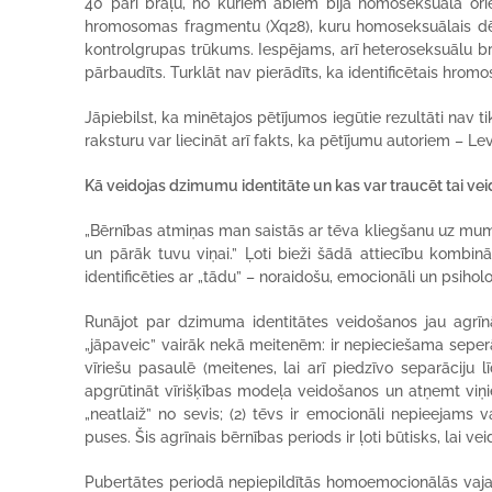
40 pāri brāļu, no kuriem abiem bija homoseksuāla orie
hromosomas fragmentu (Xq28), kuru homoseksuālais dē
kontrolgrupas trūkums. Iespējams, arī heteroseksuālu br
pārbaudīts. Turklāt nav pierādīts, ka identificētais hromo
Jāpiebilst, ka minētajos pētījumos iegūtie rezultāti nav t
raksturu var liecināt arī fakts, ka pētījumu autoriem – 
Kā veidojas dzimumu identitāte un kas var traucēt tai vei
„Bērnības atmiņas man saistās ar tēva kliegšanu uz mums
un pārāk tuvu viņai.” Ļoti bieži šādā attiecību kombin
identificēties ar „tādu” – noraidošu, emocionāli un psiholo
Runājot par dzimuma identitātes veidošanos jau agrī
„jāpaveic” vairāk nekā meitenēm: ir nepieciešama seperāci
vīriešu pasaulē (meitenes, lai arī piedzīvo separāciju lī
apgrūtināt vīrišķības modeļa veidošanos un atņemt viņi
„neatlaiž” no sevis; (2) tēvs ir emocionāli nepieejams 
puses. Šis agrīnais bērnības periods ir ļoti būtisks, lai ve
Pubertātes periodā nepiepildītās homoemocionālās vajad