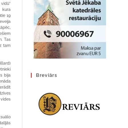
 vidū”
, kura
tie 19
eveija
tāpēc,
iešiem
m. Tas
ez tam
llard)
tnieki
Breviārs
s bija
ienāda
erādīt
dzīves
 vides
ksuālo
alījās