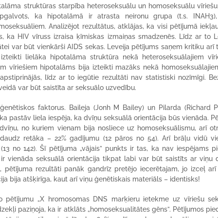
talāma struktūras starpība heteroseksuālu un homoseksuālu vīriešu
pgalvots, ka hipotalāmā ir atrasta neironu grupa (t.s. INAH3)
moseksuāliem. Analizējot rezultātus, atklājas, ka visi pētījumā iekļau
īts, ka HIV vīruss izraisa ķīmiskas izmaiņas smadzenēs. Līdz ar to L
tei var būt vienkārši AIDS sekas. Leveija pētījums saņem kritiku arī 
zteikti lielāka hipotalāma struktūra nekā heteroseksuālajiem vīr
em vīriešiem hipotalāms bija izteikti mazāks nekā homoseksuālajie
tiprinājās, līdz ar to iegūtie rezultāti nav statistiski nozīmīgi. B
veidā var būt saistīta ar seksuālo uzvedību.
ģenētiskos faktorus. Baileja (Jonh M Bailey) un Pilarda (Richard Pi
a pastāv liela iespēja, ka dvīņu seksuālā orientācija būs vienāda. Pē
dvīņu, no kuriem vienam bija nosliece uz homoseksuālismu, arī otr
edaudz retāka – 22% gadījumu (12 pāros no 54). Arī brāļu vidū v
3 no 142). Šī pētījuma „vājais” punkts ir tas, ka nav iespējams pi
r vienāda seksuālā orientācija tikpat labi var būt saistīts ar viņu 
k, pētījuma rezultāti panāk gandrīz pretējo iecerētajam, jo izceļ arī
 bija atšķirīga, kaut arī viņu ģenētiskais materiāls – identisks!
ko pētījumu „X hromosomas DNS marķieru ietekme uz vīriešu se
īdzekļi paziņoja, ka ir atklāts „homoseksualitātes gēns”. Pētījumos pied