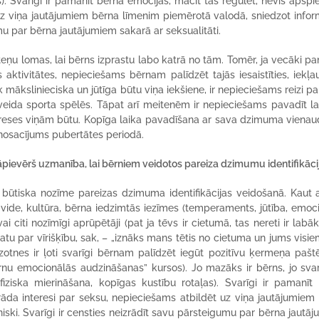
). Svarīgi ir pamanīt bērna emocijas, mācīt tās regulēt, nevis apspie
uz viņa jautājumiem bērna līmenim piemērotā valodā, sniedzot infor
mu par bērna jautājumiem sakarā ar seksualitāti.
teņu lomas, lai bērns izprastu labo katrā no tām. Tomēr, ja vecāki p
tivitātes, nepieciešams bērnam palīdzēt tajās iesaistīties, iekļau
mākslinieciska un jūtīga būtu viņa iekšiene, ir nepieciešams reizi pa 
upveida sporta spēlēs. Tāpat arī meitenēm ir nepieciešams pavadīt la
ntereses viņām būtu. Kopīga laika pavadīšana ar sava dzimuma viena
s nosacījums pubertātes periodā.
āpievērš uzmanība, lai bērniem veidotos pareiza dzimumu identifikāci
i būtiska nozīme pareizas dzimuma identifikācijas veidošanā. Kaut a
ējā vide, kultūra, bērna iedzimtās iezīmes (temperaments, jūtība, emoc
ai citi nozīmīgi aprūpētāji (pat ja tēvs ir cietumā, tas nereti ir labā
atu par vīrišķību, sak, – „iznāks mans tētis no cietuma un jums visie
zotnes ir ļoti svarīgi bērnam palīdzēt iegūt pozitīvu ķermeņa pašt
rnu emocionālās audzināšanas” kursos). Jo mazāks ir bērns, jo sva
fiziska mierināšana, kopīgas kustību rotaļas). Svarīgi ir pamanīt
zrāda interesi par seksu, nepieciešams atbildēt uz viņa jautājumiem
ski. Svarīgi ir censties neizrādīt savu pārsteigumu par bērna jautā