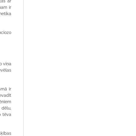
tās ar
mam ir
netika
nciozo
o viņa
evēlas
smā ir
evadīt
zēniem
 dēlu,
o tēva
šķības