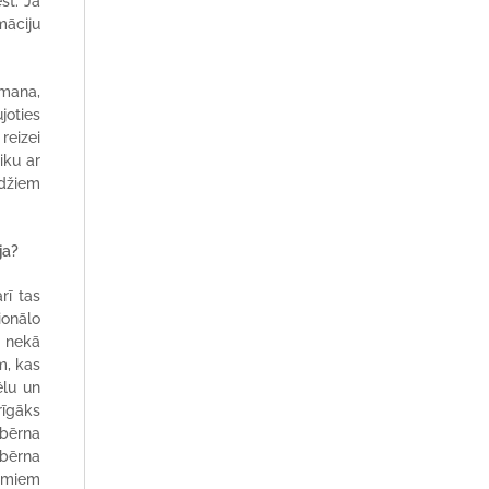
st. Ja
māciju
amana,
joties
reizei
iku ar
udžiem
ja?
rī tas
ionālo
k nekā
m, kas
ēlu un
rīgāks
 bērna
 bērna
jumiem