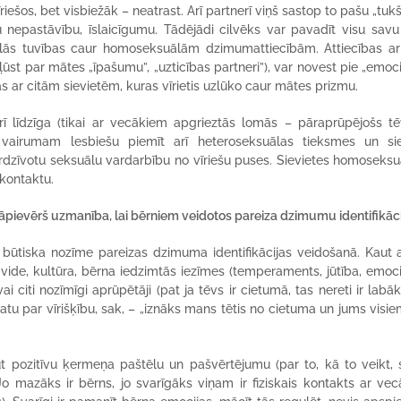
vīriešos, bet visbiežāk – neatrast. Arī partnerī viņš sastop to pašu „tu
 nepastāvību, īslaicīgumu. Tādējādi cilvēks var pavadīt visu savu 
nālās tuvības caur homoseksuālām dzimumattiecībām. Attiecības ar
ļūst par mātes „īpašumu”, „uzticības partneri”), var novest pie „emoc
bās ar citām sievietēm, kuras vīrietis uzlūko caur mātes prizmu.
rī līdzīga (tikai ar vecākiem apgrieztās lomās – pāraprūpējošs t
a vairumam lesbiešu piemīt arī heteroseksuālas tieksmes un si
rdzīvotu seksuālu vardarbību no vīriešu puses. Sievietes homoseksu
 kontaktu.
āpievērš uzmanība, lai bērniem veidotos pareiza dzimumu identifikāc
i būtiska nozīme pareizas dzimuma identifikācijas veidošanā. Kaut a
ējā vide, kultūra, bērna iedzimtās iezīmes (temperaments, jūtība, emoc
ai citi nozīmīgi aprūpētāji (pat ja tēvs ir cietumā, tas nereti ir labā
atu par vīrišķību, sak, – „iznāks mans tētis no cietuma un jums visie
t pozitīvu ķermeņa paštēlu un pašvērtējumu (par to, kā to veikt, 
 mazāks ir bērns, jo svarīgāks viņam ir fiziskais kontakts ar ve