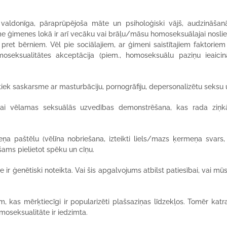
valdonīga, pāraprūpējoša māte un psiholoģiski vājš, audzināšan
me ģimenes lokā ir arī vecāku vai brāļu/māsu homoseksuālajai nosliec
pret bērniem. Vēl pie sociālajiem, ar ģimeni saistītajiem faktoriem
moseksualitātes akceptācija (piem., homoseksuālu paziņu ieaici
otiek saskarsme ar masturbāciju, pornogrāfiju, depersonalizētu seksu 
ai vēlamas seksuālās uzvedības demonstrēšana, kas rada ziņkā
eņa paštēlu (vēlīna nobriešana, izteikti liels/mazs ķermeņa svars, f
ešams pielietot spēku un cīņu.
r ģenētiski noteikta. Vai šis apgalvojums atbilst patiesībai, vai mū
, kas mērķtiecīgi ir popularizēti plašsaziņas līdzekļos. Tomēr kat
moseksualitāte ir iedzimta.