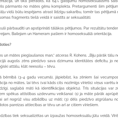
ntācija, un tika pierādīts, ka 64% gadījumu homoseksuālisms sais
ls pārmanto no mātes gēnu komplekta. Pretargumenti šim pētīju
āļu vidū būtu iespējams atrast līdzīgu sakarību, tomēr tas pētījumā 
somas fragments tiešā veidā ir saistīts ar seksualitāti.
ikuši pārbaudīti un apstiprināti tālākos pētījumos. Par rezultātu tende
Leveijam, Bailejam un Hameram pašiem ir homoseksuālā orientācija.
doties?
 un mātes pieglaušanos man,” atceras R. Kohens. „Biju pārāk tālu n
ācijā augošs zēns piedzīvo sava dzimuma identitātes deficītu, jo n
ģiski attālu, klāt neesošu – tēvu.
nā bērnībā (3-4 gadu vecumā), jāpiebilst, ka zēniem šai vecumpo
ja no mātes, lai tēvs (vai kāds cits nozīmīgs vīrietis) viņus varētu i
dzīgi, saglabā māti kā identifikācijas objektu). Trīs situācijas var 
em spēkus attīstības uzdevumu veikšanai: (1) ja māte pārāk aprūpē
vai arī nogrūž visu atbildību uz māti; (3) dēls piedzīvo atgrūšanu n
idotos pareizas attiecības ar tēvu un arī ar citiem vīriešiem.
zības tiek seksualizētas un izpaužas homoseksuālu jūtu veidā. Vīri