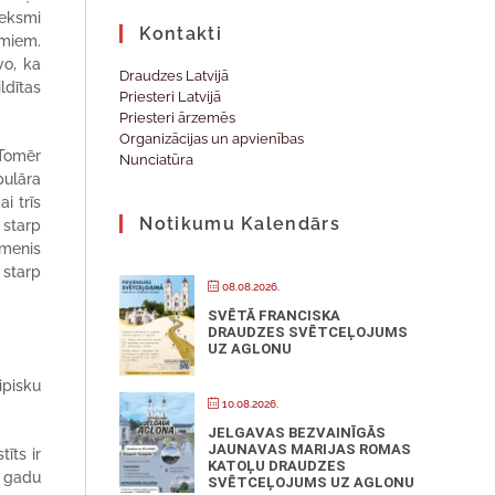
ieksmi
Kontakti
umiem.
vo, ka
Draudzes Latvijā
ldītas
Priesteri Latvijā
Priesteri ārzemēs
Organizācijas un apvienības
 Tomēr
Nunciatūra
pulāra
i trīs
Notikumu Kalendārs
 starp
īmenis
 starp
08.08.2026.
SVĒTĀ FRANCISKA
DRAUDZES SVĒTCEĻOJUMS
UZ AGLONU
ipisku
10.08.2026.
JELGAVAS BEZVAINĪGĀS
JAUNAVAS MARIJAS ROMAS
īts ir
KATOĻU DRAUDZES
3 gadu
SVĒTCEĻOJUMS UZ AGLONU