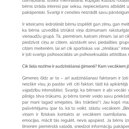
(samīļošana, fiziska mierināšana, kopīgas kustību rotaļas
bērns izrāda interesi par seksu, nepieciešams atbildēt 
pakāpeniski. Svarīgi ir censties neizrādīt savu pārsteigu
Ir ieteicams iedrošināt bērnu izspēlēt gan zēnu, gan mei
ka bērna uzvedībā iztrūkst viņa dzimumam raksturīgās ak
vienaudžu grupā. Tā, piemēram, katram zēnam, lai arī cik 
piedzīvot cīņu ar citiem, aizstāvēt sevi, piedalīties gr
citām meitenēm, lai arī cik sportiskas vai „zēnišķas” i
ir ļoti svarīgs psihosociālās un psihoseksuālās attīstība
Cik liela nozīme ir audzināšanai ģimenē? Kam vecākiem j
Ģimenes (līdz ar to – arī audzināšanas) faktoram ir ļot
neizšķir visu, jo pastāv vēl citi faktori, tādi kā apkārt
vajadzību intensitāte). Svarīgi, ka bērnam ir abi vecāki v
pilnīgs tēva trūkums, jo bērns tomēr veido savu priekšst
par mani tagad smejaties, liks trūkties!”) Jau kopš ma
pašvērtējumu (par to, kā to veikt, stāstu vecākiem „Bē
viņam ir fiziskais kontakts ar vecākiem (samīļošana, 
emocijas, mācīt tās regulēt, nevis apspiest. Ja bērns i
līmenim piemērotā valodā, sniedzot informāciju pakāpeni