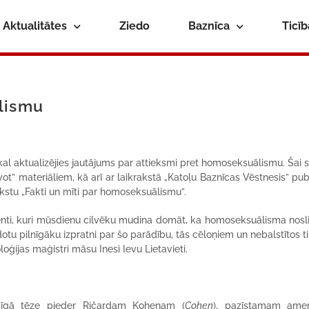
Aktualitātes
Ziedo
Baznīca
Ticī
lismu
kal aktualizējies jautājums par attieksmi pret homoseksuālismu. Šai 
t” materiāliem, kā arī ar laikrakstā „Katoļu Baznīcas Vēstnesis” pub
kstu „Fakti un mīti par homoseksuālismu”.
menti, kuri mūsdienu cilvēku mudina domāt, ka homoseksuālisma nosli
otu pilnīgāku izpratni par šo parādību, tās cēloņiem un nebalstītos ti
ģijas maģistri māsu Inesi Ievu Lietavieti.
smīgā tēze pieder Ričardam Kohenam (
Cohen
), pazīstamam amer