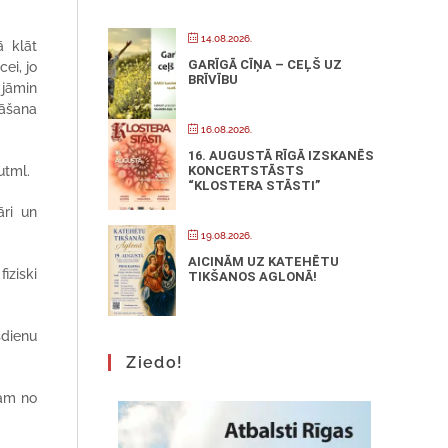
14.08.2026.
ā klāt
GARĪGĀ CĪŅA – CEĻŠ UZ
ei, jo
BRĪVĪBU
 jāmin
nāšana
16.08.2026.
16. AUGUSTĀ RĪGĀ IZSKANĒS
utml.
KONCERTSTĀSTS
“KLOSTERA STĀSTI”
ri un
19.08.2026.
AICINĀM UZ KATEHĒTU
iziski
TIKŠANOS AGLONĀ!
sdienu
Ziedo!
ram no