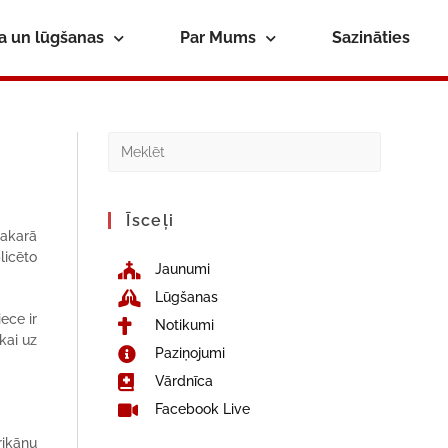
ba un lūgšanas
Par Mums
Sazināties
Īsceļi
sakarā
licēto
Jaunumi
Lūgšanas
ece ir
Notikumi
kai uz
Paziņojumi
Vārdnīca
Facebook Live
ikāņu