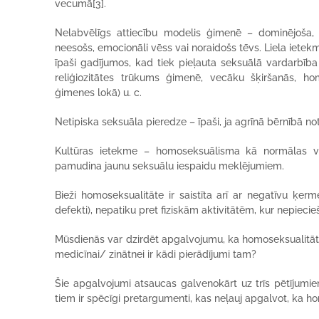
vecumā[3].
Nelabvēlīgs attiecību modelis ģimenē – dominējoša, 
neesošs, emocionāli vēss vai noraidošs tēvs. Liela ietek
īpaši gadījumos, kad tiek pieļauta seksuālā vardarbība 
reliģiozitātes trūkums ģimenē, vecāku šķiršanās, ho
ģimenes lokā) u. c.
Netipiska seksuāla pieredze – īpaši, ja agrīnā bērnībā n
Kultūras ietekme – homoseksuālisma kā normālas v
pamudina jaunu seksuālu iespaidu meklējumiem.
Bieži homoseksualitāte ir saistīta arī ar negatīvu ķerm
defekti), nepatiku pret fiziskām aktivitātēm, kur nepieci
Mūsdienās var dzirdēt apgalvojumu, ka homoseksualitāte i
medicīnai/ zinātnei ir kādi pierādījumi tam?
Šie apgalvojumi atsaucas galvenokārt uz trīs pētījumiem
tiem ir spēcīgi pretargumenti, kas neļauj apgalvot, ka ho