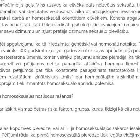
nībā ir bijis gejs. Viņš uzsver, ka cilvēks pats neizvēlas seksuālu t
ērnības vai identitātes veidošanās laika psiholoģiskajiem ievainoj
praksi darbā ar homoseksuāli orientētiem cilvēkiem, Kohens apgal
Tas notiek tad, kad tiek dziedināti psiholoģiskie ievainojumi un piepi
s ar savu dzimumu un izjust pretējā dzimuma seksuālo pievilcību.
ēt apgalvojumu, ka tā ir iedzimta, ģenētiski vai hormonāli noteikta.
 vairāk – XX gadsimta 40.-70. gados zinātniskajās aprindās bija po
stosterona līmenis, tomēr vairāku pētījumu analīze pierādīja, ka tika
urpretī 20 pētījumos netika pamanīta atšķirība hormonu līmenī
ivos pētījumos pat tika konstatēts paaugstināts testosterona l
iem rezultātiem, zinātniskais „mīts” par hormonālajām atšķirībām
 joprojām tiek izmantots homoseksuālo aprindu polemikā.
ka homoseksuālās noslieces rašanos?
r izšķirt vismaz četras riska faktoru grupas, kuras, līdzīgi kā citu net
uālās kopdzīves pieredze, vai arī – ja homoseksuālajos sakaros iesaist
. Pētījumi rāda, ka pirmā homoseksuālā pieredze tiek iegūta vidēji 1