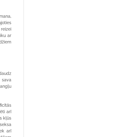
amana,
joties
reizei
iku ar
udžiem
 daudz
t sava
(angļu
icītās
ti arī
s kļūs
 seksa
ek arī