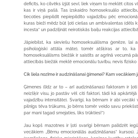
deficīts, ko cilvēks izjūt sevī, liek viņam to meklēt citos 
kas ir viņā pašā. Tas izskaidro homoseksuālo attiecību
tiecoties piepildīt nepiepildīto vajadzību pēc emocio
kuras bieži mēdz būt ļoti ciešas un ambivalentas (dēls k
incesta” un padziļināt neirotiskās baiļu reakcijas attiecī
Jāpiebilst, ka sieviešu homoseksuālisma ģenēze, lai a
psiholoģiski attāla māte), tomēr atšķiras ar to, k
homoseksuālisms biežāk ir saistīts ar agrīnā vecumā pā
attiecībās biežāk meklē emocionālu tuvību, nevis fizisko
Cik liela nozīme ir audzināšanai ģimenei? Kam vecākiem j
Ģimenes (līdz ar to – arī audzināšanas) faktoram ir ļot
neizšķir visu, jo pastāv vēl citi faktori, tādi kā apkārt
vajadzību intensitāte). Svarīgi, ka bērnam ir abi vecāki v
pilnīgs tēva trūkums, jo bērns tomēr veido savu priekšst
par mani tagad smejaties, liks trūkties!”)
Jau kopš mazotnes ir ļoti svarīgi bērnam palīdzēt iegū
vecākiem „Bērnu emocionālās audzināšanas” kursos). Jo