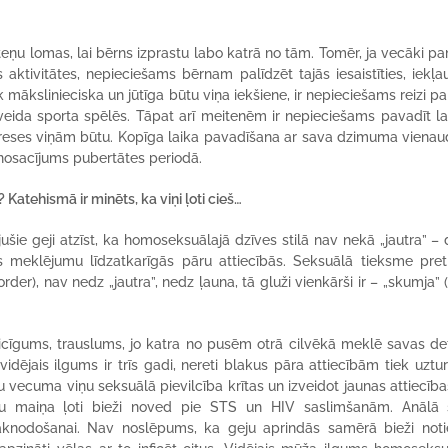
teņu lomas, lai bērns izprastu labo katrā no tām. Tomēr, ja vecāki p
tivitātes, nepieciešams bērnam palīdzēt tajās iesaistīties, iekļau
mākslinieciska un jūtīga būtu viņa iekšiene, ir nepieciešams reizi pa 
upveida sporta spēlēs. Tāpat arī meitenēm ir nepieciešams pavadīt la
ntereses viņām būtu. Kopīga laika pavadīšana ar sava dzimuma viena
s nosacījums pubertātes periodā.
 Katehismā ir minēts, ka viņi ļoti cieš…
jušie geji atzīst, ka homoseksuālajā dzīves stilā nav nekā „jautra” –
s meklējumu līdzatkarīgās pāru attiecībās. Seksuālā tieksme pre
, nav nedz „jautra”, nedz ļauna, tā gluži vienkārši ir – „skumja” 
laicīgums, trauslums, jo katra no pusēm otrā cilvēkā meklē savas def
idējais ilgums ir trīs gadi, nereti blakus pāra attiecībām tiek uzturē
u vecuma viņu seksuālā pievilcība krītas un izveidot jaunas attiecība
neru maiņa ļoti bieži noved pie STS un HIV saslimšanām. Anālā
ālāknodošanai. Nav noslēpums, ka geju aprindās samērā bieži noti