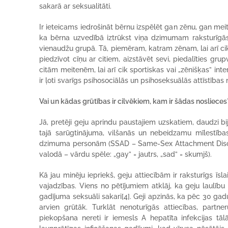
sakarā ar seksualitāti.
Ir ieteicams iedrošināt bērnu izspēlēt gan zēnu, gan mei
ka bērna uzvedībā iztrūkst viņa dzimumam raksturīgās ak
vienaudžu grupā. Tā, piemēram, katram zēnam, lai arī cik 
piedzīvot cīņu ar citiem, aizstāvēt sevi, piedalīties gr
citām meitenēm, lai arī cik sportiskas vai „zēnišķas” i
ir ļoti svarīgs psihosociālās un psihoseksuālās attīstība
Vai un kādas grūtības ir cilvēkiem, kam ir šādas noslieces?
Jā, pretēji geju aprindu paustajiem uzskatiem, daudzi bi
tajā sarūgtinājuma, vilšanās un nebeidzamu mīlestība
dzimuma personām (SSAD – Same-Sex Attachment Disorder)
valodā – vārdu spēle: „gay” = jautrs, „sad” = skumjš).
Kā jau minēju iepriekš, geju attiecībām ir raksturīgs īs
vajadzības. Viens no pētījumiem atklāj, ka geju laulību v
gadījuma seksuāli sakari[4]. Geji apzinās, ka pēc 30 gad
arvien grūtāk. Turklāt nenoturīgās attiecības, part
piekopšana nereti ir iemesls A hepatīta infekcijas t