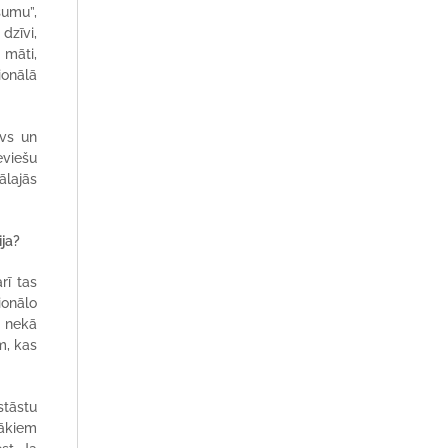
kšumu”,
dzīvi,
 māti,
ionālā
ēvs un
eviešu
ālajās
ija?
rī tas
ionālo
k nekā
m, kas
stāstu
cākiem