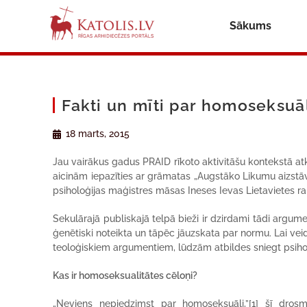
Sākums
Fakti un mīti par homoseksuā
18 marts, 2015
Jau vairākus gadus PRAID rīkoto aktivitāšu kontekstā at
aicinām iepazīties ar grāmatas „Augstāko Likumu aizstāvo
psiholoģijas maģistres māsas Ineses Ievas Lietavietes ra
Sekulārajā publiskajā telpā bieži ir dzirdami tādi argu
ģenētiski noteikta un tāpēc jāuzskata par normu. Lai veid
teoloģiskiem argumentiem, lūdzām atbildes sniegt psiholo
Kas ir homoseksualitātes cēloņi?
„Neviens nepiedzimst par homoseksuāli,”[1] šī dro