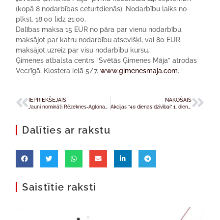
(kopā 8 nodarbības ceturtdienās). Nodarbību laiks no
plkst. 18:00 līdz 21:00.
Dalības maksa 15 EUR no pāra par vienu nodarbību,
maksājot par katru nodarbību atsevišķi, vai 80 EUR,
maksājot uzreiz par visu nodarbību kursu.
Ģimenes atbalsta centrs “Svētās Ģimenes Māja” atrodas
Vecrīgā, Klostera ielā 5/7.
www.gimenesmaja.com
.
IEPRIEKŠĒJAIS
NĀKOŠAIS
Jauni nomināti Rēzeknes-Aglonas diecēzes priesteriem
Akcijas “40 dienas dzīvībai” 1. dienā: „Dievam ir humora izjūta!”
Dalīties ar rakstu
Saistītie raksti