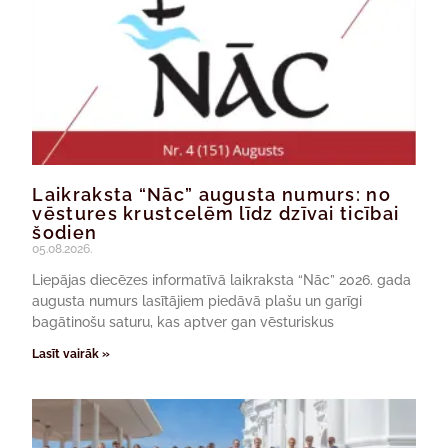
Laikraksta “Nāc” augusta numurs: no
vēstures krustcelēm līdz dzīvai ticībai
šodien
05.08.2026.
Liepājas diecēzes informatīvā laikraksta “Nāc” 2026. gada
augusta numurs lasītājiem piedāvā plašu un garīgi
bagātinošu saturu, kas aptver gan vēsturiskus
Lasīt vairāk »