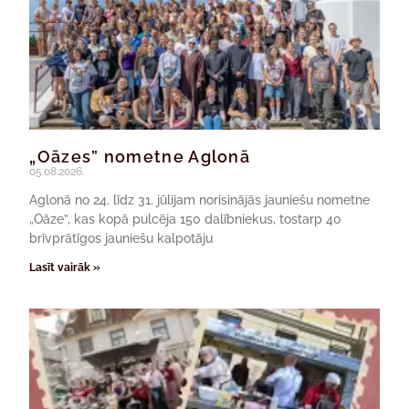
„Oāzes” nometne Aglonā
05.08.2026.
Aglonā no 24. līdz 31. jūlijam norisinājās jauniešu nometne
„Oāze”, kas kopā pulcēja 150 dalībniekus, tostarp 40
brīvprātīgos jauniešu kalpotāju
Lasīt vairāk »