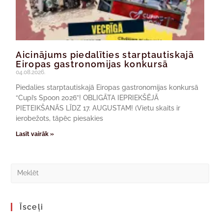
Aicinājums piedalīties starptautiskajā
Eiropas gastronomijas konkursā
04.08.2026.
Piedalies starptautiskajā Eiropas gastronomijas konkursā
“Cupi’s Spoon 2026”! OBLIGĀTA IEPRIEKŠĒJĀ
PIETEIKŠANĀS LĪDZ 17. AUGUSTAM! (Vietu skaits ir
ierobežots, tāpēc piesakies
Lasīt vairāk »
Īsceļi