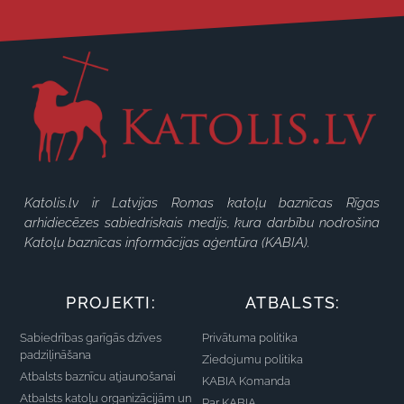
Katolis.lv ir Latvijas Romas katoļu baznīcas Rīgas
arhidiecēzes sabiedriskais medijs, kura darbību nodrošina
Katoļu baznīcas informācijas aģentūra (KABIA).
PROJEKTI:
ATBALSTS:
Sabiedrības garīgās dzīves
Privātuma politika
padziļināšana
Ziedojumu politika
Atbalsts baznīcu atjaunošanai
KABIA Komanda
Atbalsts katoļu organizācijām un
Par KABIA