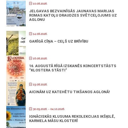
10.08.2026.
JELGAVAS BEZVAINĪGĀS JAUNAVAS MARIJAS
ROMAS KATOĻU DRAUDZES SVĒTCEĻOJUMS UZ
AGLONU
14.08.2026.
GARĪGĀ CĪŅA – CEĻŠ UZ BRĪVĪBU
16.08.2026.
16. AUGUSTĀ RĪGĀ IZSKANĒS KONCERTSTĀSTS
“KLOSTERA STĀSTI”
19.08.2026.
AICINĀM UZ KATEHĒTU TIKŠANOS AGLONĀ!
30.09.2026.
- 04.10.2026.
IGNĀCISKĀS KLUSUMA REKOLEKCIJAS IKŠĶILĒ,
KARMELA MĀSU KLOSTERĪ