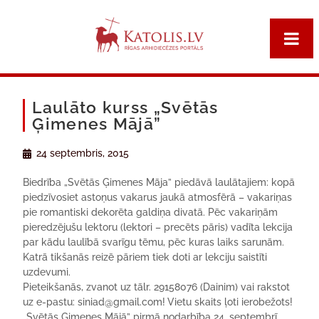
Laulāto kurss „Svētās
Ģimenes Mājā”
24 septembris, 2015
Biedrība „Svētās Ģimenes Māja” piedāvā laulātajiem: kopā
piedzīvosiet astoņus vakarus jaukā atmosfērā – vakariņas
pie romantiski dekorēta galdiņa divatā. Pēc vakariņām
pieredzējušu lektoru (lektori – precēts pāris) vadīta lekcija
par kādu laulībā svarīgu tēmu, pēc kuras laiks sarunām.
Katrā tikšanās reizē pāriem tiek doti ar lekciju saistīti
uzdevumi.
Pieteikšanās, zvanot uz tālr. 29158076 (Dainim) vai rakstot
uz e-pastu: siniad@gmail.com!
Vietu skaits ļoti ierobežots!
„Svētās Ģimenes Mājā” pirmā nodarbība 24. septembrī