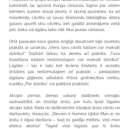
katedrālē, lai, apcerot Kunga ciešanas, lūgtos par visiem
bērniem, kuriem draud aborts. Ir skumji apzināties, ka arī
mūsdienās cilvēks uz savas šķietamās labklājības altāra
gatavs upurēt otru cilvēku, bet gaidītā atrisinājuma vietā
pēc īsāka vai ilgāka laika nāk tikai jaunas ciešanas.
Otrā pasaules kara gados Anglijā daudzviet bijis izvietots
plakāts ar uzrakstu „Viens tavs vārds kādam var maksāt
dzīvību!”. Dažkārt liekas, ka derētu arī plakāts: „Tava
klusēšana kādam nedzimušajam var maksāt dzīvību!”
Lūgties – tas ir labi, bet ikviens kristietis ir aicināts
iestāties par nedzimušajiem arī publiski – piedaloties
lūgšanu gājienos, atbalstot Krīzes grūtniecības centru,
kustību „Par dzīvību” vai palīdzot praktiski.
Akcijas pirmās dienas vakarā dalībnieki vienojās
sadraudzībā un izlozēja ārstu, par kuru īpaši lūgsies
akcijas laikā. Kāda no dalībniecēm izlasījusi ārsta vārdu un
darbavietu, iesaucās: „Dievam ir humora izjūta! Man ar šo
ārstu ir bijusi darīšana – kad es gaidīju meitiņu, viņš man
ieteica abortu!” Tagad viņa lūgsies par šī ārsta