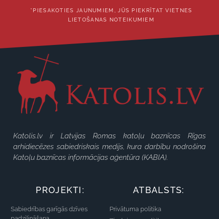
*PIESAKOTIES JAUNUMIEM, JŪS PIEKRĪTAT VIETNES
LIETOŠANAS NOTEIKUMIEM
Katolis.lv ir Latvijas Romas katoļu baznīcas Rīgas
arhidiecēzes sabiedriskais medijs, kura darbību nodrošina
Katoļu baznīcas informācijas aģentūra (KABIA).
PROJEKTI:
ATBALSTS:
Sabiedrības garīgās dzīves
Privātuma politika
padziļināšana