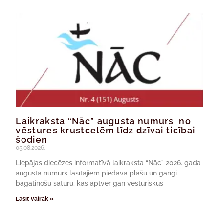
Laikraksta “Nāc” augusta numurs: no
vēstures krustcelēm līdz dzīvai ticībai
šodien
05.08.2026.
Liepājas diecēzes informatīvā laikraksta “Nāc” 2026. gada
augusta numurs lasītājiem piedāvā plašu un garīgi
bagātinošu saturu, kas aptver gan vēsturiskus
Lasīt vairāk »