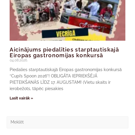
Aicinājums piedalīties starptautiskajā
Eiropas gastronomijas konkursā
04.08.2026.
Piedalies starptautiskajā Eiropas gastronomijas konkursā
“Cupi’s Spoon 2026”! OBLIGĀTA IEPRIEKŠĒJĀ
PIETEIKŠANĀS LĪDZ 17. AUGUSTAM! (Vietu skaits ir
ierobežots, tāpēc piesakies
Lasīt vairāk »