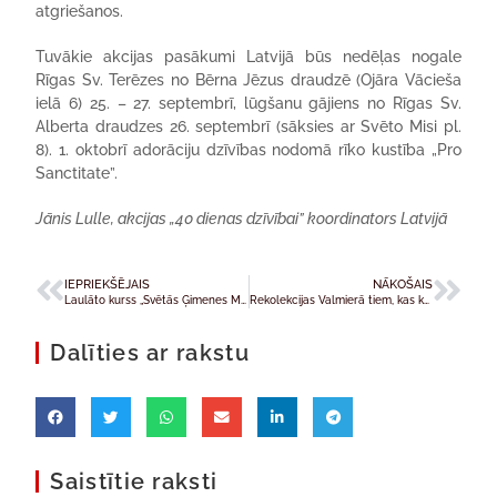
atgriešanos.
Tuvākie akcijas pasākumi Latvijā būs nedēļas nogale
Rīgas Sv. Terēzes no Bērna Jēzus draudzē (Ojāra Vācieša
ielā 6) 25. – 27. septembrī, lūgšanu gājiens no Rīgas Sv.
Alberta draudzes 26. septembrī (sāksies ar Svēto Misi pl.
8). 1. oktobrī adorāciju dzīvības nodomā rīko kustība „Pro
Sanctitate”.
Jānis Lulle, akcijas „40 dienas dzīvībai” koordinators Latvijā
IEPRIEKŠĒJAIS
NĀKOŠAIS
Laulāto kurss „Svētās Ģimenes Mājā”
Rekolekcijas Valmierā tiem, kas kalpo slimnicā
Dalīties ar rakstu
Saistītie raksti