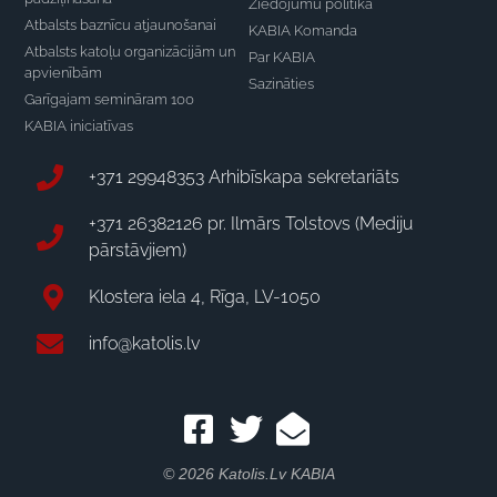
Ziedojumu politika
Atbalsts baznīcu atjaunošanai
KABIA Komanda
Atbalsts katoļu organizācijām un
Par KABIA
apvienībām
Sazināties
Garīgajam semināram 100
KABIA iniciatīvas
+371 29948353 Arhibīskapa sekretariāts
+371 26382126 pr. Ilmārs Tolstovs (Mediju
pārstāvjiem)
Klostera iela 4, Rīga, LV-1050
info@katolis.lv
© 2026 Katolis.lv KABIA