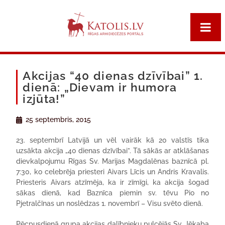
Akcijas “40 dienas dzīvībai” 1.
dienā: „Dievam ir humora
izjūta!”
25 septembris, 2015
23. septembrī Latvijā un vēl vairāk kā 20 valstīs tika
uzsākta akcija „40 dienas dzīvībai”. Tā sākās ar atklāšanas
dievkalpojumu Rīgas Sv. Marijas Magdalēnas baznīcā pl.
7:30, ko celebrēja priesteri Aivars Līcis un Andris Kravalis.
Priesteris Aivars atzīmēja, ka ir zīmīgi, ka akcija šogad
sākas dienā, kad Baznīca piemin sv. tēvu Pio no
Pjetralčīnas un noslēdzas 1. novembrī – Visu svēto dienā.
Pēcpusdienā grupa akcijas dalībnieku pulcējās Sv. Jēkaba