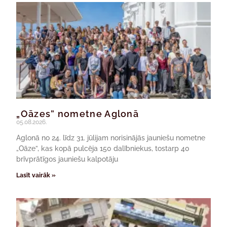
„Oāzes” nometne Aglonā
05.08.2026.
Aglonā no 24. līdz 31. jūlijam norisinājās jauniešu nometne
„Oāze”, kas kopā pulcēja 150 dalībniekus, tostarp 40
brīvprātīgos jauniešu kalpotāju
Lasīt vairāk »