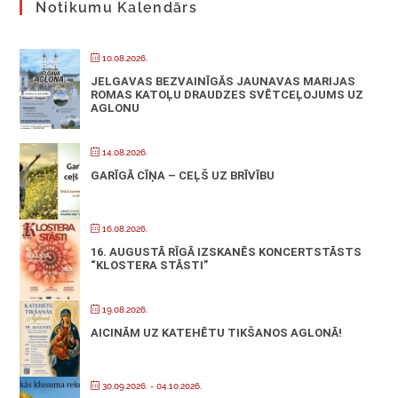
Notikumu Kalendārs
10.08.2026.
JELGAVAS BEZVAINĪGĀS JAUNAVAS MARIJAS
ROMAS KATOĻU DRAUDZES SVĒTCEĻOJUMS UZ
AGLONU
14.08.2026.
GARĪGĀ CĪŅA – CEĻŠ UZ BRĪVĪBU
16.08.2026.
16. AUGUSTĀ RĪGĀ IZSKANĒS KONCERTSTĀSTS
“KLOSTERA STĀSTI”
19.08.2026.
AICINĀM UZ KATEHĒTU TIKŠANOS AGLONĀ!
30.09.2026.
- 04.10.2026.