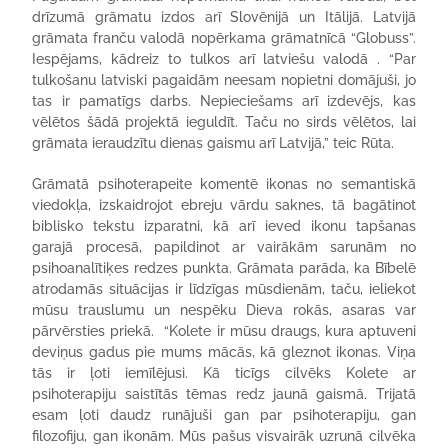
drīzumā grāmatu izdos arī Slovēnijā un Itālijā. Latvijā
grāmata franču valodā nopērkama grāmatnīcā “Globuss”.
Iespējams, kādreiz to tulkos arī latviešu valodā . “Par
tulkošanu latviski pagaidām neesam nopietni domājuši, jo
tas ir pamatīgs darbs. Nepieciešams arī izdevējs, kas
vēlētos šādā projektā ieguldīt. Taču no sirds vēlētos, lai
grāmata ieraudzītu dienas gaismu arī Latvijā,” teic Rūta.
Grāmatā psihoterapeite komentē ikonas no semantiskā
viedokļa, izskaidrojot ebreju vārdu saknes, tā bagātinot
biblisko tekstu izparatni, kā arī ieved ikonu tapšanas
garajā procesā, papildinot ar vairākām sarunām no
psihoanalītiķes redzes punkta. Grāmata parāda, ka Bībelē
atrodamās situācijas ir līdzīgas mūsdienām, taču, ieliekot
mūsu trauslumu un nespēku Dieva rokās, asaras var
pārvērsties priekā. “Kolete ir mūsu draugs, kura aptuveni
deviņus gadus pie mums mācās, kā gleznot ikonas. Viņa
tās ir ļoti iemīlējusi. Kā ticīgs cilvēks Kolete ar
psihoterapiju saistītās tēmas redz jaunā gaismā. Trijatā
esam ļoti daudz runājuši gan par psihoterapiju, gan
filozofiju, gan ikonām. Mūs pašus visvairāk uzrunā cilvēka