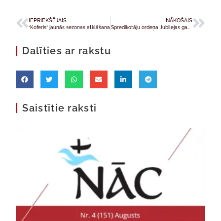
IEPRIEKŠĒJAIS
NĀKOŠAIS
“Koferis” jaunās sezonas atklāšana
Sprediķotāju ordeņa Jubilejas gada atklāšana Liepājā
Dalīties ar rakstu
Saistītie raksti