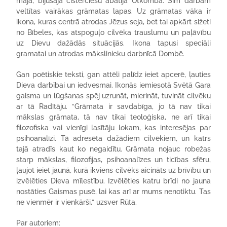
mājā, bijušajā cisterciešu abatijā Otkombā. Šim darbam
veltītas vairākas grāmatas lapas. Uz grāmatas vāka ir
ikona, kuras centrā atrodas Jēzus seja, bet tai apkārt sižeti
no Bībeles, kas atspoguļo cilvēka trauslumu un paļāvību
uz Dievu dažādās situācijās. Ikona tapusi speciāli
gramatai un atrodas mākslinieku darbnīcā Dombē.
Gan poētiskie teksti, gan attēli palīdz ieiet apcerē, ļauties
Dieva darbībai un iedvesmai. Ikonās iemiesotā Svētā Gara
gaisma un lūgšanas spēj uzrunāt, mierināt, tuvināt cilvēku
ar tā Radītāju. “Grāmata ir savdabīga, jo tā nav tikai
mākslas grāmata, tā nav tikai teoloģiska, ne arī tikai
filozofiska vai vienīgi lasītāju lokam, kas interesējas par
psihoanalīzi. Tā adresēta dažādiem cilvēkiem, un katrs
tajā atradīs kaut ko negaidītu. Grāmata nojauc robežas
starp mākslas, filozofijas, psihoanalīzes un ticības sfēru,
ļaujot ieiet jaunā, kurā ikviens cilvēks aicināts uz brīvību un
izvēlēties Dieva mīlestību. Izvēlēties katru brīdi no jauna
nostāties Gaismas pusē, lai kas arī ar mums nenotiktu. Tas
ne vienmēr ir vienkārši,” uzsver Rūta.
Par autoriem: