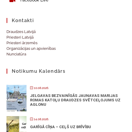
Kontakti
Draudzes Latvijā
Priesteri Latvijā
Priesteri ārzemēs
Organizācijas un apvienības
Nunciatūra
Notikumu Kalendārs
10.08.2026.
JELGAVAS BEZVAINĪGĀS JAUNAVAS MARIJAS
ROMAS KATOĻU DRAUDZES SVĒTCEĻOJUMS UZ
AGLONU
14.08.2026.
GARĪGĀ CĪŅA – CEĻŠ UZ BRĪVĪBU