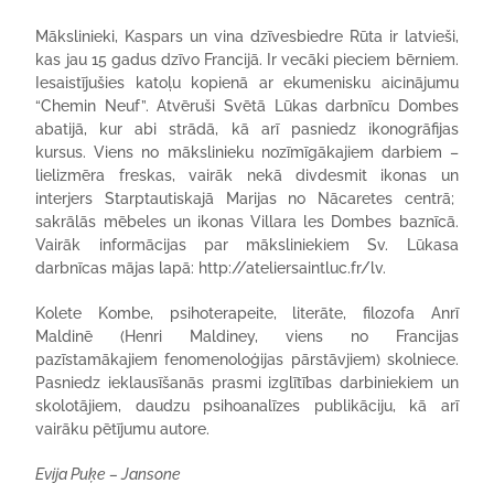
Mākslinieki, Kaspars un vina dzīvesbiedre Rūta ir latvieši,
kas jau 15 gadus dzīvo Francijā. Ir vecāki pieciem bērniem.
Iesaistījušies katoļu kopienā ar ekumenisku aicinājumu
“Chemin Neuf”. Atvēruši Svētā Lūkas darbnīcu Dombes
abatijā, kur abi strādā, kā arī pasniedz ikonogrāfijas
kursus. Viens no mākslinieku nozīmīgākajiem darbiem –
lielizmēra freskas, vairāk nekā divdesmit ikonas un
interjers Starptautiskajā Marijas no Nācaretes centrā;
sakrālās mēbeles un ikonas Villara les Dombes baznīcā.
Vairāk informācijas par māksliniekiem Sv. Lūkasa
darbnīcas mājas lapā: http://ateliersaintluc.fr/lv.
Kolete Kombe, psihoterapeite, literāte, filozofa Anrī
Maldinē (Henri Maldiney, viens no Francijas
pazīstamākajiem fenomenoloģijas pārstāvjiem) skolniece.
Pasniedz ieklausīšanās prasmi izglītības darbiniekiem un
skolotājiem, daudzu psihoanalīzes publikāciju, kā arī
vairāku pētījumu autore.
Evija Puķe – Jansone