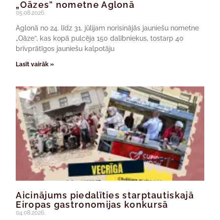
„Oāzes” nometne Aglonā
05.08.2026.
Aglonā no 24. līdz 31. jūlijam norisinājās jauniešu nometne
„Oāze”, kas kopā pulcēja 150 dalībniekus, tostarp 40
brīvprātīgos jauniešu kalpotāju
Lasīt vairāk »
Aicinājums piedalīties starptautiskajā
Eiropas gastronomijas konkursā
04.08.2026.