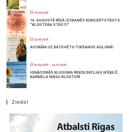
16.08.2026.
16. AUGUSTĀ RĪGĀ IZSKANĒS KONCERTSTĀSTS
“KLOSTERA STĀSTI”
19.08.2026.
AICINĀM UZ KATEHĒTU TIKŠANOS AGLONĀ!
30.09.2026.
- 04.10.2026.
IGNĀCISKĀS KLUSUMA REKOLEKCIJAS IKŠĶILĒ,
KARMELA MĀSU KLOSTERĪ
Ziedo!