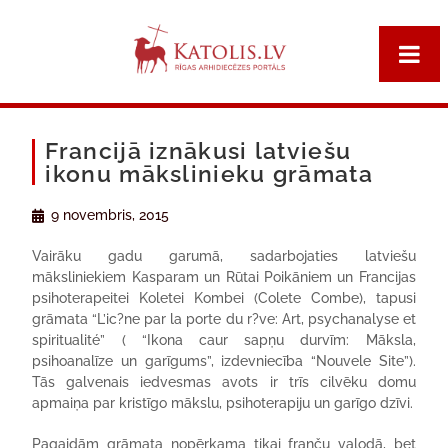
Francijā iznākusi latviešu
ikonu mākslinieku grāmata
9 novembris, 2015
Vairāku gadu garumā, sadarbojaties latviešu
māksliniekiem Kasparam un Rūtai Poikāniem un Francijas
psihoterapeitei Koletei Kombei (Colete Combe), tapusi
grāmata “L’ic?ne par la porte du r?ve: Art, psychanalyse et
spiritualité” ( “Ikona caur sapņu durvīm: Māksla,
psihoanalīze un garīgums”, izdevniecība “Nouvele Site”).
Tās galvenais iedvesmas avots ir trīs cilvēku domu
apmaiņa par kristīgo mākslu, psihoterapiju un garīgo dzīvi.
Pagaidām grāmata nopērkama tikai franču valodā, bet