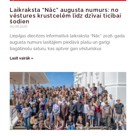
Laikraksta “Nāc” augusta numurs: no
vēstures krustcelēm līdz dzīvai ticībai
šodien
05.08.2026.
Liepājas diecēzes informatīvā laikraksta “Nāc” 2026. gada
augusta numurs lasītājiem piedāvā plašu un garīgi
bagātinošu saturu, kas aptver gan vēsturiskus
Lasīt vairāk »