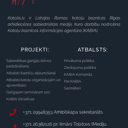
Katolis.lv ir Latvijas Romas katoļu baznīcas Rīgas
arhidiecēzes sabiedriskais medijs, kura darbību nodrošina
Katoļu baznīcas informācijas aģentūra (KABIA).
PROJEKTI:
ATBALSTS:
Sabiedrības garīgās dzīves
Privātuma politika
padziļināšana
Ziedojumu politika
Atbalsts baznīcu atjaunošanai
KABIA Komanda
Atbalsts katoļu organizācijām un
Par KABIA
apvienībām
Sazināties
Garīgajam semināram 100
KABIA iniciatīvas
+371 29948353 Arhibīskapa sekretariāts
+371 26382126 pr. Ilmārs Tolstovs (Mediju