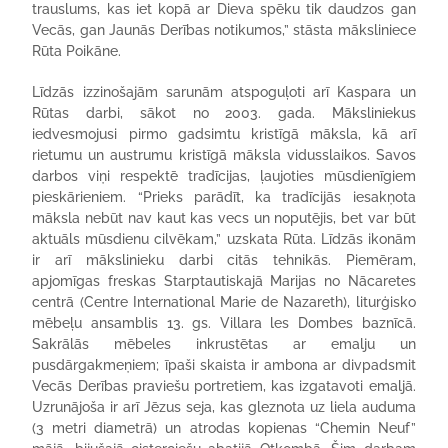
trauslums, kas iet kopā ar Dieva spēku tik daudzos gan
Vecās, gan Jaunās Derības notikumos,” stāsta māksliniece
Rūta Poikāne.
Līdzās izzinošajām sarunām atspoguļoti arī Kaspara un
Rūtas darbi, sākot no 2003. gada. Māksliniekus
iedvesmojusi pirmo gadsimtu kristīgā māksla, kā arī
rietumu un austrumu kristīgā māksla vidusslaikos. Savos
darbos viņi respektē tradīcijas, ļaujoties mūsdienīgiem
pieskārieniem. “Prieks parādīt, ka tradīcijās iesakņota
māksla nebūt nav kaut kas vecs un noputējis, bet var būt
aktuāls mūsdienu cilvēkam,” uzskata Rūta. Līdzās ikonām
ir arī mākslinieku darbi citās tehnikās. Piemēram,
apjomīgas freskas Starptautiskajā Marijas no Nācaretes
centrā (Centre International Marie de Nazareth), liturģisko
mēbeļu ansamblis 13. gs. Villara les Dombes baznīcā.
Sakrālās mēbeles inkrustētas ar emalju un
pusdārgakmeņiem; īpaši skaista ir ambona ar divpadsmit
Vecās Derības praviešu portretiem, kas izgatavoti emaljā.
Uzrunājoša ir arī Jēzus seja, kas gleznota uz liela auduma
(3 metri diametrā) un atrodas kopienas “Chemin Neuf”