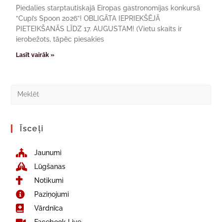
Piedalies starptautiskajā Eiropas gastronomijas konkursā
“Cupi’s Spoon 2026”! OBLIGĀTA IEPRIEKŠĒJĀ
PIETEIKŠANĀS LĪDZ 17. AUGUSTAM! (Vietu skaits ir
ierobežots, tāpēc piesakies
Lasīt vairāk »
Īsceļi
Jaunumi
Lūgšanas
Notikumi
Paziņojumi
Vārdnīca
Facebook Live