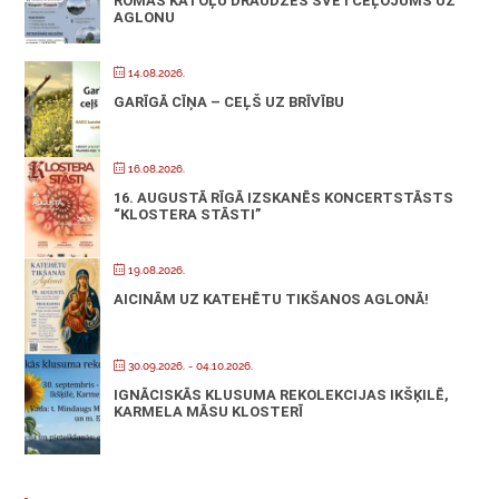
ROMAS KATOĻU DRAUDZES SVĒTCEĻOJUMS UZ
AGLONU
14.08.2026.
GARĪGĀ CĪŅA – CEĻŠ UZ BRĪVĪBU
16.08.2026.
16. AUGUSTĀ RĪGĀ IZSKANĒS KONCERTSTĀSTS
“KLOSTERA STĀSTI”
19.08.2026.
AICINĀM UZ KATEHĒTU TIKŠANOS AGLONĀ!
30.09.2026.
- 04.10.2026.
IGNĀCISKĀS KLUSUMA REKOLEKCIJAS IKŠĶILĒ,
KARMELA MĀSU KLOSTERĪ