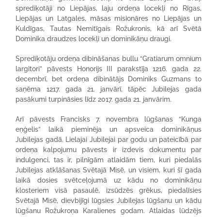
sprediķotāji no Liepājas, laju ordeņa locekļi no Rīgas,
Liepājas un Latgales, māsas misionāres no Liepājas un
Kuldīgas, Tautas Nemitīgais Rožukronis, kā arī Svētā
Dominika draudzes locekļi un dominikāņu draugi.
Sprediķotāju ordeņa dibināšanas bullu “Gratiarum omnium
largitori” pāvests Honorijs III parakstīja 1216. gada 22.
decembrī, bet ordeņa dibinātājs Dominiks Guzmans to
saņēma 1217. gada 21. janvārī, tāpēc Jubilejas gada
pasākumi turpināsies līdz 2017. gada 21. janvārim.
Arī pāvests Francisks 7. novembra lūgšanas “Kunga
eņģelis” laikā pieminēja un apsveica dominikāņus
Jubilejas gadā. Lielajai Jubilejai par godu un pateicībā par
ordeņa kalpojumu pāvests ir izdevis dokumentu par
indulgenci, tas ir, pilnīgām atlaidām tiem, kuri piedalās
Jubilejas atklāšanas Svētajā Misē, un visiem, kuri šī gada
laikā dosies svētceļojumā uz kādu no dominikāņu
klosteriem visā pasaulē, izsūdzēs grēkus, piedalīsies
Svētajā Misē, dievbijīgi lūgsies Jubilejas lūgšanu un kādu
lūgšanu Rožukroņa Karalienes godam. Atlaidas lūdzējs