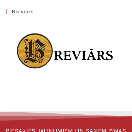
Breviārs
PIESAKIES JAUNUMIEM UN SAŅEM ZIŅAS