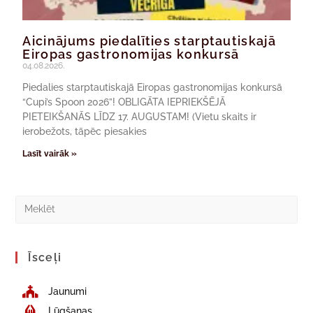
Aicinājums piedalīties starptautiskajā
Eiropas gastronomijas konkursā
04.08.2026.
Piedalies starptautiskajā Eiropas gastronomijas konkursā
“Cupi’s Spoon 2026”! OBLIGĀTA IEPRIEKŠĒJĀ
PIETEIKŠANĀS LĪDZ 17. AUGUSTAM! (Vietu skaits ir
ierobežots, tāpēc piesakies
Lasīt vairāk »
Īsceļi
Jaunumi
Lūgšanas