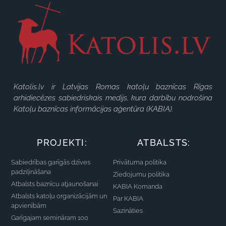
Katolis.lv ir Latvijas Romas katoļu baznīcas Rīgas
arhidiecēzes sabiedriskais medijs, kura darbību nodrošina
Katoļu baznīcas informācijas aģentūra (KABIA).
PROJEKTI:
ATBALSTS:
Sabiedrības garīgās dzīves
Privātuma politika
padziļināšana
Ziedojumu politika
Atbalsts baznīcu atjaunošanai
KABIA Komanda
Atbalsts katoļu organizācijām un
Par KABIA
apvienībām
Sazināties
Garīgajam semināram 100