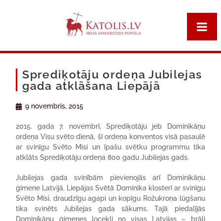
Sprediķotāju ordeņa Jubilejas
gada atklāšana Liepājā
9 novembris, 2015
2015. gada 7. novembrī, Sprediķotāju jeb Dominikāņu
ordeņa Visu svēto dienā, šī ordeņa konventos visā pasaulē
ar svinīgu Svēto Misi un īpašu svētku programmu tika
atklāts Sprediķotāju ordeņa 800 gadu Jubilejas gads.
Jubilejas gada svinībām pievienojās arī Dominikāņu
ģimene Latvijā. Liepājas Svētā Dominika klosterī ar svinīgu
Svēto Misi, draudzīgu agapi un kopīgu Rožukroņa lūgšanu
tika svinēts Jubilejas gada sākums. Tajā piedalījās
Dominikāņu ģimenes locekļi no visas Latvijas – brāļi