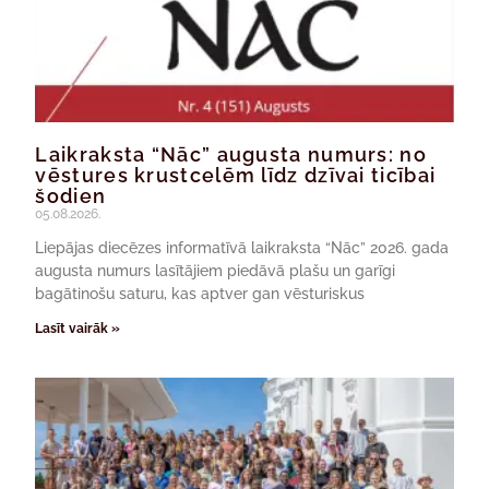
Laikraksta “Nāc” augusta numurs: no
vēstures krustcelēm līdz dzīvai ticībai
šodien
05.08.2026.
Liepājas diecēzes informatīvā laikraksta “Nāc” 2026. gada
augusta numurs lasītājiem piedāvā plašu un garīgi
bagātinošu saturu, kas aptver gan vēsturiskus
Lasīt vairāk »