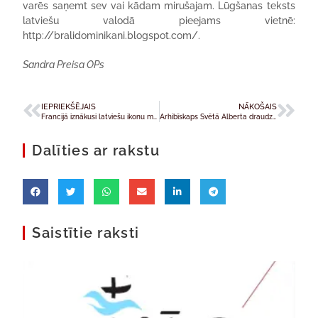
varēs saņemt sev vai kādam mirušajam. Lūgšanas teksts
latviešu valodā pieejams vietnē:
http://bralidominikani.blogspot.com/.
Sandra Preisa OPs
IEPRIEKŠĒJAIS
NĀKOŠAIS
Francijā iznākusi latviešu ikonu mākslinieku grāmata
Arhibīskaps Svētā Alberta draudzi aicina sekot draudzes aizbildņa piemēram
Dalīties ar rakstu
Saistītie raksti