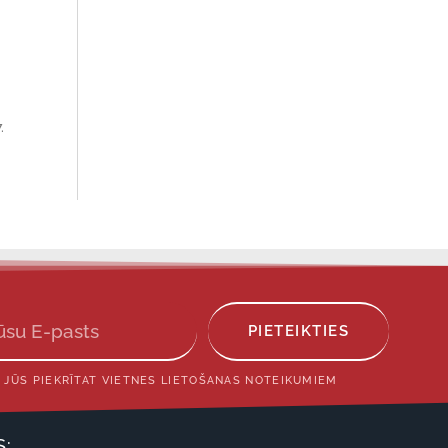
.
PIETEIKTIES
 JŪS PIEKRĪTAT VIETNES LIETOŠANAS NOTEIKUMIEM
S: