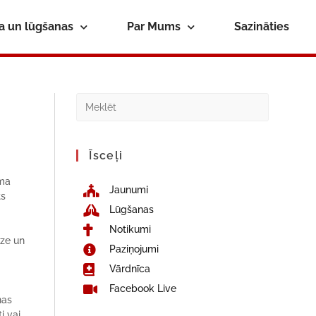
ba un lūgšanas
Par Mums
Sazināties
Īsceļi
uma
Jaunumi
ts
Lūgšanas
Notikumi
dze un
Paziņojumi
Vārdnīca
Facebook Live
nas
i vai