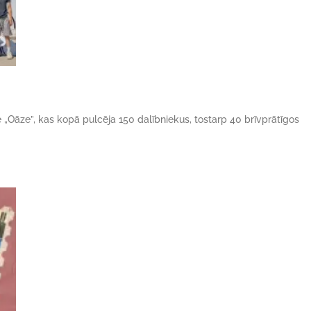
ne „Oāze”, kas kopā pulcēja 150 dalībniekus, tostarp 40 brīvprātīgos