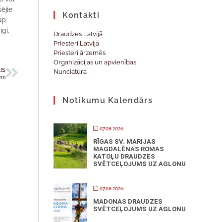
šējie
Kontakti
up.
īgi.
Draudzes Latvijā
Priesteri Latvijā
Priesteri ārzemēs
Organizācijas un apvienības
IS
Nunciatūra
iem
Notikumu Kalendārs
07.08.2026.
RĪGAS SV. MARIJAS
MAGDALĒNAS ROMAS
KATOĻU DRAUDZES
SVĒTCEĻOJUMS UZ AGLONU
07.08.2026.
MADONAS DRAUDZES
SVĒTCEĻOJUMS UZ AGLONU