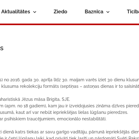
Aktualitātes
Ziedo
Baznīca
Ticī
s
 no 2016. gada 30. aprīļa līdz 30. maijam varēs iziet 30 dienu klus
is klusuma rekolekciju formāts (septiņas – astoņas dienas ir to saīsinā
haristiskā Jēzus māsa Brigita, SJE.
 (apm. no 18 gadiem), kam jau ir izveidojusies zināma dzīves piere
lusumā, kaut arī var nebūt iepriekšējas lielas lūgšanu pieredzes.
r psihiskiem traucējumiem, emocionālo nestabilitāti.
i dienā katrs tiekas ar savu garīgo vadītāju, pārrunā iepriekšējās die
ir četri lūgšanu laiki, kad privāti tiek lasīti un pārdomāti Svēti Rakst