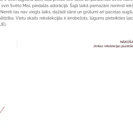
īgi svin Svēto Misi, piedalās adorācijā. Šajā laikā pamazām norimst iek
 Nereti tas nav viegls laiks, dažādi sārņi un grūtumi arī paceļas augš
dzība. Vietu skaits rekolekcijās ir ierobežots, lūgums pieteikties laic
JE).
NĀKOŠA
Jērikas rekolekcijas jaunieš