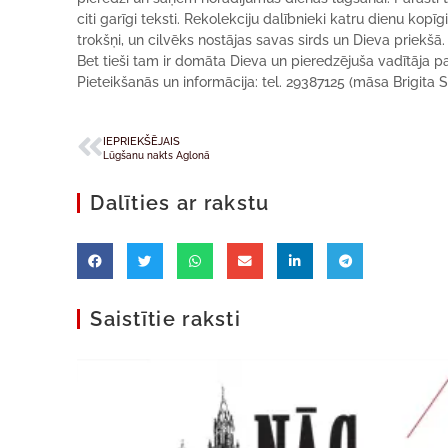
citi garīgi teksti. Rekolekciju dalībnieki katru dienu kop
trokšņi, un cilvēks nostājas savas sirds un Dieva priekšā.
Bet tieši tam ir domāta Dieva un pieredzējuša vadītāja palī
Pieteikšanās un informācija: tel. 29387125 (māsa Brigita S
IEPRIEKŠĒJAIS
Lūgšanu nakts Aglonā
Dalīties ar rakstu
Saistītie raksti