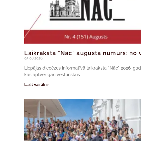
Laikraksta “Nāc” augusta numurs: no v
05.08.2026.
Liepājas diecēzes informatīvā laikraksta “Nāc” 2026. ga
kas aptver gan vēsturiskus
Lasīt vairāk »