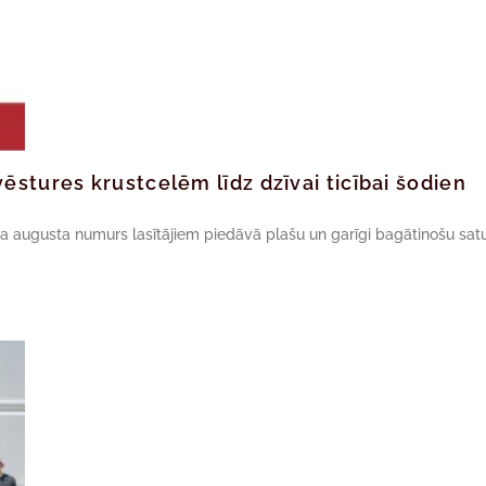
ēstures krustcelēm līdz dzīvai ticībai šodien
da augusta numurs lasītājiem piedāvā plašu un garīgi bagātinošu satu