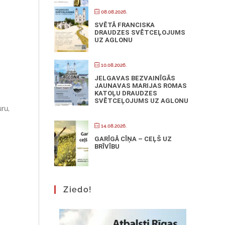
08.08.2026.
SVĒTĀ FRANCISKA
DRAUDZES SVĒTCEĻOJUMS
UZ AGLONU
10.08.2026.
JELGAVAS BEZVAINĪGĀS
JAUNAVAS MARIJAS ROMAS
KATOĻU DRAUDZES
SVĒTCEĻOJUMS UZ AGLONU
ru,
14.08.2026.
GARĪGĀ CĪŅA – CEĻŠ UZ
BRĪVĪBU
Ziedo!