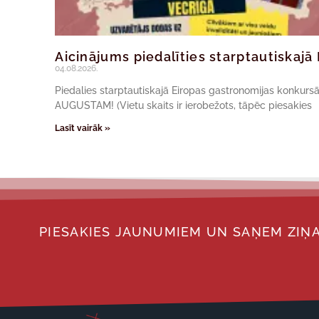
Aicinājums piedalīties starptautiskaj
04.08.2026.
Piedalies starptautiskajā Eiropas gastronomijas konkur
AUGUSTAM! (Vietu skaits ir ierobežots, tāpēc piesakies
Lasīt vairāk »
PIESAKIES JAUNUMIEM UN SAŅEM ZIŅA