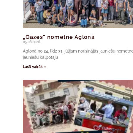
„Oāzes” nometne Aglonā
05.08.2026.
Aglonā no 24. līdz 31. jūlijam norisinājās jauniešu nomet
jauniešu kalpotāju
Lasīt vairāk »