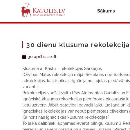
Sākums
30 dienu klusuma rekolekcija
30 aprīlis, 2016
Klusumā ar Kristu – rekolekcijas Sarkaņos
Dzīvības Mātes rekolekciju mājā (Rēzeknes nov. Sarkaņos)
rekolekcijas, kas ir pilnais Ignācija no Lojolas piedāvāta
variants).
Rekolekcijas vadīs jezuītu tēvs Aļgimantas Gudaitis un Eu
Ignāciskā klusuma rekolekcijas piemērotas pieaugušajiem
lietu uztvere. Jābūt gatavībai pavadīt laiku lūgšanā un k
Ignāciskās rekolekcijas var nebūt piemērotas cilvēkiem a
Kā norisinās ignāciskās klusuma rekolekcijas?
To laikā dalībnieki apņemas ievērot pilnīgu klusumu. Reiz
pieredzi un saņem norādījumus dienas lūgšanai. Parasti tie 