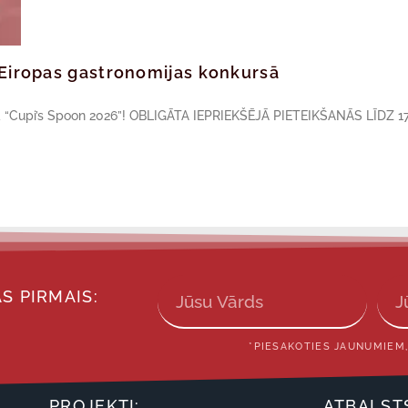
ā Eiropas gastronomijas konkursā
sā “Cupi’s Spoon 2026”! OBLIGĀTA IEPRIEKŠĒJĀ PIETEIKŠANĀS LĪDZ 17
S PIRMAIS:
*PIESAKOTIES JAUNUMIEM,
PROJEKTI:
ATBALST