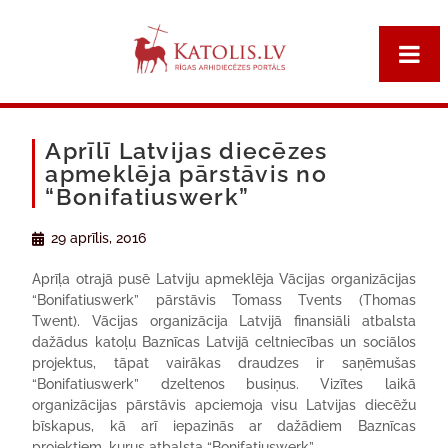
Aprīlī Latvijas diecēzes
apmeklēja pārstāvis no
“Bonifatiuswerk”
29 aprīlis, 2016
Aprīļa otrajā pusē Latviju apmeklēja Vācijas organizācijas
“Bonifatiuswerk” pārstāvis Tomass Tvents (Thomas
Twent). Vācijas organizācija Latvijā finansiāli atbalsta
dažādus katoļu Baznīcas Latvijā celtniecības un sociālos
projektus, tāpat vairākas draudzes ir saņēmušas
“Bonifatiuswerk” dzeltenos busiņus. Vizītes laikā
organizācijas pārstāvis apciemoja visu Latvijas diecēžu
bīskapus, kā arī iepazinās ar dažādiem Baznīcas
projektiem, kurus atbalsta “Bonifatiuswerk”.