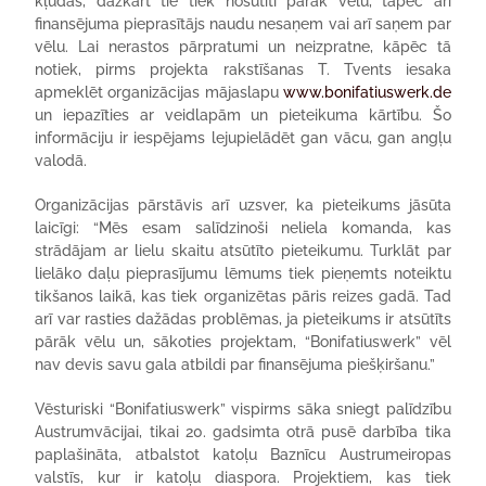
kļūdas, dažkārt tie tiek nosūtīti pārāk vēlu, tāpēc arī
finansējuma pieprasītājs naudu nesaņem vai arī saņem par
vēlu. Lai nerastos pārpratumi un neizpratne, kāpēc tā
notiek, pirms projekta rakstīšanas T. Tvents iesaka
apmeklēt organizācijas mājaslapu
www.bonifatiuswerk.de
un iepazīties ar veidlapām un pieteikuma kārtību. Šo
informāciju ir iespējams lejupielādēt gan vācu, gan angļu
valodā.
Organizācijas pārstāvis arī uzsver, ka pieteikums jāsūta
laicīgi: “Mēs esam salīdzinoši neliela komanda, kas
strādājam ar lielu skaitu atsūtīto pieteikumu. Turklāt par
lielāko daļu pieprasījumu lēmums tiek pieņemts noteiktu
tikšanos laikā, kas tiek organizētas pāris reizes gadā. Tad
arī var rasties dažādas problēmas, ja pieteikums ir atsūtīts
pārāk vēlu un, sākoties projektam, “Bonifatiuswerk” vēl
nav devis savu gala atbildi par finansējuma piešķiršanu.”
Vēsturiski “Bonifatiuswerk” vispirms sāka sniegt palīdzību
Austrumvācijai, tikai 20. gadsimta otrā pusē darbība tika
paplašināta, atbalstot katoļu Baznīcu Austrumeiropas
valstīs, kur ir katoļu diaspora. Projektiem, kas tiek