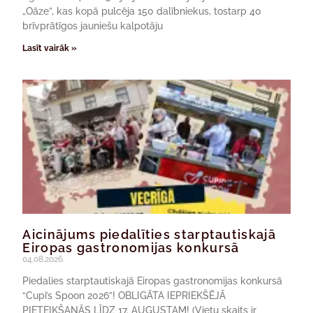
„Oāze”, kas kopā pulcēja 150 dalībniekus, tostarp 40
brīvprātīgos jauniešu kalpotāju
Lasīt vairāk »
Aicinājums piedalīties starptautiskajā
Eiropas gastronomijas konkursā
04.08.2026.
Piedalies starptautiskajā Eiropas gastronomijas konkursā
“Cupi’s Spoon 2026”! OBLIGĀTA IEPRIEKŠĒJĀ
PIETEIKŠANĀS LĪDZ 17. AUGUSTAM! (Vietu skaits ir