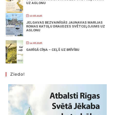
UZ AGLONU
10.08.2026.
JELGAVAS BEZVAINĪGĀS JAUNAVAS MARIJAS
ROMAS KATOĻU DRAUDZES SVĒTCEĻOJUMS UZ
AGLONU
14.08.2026.
GARĪGĀ CĪŅA – CEĻŠ UZ BRĪVĪBU
Ziedo!