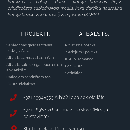
Katolis.lv ir Latvijas Romas katoļu baznīcas Rīgas
arhidiecēzes sabiedriskais medijs, kura darbību nodrošina
Katoļu baznīcas informācijas aģentūra (KABIA).
PROJEKTI:
ATBALSTS:
Sabiedrības garīgās dzīves
Privātuma politika
padziļināšana
Ziedojumu politika
Atbalsts baznīcu atjaunošanai
KABIA Komanda
Atbalsts katoļu organizācijām un
Par KABIA
apvienībām
Sazināties
Garīgajam semināram 100
KABIA iniciatīvas
+371 29948353 Arhibīskapa sekretariāts
+371 26382126 pr. Ilmārs Tolstovs (Mediju
pārstāvjiem)
Klostera iela 4, Rīga, LV-1050