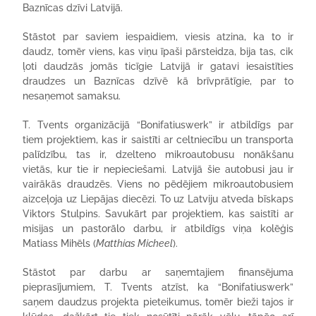
Baznīcas dzīvi Latvijā.
Stāstot par saviem iespaidiem, viesis atzina, ka to ir
daudz, tomēr viens, kas viņu īpaši pārsteidza, bija tas, cik
ļoti daudzās jomās ticīgie Latvijā ir gatavi iesaistīties
draudzes un Baznīcas dzīvē kā brīvprātīgie, par to
nesaņemot samaksu.
T. Tvents organizācijā “Bonifatiuswerk” ir atbildīgs par
tiem projektiem, kas ir saistīti ar celtniecību un transporta
palīdzību, tas ir, dzelteno mikroautobusu nonākšanu
vietās, kur tie ir nepieciešami. Latvijā šie autobusi jau ir
vairākās draudzēs. Viens no pēdējiem mikroautobusiem
aizceļoja uz Liepājas diecēzi. To uz Latviju atveda bīskaps
Viktors Stulpins. Savukārt par projektiem, kas saistīti ar
misijas un pastorālo darbu, ir atbildīgs viņa kolēģis
Matiass Mihēls (
Matthias Micheel
).
Stāstot par darbu ar saņemtajiem finansējuma
pieprasījumiem, T. Tvents atzīst, ka “Bonifatiuswerk”
saņem daudzus projekta pieteikumus, tomēr bieži tajos ir