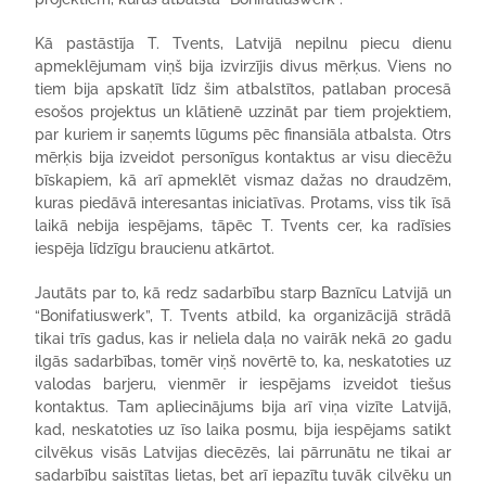
Kā pastāstīja T. Tvents, Latvijā nepilnu piecu dienu
apmeklējumam viņš bija izvirzījis divus mērķus. Viens no
tiem bija apskatīt līdz šim atbalstītos, patlaban procesā
esošos projektus un klātienē uzzināt par tiem projektiem,
par kuriem ir saņemts lūgums pēc finansiāla atbalsta. Otrs
mērķis bija izveidot personīgus kontaktus ar visu diecēžu
bīskapiem, kā arī apmeklēt vismaz dažas no draudzēm,
kuras piedāvā interesantas iniciatīvas. Protams, viss tik īsā
laikā nebija iespējams, tāpēc T. Tvents cer, ka radīsies
iespēja līdzīgu braucienu atkārtot.
Jautāts par to, kā redz sadarbību starp Baznīcu Latvijā un
“Bonifatiuswerk”, T. Tvents atbild, ka organizācijā strādā
tikai trīs gadus, kas ir neliela daļa no vairāk nekā 20 gadu
ilgās sadarbības, tomēr viņš novērtē to, ka, neskatoties uz
valodas barjeru, vienmēr ir iespējams izveidot tiešus
kontaktus. Tam apliecinājums bija arī viņa vizīte Latvijā,
kad, neskatoties uz īso laika posmu, bija iespējams satikt
cilvēkus visās Latvijas diecēzēs, lai pārrunātu ne tikai ar
sadarbību saistītas lietas, bet arī iepazītu tuvāk cilvēku un