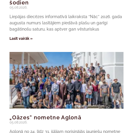
šodien
05.08.2026.
Liepājas diecēzes informatīvā laikraksta “Nāc” 2026. gada
augusta numurs lasītājiem piedāvā plašu un garīgi
bagātinošu saturu, kas aptver gan vēsturiskus
Lasīt vairāk »
„Oāzes” nometne Aglonā
05.08.2026.
Aglonā no 24. līdz 31. jūlijam norisinājās jauniešu nometne