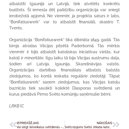
atbalstīti Igaunijā un Latvijā, tiek atvēlēts konkrēts
budžets. Šī iemesla dēļ palīdzību organizācija var sniegt
ierobežotā apjomā. Ne vienmēr, ja projekta saturs ir labs,
“Bonifatiuswerk” var to atbalstīt finansiāli, skaidro T.
Tvents.
Organizācija “Bonifatiuswerk” tika dibināta 1849. gadā. Tās
birojs atrodas Vācijas pilsētā Paderbornā. Tās mērķis
vienmēr ir bijis atbalstīt katoliskas iniciatīvas vietās, kur
katoļi ir minoritāte. Ilgu laiku tā bija Vācijas austrumu daļa,
šodien arī Latvija, Igaunija, Skandināvijas valstis.
Organizācijas darbības finansiālais atbalsts balstās
ziedojumos, ko kontā ieskaita regulārie ziedotāji. Tāpat
“Bonifatiuswerk” saņem ziedojumus, kas Vācijas katoļu
baznīcās tiek savākti kolektē Diasporas svētdienā un
kurus piedāvā Pirmo Svēto komūniju saņēmušie bērni.
LRKB IC
IEPRIEKŠĒJAIS
NĀKOŠAIS
Vai slēgt lielveikalus svētdienās – ko domā katoļi?
Svētceļojums Svētā Jēkaba katedrāle – Skaistkalne