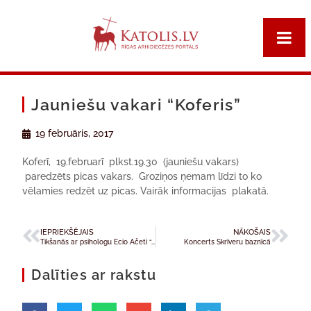
Jauniešu vakari “Koferis”
19 februāris, 2017
Koferī, 19.februarī plkst.19.30 (jauniešu vakars)
paredzēts picas vakars. Groziņos ņemam līdzi to ko
vēlamies redzēt uz picas. Vairāk informacijas plakatā.
IEPRIEKŠĒJAIS
NĀKOŠAIS
Tikšanās ar psihologu Ecio Ačeti “Ceļš. Mācīties, lai mācītu”
Koncerts Skrīveru baznīcā
Dalīties ar rakstu