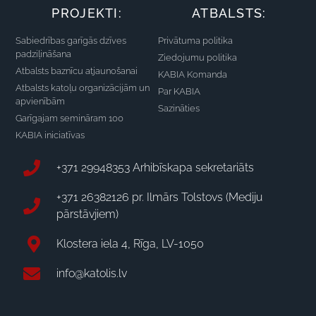
PROJEKTI:
ATBALSTS:
Sabiedrības garīgās dzīves
Privātuma politika
padziļināšana
Ziedojumu politika
Atbalsts baznīcu atjaunošanai
KABIA Komanda
Atbalsts katoļu organizācijām un
Par KABIA
apvienībām
Sazināties
Garīgajam semināram 100
KABIA iniciatīvas
+371 29948353 Arhibīskapa sekretariāts
+371 26382126 pr. Ilmārs Tolstovs (Mediju
pārstāvjiem)
Klostera iela 4, Rīga, LV-1050
info@katolis.lv