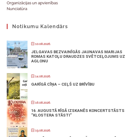
Organizācijas un apvienības
Nunciatūra
Notikumu Kalendārs
10.08.2026.
JELGAVAS BEZVAINĪGĀS JAUNAVAS MARIJAS
ROMAS KATOĻU DRAUDZES SVĒTCEĻOJUMS UZ
AGLONU
14.08.2026.
GARĪGĀ CĪŅA – CEĻŠ UZ BRĪVĪBU
16.08.2026.
16. AUGUSTĀ RĪGĀ IZSKANĒS KONCERTSTĀSTS
“KLOSTERA STĀSTI”
19.08.2026.