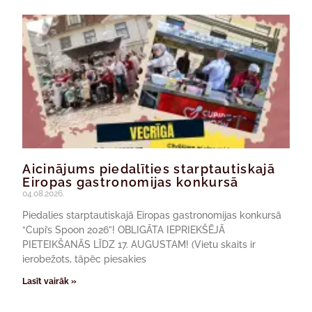
Aicinājums piedalīties starptautiskajā
Eiropas gastronomijas konkursā
04.08.2026.
Piedalies starptautiskajā Eiropas gastronomijas konkursā
“Cupi’s Spoon 2026”! OBLIGĀTA IEPRIEKŠĒJĀ
PIETEIKŠANĀS LĪDZ 17. AUGUSTAM! (Vietu skaits ir
ierobežots, tāpēc piesakies
Lasīt vairāk »