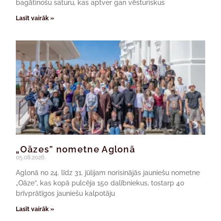
bagātinošu saturu, kas aptver gan vēsturiskus
Lasīt vairāk »
„Oāzes” nometne Aglonā
05.08.2026.
Aglonā no 24. līdz 31. jūlijam norisinājās jauniešu nometne
„Oāze”, kas kopā pulcēja 150 dalībniekus, tostarp 40
brīvprātīgos jauniešu kalpotāju
Lasīt vairāk »