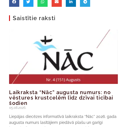
Saistītie raksti
Laikraksta “Nāc” augusta numurs: no
vēstures krustcelēm līdz dzīvai ticībai
šodien
05.08.2026.
Liepājas diecēzes informatīvā laikraksta “Nāc” 2026. gada
augusta numurs lasītājiem piedāvā plašu un garīgi