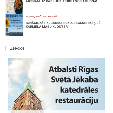
AICINĀM UZ KATEHĒTU TIKŠANOS AGLONĀ!
30.09.2026.
- 04.10.2026.
IGNĀCISKĀS KLUSUMA REKOLEKCIJAS IKŠĶILĒ,
KARMELA MĀSU KLOSTERĪ
Ziedo!