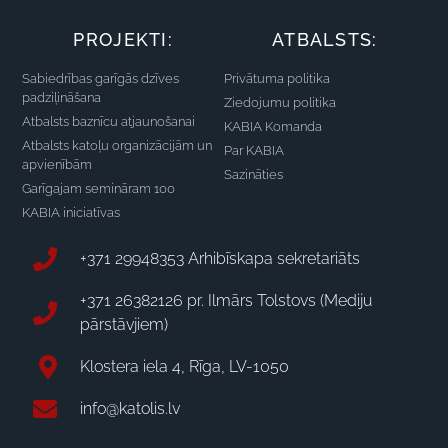
PROJEKTI:
ATBALSTS:
Sabiedrības garīgās dzīves
Privātuma politika
padziļināšana
Ziedojumu politika
Atbalsts baznīcu atjaunošanai
KABIA Komanda
Atbalsts katoļu organizācijām un
Par KABIA
apvienībām
Sazināties
Garīgajam semināram 100
KABIA iniciatīvas
+371 29948353 Arhibīskapa sekretariāts
+371 26382126 pr. Ilmārs Tolstovs (Mediju
pārstāvjiem)
Klostera iela 4, Rīga, LV-1050
info@katolis.lv