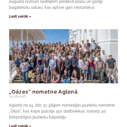
augusta numurs lasītājiem piedāvā plašu un garīgi
bagātinošu saturu, kas aptver gan vēsturiskus
Lasīt vairāk »
„Oāzes” nometne Aglonā
05.08.2026.
Aglonā no 24. līdz 31. jūlijam norisinājās jauniešu nometne
„Oāze”, kas kopā pulcēja 150 dalībniekus, tostarp 40
brīvprātīgos jauniešu kalpotāju
Lasīt vairāk »