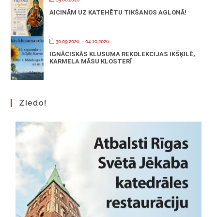
AICINĀM UZ KATEHĒTU TIKŠANOS AGLONĀ!
30.09.2026.
- 04.10.2026.
IGNĀCISKĀS KLUSUMA REKOLEKCIJAS IKŠĶILĒ,
KARMELA MĀSU KLOSTERĪ
Ziedo!