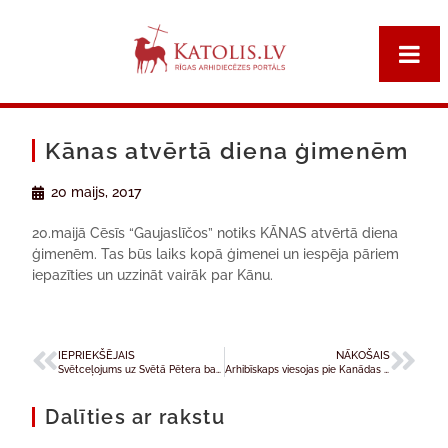
Kānas atvērtā diena ģimenēm
20 maijs, 2017
20.maijā Cēsīs “Gaujaslīčos” notiks KĀNAS atvērtā diena
ģimenēm. Tas būs laiks kopā ģimenei un iespēja pāriem
iepazīties un uzzināt vairāk par Kānu.
IEPRIEKŠĒJAIS
NĀKOŠAIS
Svētceļojums uz Svētā Pētera baziliku Vatikānā
Arhibīskaps viesojas pie Kanādas latviešiem
Dalīties ar rakstu