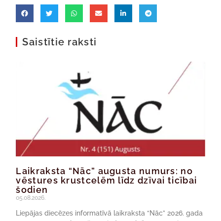
Saistītie raksti
Laikraksta “Nāc” augusta numurs: no
vēstures krustcelēm līdz dzīvai ticībai
šodien
05.08.2026.
Liepājas diecēzes informatīvā laikraksta “Nāc” 2026. gada