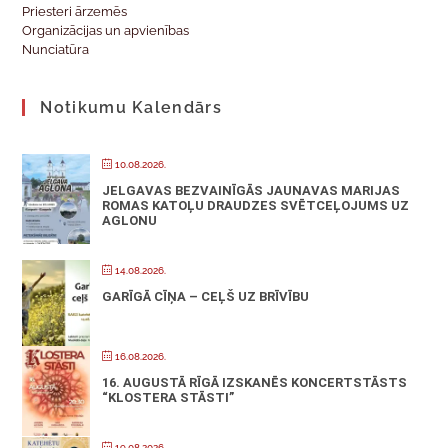
Priesteri ārzemēs
Organizācijas un apvienības
Nunciatūra
Notikumu Kalendārs
10.08.2026.
JELGAVAS BEZVAINĪGĀS JAUNAVAS MARIJAS
ROMAS KATOĻU DRAUDZES SVĒTCEĻOJUMS UZ
AGLONU
14.08.2026.
GARĪGĀ CĪŅA – CEĻŠ UZ BRĪVĪBU
16.08.2026.
16. AUGUSTĀ RĪGĀ IZSKANĒS KONCERTSTĀSTS
“KLOSTERA STĀSTI”
19.08.2026.