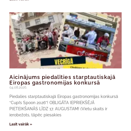
Aicinājums piedalīties starptautiskajā
Eiropas gastronomijas konkursā
04.08.2026.
Piedalies starptautiskajā Eiropas gastronomijas konkursā
“Cupi’s Spoon 2026”! OBLIGĀTA IEPRIEKŠĒJĀ
PIETEIKŠANĀS LĪDZ 17. AUGUSTAM! (Vietu skaits ir
ierobežots, tāpēc piesakies
Lasīt vairāk »