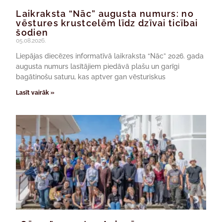
Laikraksta “Nāc” augusta numurs: no
vēstures krustcelēm līdz dzīvai ticībai
šodien
05.08.2026.
Liepājas diecēzes informatīvā laikraksta “Nāc” 2026. gada
augusta numurs lasītājiem piedāvā plašu un garīgi
bagātinošu saturu, kas aptver gan vēsturiskus
Lasīt vairāk »