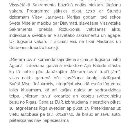
Vissvētākā Sakramenta baznīcā notiks piektais lūgšanu
vakars. Programma sāksies plkst. 17.30 ar Stundu
dziesmām Vissv. Jaunavas Marijas godam, tad sekos
Svētā Mise ar mācību par Dievmāti, slavēšana Vissvētākā
Sakramenta priekšā, Rožukronis, veltīšanās akts,
individuāla svētība ar Vissvētāko sakramentu un agape.
Uz lūgšanu vakaru ir aicināti visi, ne tikai Madonas un
Gulbenes draudžu locekļi.
„Mieram tuvu” komanda šajā dienā aicina uz lūgšanu nakti
Aglonā. Izdevuma galvenā redaktore Aija Balode stāsta,
ka tā notiks pēc „labākajām „Mieram tuvu” tradīcijām”:
visas nakts garumā būs slavēšana, kopīgi aizlūgumi,
Svētā Mise, Rožukronis, integrējot visu klātesošo lūgumus,
laiks klusumam, kā arī kafijas galds un sadraudzības
telpa. „Mieram tuvu” organizē arī kopīgu svētceļnieku
busu no Rīgas. Cena 12 EUR, izbraukšana ir sestdien plkst.
16, atgriešanās Rīgā svētdien ap plkst. 13. Pieteikšanās uz
vietu autobusā pa tālr. 67148336. Ja brauc ar savu auto,
pieteikšanās nav nepieciešama.