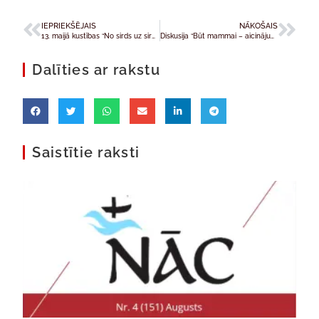
IEPRIEKŠĒJAIS
NĀKOŠAIS
13. maijā kustības “No sirds uz sirdi” locekļiem lūgšanu vakars
Diskusija “Būt mammai – aicinājums vai pienākums?”
Dalīties ar rakstu
Saistītie raksti