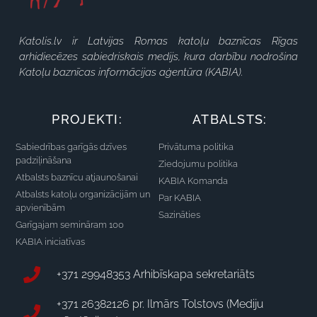
Katolis.lv ir Latvijas Romas katoļu baznīcas Rīgas
arhidiecēzes sabiedriskais medijs, kura darbību nodrošina
Katoļu baznīcas informācijas aģentūra (KABIA).
PROJEKTI:
ATBALSTS:
Sabiedrības garīgās dzīves
Privātuma politika
padziļināšana
Ziedojumu politika
Atbalsts baznīcu atjaunošanai
KABIA Komanda
Atbalsts katoļu organizācijām un
Par KABIA
apvienībām
Sazināties
Garīgajam semināram 100
KABIA iniciatīvas
+371 29948353 Arhibīskapa sekretariāts
+371 26382126 pr. Ilmārs Tolstovs (Mediju