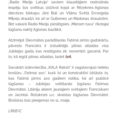
„Radio Marija Latvija” saviem klausītājiem nodrošinās
iespēju šos svētkus izdzīvot kopā ar Rēzeknes-Aglonas
diecēzes bīskapu Jāni Buli un Viļānu Svētā Erceņģeļa
Miķeļa draudzi, kā arī ar Gulbenes un Madonas draudzēm.
Bet vakarā Radio Marija pieslēgsies „Mieram tuvu” rīkotajai
lūgšanu naktij Aglonas bazilikā.
Atzīmējot Dievmātes parādīšanās Fatimā simto gadskārtu,
pāvests Francisks ir izsludinājis pilnas atlaidas visa
Jubilejas gada, kas noslēgsies 26. novembrī, garumā. Par
to, kā iegūt pilnas atlaidas, lasiet
šeit
.
Savukārt izdevniecība „KALA Raksti” ir sagatavojusi nelielu
brošūru „Fatimai 100”, kurā īsi un konstruktīvi izklāsta to,
kas Fatimā pirms 100 gadiem notika, kā arī publicē
lūgšanas – Jubilejas veltīšanās lūgšanu Fatimas
Dievmātei, Litāniju abiem jaunajiem svētajiem Franciskam
un Jacintai, Rožukroni u.c. skaistas lūgšanas Dievmātei.
Brošūras būs pieejamas no 11. maija.
LRKB IC