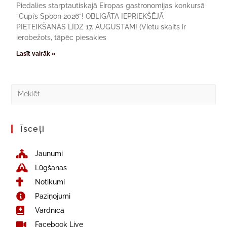
Piedalies starptautiskajā Eiropas gastronomijas konkursā
“Cupi’s Spoon 2026”! OBLIGĀTA IEPRIEKŠĒJĀ
PIETEIKŠANĀS LĪDZ 17. AUGUSTAM! (Vietu skaits ir
ierobežots, tāpēc piesakies
Lasīt vairāk »
Īsceļi
Jaunumi
Lūgšanas
Notikumi
Paziņojumi
Vārdnīca
Facebook Live