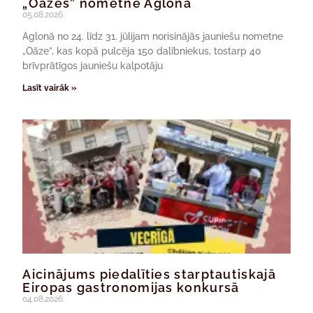
„Oāzes” nometne Aglonā
05.08.2026.
Aglonā no 24. līdz 31. jūlijam norisinājās jauniešu nometne
„Oāze”, kas kopā pulcēja 150 dalībniekus, tostarp 40
brīvprātīgos jauniešu kalpotāju
Lasīt vairāk »
Aicinājums piedalīties starptautiskajā
Eiropas gastronomijas konkursā
04.08.2026.