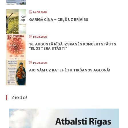
14.08.2026.
GARĪGĀ CĪŅA – CEĻŠ UZ BRĪVĪBU
16.08.2026.
16. AUGUSTĀ RĪGĀ IZSKANĒS KONCERTSTĀSTS
“KLOSTERA STĀSTI”
19.08.2026.
AICINĀM UZ KATEHĒTU TIKŠANOS AGLONĀ!
Ziedo!