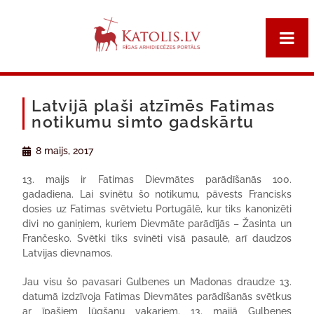
Latvijā plaši atzīmēs Fatimas
notikumu simto gadskārtu
8 maijs, 2017
13. maijs ir Fatimas Dievmātes parādīšanās 100.
gadadiena. Lai svinētu šo notikumu, pāvests Francisks
dosies uz Fatimas svētvietu Portugālē, kur tiks kanonizēti
divi no ganiņiem, kuriem Dievmāte parādījās – Žasinta un
Frančesko. Svētki tiks svinēti visā pasaulē, arī daudzos
Latvijas dievnamos.
Jau visu šo pavasari Gulbenes un Madonas draudze 13.
datumā izdzīvoja Fatimas Dievmātes parādīšanās svētkus
ar īpašiem lūgšanu vakariem. 13. maijā Gulbenes