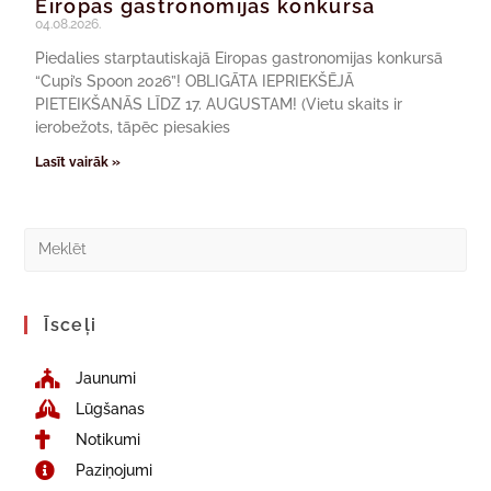
Eiropas gastronomijas konkursā
04.08.2026.
Piedalies starptautiskajā Eiropas gastronomijas konkursā
“Cupi’s Spoon 2026”! OBLIGĀTA IEPRIEKŠĒJĀ
PIETEIKŠANĀS LĪDZ 17. AUGUSTAM! (Vietu skaits ir
ierobežots, tāpēc piesakies
Lasīt vairāk »
Īsceļi
Jaunumi
Lūgšanas
Notikumi
Paziņojumi