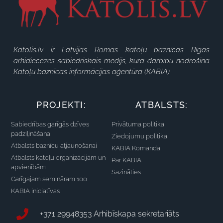
Katolis.lv ir Latvijas Romas katoļu baznīcas Rīgas
arhidiecēzes sabiedriskais medijs, kura darbību nodrošina
Katoļu baznīcas informācijas aģentūra (KABIA).
PROJEKTI:
ATBALSTS:
Sabiedrības garīgās dzīves
Privātuma politika
padziļināšana
Ziedojumu politika
Atbalsts baznīcu atjaunošanai
KABIA Komanda
Atbalsts katoļu organizācijām un
Par KABIA
apvienībām
Sazināties
Garīgajam semināram 100
KABIA iniciatīvas
+371 29948353 Arhibīskapa sekretariāts