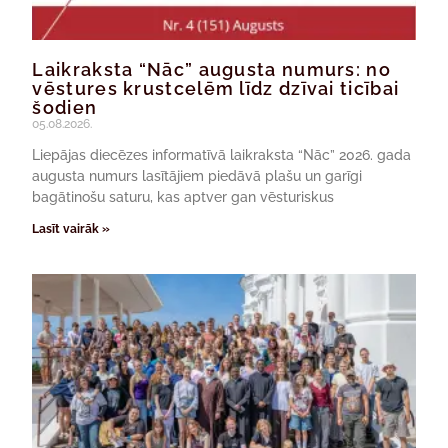
Laikraksta “Nāc” augusta numurs: no
vēstures krustcelēm līdz dzīvai ticībai
šodien
05.08.2026.
Liepājas diecēzes informatīvā laikraksta “Nāc” 2026. gada
augusta numurs lasītājiem piedāvā plašu un garīgi
bagātinošu saturu, kas aptver gan vēsturiskus
Lasīt vairāk »