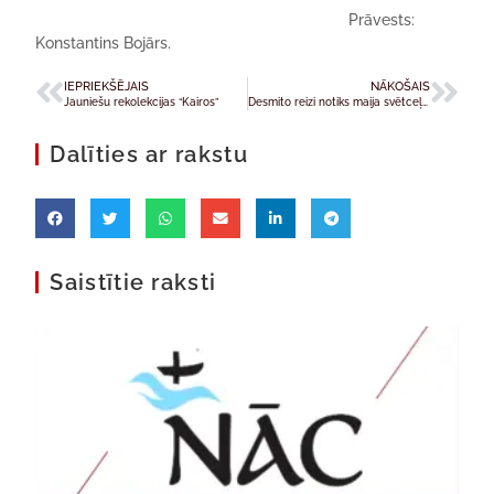
Prāvests:
Konstantins Bojārs.
IEPRIEKŠĒJAIS
NĀKOŠAIS
Jauniešu rekolekcijas “Kairos”
Desmito reizi notiks maija svētceļojumi uz Skaistkalni
Dalīties ar rakstu
Saistītie raksti