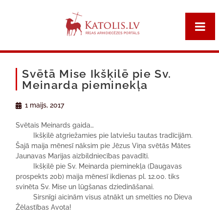
Svētā Mise Ikšķilē pie Sv.
Meinarda pieminekļa
1 maijs, 2017
Svētais Meinards gaida…
Ikšķilē atgriežamies pie latviešu tautas tradīcijām.
Šajā maija mēnesī nāksim pie Jēzus Viņa svētās Mātes
Jaunavas Marijas aizbildniecības pavadīti.
Ikšķilē pie Sv. Meinarda pieminekļa (Daugavas
prospekts 20b) maija mēnesī ikdienas pl. 12.00. tiks
svinēta Sv. Mise un lūgšanas dziedināšanai.
Sirsnīgi aicinām visus atnākt un smelties no Dieva
Žēlastības Avota!