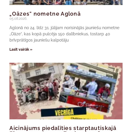
„Oāzes” nometne Aglonā
05.08.2026.
Aglonā no 24. līdz 31. jūlijam norisinājās jauniešu nometne
„Oāze”, kas kopā pulcēja 150 dalībniekus, tostarp 40
brīvprātīgos jauniešu kalpotāju
Lasīt vairāk »
Aicinājums piedalīties starptautiskajā