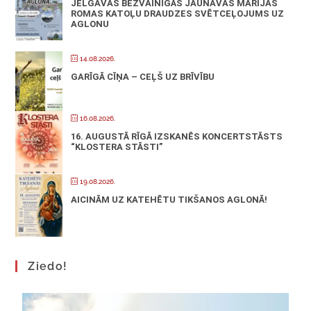
JELGAVAS BEZVAINĪGĀS JAUNAVAS MARIJAS
ROMAS KATOĻU DRAUDZES SVĒTCEĻOJUMS UZ
AGLONU
14.08.2026.
GARĪGĀ CĪŅA – CEĻŠ UZ BRĪVĪBU
16.08.2026.
16. AUGUSTĀ RĪGĀ IZSKANĒS KONCERTSTĀSTS
“KLOSTERA STĀSTI”
19.08.2026.
AICINĀM UZ KATEHĒTU TIKŠANOS AGLONĀ!
Ziedo!