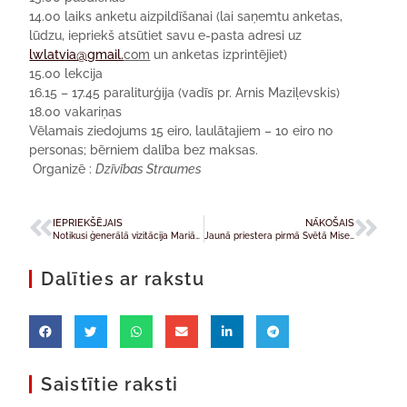
14.00 laiks anketu aizpildīšanai (lai saņemtu anketas,
lūdzu, iepriekš atsūtiet savu e-pasta adresi uz
lwlatvia@gmail.
com
un anketas izprintējiet)
15.00 lekcija
16.15 – 17.45 paraliturģija (vadīs pr. Arnis Maziļevskis)
18.00 vakariņas
Vēlamais ziedojums 15 eiro, laulātajiem – 10 eiro no
personas; bērniem dalība bez maksas.
Organizē :
Dzīvības Straumes
IEPRIEKŠĒJAIS
NĀKOŠAIS
Notikusi ģenerālā vizitācija Mariāņu kongregācijas Latvijas vikariātā
Jaunā priestera pirmā Svētā Mise Ķemeros
Dalīties ar rakstu
Saistītie raksti