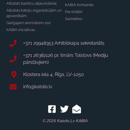
Atbalsts baznīcu atjaunošanai
KABIA Komanda
Atbalsts katoļu organizācijām un
Par KABIA
apvienībām
Sazināties
Garīgajam semināram 100
KABIA iniciatīvas
+371 29948353 Arhibīskapa sekretariāts
+371 26382126 pr. Ilmārs Tolstovs (Mediju
pārstāvjiem)
Klostera iela 4, Rīga, LV-1050
info@katolis.lv
© 2026 Katolis.lv KABIA