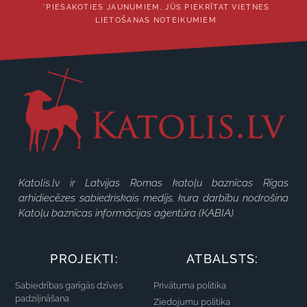
*PIESAKOTIES JAUNUMIEM, JŪS PIEKRĪTAT VIETNES
LIETOŠANAS NOTEIKUMIEM
Katolis.lv ir Latvijas Romas katoļu baznīcas Rīgas
arhidiecēzes sabiedriskais medijs, kura darbību nodrošina
Katoļu baznīcas informācijas aģentūra (KABIA).
PROJEKTI:
ATBALSTS:
Sabiedrības garīgās dzīves
Privātuma politika
padziļināšana
Ziedojumu politika