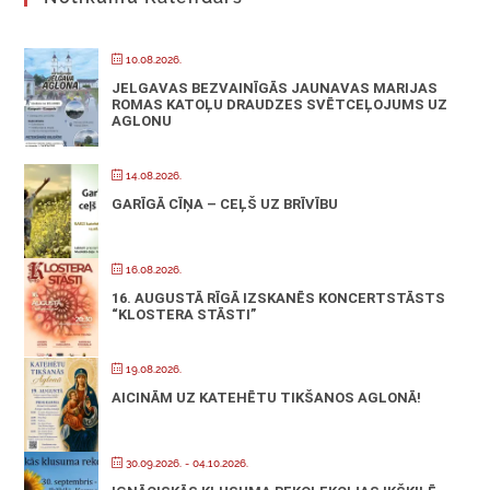
10.08.2026.
JELGAVAS BEZVAINĪGĀS JAUNAVAS MARIJAS
ROMAS KATOĻU DRAUDZES SVĒTCEĻOJUMS UZ
AGLONU
14.08.2026.
GARĪGĀ CĪŅA – CEĻŠ UZ BRĪVĪBU
16.08.2026.
16. AUGUSTĀ RĪGĀ IZSKANĒS KONCERTSTĀSTS
“KLOSTERA STĀSTI”
19.08.2026.
AICINĀM UZ KATEHĒTU TIKŠANOS AGLONĀ!
30.09.2026.
- 04.10.2026.