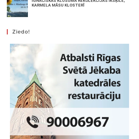
IGNĀCISKĀS KLUSUMA REKOLEKCIJAS IKŠĶILĒ,
KARMELA MĀSU KLOSTERĪ
Ziedo!