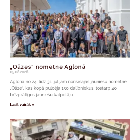
„Oāzes” nometne Aglonā
05.08.2026.
Aglonā no 24. līdz 31. jūlijam norisinājās jauniešu nometne
„Oāze”, kas kopā pulcēja 150 dalībniekus, tostarp 40
brīvprātīgos jauniešu kalpotāju
Lasīt vairāk »