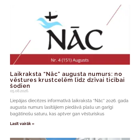
Laikraksta “Nāc” augusta numurs: no
vēstures krustcelēm līdz dzīvai ticībai
šodien
05.08.2026.
Liepājas diecēzes informatīvā laikraksta “Nāc” 2026. gada
augusta numurs lasītājiem piedāvā plašu un garīgi
bagātinošu saturu, kas aptver gan vēsturiskus
Lasīt vairāk »