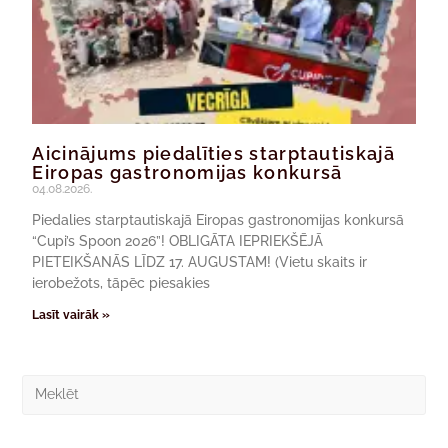
Aicinājums piedalīties starptautiskajā
Eiropas gastronomijas konkursā
04.08.2026.
Piedalies starptautiskajā Eiropas gastronomijas konkursā
“Cupi’s Spoon 2026”! OBLIGĀTA IEPRIEKŠĒJĀ
PIETEIKŠANĀS LĪDZ 17. AUGUSTAM! (Vietu skaits ir
ierobežots, tāpēc piesakies
Lasīt vairāk »